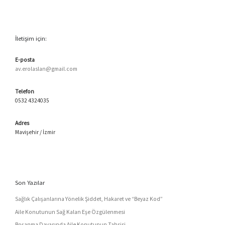
İletişim için:
E-posta
av.erolaslan@gmail.com
Telefon
0532 4324035
Adres
Mavişehir / İzmir
Son Yazılar
Sağlık Çalışanlarına Yönelik Şiddet, Hakaret ve “Beyaz Kod”
Aile Konutunun Sağ Kalan Eşe Özgülenmesi
Boşanma Davasında Aile Konutunun Tahsisi