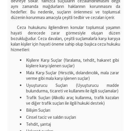
devreye sokar. Yalnızca suçluların cezalandırılmasını değil
aynı zamanda mağdurların haklarının korunmasını da
hedefler. Bu nedenle, suçların önlenmesi ve toplumsal
düzenin korunması amacıyla çeşitli tedbir ve cezaları içerir.
Ceza hukukunu ilgilendiren konular toplumsal yaşamın
hayati derecede zarar görmesiyle oluşan düzen
bozukluğudur. Ceza davaları, çeşitli suçlamalarla karşı karşıya
kalan kişiler için hayati öneme sahip olup başlıca ceza hukuku
hizmetleri:
Kişilere Karşı Suçlar (Yaralama, tehdit, hakaret gibi
kişilere karşı işlenen suçlar)
Mala Karşı Suçlar (Hırsızlık, dolandırıcılık, mala zarar
verme gibi mala karşı işlenen suçlar)
Uyuşturucu Suçları (Uyuşturucu madde
bulundurma, ticareti ve kullanımı ile ilgili suçlamalar)
Trafik Suçları (Alkollü araç kullanma, trafik kazaları
ve diğer trafik suçları ile ilgili hukuki destek)
Bilişim Suçları
Cinsel taciz ve saldırı suçları
Tehdit, şantaj