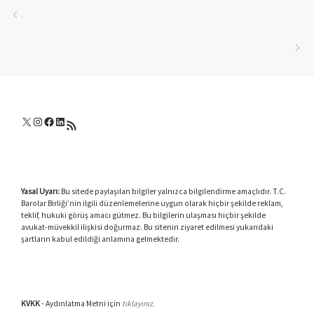
Yazı dolaşımı
Previous post
.
Ne
.
X
Instagram
Facebook
LinkedIn
RSS akışı
Yasal Uyarı:
Bu sitede paylaşılan bilgiler yalnızca bilgilendirme amaçlıdır. T.C.
Barolar Birliği’nin ilgili düzenlemelerine uygun olarak hiçbir şekilde reklam,
teklif, hukuki görüş amacı gütmez. Bu bilgilerin ulaşması hiçbir şekilde
avukat-müvekkil ilişkisi doğurmaz. Bu sitenin ziyaret edilmesi yukarıdaki
şartların kabul edildiği anlamına gelmektedir.
KVKK
- Aydınlatma Metni için
tıklayınız.