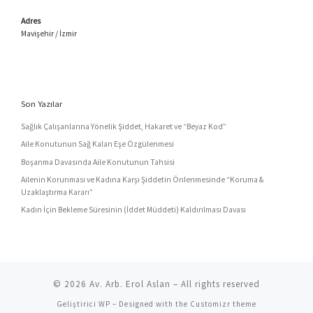
Adres
Mavişehir / İzmir
Son Yazılar
Sağlık Çalışanlarına Yönelik Şiddet, Hakaret ve “Beyaz Kod”
Aile Konutunun Sağ Kalan Eşe Özgülenmesi
Boşanma Davasında Aile Konutunun Tahsisi
Ailenin Korunması ve Kadına Karşı Şiddetin Önlenmesinde “Koruma &
Uzaklaştırma Kararı”
Kadın İçin Bekleme Süresinin (İddet Müddeti) Kaldırılması Davası
© 2026
Av. Arb. Erol Aslan
– All rights reserved
Geliştirici
WP
– Designed with the
Customizr theme