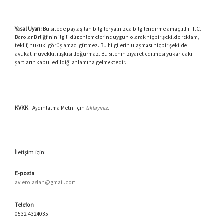
Yasal Uyarı:
Bu sitede paylaşılan bilgiler yalnızca bilgilendirme amaçlıdır. T.C.
Barolar Birliği’nin ilgili düzenlemelerine uygun olarak hiçbir şekilde reklam,
teklif, hukuki görüş amacı gütmez. Bu bilgilerin ulaşması hiçbir şekilde
avukat-müvekkil ilişkisi doğurmaz. Bu sitenin ziyaret edilmesi yukarıdaki
şartların kabul edildiği anlamına gelmektedir.
KVKK
- Aydınlatma Metni için
tıklayınız.
İletişim için:
E-posta
av.erolaslan@gmail.com
Telefon
0532 4324035