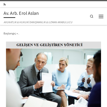
Skip to content
Av. Arb. Erol Aslan
Search
Men
AVUKATLIK & HUKUKİ DANIŞMANLIK & UZMAN ARABULUCU
Başlangıç
»
.