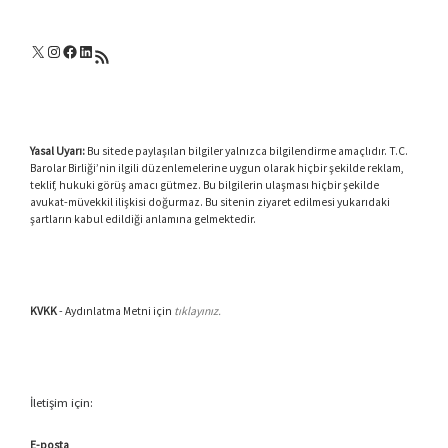
X
Instagram
Facebook
LinkedIn
RSS akışı
Yasal Uyarı:
Bu sitede paylaşılan bilgiler yalnızca bilgilendirme amaçlıdır. T.C.
Barolar Birliği’nin ilgili düzenlemelerine uygun olarak hiçbir şekilde reklam,
teklif, hukuki görüş amacı gütmez. Bu bilgilerin ulaşması hiçbir şekilde
avukat-müvekkil ilişkisi doğurmaz. Bu sitenin ziyaret edilmesi yukarıdaki
şartların kabul edildiği anlamına gelmektedir.
KVKK
- Aydınlatma Metni için
tıklayınız.
İletişim için:
E-posta