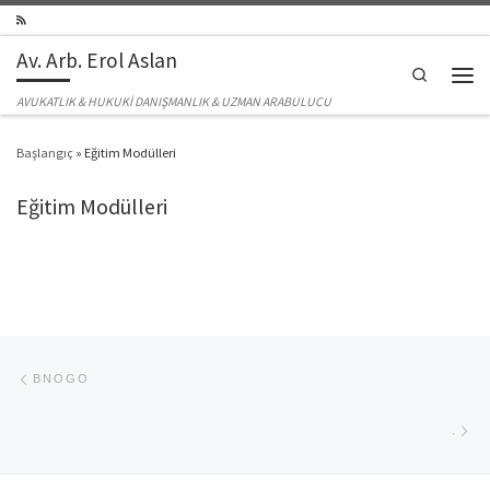
Skip to content
Av. Arb. Erol Aslan
Search
Men
AVUKATLIK & HUKUKİ DANIŞMANLIK & UZMAN ARABULUCU
Başlangıç
»
Eğitim Modülleri
Eğitim Modülleri
Yazı dolaşımı
Previous post
BNOGO
Ne
.