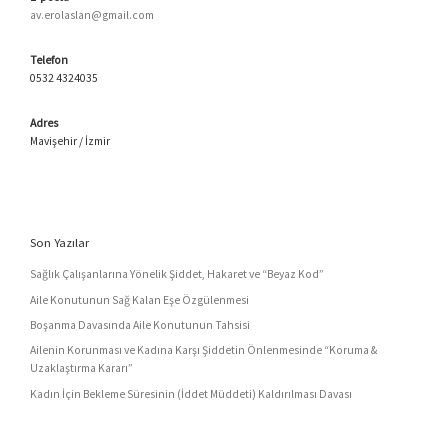
av.erolaslan@gmail.com
Telefon
0532 4324035
Adres
Mavişehir / İzmir
Son Yazılar
Sağlık Çalışanlarına Yönelik Şiddet, Hakaret ve “Beyaz Kod”
Aile Konutunun Sağ Kalan Eşe Özgülenmesi
Boşanma Davasında Aile Konutunun Tahsisi
Ailenin Korunması ve Kadına Karşı Şiddetin Önlenmesinde “Koruma &
Uzaklaştırma Kararı”
Kadın İçin Bekleme Süresinin (İddet Müddeti) Kaldırılması Davası