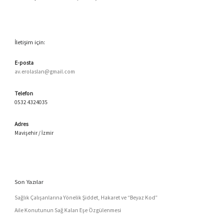
İletişim için:
E-posta
av.erolaslan@gmail.com
Telefon
0532 4324035
Adres
Mavişehir / İzmir
Son Yazılar
Sağlık Çalışanlarına Yönelik Şiddet, Hakaret ve “Beyaz Kod”
Aile Konutunun Sağ Kalan Eşe Özgülenmesi