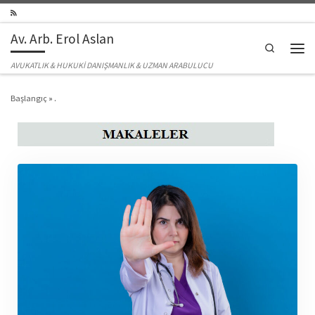
Skip to content
Av. Arb. Erol Aslan
Search
Men
AVUKATLIK & HUKUKİ DANIŞMANLIK & UZMAN ARABULUCU
Başlangıç
»
.