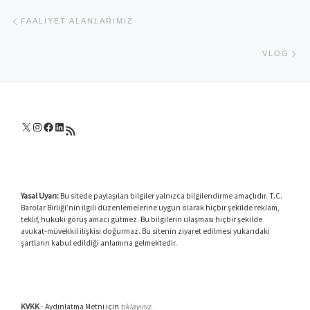
Yazı dolaşımı
Previous post
FAALIYET ALANLARIMIZ
Ne
VLOG
X
Instagram
Facebook
LinkedIn
RSS akışı
Yasal Uyarı:
Bu sitede paylaşılan bilgiler yalnızca bilgilendirme amaçlıdır. T.C.
Barolar Birliği’nin ilgili düzenlemelerine uygun olarak hiçbir şekilde reklam,
teklif, hukuki görüş amacı gütmez. Bu bilgilerin ulaşması hiçbir şekilde
avukat-müvekkil ilişkisi doğurmaz. Bu sitenin ziyaret edilmesi yukarıdaki
şartların kabul edildiği anlamına gelmektedir.
KVKK
- Aydınlatma Metni için
tıklayınız.