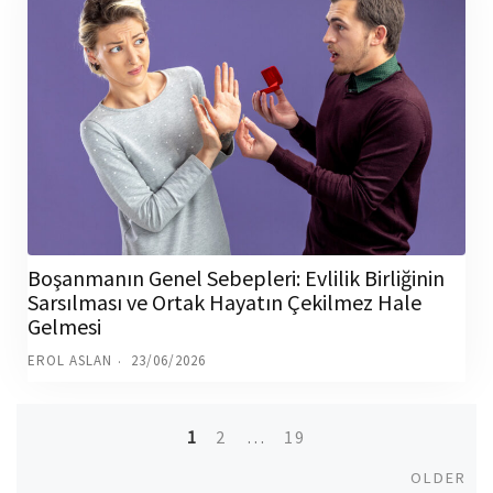
Boşanmanın Genel Sebepleri: Evlilik Birliğinin
Sarsılması ve Ortak Hayatın Çekilmez Hale
Gelmesi
EROL ASLAN
23/06/2026
1
2
…
19
Posts
Old
OLDER