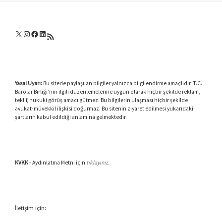
X
Instagram
Facebook
LinkedIn
RSS akışı
Yasal Uyarı:
Bu sitede paylaşılan bilgiler yalnızca bilgilendirme amaçlıdır. T.C.
Barolar Birliği’nin ilgili düzenlemelerine uygun olarak hiçbir şekilde reklam,
teklif, hukuki görüş amacı gütmez. Bu bilgilerin ulaşması hiçbir şekilde
avukat-müvekkil ilişkisi doğurmaz. Bu sitenin ziyaret edilmesi yukarıdaki
şartların kabul edildiği anlamına gelmektedir.
KVKK
- Aydınlatma Metni için
tıklayınız.
İletişim için: