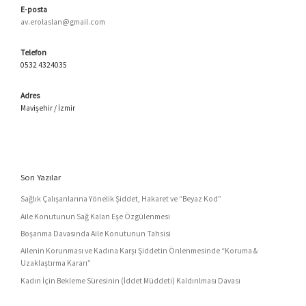
E-posta
av.erolaslan@gmail.com
Telefon
0532 4324035
Adres
Mavişehir / İzmir
Son Yazılar
Sağlık Çalışanlarına Yönelik Şiddet, Hakaret ve “Beyaz Kod”
Aile Konutunun Sağ Kalan Eşe Özgülenmesi
Boşanma Davasında Aile Konutunun Tahsisi
Ailenin Korunması ve Kadına Karşı Şiddetin Önlenmesinde “Koruma &
Uzaklaştırma Kararı”
Kadın İçin Bekleme Süresinin (İddet Müddeti) Kaldırılması Davası