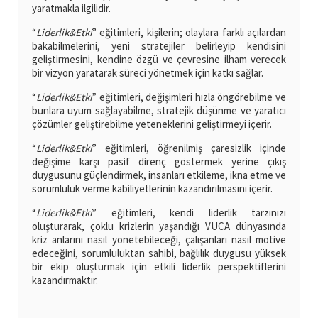
yaratmakla ilgilidir.
“
Liderlik&Etki
” eğitimleri, kişilerin; olaylara farklı açılardan
bakabilmelerini, yeni stratejiler belirleyip kendisini
geliştirmesini, kendine özgü ve çevresine ilham verecek
bir vizyon yaratarak süreci yönetmek için katkı sağlar.
“
Liderlik&Etki
” eğitimleri, değişimleri hızla öngörebilme ve
bunlara uyum sağlayabilme, stratejik düşünme ve yaratıcı
çözümler geliştirebilme yeteneklerini geliştirmeyi içerir.
“
Liderlik&Etki
” eğitimleri, öğrenilmiş çaresizlik içinde
değişime karşı pasif direnç göstermek yerine çıkış
duygusunu güçlendirmek, insanları etkileme, ikna etme ve
sorumluluk verme kabiliyetlerinin kazandırılmasını içerir.
“
Liderlik&Etki
” eğitimleri, kendi liderlik tarzınızı
oluşturarak, çoklu krizlerin yaşandığı VUCA dünyasında
kriz anlarını nasıl yönetebileceği, çalışanları nasıl motive
edeceğini, sorumluluktan sahibi, bağlılık duygusu yüksek
bir ekip oluşturmak için etkili liderlik perspektiflerini
kazandırmaktır.