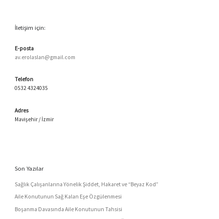
İletişim için:
E-posta
av.erolaslan@gmail.com
Telefon
0532 4324035
Adres
Mavişehir / İzmir
Son Yazılar
Sağlık Çalışanlarına Yönelik Şiddet, Hakaret ve “Beyaz Kod”
Aile Konutunun Sağ Kalan Eşe Özgülenmesi
Boşanma Davasında Aile Konutunun Tahsisi