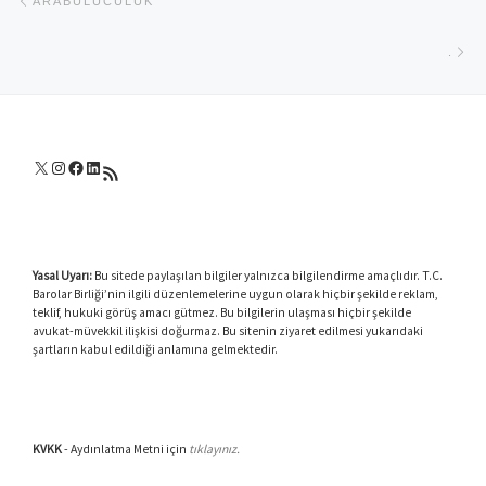
ARABULUCULUK
Ne
.
X
Instagram
Facebook
LinkedIn
RSS akışı
Yasal Uyarı:
Bu sitede paylaşılan bilgiler yalnızca bilgilendirme amaçlıdır. T.C.
Barolar Birliği’nin ilgili düzenlemelerine uygun olarak hiçbir şekilde reklam,
teklif, hukuki görüş amacı gütmez. Bu bilgilerin ulaşması hiçbir şekilde
avukat-müvekkil ilişkisi doğurmaz. Bu sitenin ziyaret edilmesi yukarıdaki
şartların kabul edildiği anlamına gelmektedir.
KVKK
- Aydınlatma Metni için
tıklayınız.