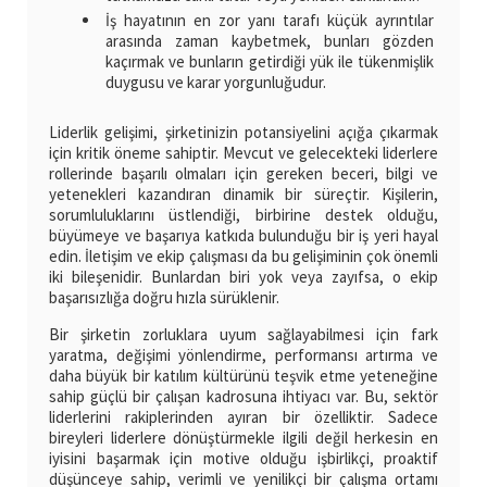
İş hayatının en zor yanı tarafı küçük ayrıntılar
arasında zaman kaybetmek, bunları gözden
kaçırmak ve bunların getirdiği yük ile tükenmişlik
duygusu ve karar yorgunluğudur.
Liderlik gelişimi, şirketinizin potansiyelini açığa çıkarmak
için kritik öneme sahiptir. Mevcut ve gelecekteki liderlere
rollerinde başarılı olmaları için gereken beceri, bilgi ve
yetenekleri kazandıran dinamik bir süreçtir. Kişilerin,
sorumluluklarını üstlendiği, birbirine destek olduğu,
büyümeye ve başarıya katkıda bulunduğu bir iş yeri hayal
edin. İletişim ve ekip çalışması da bu gelişiminin çok önemli
iki bileşenidir. Bunlardan biri yok veya zayıfsa, o ekip
başarısızlığa doğru hızla sürüklenir.
Bir şirketin zorluklara uyum sağlayabilmesi için fark
yaratma, değişimi yönlendirme, performansı artırma ve
daha büyük bir katılım kültürünü teşvik etme yeteneğine
sahip güçlü bir çalışan kadrosuna ihtiyacı var. Bu, sektör
liderlerini rakiplerinden ayıran bir özelliktir. Sadece
bireyleri liderlere dönüştürmekle ilgili değil herkesin en
iyisini başarmak için motive olduğu işbirlikçi, proaktif
düşünceye sahip, verimli ve yenilikçi bir çalışma ortamı