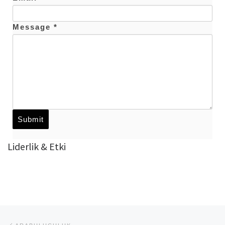
Message *
Liderlik & Etki
Yazı dolaşımı
Previous post