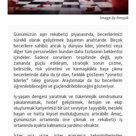
Image by freepik
Günümüzün aşırı rekabetçi piyasasında, becerilerimizi
sürekli olarak geliştirmek başarının anahtarıdır. Birçok
becerilere sahibiz ancak iş dünyası lider, yönetici veya
diğer tüm personelden bundan daha fazlasının beklentisi
içindeler. Sadece sorunların tespitinde değil, aynı
zamanda güçlü etkileşim, stratejik sorun çözme,
belirsizlik, risk yönetimi ve karmaşıklıkla başa çıkma
becerilerinde daha da iyi olan, farklılık gösteren “yönetici
liderler” talep görüyor. Araştırmalar da bu becerilerin
öğrenilebileceğini ve güçlendirilebileceğini gösteriyor.
İş-yaşam dengesi yaratmak ve tükenmişlik sendromuna
yakalanmamak, hedef geliştirmek, iletişim ve ekip
oluşturmak kariyerimizi bir üst seviyeye taşıyabilir, mesleki
başarı ve hatta kişisel mutluluğumuzu artırabilir. Amaç,
günümüzün ortamında öne çıkmak ve rekabetçi iş
ortamında ayakta kalmamıza yardımcı olmaktır.
İster yüz yüze, ister günümüz teknolojilerinden