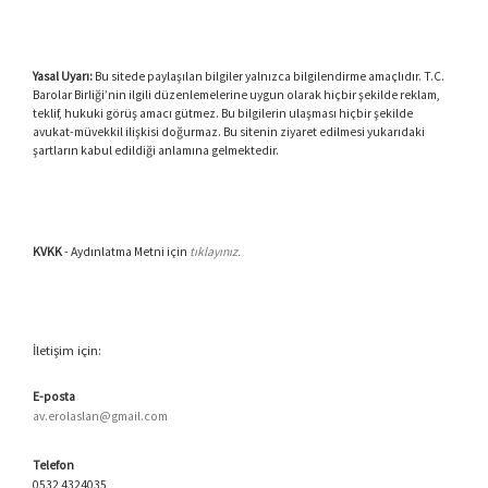
Yasal Uyarı:
Bu sitede paylaşılan bilgiler yalnızca bilgilendirme amaçlıdır. T.C.
Barolar Birliği’nin ilgili düzenlemelerine uygun olarak hiçbir şekilde reklam,
teklif, hukuki görüş amacı gütmez. Bu bilgilerin ulaşması hiçbir şekilde
avukat-müvekkil ilişkisi doğurmaz. Bu sitenin ziyaret edilmesi yukarıdaki
şartların kabul edildiği anlamına gelmektedir.
KVKK
- Aydınlatma Metni için
tıklayınız.
İletişim için:
E-posta
av.erolaslan@gmail.com
Telefon
0532 4324035