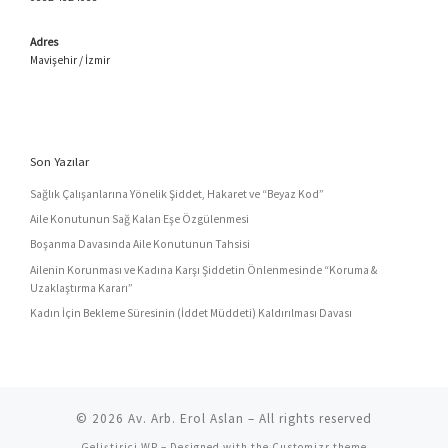
Adres
Mavişehir / İzmir
Son Yazılar
Sağlık Çalışanlarına Yönelik Şiddet, Hakaret ve “Beyaz Kod”
Aile Konutunun Sağ Kalan Eşe Özgülenmesi
Boşanma Davasında Aile Konutunun Tahsisi
Ailenin Korunması ve Kadına Karşı Şiddetin Önlenmesinde “Koruma &
Uzaklaştırma Kararı”
Kadın İçin Bekleme Süresinin (İddet Müddeti) Kaldırılması Davası
© 2026
Av. Arb. Erol Aslan
– All rights reserved
Geliştirici
WP
– Designed with the
Customizr theme