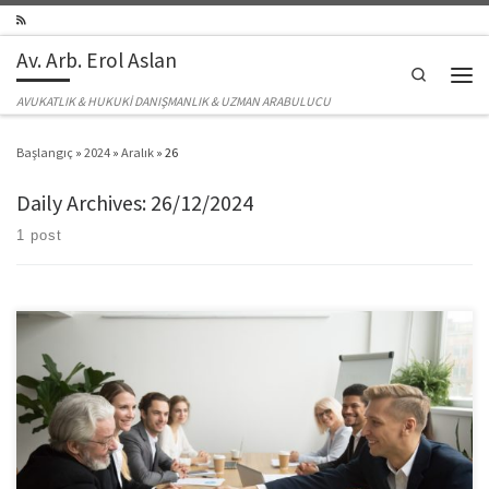
Skip to content
Av. Arb. Erol Aslan
Search
Men
AVUKATLIK & HUKUKİ DANIŞMANLIK & UZMAN ARABULUCU
Başlangıç
»
2024
»
Aralık
»
26
Daily Archives:
26/12/2024
1 post