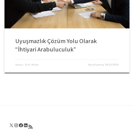
Uyuşmazlık Çözüm Yolu Olarak
“İhtiyari Arabuluculuk”
Yazarı:
Erol Aslan
Yayımlanmış
26/12/2024
X
Instagram
Facebook
LinkedIn
RSS akışı