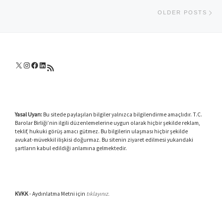
Ol
OLDER POSTS
X
Instagram
Facebook
LinkedIn
RSS akışı
Yasal Uyarı:
Bu sitede paylaşılan bilgiler yalnızca bilgilendirme amaçlıdır. T.C.
Barolar Birliği’nin ilgili düzenlemelerine uygun olarak hiçbir şekilde reklam,
teklif, hukuki görüş amacı gütmez. Bu bilgilerin ulaşması hiçbir şekilde
avukat-müvekkil ilişkisi doğurmaz. Bu sitenin ziyaret edilmesi yukarıdaki
şartların kabul edildiği anlamına gelmektedir.
KVKK
- Aydınlatma Metni için
tıklayınız.