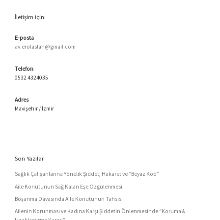
İletişim için:
E-posta
av.erolaslan@gmail.com
Telefon
0532 4324035
Adres
Mavişehir / İzmir
Son Yazılar
Sağlık Çalışanlarına Yönelik Şiddet, Hakaret ve “Beyaz Kod”
Aile Konutunun Sağ Kalan Eşe Özgülenmesi
Boşanma Davasında Aile Konutunun Tahsisi
Ailenin Korunması ve Kadına Karşı Şiddetin Önlenmesinde “Koruma &