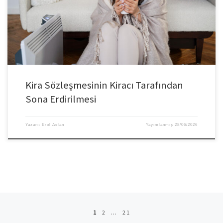
Kira Sözleşmesinin Kiracı Tarafından
Sona Erdirilmesi
Yazarı:
Erol Aslan
Yayımlanmış
28/06/2026
Posts navigation
1
2
…
21