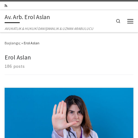
Skip to content
Av. Arb. Erol Aslan
Search
Men
AVUKATLIK & HUKUKİ DANIŞMANLIK & UZMAN ARABULUCU
Başlangıç
»
Erol Aslan
Erol Aslan
186 posts