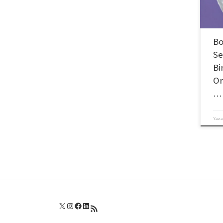
Bo
Se
Bi
Or
…
Yaza
X
Instagram
Facebook
LinkedIn
RSS akışı