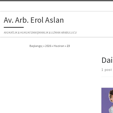
Skip to content
Av. Arb. Erol Aslan
AVUKATLIK & HUKUKİ DANIŞMANLIK & UZMAN ARABULUCU
Başlangıç
»
2026
»
Haziran
»
23
Dai
1 post