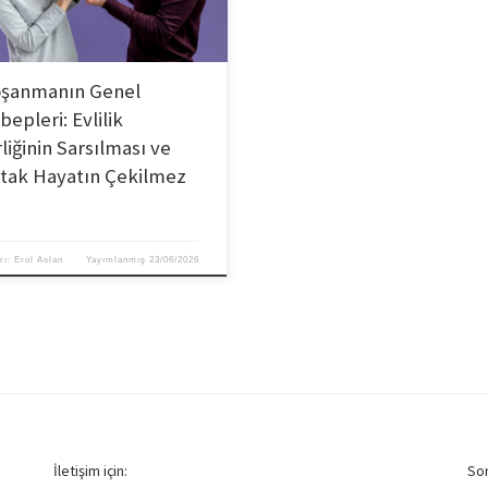
şanmanın Genel
bepleri: Evlilik
rliğinin Sarsılması ve
tak Hayatın Çekilmez
rı:
Erol Aslan
Yayımlanmış
23/06/2026
İletişim için:
Son