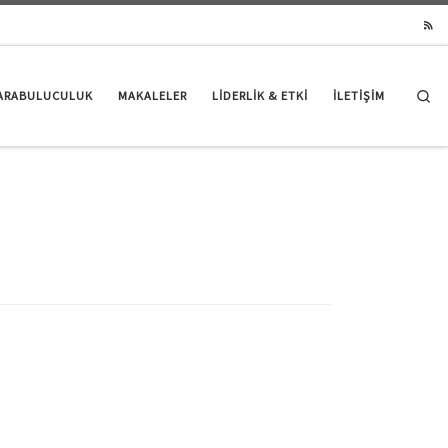
Se
ARABULUCULUK
MAKALELER
LIDERLIK & ETKI
İLETİŞİM