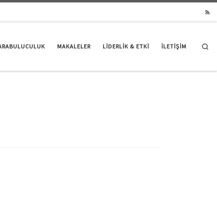
Se
ARABULUCULUK
MAKALELER
LIDERLIK & ETKI
İLETİŞİM