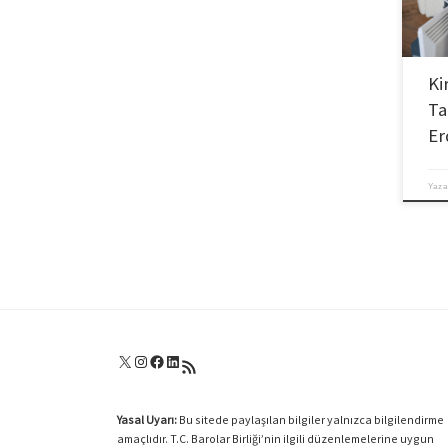
Ki
Ta
Er
Yaza
X
Instagram
Facebook
LinkedIn
RSS akışı
Yasal Uyarı:
Bu sitede paylaşılan bilgiler yalnızca bilgilendirme
amaçlıdır. T.C. Barolar Birliği’nin ilgili düzenlemelerine uygun