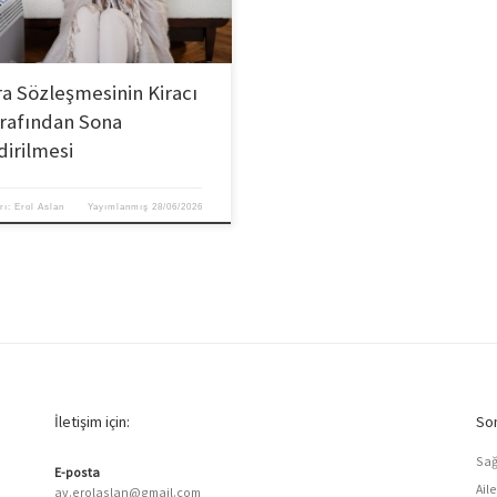
ra Sözleşmesinin Kiracı
rafından Sona
dirilmesi
rı:
Erol Aslan
Yayımlanmış
28/06/2026
İletişim için:
Son
Sağ
E-posta
Ail
av.erolaslan@gmail.com