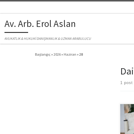
Skip to content
Av. Arb. Erol Aslan
AVUKATLIK & HUKUKİ DANIŞMANLIK & UZMAN ARABULUCU
Başlangıç
»
2026
»
Haziran
»
28
Dai
1 post