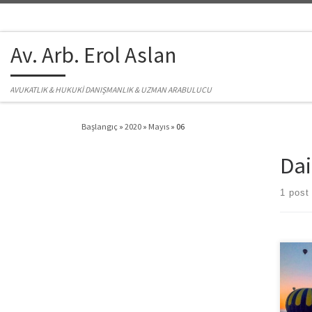
Skip to content
Av. Arb. Erol Aslan
AVUKATLIK & HUKUKİ DANIŞMANLIK & UZMAN ARABULUCU
Başlangıç
»
2020
»
Mayıs
»
06
Dai
1 post
İleti
veya 
değild
değiş