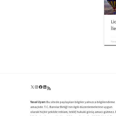
nokta
kopma
dönüş
güçlü
tutarl
Li
güçle
İl
Çünkü
ve ba
Yaza
X
Instagram
Facebook
LinkedIn
RSS akışı
Yasal Uyarı:
Bu sitede paylaşılan bilgiler yalnızca bilgilendirme
amaçlıdır. T.C. Barolar Birliği’nin ilgili düzenlemelerine uygun
olarak hiçbir şekilde reklam, teklif, hukuki görüş amacı gütmez.