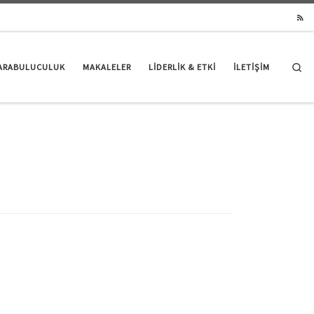
Se
ARABULUCULUK
MAKALELER
LIDERLIK & ETKI
İLETİŞİM