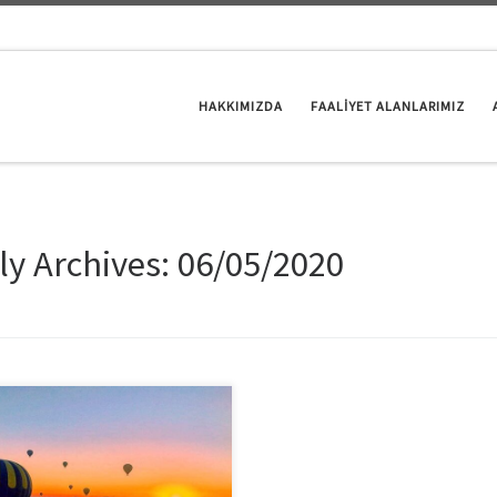
HAKKIMIZDA
FAALİYET ALANLARIMIZ
ly Archives:
06/05/2020
şimin sürekliliği hiçbir zaman biten
duraksatılması gereken bir süreç
ir. Çalışanları bilgilendirmek,
im sürecinin her adımında, farklı