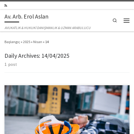
Skip to content
Av. Arb. Erol Aslan
Search
Men
AVUKATLIK & HUKUKİ DANIŞMANLIK & UZMAN ARABULUCU
Başlangıç
»
2025
»
Nisan
»
14
Daily Archives:
14/04/2025
1 post