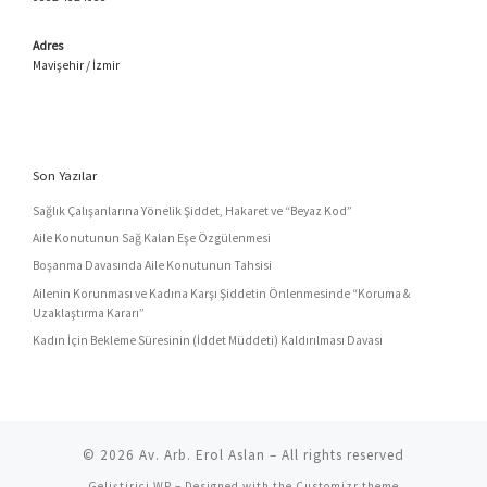
Adres
Mavişehir / İzmir
Son Yazılar
Sağlık Çalışanlarına Yönelik Şiddet, Hakaret ve “Beyaz Kod”
Aile Konutunun Sağ Kalan Eşe Özgülenmesi
Boşanma Davasında Aile Konutunun Tahsisi
Ailenin Korunması ve Kadına Karşı Şiddetin Önlenmesinde “Koruma &
Uzaklaştırma Kararı”
Kadın İçin Bekleme Süresinin (İddet Müddeti) Kaldırılması Davası
© 2026
Av. Arb. Erol Aslan
– All rights reserved
Geliştirici
WP
– Designed with the
Customizr theme