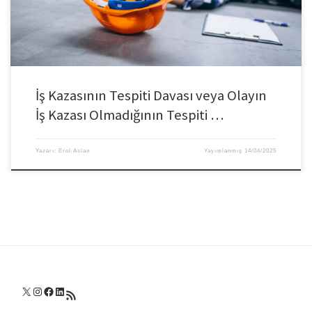
İş Kazasının Tespiti Davası veya Olayın
İş Kazası Olmadığının Tespiti …
Yazarı:
Erol Aslan
Yayımlanmış
14/04/2025
X
Instagram
Facebook
LinkedIn
RSS akışı