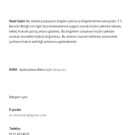
Yasal Uyarı:
Bu sitede paylaşılan bilgiler yalnızca bilgilendirme amaçlıdır. T.C.
Barolar Birliği’nin ilgili düzenlemelerine uygun olarak hiçbir şekilde reklam,
teklif, hukuki görüş amacı gütmez. Bu bilgilerin ulaşması hiçbir şekilde
avukat-müvekkil ilişkisi doğurmaz. Bu sitenin ziyaret edilmesi yukarıdaki
şartların kabul edildiği anlamına gelmektedir.
KVKK
- Aydınlatma Metni için
tıklayınız.
İletişim için:
E-posta
av.erolaslan@gmail.com
Telefon
0532 4324035