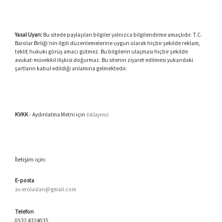
Yasal Uyarı:
Bu sitede paylaşılan bilgiler yalnızca bilgilendirme amaçlıdır. T.C.
Barolar Birliği’nin ilgili düzenlemelerine uygun olarak hiçbir şekilde reklam,
teklif, hukuki görüş amacı gütmez. Bu bilgilerin ulaşması hiçbir şekilde
avukat-müvekkil ilişkisi doğurmaz. Bu sitenin ziyaret edilmesi yukarıdaki
şartların kabul edildiği anlamına gelmektedir.
KVKK
- Aydınlatma Metni için
tıklayınız.
İletişim için:
E-posta
av.erolaslan@gmail.com
Telefon
0532 4324035