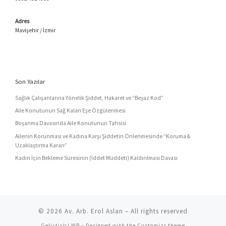
Adres
Mavişehir / İzmir
Son Yazılar
Sağlık Çalışanlarına Yönelik Şiddet, Hakaret ve “Beyaz Kod”
Aile Konutunun Sağ Kalan Eşe Özgülenmesi
Boşanma Davasında Aile Konutunun Tahsisi
Ailenin Korunması ve Kadına Karşı Şiddetin Önlenmesinde “Koruma &
Uzaklaştırma Kararı”
Kadın İçin Bekleme Süresinin (İddet Müddeti) Kaldırılması Davası
© 2026
Av. Arb. Erol Aslan
– All rights reserved
Geliştirici
WP
– Designed with the
Customizr theme