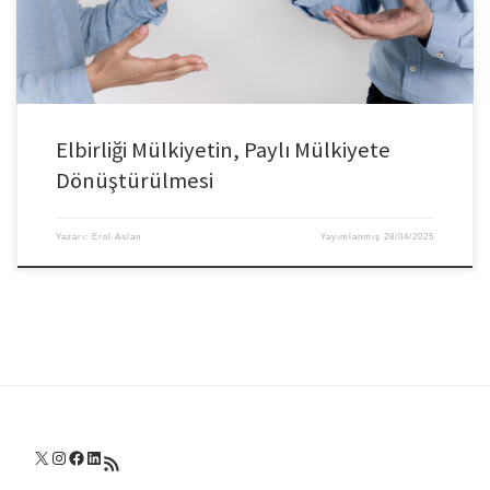
Elbirliği Mülkiyetin, Paylı Mülkiyete
Dönüştürülmesi
Yazarı:
Erol Aslan
Yayımlanmış
28/04/2025
X
Instagram
Facebook
LinkedIn
RSS akışı