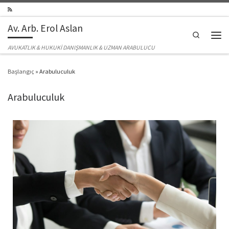
Skip to content
Av. Arb. Erol Aslan
Search
Men
AVUKATLIK & HUKUKİ DANIŞMANLIK & UZMAN ARABULUCU
Başlangıç
»
Arabuluculuk
Arabuluculuk