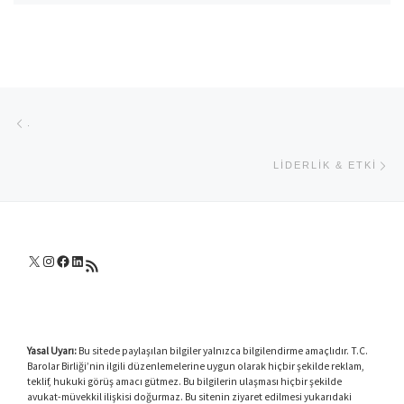
Yazı dolaşımı
Previous post
.
Ne
LIDERLIK & ETKI
X
Instagram
Facebook
LinkedIn
RSS akışı
Yasal Uyarı:
Bu sitede paylaşılan bilgiler yalnızca bilgilendirme amaçlıdır. T.C.
Barolar Birliği’nin ilgili düzenlemelerine uygun olarak hiçbir şekilde reklam,
teklif, hukuki görüş amacı gütmez. Bu bilgilerin ulaşması hiçbir şekilde
avukat-müvekkil ilişkisi doğurmaz. Bu sitenin ziyaret edilmesi yukarıdaki