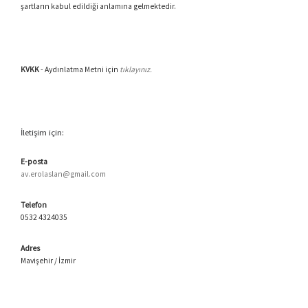
şartların kabul edildiği anlamına gelmektedir.
KVKK
- Aydınlatma Metni için
tıklayınız.
İletişim için:
E-posta
av.erolaslan@gmail.com
Telefon
0532 4324035
Adres
Mavişehir / İzmir