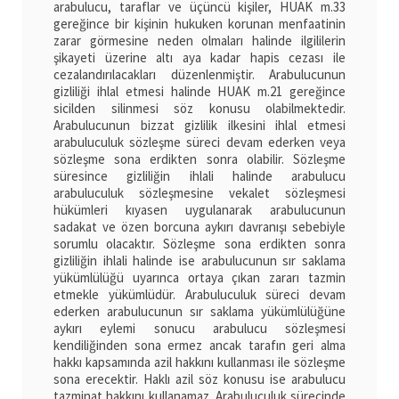
arabulucu, taraflar ve üçüncü kişiler, HUAK m.33
gereğince bir kişinin hukuken korunan menfaatinin
zarar görmesine neden olmaları halinde ilgililerin
şikayeti üzerine altı aya kadar hapis cezası ile
cezalandırılacakları düzenlenmiştir. Arabulucunun
gizliliği ihlal etmesi halinde HUAK m.21 gereğince
sicilden silinmesi söz konusu olabilmektedir.
Arabulucunun bizzat gizlilik ilkesini ihlal etmesi
arabuluculuk sözleşme süreci devam ederken veya
sözleşme sona erdikten sonra olabilir. Sözleşme
süresince gizliliğin ihlali halinde arabulucu
arabuluculuk sözleşmesine vekalet sözleşmesi
hükümleri kıyasen uygulanarak arabulucunun
sadakat ve özen borcuna aykırı davranışı sebebiyle
sorumlu olacaktır. Sözleşme sona erdikten sonra
gizliliğin ihlali halinde ise arabulucunun sır saklama
yükümlülüğü uyarınca ortaya çıkan zararı tazmin
etmekle yükümlüdür. Arabuluculuk süreci devam
ederken arabulucunun sır saklama yükümlülüğüne
aykırı eylemi sonucu arabulucu sözleşmesi
kendiliğinden sona ermez ancak tarafın geri alma
hakkı kapsamında azil hakkını kullanması ile sözleşme
sona erecektir. Haklı azil söz konusu ise arabulucu
tazminat hakkını kullanamaz. Arabuluculuk sürecinde