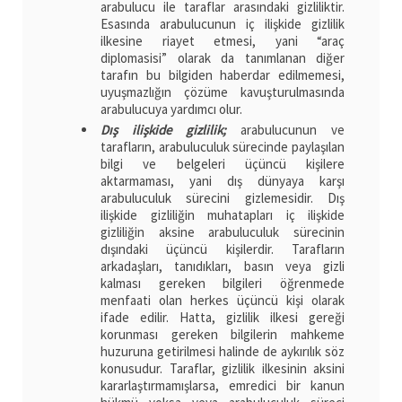
arabulucu ile taraflar arasındaki gizliliktir.
Esasında arabulucunun iç ilişkide gizlilik
ilkesine riayet etmesi, yani “araç
diplomasisi” olarak da tanımlanan diğer
tarafın bu bilgiden haberdar edilmemesi,
uyuşmazlığın çözüme kavuşturulmasında
arabulucuya yardımcı olur.
Dış ilişkide gizlilik;
arabulucunun ve
tarafların, arabuluculuk sürecinde paylaşılan
bilgi ve belgeleri üçüncü kişilere
aktarmaması, yani dış dünyaya karşı
arabuluculuk sürecini gizlemesidir. Dış
ilişkide gizliliğin muhatapları iç ilişkide
gizliliğin aksine arabuluculuk sürecinin
dışındaki üçüncü kişilerdir. Tarafların
arkadaşları, tanıdıkları, basın veya gizli
kalması gereken bilgileri öğrenmede
menfaati olan herkes üçüncü kişi olarak
ifade edilir. Hatta, gizlilik ilkesi gereği
korunması gereken bilgilerin mahkeme
huzuruna getirilmesi halinde de aykırılık söz
konusudur. Taraflar, gizlilik ilkesinin aksini
kararlaştırmamışlarsa, emredici bir kanun