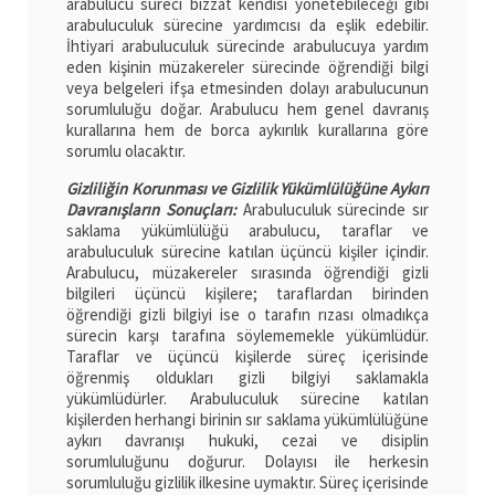
arabulucu süreci bizzat kendisi yönetebileceği gibi
arabuluculuk sürecine yardımcısı da eşlik edebilir.
İhtiyari arabuluculuk sürecinde arabulucuya yardım
eden kişinin müzakereler sürecinde öğrendiği bilgi
veya belgeleri ifşa etmesinden dolayı arabulucunun
sorumluluğu doğar. Arabulucu hem genel davranış
kurallarına hem de borca aykırılık kurallarına göre
sorumlu olacaktır.
Gizliliğin Korunması ve Gizlilik Yükümlülüğüne Aykırı
Davranışların Sonuçları:
Arabuluculuk sürecinde sır
saklama yükümlülüğü arabulucu, taraflar ve
arabuluculuk sürecine katılan üçüncü kişiler içindir.
Arabulucu, müzakereler sırasında öğrendiği gizli
bilgileri üçüncü kişilere; taraflardan birinden
öğrendiği gizli bilgiyi ise o tarafın rızası olmadıkça
sürecin karşı tarafına söylememekle yükümlüdür.
Taraflar ve üçüncü kişilerde süreç içerisinde
öğrenmiş oldukları gizli bilgiyi saklamakla
yükümlüdürler. Arabuluculuk sürecine katılan
kişilerden herhangi birinin sır saklama yükümlülüğüne
aykırı davranışı hukuki, cezai ve disiplin
sorumluluğunu doğurur. Dolayısı ile herkesin
sorumluluğu gizlilik ilkesine uymaktır. Süreç içerisinde