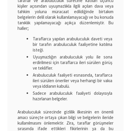
taraflar ve arabuluculuk sürecine katılan üçüncü
kişiler açısından uyuşmazlıkla ilgili açılan dava veya
tahkim yoluna müracaat edildiğinde birtakım
belgelerin delil olarak kullanılamayacağı ve bu konuda
tanıklık yapılamayacağı açıkça düzenlemiştir. Bu
haller;
Taraflarca yapılan arabuluculuk daveti veya
bir tarafın arabuluculuk faaliyetine katılma
isteği.
Uyuşmazlığın arabuluculuk yolu ile sona
erdirilmesi için taraflarca ileri sürülen görüş
ve teklifler.
Arabuluculuk faaliyeti esnasında, taraflarca
ileri sürülen öneriler veya herhangi bir vakıa
veya iddianın kabulü.
Sadece arabuluculuk faaliyeti dolayısıyla
hazırlanan belgeler.
Arabuluculuk sürecinde gizlilik ilkesinin en önemli
amacı süreçte ortaya çıkan bilgi ve belgelerin ileride
kullanılmasını önlemektir. Zira, taraflar görüşmeler
sırasında ifade ettikleri fikirlerinin ya da bu