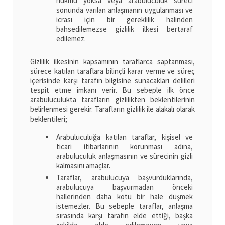
hükmü yoksa veya arabuluculuk süreci
sonunda varılan anlaşmanın uygulanması ve
icrası için bir gereklilik halinden
bahsedilemezse gizlilik ilkesi bertaraf
edilemez.
Gizlilik ilkesinin kapsamının taraflarca saptanması,
sürece katılan taraflara bilinçli karar verme ve süreç
içerisinde karşı tarafın bilgisine sunacakları delilleri
tespit etme imkanı verir. Bu sebeple ilk önce
arabuluculukta tarafların gizlilikten beklentilerinin
belirlenmesi gerekir. Tarafların gizlilik ile alakalı olarak
beklentileri;
Arabuluculuğa katılan taraflar, kişisel ve
ticari itibarlarının korunması adına,
arabuluculuk anlaşmasının ve sürecinin gizli
kalmasını amaçlar.
Taraflar, arabulucuya başvurduklarında,
arabulucuya başvurmadan önceki
hallerinden daha kötü bir hale düşmek
istemezler. Bu sebeple taraflar, anlaşma
sırasında karşı tarafın elde ettiği, başka