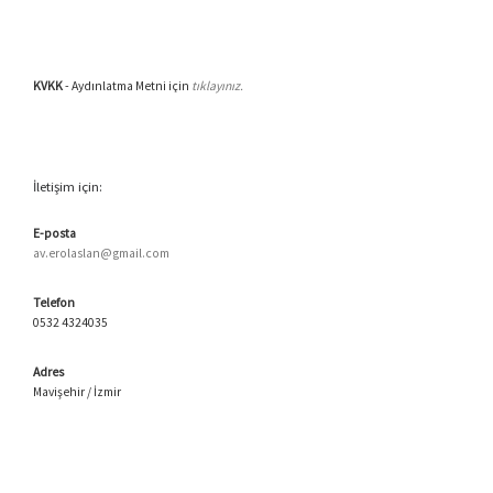
KVKK
- Aydınlatma Metni için
tıklayınız.
İletişim için:
E-posta
av.erolaslan@gmail.com
Telefon
0532 4324035
Adres
Mavişehir / İzmir