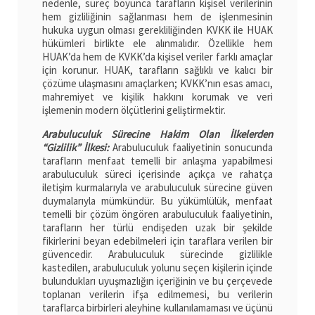
nedenle, süreç boyunca tarafların kişisel verilerinin
hem gizliliğinin sağlanması hem de işlenmesinin
hukuka uygun olması gerekliliğinden KVKK ile HUAK
hükümleri birlikte ele alınmalıdır. Özellikle hem
HUAK’da hem de KVKK’da kişisel veriler farklı amaçlar
için korunur. HUAK, tarafların sağlıklı ve kalıcı bir
çözüme ulaşmasını amaçlarken; KVKK’nın esas amacı,
mahremiyet ve kişilik hakkını korumak ve veri
işlemenin modern ölçütlerini geliştirmektir.
Arabuluculuk Sürecine Hakim Olan İlkelerden
“Gizlilik” İlkesi:
Arabuluculuk faaliyetinin sonucunda
tarafların menfaat temelli bir anlaşma yapabilmesi
arabuluculuk süreci içerisinde açıkça ve rahatça
iletişim kurmalarıyla ve arabuluculuk sürecine güven
duymalarıyla mümkündür. Bu yükümlülük, menfaat
temelli bir çözüm öngören arabuluculuk faaliyetinin,
tarafların her türlü endişeden uzak bir şekilde
fikirlerini beyan edebilmeleri için taraflara verilen bir
güvencedir. Arabuluculuk sürecinde gizlilikle
kastedilen, arabuluculuk yolunu seçen kişilerin içinde
bulundukları uyuşmazlığın içeriğinin ve bu çerçevede
toplanan verilerin ifşa edilmemesi, bu verilerin
taraflarca birbirleri aleyhine kullanılamaması ve üçünü