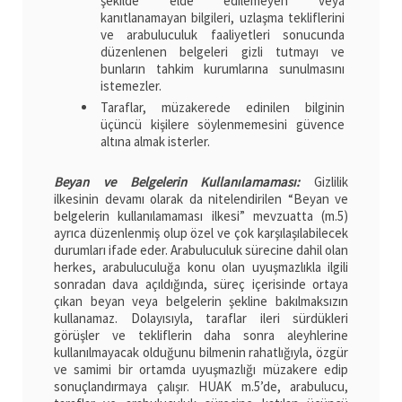
şekilde elde edilemeyen veya
kanıtlanamayan bilgileri, uzlaşma tekliflerini
ve arabuluculuk faaliyetleri sonucunda
düzenlenen belgeleri gizli tutmayı ve
bunların tahkim kurumlarına sunulmasını
istemezler.
Taraflar, müzakerede edinilen bilginin
üçüncü kişilere söylenmemesini güvence
altına almak isterler.
Beyan ve Belgelerin Kullanılamaması:
Gizlilik
ilkesinin devamı olarak da nitelendirilen “Beyan ve
belgelerin kullanılamaması ilkesi” mevzuatta (m.5)
ayrıca düzenlenmiş olup özel ve çok karşılaşılabilecek
durumları ifade eder. Arabuluculuk sürecine dahil olan
herkes, arabuluculuğa konu olan uyuşmazlıkla ilgili
sonradan dava açıldığında, süreç içerisinde ortaya
çıkan beyan veya belgelerin şekline bakılmaksızın
kullanamaz. Dolayısıyla, taraflar ileri sürdükleri
görüşler ve tekliflerin daha sonra aleyhlerine
kullanılmayacak olduğunu bilmenin rahatlığıyla, özgür
ve samimi bir ortamda uyuşmazlığı müzakere edip
sonuçlandırmaya çalışır. HUAK m.5’de, arabulucu,