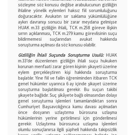
sözleşme söz konusu değilse arabulucunun gizliliğin
ihlaline yönelik eylemleri haksız fiil sorumluluğunu
doğuracaktır. Avukatın sır saklama yükümlülüğüne
aykırı davranışı sonucu bir zarar meydana gelmişse
HUAK m.33 gizliliğin ihlali, TCK m.258 göreve ilişkin
sırrın açıklanması, TCK m.279 kamu görevlisinin suçu
bildirmemesi suçlarından avukat hakkında
soruşturma açılması da söz konusu olabilir.
Gizliliğin İhlali Suçunda Soruşturma Usulü:
HUAK
m.33’de düzenlenen gizliliğin ihlali suçu hukuken
korunan menfaati zarar gören kişinin şikayeti üzerine
eylem gerçekleştiren kişi hakkında soruşturma
başlatılır. Yine fiil ve failin öğreniminden itibaren TCK
genel hükümler uyarınca 6 ay içinde şikayet üzerine
soruşturma başlatılması gerekir. Bu suçun takibi
şikayete bağlıdır. Suç şikâyete bağlı olmasından dolayı
genel soruşturma işlemleri tamamlandıktan sonra
Cumhuriyet Başsavcılığınca kamu davası açılmadan
önce dosyanın uzlaştırma bürosuna uzlaşma
hükümlerinin yerine getirilmesi için gönderilmesi
gerekir. Uzlaştırma bürosunca uzlaşma işlemleri
olumlu sonuçlanırsa ilgili şüpheli hakkında takipsizlik