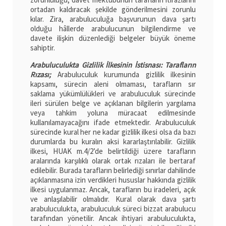
ortadan kaldıracak şekilde gönderilmesini zorunlu
kılar. Zira, arabuluculuğa başvurunun dava şartı
olduğu hâllerde arabulucunun bilgilendirme ve
davete ilişkin düzenlediği belgeler büyük öneme
sahiptir.
Arabuluculukta Gizlilik İlkesinin İstisnası: Tarafların
Rızası;
Arabuluculuk kurumunda gizlilik ilkesinin
kapsamı, sürecin aleni olmaması, tarafların sır
saklama yükümlülükleri ve arabuluculuk sürecinde
ileri sürülen belge ve açıklanan bilgilerin yargılama
veya tahkim yoluna müracaat edilmesinde
kullanılamayacağını ifade etmektedir. Arabuluculuk
sürecinde kural her ne kadar gizlilik ilkesi olsa da bazı
durumlarda bu kuralın aksi kararlaştırılabilir. Gizlilik
ilkesi, HUAK m.4/2’de belirtildiği üzere tarafların
aralarında karşılıklı olarak ortak rızaları ile bertaraf
edilebilir. Burada tarafların belirlediği sınırlar dahilinde
açıklanmasına izin verdikleri hususlar hakkında gizlilik
ilkesi uygulanmaz. Ancak, tarafların bu iradeleri, açık
ve anlaşılabilir olmalıdır. Kural olarak dava şartı
arabuluculukta, arabuluculuk süreci bizzat arabulucu
tarafından yönetilir. Ancak ihtiyari arabuluculukta,