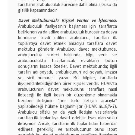
tarafların arabuluculuk sürecine dahil olma arzusu da
gizlilik kapsamındadır.
Davet Mektubundaki Kişisel Veriler ve İşlenmesi:
Arabuluculuk faaliyetinin başlaması için taraflarca
belirlenen ya da adliye arabuluculuk bürosunca dosya
kendisine tevdi edilen arabulucu, tarafları ilk
toplantıya davet etmek amacıyla taraflara davet
mektubu gönderir. Arabulucu davet mektubunda,
arabuluculuk süreci hakkında bilgi verir ve
arabuluculukta hazırlanacak evrakların bütün
sonuçlarını kısaca özetler. Davet mektubunda; ilgili
tarafın adı-soyadı, arabulucunun adı-soyadı, imzası
ve sicil numarası yazar. Bu bilgiler, taraflarla
ilişkilendirilebildiğinden birer kişisel veridir. HUAK’ta
arabulucunun davet mektubunu taraflara nasıl
ileteceği ile ilgili kesin bir düzenleme olmamakla
beraber iletişimin “her türlü iletişim aracıyla”
yapılabileceği hükme bağlanmıştır (HUAK m.18/A-7).
Arabulucu sözlü ya da yazlı iletişim vasıtalarıyla
tarafları ilk toplantıya davet edebilir. Esas olan sözlü
iletişimdir. Ancak, tarafların ilk toplantıdan haberdar
edilmesi gerekliliği ve arabulucunun bunu ispat
zorunluluğu, davet mektubunun tarafların itirazlarını