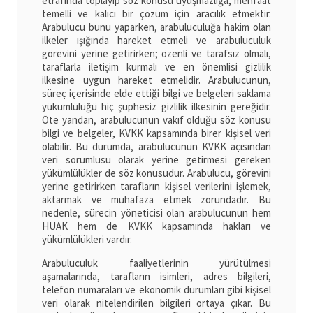
etrafında toplayıp söz konusu uyuşmazlığa, menfaat
temelli ve kalıcı bir çözüm için aracılık etmektir.
Arabulucu bunu yaparken, arabuluculuğa hakim olan
ilkeler ışığında hareket etmeli ve arabuluculuk
görevini yerine getirirken; özenli ve tarafsız olmalı,
taraflarla iletişim kurmalı ve en önemlisi gizlilik
ilkesine uygun hareket etmelidir. Arabulucunun,
süreç içerisinde elde ettiği bilgi ve belgeleri saklama
yükümlülüğü hiç şüphesiz gizlilik ilkesinin gereğidir.
Öte yandan, arabulucunun vakıf olduğu söz konusu
bilgi ve belgeler, KVKK kapsamında birer kişisel veri
olabilir. Bu durumda, arabulucunun KVKK açısından
veri sorumlusu olarak yerine getirmesi gereken
yükümlülükler de söz konusudur. Arabulucu, görevini
yerine getirirken tarafların kişisel verilerini işlemek,
aktarmak ve muhafaza etmek zorundadır. Bu
nedenle, sürecin yöneticisi olan arabulucunun hem
HUAK hem de KVKK kapsamında hakları ve
yükümlülükleri vardır.
Arabuluculuk faaliyetlerinin yürütülmesi
aşamalarında, tarafların isimleri, adres bilgileri,
telefon numaraları ve ekonomik durumları gibi kişisel
veri olarak nitelendirilen bilgileri ortaya çıkar. Bu