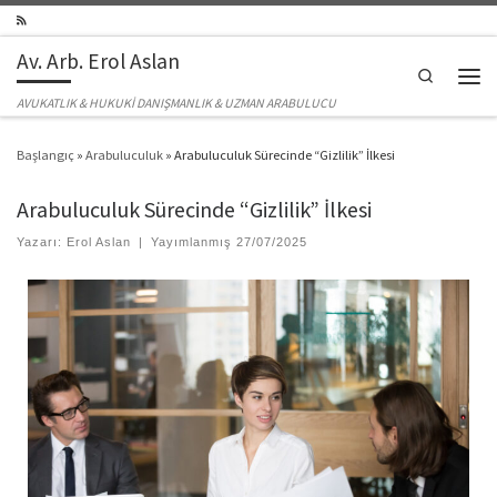
Skip to content
Av. Arb. Erol Aslan
Search
Men
AVUKATLIK & HUKUKİ DANIŞMANLIK & UZMAN ARABULUCU
Başlangıç
»
Arabuluculuk
»
Arabuluculuk Sürecinde “Gizlilik” İlkesi
Arabuluculuk Sürecinde “Gizlilik” İlkesi
Yazarı:
Erol Aslan
|
Yayımlanmış
27/07/2025