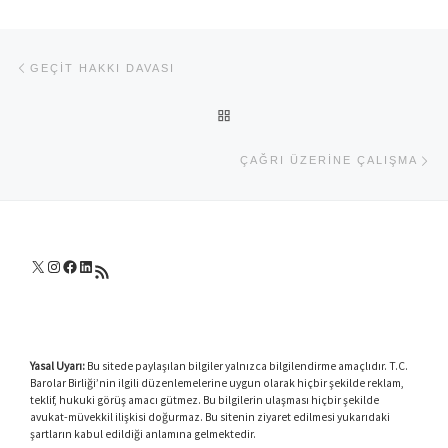
Yazı dolaşımı
Previous post
GEÇIT HAKKI DAVASI
BACK TO POST LIST
Ne
ÇAĞRI ÜZERINE ÇALIŞMA
X
Instagram
Facebook
LinkedIn
RSS akışı
Yasal Uyarı:
Bu sitede paylaşılan bilgiler yalnızca bilgilendirme amaçlıdır. T.C.
Barolar Birliği’nin ilgili düzenlemelerine uygun olarak hiçbir şekilde reklam,
teklif, hukuki görüş amacı gütmez. Bu bilgilerin ulaşması hiçbir şekilde
avukat-müvekkil ilişkisi doğurmaz. Bu sitenin ziyaret edilmesi yukarıdaki
şartların kabul edildiği anlamına gelmektedir.