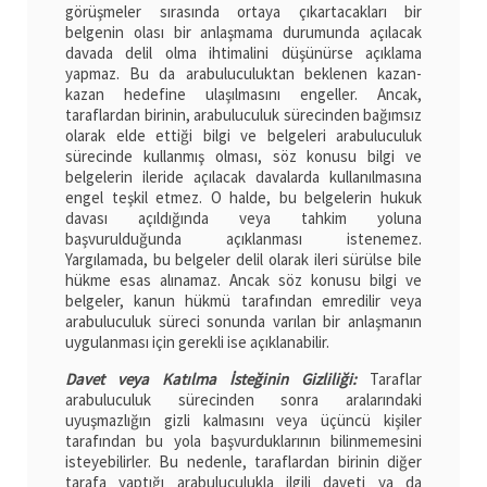
görüşmeler sırasında ortaya çıkartacakları bir
belgenin olası bir anlaşmama durumunda açılacak
davada delil olma ihtimalini düşünürse açıklama
yapmaz. Bu da arabuluculuktan beklenen kazan-
kazan hedefine ulaşılmasını engeller. Ancak,
taraflardan birinin, arabuluculuk sürecinden bağımsız
olarak elde ettiği bilgi ve belgeleri arabuluculuk
sürecinde kullanmış olması, söz konusu bilgi ve
belgelerin ileride açılacak davalarda kullanılmasına
engel teşkil etmez. O halde, bu belgelerin hukuk
davası açıldığında veya tahkim yoluna
başvurulduğunda açıklanması istenemez.
Yargılamada, bu belgeler delil olarak ileri sürülse bile
hükme esas alınamaz. Ancak söz konusu bilgi ve
belgeler, kanun hükmü tarafından emredilir veya
arabuluculuk süreci sonunda varılan bir anlaşmanın
uygulanması için gerekli ise açıklanabilir.
Davet veya Katılma İsteğinin Gizliliği:
Taraflar
arabuluculuk sürecinden sonra aralarındaki
uyuşmazlığın gizli kalmasını veya üçüncü kişiler
tarafından bu yola başvurduklarının bilinmemesini
isteyebilirler. Bu nedenle, taraflardan birinin diğer
tarafa yaptığı arabuluculukla ilgili daveti ya da