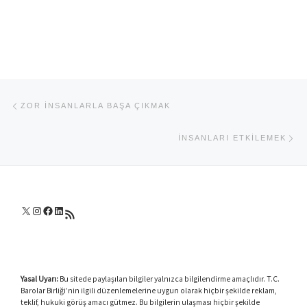
Yazı dolaşımı
Previous post
ZOR INSANLARLA BAŞA ÇIKMAK
Ne
İNSANLARI ETKILEMEK
X
Instagram
Facebook
LinkedIn
RSS akışı
Yasal Uyarı:
Bu sitede paylaşılan bilgiler yalnızca bilgilendirme amaçlıdır. T.C.
Barolar Birliği’nin ilgili düzenlemelerine uygun olarak hiçbir şekilde reklam,
teklif, hukuki görüş amacı gütmez. Bu bilgilerin ulaşması hiçbir şekilde