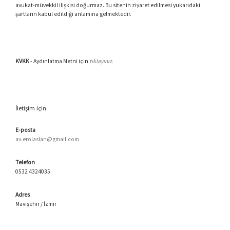
avukat-müvekkil ilişkisi doğurmaz. Bu sitenin ziyaret edilmesi yukarıdaki
şartların kabul edildiği anlamına gelmektedir.
KVKK
- Aydınlatma Metni için
tıklayınız.
İletişim için:
E-posta
av.erolaslan@gmail.com
Telefon
0532 4324035
Adres
Mavişehir / İzmir