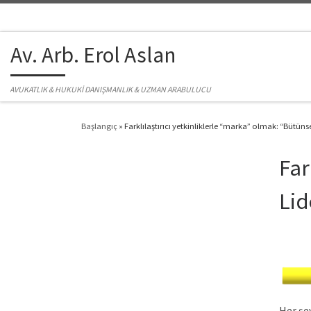
Skip to content
Av. Arb. Erol Aslan
AVUKATLIK & HUKUKİ DANIŞMANLIK & UZMAN ARABULUCU
Başlangıç
»
Farklılaştırıcı yetkinliklerle “marka” olmak: “Bütünse
Far
Lid
Her şe