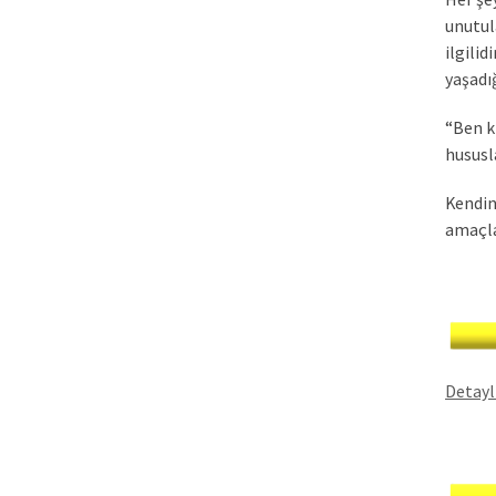
unutul
ilgili
yaşadı
“Ben k
hususl
Kendin
amaçl
Detaylı