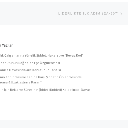
Ne
LIDERLIKTE İLK ADIM (EA-307)
 Yazılar
lık Çalışanlarına Yönelik Şiddet, Hakaret ve “Beyaz Kod”
e Konutunun Sağ Kalan Eşe Özgülenmesi
anma Davasında Aile Konutunun Tahsisi
enin Korunması ve Kadına Karşı Şiddetin Önlenmesinde
ruma & Uzaklaştırma Kararı”
ın İçin Bekleme Süresinin (İddet Müddeti) Kaldırılması Davası