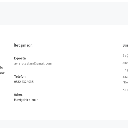
İletişim için:
Son
Sağ
E-posta
Ail
av.erolaslan@gmail.com
 Bu
Boş
maz.
Telefon
Ail
0532 4324035
“Ko
Kad
Adres
Mavişehir / İzmir