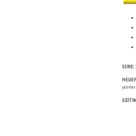
SÜRE:
HEDEF
yönler
EĞİTİM