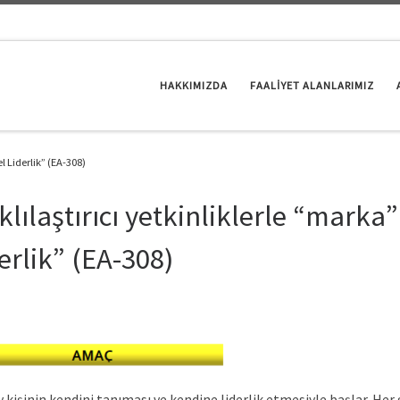
HAKKIMIZDA
FAALİYET ALANLARIMIZ
l Liderlik” (EA-308)
klılaştırıcı yetkinliklerle “mark
erlik” (EA-308)
y kişinin kendini tanıması ve kendine liderlik etmesiyle başlar. Her