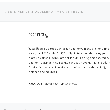
Yazı dolaşımı
Previous post
YETKINLIKLERI ÖDÜLLENDIRMEK VE TEŞVIK
X
Instagram
Facebook
LinkedIn
RSS akışı
Yasal Uyarı:
Bu sitede paylaşılan bilgiler yalnızca bilgilendirme
amaçlıdır. T.C. Barolar Birliği’nin ilgili düzenlemelerine uygun
olarak hiçbir şekilde reklam, teklif, hukuki görüş amacı gütmez.
bilgilerin ulaşması hiçbir şekilde avukat-müvekkil ilişkisi doğur
Bu sitenin ziyaret edilmesi yukarıdaki şartların kabul edildiği
anlamına gelmektedir.
KVKK
- Aydınlatma Metni için
tıklayınız.