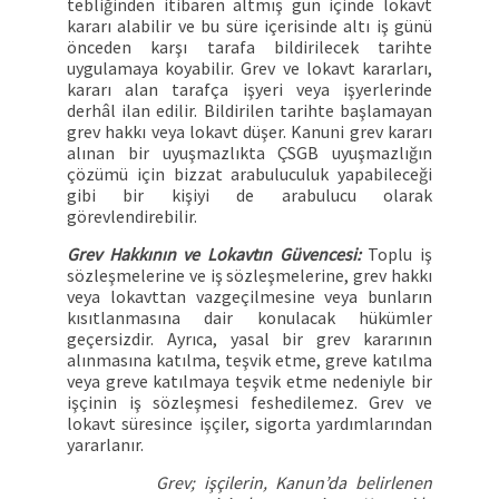
tebliğinden itibaren altmış gün içinde lokavt
kararı alabilir ve bu süre içerisinde altı iş günü
önceden karşı tarafa bildirilecek tarihte
uygulamaya koyabilir. Grev ve lokavt kararları,
kararı alan tarafça işyeri veya işyerlerinde
derhâl ilan edilir. Bildirilen tarihte başlamayan
grev hakkı veya lokavt düşer. Kanuni grev kararı
alınan bir uyuşmazlıkta ÇSGB uyuşmazlığın
çözümü için bizzat arabuluculuk yapabileceği
gibi bir kişiyi de arabulucu olarak
görevlendirebilir.
Grev Hakkının ve Lokavtın Güvencesi:
Toplu iş
sözleşmelerine ve iş sözleşmelerine, grev hakkı
veya lokavttan vazgeçilmesine veya bunların
kısıtlanmasına dair konulacak hükümler
geçersizdir. Ayrıca, yasal bir grev kararının
alınmasına katılma, teşvik etme, greve katılma
veya greve katılmaya teşvik etme nedeniyle bir
işçinin iş sözleşmesi feshedilemez. Grev ve
lokavt süresince işçiler, sigorta yardımlarından
yararlanır.
Grev; işçilerin, Kanun’da belirlenen