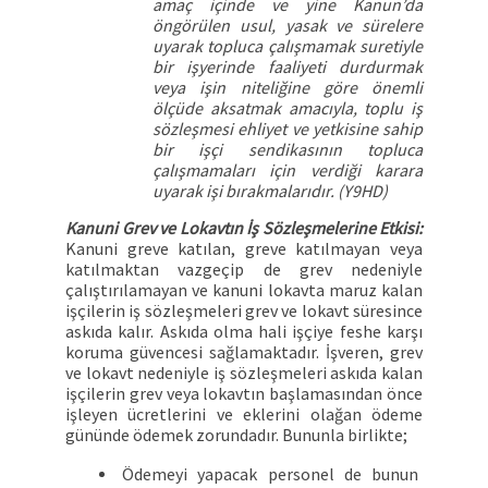
amaç içinde ve yine Kanun’da
öngörülen usul, yasak ve sürelere
uyarak topluca çalışmamak suretiyle
bir işyerinde faaliyeti durdurmak
veya işin niteliğine göre önemli
ölçüde aksatmak amacıyla, toplu iş
sözleşmesi ehliyet ve yetkisine sahip
bir işçi sendikasının topluca
çalışmamaları için verdiği karara
uyarak işi bırakmalarıdır. (Y9HD)
Kanuni Grev ve Lokavtın İş Sözleşmelerine Etkisi:
Kanuni greve katılan, greve katılmayan veya
katılmaktan vazgeçip de grev nedeniyle
çalıştırılamayan ve kanuni lokavta maruz kalan
işçilerin iş sözleşmeleri grev ve lokavt süresince
askıda kalır. Askıda olma hali işçiye feshe karşı
koruma güvencesi sağlamaktadır. İşveren, grev
ve lokavt nedeniyle iş sözleşmeleri askıda kalan
işçilerin grev veya lokavtın başlamasından önce
işleyen ücretlerini ve eklerini olağan ödeme
gününde ödemek zorundadır. Bununla birlikte;
Ödemeyi yapacak personel de bunun