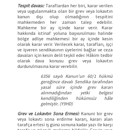
Tespit davası:
Taraflardan her biri, karar verilen
veya uygulanmakta olan bir grev veya lokavtın
kanun dışı olup olmadığının tespitini
mahkemeden her zaman talep edebilir.
Mahkeme bir ay içinde karar verir. Karar
hakkında istinaf yoluna başvurulması halinde
bölge adliye mahkemesi bir ay içinde kesin
olarak karar verir. Verilecek karar, tarafları, işçi
ve işveren sendikasının üyelerini bağlar ve ceza
davaları için kesin delil teşkil eder. Hâkim tedbir
olarak dava konusu grev veya lokavtın
durdurulmasına karar verebilir.
6356 sayılı Kanun’un 60/1 hükmü
gereğince davalı Sendika tarafından
yasal süre içinde grev kararı
alınmadığından yetki belgesi
kendiliğinden hükümsüz hâle
gelmiştir. (Y9HD)
Grev ve Lokavtın Sona Ermesi:
Kanuni bir grev
veya lokavtı sona erdirme kararı, kararı alan
tarafça ertesi iş günü sonuna kadar yazı ile karşı
tarafa ve görevli makama bildirilir. Grevin veya