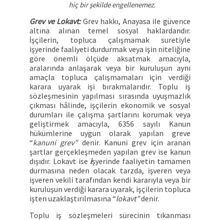
hiç bir şekilde engellenemez.
Grev ve Lokavt:
Grev hakkı, Anayasa ile güvence
altına alınan temel sosyal haklardandır.
İşçilerin, topluca çalışmamak suretiyle
işyerinde faaliyeti durdurmak veya işin niteliğine
göre önemli ölçüde aksatmak amacıyla,
aralarında anlaşarak veya bir kuruluşun aynı
amaçla topluca çalışmamaları için verdiği
karara uyarak işi bırakmalarıdır. Toplu iş
sözleşmesinin yapılması sırasında uyuşmazlık
çıkması hâlinde, işçilerin ekonomik ve sosyal
durumları ile çalışma şartlarını korumak veya
geliştirmek amacıyla, 6356 sayılı Kanun
hükümlerine uygun olarak yapılan greve
“
kanuni grev”
denir. Kanuni grev için aranan
şartlar gerçekleşmeden yapılan grev ise kanun
dışıdır. Lokavt ise
i
şyerinde faaliyetin tamamen
durmasına neden olacak tarzda, işveren veya
işveren vekili tarafından kendi kararıyla veya bir
kuruluşun verdiği karara uyarak, işçilerin topluca
işten uzaklaştırılmasına “
lokavt”
denir.
Toplu iş sözleşmeleri sürecinin tıkanması