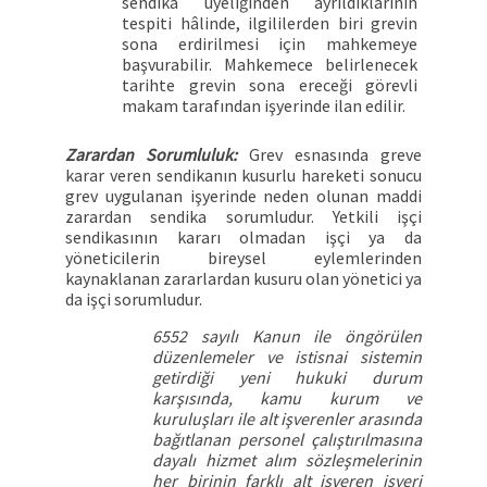
sendika üyeliğinden ayrıldıklarının
tespiti hâlinde, ilgililerden biri grevin
sona erdirilmesi için mahkemeye
başvurabilir. Mahkemece belirlenecek
tarihte grevin sona ereceği görevli
makam tarafından işyerinde ilan edilir.
Zarardan Sorumluluk:
Grev esnasında greve
karar veren sendikanın kusurlu hareketi sonucu
grev uygulanan işyerinde neden olunan maddi
zarardan sendika sorumludur. Yetkili işçi
sendikasının kararı olmadan işçi ya da
yöneticilerin bireysel eylemlerinden
kaynaklanan zararlardan kusuru olan yönetici ya
da işçi sorumludur.
6552 sayılı Kanun ile öngörülen
düzenlemeler ve istisnai sistemin
getirdiği yeni hukuki durum
karşısında, kamu kurum ve
kuruluşları ile alt işverenler arasında
bağıtlanan personel çalıştırılmasına
dayalı hizmet alım sözleşmelerinin
her birinin farklı alt işveren işyeri