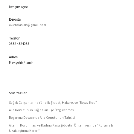
İletişim için:
E-posta
av.erolaslan@gmail.com
Telefon
0532 4324035
Adres
Mavişehir / İzmir
Son Yazılar
Sağlık Çalışanlarına Yönelik Şiddet, Hakaret ve “Beyaz Kod”
Aile Konutunun Sağ Kalan Eşe Özgülenmesi
Boşanma Davasında Aile Konutunun Tahsisi
Ailenin Korunması ve Kadına Karşı Şiddetin Önlenmesinde “Koruma &
Uzaklaştırma Kararı”