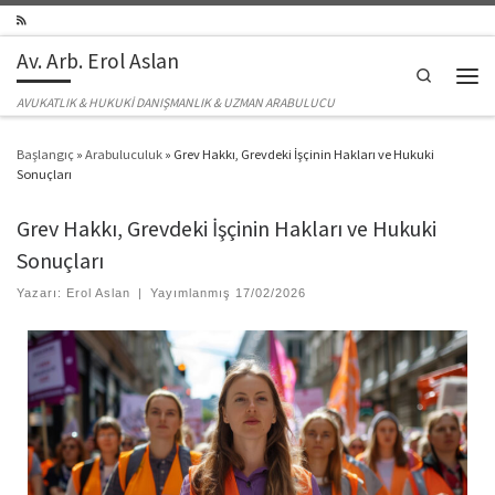
Skip to content
Av. Arb. Erol Aslan
Search
Men
AVUKATLIK & HUKUKİ DANIŞMANLIK & UZMAN ARABULUCU
Başlangıç
»
Arabuluculuk
»
Grev Hakkı, Grevdeki İşçinin Hakları ve Hukuki
Sonuçları
Grev Hakkı, Grevdeki İşçinin Hakları ve Hukuki
Sonuçları
Yazarı:
Erol Aslan
|
Yayımlanmış
17/02/2026