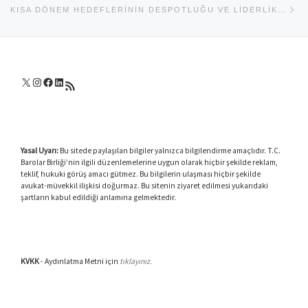
KISA DÖNEM HEDEFLERININ DESPOTLUĞU VE LIDERLIK ZAFIYETI
X
Instagram
Facebook
LinkedIn
RSS akışı
Yasal Uyarı:
Bu sitede paylaşılan bilgiler yalnızca bilgilendirme amaçlıdır. T.C.
Barolar Birliği’nin ilgili düzenlemelerine uygun olarak hiçbir şekilde reklam,
teklif, hukuki görüş amacı gütmez. Bu bilgilerin ulaşması hiçbir şekilde
avukat-müvekkil ilişkisi doğurmaz. Bu sitenin ziyaret edilmesi yukarıdaki
şartların kabul edildiği anlamına gelmektedir.
KVKK
- Aydınlatma Metni için
tıklayınız.