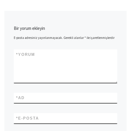
Bir yorum ekleyin
E-posta adresiniz yayınlanmayacak.
Gerekli alanlar
*
ile işaretlenmişlerdir
*
YORUM
*
AD
*
E-POSTA