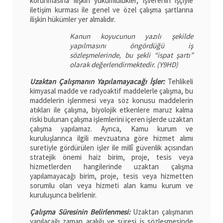
korunmasına ilişkin yükümlülükler, işverenin işçiyle
iletişim kurması ile genel ve özel çalışma şartlarına
ilişkin hükümler yer almalıdır.
Kanun koyucunun yazılı şekilde
yapılmasını öngördüğü iş
sözleşmelerinde, bu şekli “ispat şartı”
olarak değerlendirmektedir. (Y9HD)
Uzaktan Çalışmanın Yapılamayacağı İşler:
Tehlikeli
kimyasal madde ve radyoaktif maddelerle çalışma, bu
maddelerin işlenmesi veya söz konusu maddelerin
atıkları ile çalışma, biyolojik etkenlere maruz kalma
riski bulunan çalışma işlemlerini içeren işlerde uzaktan
çalışma yapılamaz. Ayrıca, Kamu kurum ve
kuruluşlarınca ilgili mevzuatına göre hizmet alımı
suretiyle gördürülen işler ile millî güvenlik açısından
stratejik önemi haiz birim, proje, tesis veya
hizmetlerden hangilerinde uzaktan çalışma
yapılamayacağı birim, proje, tesis veya hizmetten
sorumlu olan veya hizmeti alan kamu kurum ve
kuruluşunca belirlenir.
Çalışma Süresinin Belirlenmesi:
Uzaktan çalışmanın
yapılacağı zaman aralığı ve süresi iş sözleşmesinde