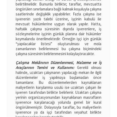
belirtilmelidir. Bununla birlikte; taraflar, mevzuatta
öngörülen sınırlamalara bağlı kalmak koşuluyla çalışma
saatlerinde değişiklik yapabilirler. Fazla çalışma ise
işverenin yazılı talebi üzerine, işçinin kabulü ile
mevzuat hükümlerine uygun olarak yapılır. Hatta,
haftalık çalışma süresinin dışında işverenlere, iş
sözleşmelerine işçinin günlük planına dair hükümler
koymalarıda önerilmektedir. Örneğin işçi için günlük
“yapılacaklar listesi” oluşturulması ve mola
zamanlarının belirlenmesi bu çalışma biçimindeki
çalışma süresinin belirlenmesini kolaylaştıracaktır.
Çalışma Mekânının Düzenlenmesi, Malzeme ve İş
Araçlarının Temini ve Kullanımı:
Gerekli olması
halinde, uzaktan çalışmanın yapılacağı mekan ile ilgili
düzenlemeler iş yapılmaya başlamadan önce
tamamlanır. Bu düzenlemelerden kaynaklanan
maliyetlerin karşılanma usulü ise uzaktan çalışan ile
işveren tarafından birlikte belirlenir. Uzaktan çalışma
yerinin organizasyonundan kaynaklanan masrafların
işverence karşılanacağı yolunda genel bir kural
öngörülmemiştir. Dolayısıyla taraflar, bu maliyetlerin
işverence ya da işçi tarafından veyahut birlikte