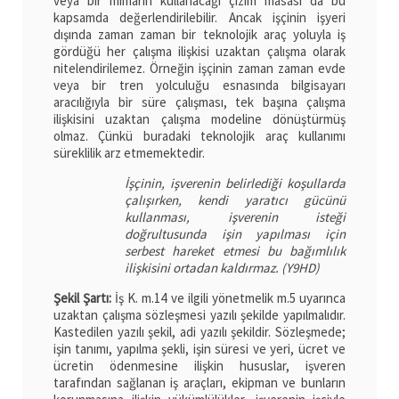
veya bir mimarın kullanacağı çizim masası da bu
kapsamda değerlendirilebilir. Ancak işçinin işyeri
dışında zaman zaman bir teknolojik araç yoluyla iş
gördüğü her çalışma ilişkisi uzaktan çalışma olarak
nitelendirilemez. Örneğin işçinin zaman zaman evde
veya bir tren yolculuğu esnasında bilgisayarı
aracılığıyla bir süre çalışması, tek başına çalışma
ilişkisini uzaktan çalışma modeline dönüştürmüş
olmaz. Çünkü buradaki teknolojik araç kullanımı
süreklilik arz etmemektedir.
İşçinin, işverenin belirlediği koşullarda
çalışırken, kendi yaratıcı gücünü
kullanması, işverenin isteği
doğrultusunda işin yapılması için
serbest hareket etmesi bu bağımlılık
ilişkisini ortadan kaldırmaz. (Y9HD)
Şekil Şartı:
İş K. m.14 ve ilgili yönetmelik m.5 uyarınca
uzaktan çalışma sözleşmesi yazılı şekilde yapılmalıdır.
Kastedilen yazılı şekil, adi yazılı şekildir. Sözleşmede;
işin tanımı, yapılma şekli, işin süresi ve yeri, ücret ve
ücretin ödenmesine ilişkin hususlar, işveren
tarafından sağlanan iş araçları, ekipman ve bunların