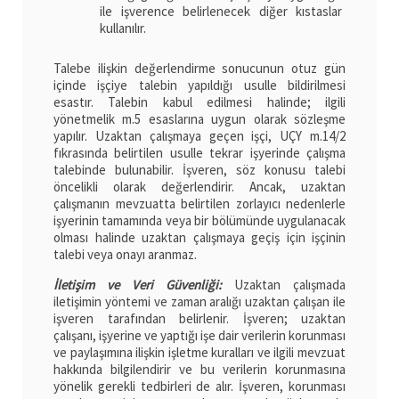
ile işverence belirlenecek diğer kıstaslar
kullanılır.
Talebe ilişkin değerlendirme sonucunun otuz gün
içinde işçiye talebin yapıldığı usulle bildirilmesi
esastır. Talebin kabul edilmesi halinde; ilgili
yönetmelik m.5 esaslarına uygun olarak sözleşme
yapılır. Uzaktan çalışmaya geçen işçi, UÇY m.14/2
fıkrasında belirtilen usulle tekrar işyerinde çalışma
talebinde bulunabilir. İşveren, söz konusu talebi
öncelikli olarak değerlendirir. Ancak, uzaktan
çalışmanın mevzuatta belirtilen zorlayıcı nedenlerle
işyerinin tamamında veya bir bölümünde uygulanacak
olması halinde uzaktan çalışmaya geçiş için işçinin
talebi veya onayı aranmaz.
İletişim ve Veri Güvenliği:
Uzaktan çalışmada
iletişimin yöntemi ve zaman aralığı uzaktan çalışan ile
işveren tarafından belirlenir. İşveren; uzaktan
çalışanı, işyerine ve yaptığı işe dair verilerin korunması
ve paylaşımına ilişkin işletme kuralları ve ilgili mevzuat
hakkında bilgilendirir ve bu verilerin korunmasına
yönelik gerekli tedbirleri de alır. İşveren, korunması