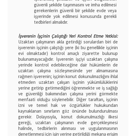
güvenli şekilde taşınmasını ve imha edilmesi
gerekenlerin güvenli bir şekilde evde veya
işyerinde yok edilmesi konusunda gerekli
tedbirleri almalıdır.
İşverenin İşçinin Çalıştığı Yeri Kontrol Etme Yetkisi:
Uzaktan çalışmanın akla getirdiği sorulardan biri de
işverenin işçinin çalıştığı yere (ki bu genellikle işçinin
evi olmaktadır) kontrol amaçlı ziyarette bulunup
bulunamayacağıdır. İşverenin işçiyi uzaktan çalışma
yerinde kontrol edebileceğine dair hükümlerin de
uzaktan çalışma sözleşmesinde yer almamasına
rağmen işverenin; işçinin konut dokunulmazlığını ihlal
etmeden uzaktan çalışan işçinin yükümlülüklerini
yerine getirip getirmediğini öğrenmekte ve iş sağlığı
ve güvenliği bakımından çalışma yerini görmekte
menfaati olduğu söylenebilir. Diğer taraftan, işçinin
izni ve temel hak ve özgürlükler hukukundan
kaynaklanan sınırların göz önünde bulundurulması
gerekir. Dolayısıyla, konut dokunulmazlığı ilkesi
gereği, uzaktan çalışmanın evde gerçekleşmesi
halinde, tedbirlerin alınması ve uygulanmasının
denetlenmesi için işin yerine getirildiği mekana erişim