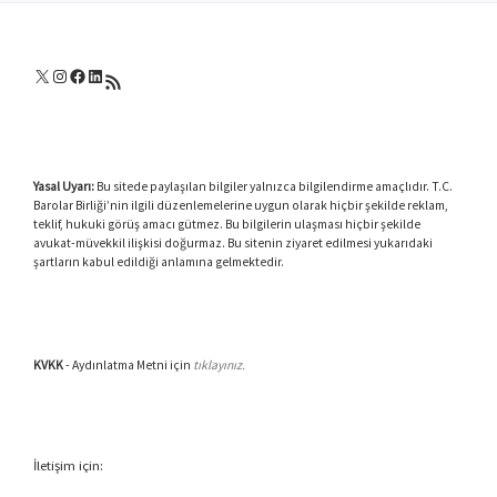
X
Instagram
Facebook
LinkedIn
RSS akışı
Yasal Uyarı:
Bu sitede paylaşılan bilgiler yalnızca bilgilendirme amaçlıdır. T.C.
Barolar Birliği’nin ilgili düzenlemelerine uygun olarak hiçbir şekilde reklam,
teklif, hukuki görüş amacı gütmez. Bu bilgilerin ulaşması hiçbir şekilde
avukat-müvekkil ilişkisi doğurmaz. Bu sitenin ziyaret edilmesi yukarıdaki
şartların kabul edildiği anlamına gelmektedir.
KVKK
- Aydınlatma Metni için
tıklayınız.
İletişim için: