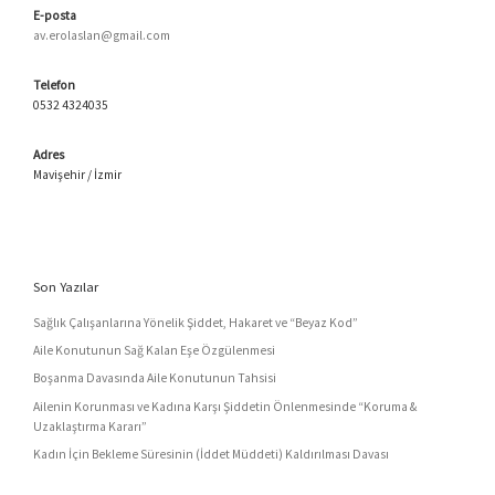
E-posta
av.erolaslan@gmail.com
Telefon
0532 4324035
Adres
Mavişehir / İzmir
Son Yazılar
Sağlık Çalışanlarına Yönelik Şiddet, Hakaret ve “Beyaz Kod”
Aile Konutunun Sağ Kalan Eşe Özgülenmesi
Boşanma Davasında Aile Konutunun Tahsisi
Ailenin Korunması ve Kadına Karşı Şiddetin Önlenmesinde “Koruma &
Uzaklaştırma Kararı”
Kadın İçin Bekleme Süresinin (İddet Müddeti) Kaldırılması Davası