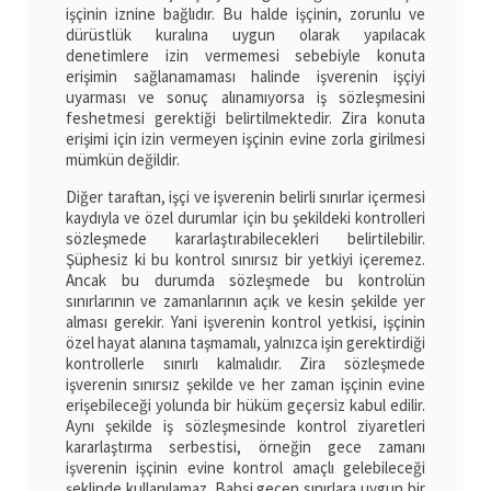
işçinin iznine bağlıdır. Bu halde işçinin, zorunlu ve
dürüstlük kuralına uygun olarak yapılacak
denetimlere izin vermemesi sebebiyle konuta
erişimin sağlanamaması halinde işverenin işçiyi
uyarması ve sonuç alınamıyorsa iş sözleşmesini
feshetmesi gerektiği belirtilmektedir. Zira konuta
erişimi için izin vermeyen işçinin evine zorla girilmesi
mümkün değildir.
Diğer taraftan, işçi ve işverenin belirli sınırlar içermesi
kaydıyla ve özel durumlar için bu şekildeki kontrolleri
sözleşmede kararlaştırabilecekleri belirtilebilir.
Şüphesiz ki bu kontrol sınırsız bir yetkiyi içeremez.
Ancak bu durumda sözleşmede bu kontrolün
sınırlarının ve zamanlarının açık ve kesin şekilde yer
alması gerekir. Yani işverenin kontrol yetkisi, işçinin
özel hayat alanına taşmamalı, yalnızca işin gerektirdiği
kontrollerle sınırlı kalmalıdır. Zira sözleşmede
işverenin sınırsız şekilde ve her zaman işçinin evine
erişebileceği yolunda bir hüküm geçersiz kabul edilir.
Aynı şekilde iş sözleşmesinde kontrol ziyaretleri
kararlaştırma serbestisi, örneğin gece zamanı
işverenin işçinin evine kontrol amaçlı gelebileceği
şeklinde kullanılamaz. Bahsi geçen sınırlara uygun bir