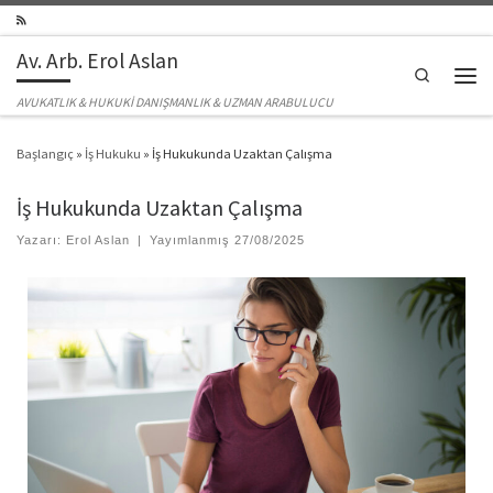
Skip to content
Av. Arb. Erol Aslan
Search
Men
AVUKATLIK & HUKUKİ DANIŞMANLIK & UZMAN ARABULUCU
Başlangıç
»
İş Hukuku
»
İş Hukukunda Uzaktan Çalışma
İş Hukukunda Uzaktan Çalışma
Yazarı:
Erol Aslan
|
Yayımlanmış
27/08/2025