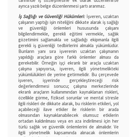
tarihinde iş sözleşmesine ek olarak düzenlenirse
ayrıca yazılı belge düzenlenmesi şartı aranmaz.
İş Sağlığı ve Güvenliği Hükümleri:
İşveren, uzaktan
çalışanın yaptığı işin niteliğini dikkate alarak iş sağlığı
ve güvenliği önlemleri hususunda çalışanı
bilgilendirmekle, gerekli eğitimi vermekle, sağlık
gözetimini sağlamakla ve sağladığı ekipmanla ilgili
gerekli iş güvenliği tedbirlerini almakla yükümlüdür.
Bunların yanı sıra işverenin uzaktan çalışmanın
yapıldığı araçlara göre farklı önlemler alması da
gerekebilir. Örneğin işçi ekranlı bir araçla uzaktan
çalışma yapıyorsa, işveren, ilgili yönetmelikteki
yükümlülükleri de yerine getirmelidir. Bu çerçevede
işveren, işyerinde gerçekleştireceği risk
değerlendirmesi sonucu; çalışma merkezlerinde
ekranlı araçların kullanımından kaynaklanan riskleri,
özellikle görme, fiziksel sorunlar ve mental stresle
ilgili riskleri de dikkate alarak, bu risklerin etkileri, yol
açabileceği ilave etkiler ile risklerin bir arada
olmasından kaynaklanabilecek olumsuz etkilerin
ortadan kaldırılması veya en aza indirilmesi için her
türlü sağlık ve güvenlik önlemlerini de almalıdır. Ve
ilgili yönetmelik kapsamında alınacak önlemlerin