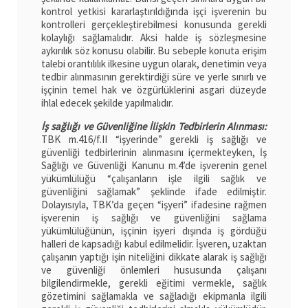
kontrol yetkisi kararlaştırıldığında işçi işverenin bu
kontrolleri gerçekleştirebilmesi konusunda gerekli
kolaylığı sağlamalıdır. Aksi halde iş sözleşmesine
aykırılık söz konusu olabilir. Bu sebeple konuta erişim
talebi orantılılık ilkesine uygun olarak, denetimin veya
tedbir alınmasının gerektirdiği süre ve yerle sınırlı ve
işçinin temel hak ve özgürlüklerini asgari düzeyde
ihlal edecek şekilde yapılmalıdır.
İş sağlığı ve Güvenliğine İlişkin Tedbirlerin Alınması:
TBK m.416/f.II “işyerinde” gerekli iş sağlığı ve
güvenliği tedbirlerinin alınmasını içermekteyken, İş
Sağlığı ve Güvenliği Kanunu m.4’de işverenin genel
yükümlülüğü “çalışanların işle ilgili sağlık ve
güvenliğini sağlamak” şeklinde ifade edilmiştir.
Dolayısıyla, TBK’da geçen “işyeri” ifadesine rağmen
işverenin iş sağlığı ve güvenliğini sağlama
yükümlülüğünün, işçinin işyeri dışında iş gördüğü
halleri de kapsadığı kabul edilmelidir. İşveren, uzaktan
çalışanın yaptığı işin niteliğini dikkate alarak iş sağlığı
ve güvenliği önlemleri hususunda çalışanı
bilgilendirmekle, gerekli eğitimi vermekle, sağlık
gözetimini sağlamakla ve sağladığı ekipmanla ilgili