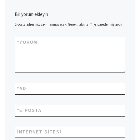
Bir yorum ekleyin
E-posta adresiniz yayınlanmayacak.
Gerekli alanlar
*
ile işaretlenmişlerdir
*
YORUM
*
AD
*
E-POSTA
İNTERNET SITESI