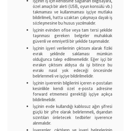
İşçinin iş için kendisine sağlanan bilgisayara,
özel amaçlı bir aleti (USB, oyun konsülü vb.)
takmaması ve kullanmaması işçiye mutlaka
bildirilmeli, hatta uzaktan çalışmaya dayalı iş
sözleşmesine bu husus yazılmalıdır.
İşçinin evinden ofise veya tam tersi şekilde
taşınması gereken belgeler muhakkak
güvenli ve emniyetli bir şekilde taşınmalıdır.
İşçinin işyeri verilerinin çıktısını alarak fiziki
evrak şeklinde saklaması mümkün
olduğunca talep edilmemelidir. Eğer işçi bir
evrakın çıktısını aldıysa da işi bitince bu
evrakı nasıl yok edeceği öncesinde
belirlenmeli ve işçiye bildirilmelidir.
İşçinin işverenin bilgilerini içeren e-postaları
kesinlikle kendi özel e-posta adresine
forward etmemesi gerektiği işçiye açıkça
bildirilmelidir.
İşçinin evde kullandığı kablosuz ağın şifresi
güçlü bir şifre olarak belirlenmeli, dışarıdan
sızıntıları önletecek tedbirler işverence
alınmalıdır.
İşverenler, çıktıların ve işyeri belgelerinin