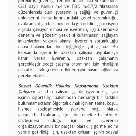
gerekli iş güvenliği tedbirlerini almakla yükümlüdür.
6331 sayılı Kanun m.4 ve TBK m.417/2 fıkrasında
düzenlenmiş olan işverenin iş sağlığı ve güvenliği
önlemlerini almak konusundaki genel sorumluluğu,
uzaktan çalışan bakımından da geçerlidir. İşçinin işyeri
dışında çalışıyor olması ve işverenin, işçi üzerindeki
denetim ve gözetim yetkisini kullanmasını sağlayan
imkanlardan yoksun olması, işverenin sorumluluğu
esası bakımından bir değişikliğe yol açmaz. Bu
kapsamda işyerinde uzaktan çalışma uygulamaya
karar veren işverenin, uzaktan çalışmanın
gerçekleştirileceği çalışma ortamında işin niteliğini
dikkate alarak gerekli tedbirlerin alınmasını sağlaması
gerekmektedir.
Sosyal Güvenlik Hukuku Kapsamında Uzaktan
Çalışma:
Uzaktan çalışan işçi ile işyerinde çalışan
işçinin sigortalılığı bakımından herhangi bir farklılık
bulunmamaktadır. Sigortalı olmak için en temel koşul,
hizmet sözleşmesiyle işverene bağlı olarak
çalışmaktır. Uzaktan çalışma da temelde bir hizmet
sözleşmesi olduğu için ve işverenin
organizasyonunun bir parçası olarak iş görme edimi
yerine getirildiği için, uzaktan çalışan işçinin sosyal