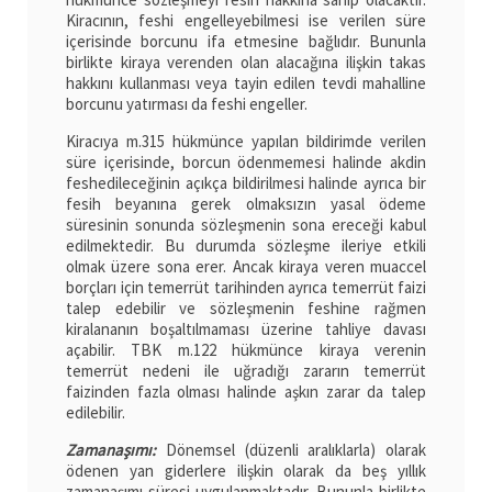
Kiracının, feshi engelleyebilmesi ise verilen süre
içerisinde borcunu ifa etmesine bağlıdır. Bununla
birlikte kiraya verenden olan alacağına ilişkin takas
hakkını kullanması veya tayin edilen tevdi mahalline
borcunu yatırması da feshi engeller.
Kiracıya m.315 hükmünce yapılan bildirimde verilen
süre içerisinde, borcun ödenmemesi halinde akdin
feshedileceğinin açıkça bildirilmesi halinde ayrıca bir
fesih beyanına gerek olmaksızın yasal ödeme
süresinin sonunda sözleşmenin sona ereceği kabul
edilmektedir. Bu durumda sözleşme ileriye etkili
olmak üzere sona erer. Ancak kiraya veren muaccel
borçları için temerrüt tarihinden ayrıca temerrüt faizi
talep edebilir ve sözleşmenin feshine rağmen
kiralananın boşaltılmaması üzerine tahliye davası
açabilir. TBK m.122 hükmünce kiraya verenin
temerrüt nedeni ile uğradığı zararın temerrüt
faizinden fazla olması halinde aşkın zarar da talep
edilebilir.
Zamanaşımı:
Dönemsel (düzenli aralıklarla) olarak
ödenen yan giderlere ilişkin olarak da beş yıllık
zamanaşımı süresi uygulanmaktadır. Bununla birlikte