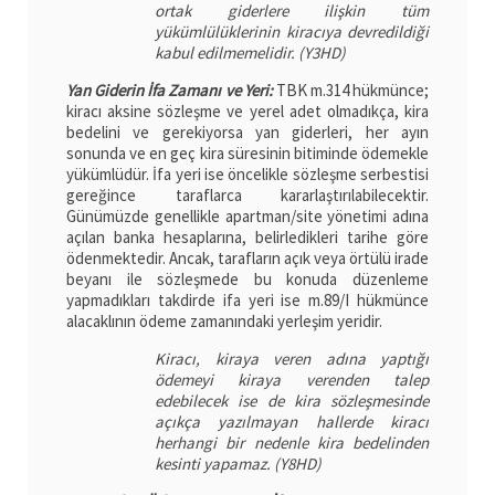
ortak giderlere ilişkin tüm
yükümlülüklerinin kiracıya devredildiği
kabul edilmemelidir. (Y3HD)
Yan Giderin İfa Zamanı ve Yeri:
TBK m.314 hükmünce;
kiracı aksine sözleşme ve yerel adet olmadıkça, kira
bedelini ve gerekiyorsa yan giderleri, her ayın
sonunda ve en geç kira süresinin bitiminde ödemekle
yükümlüdür. İfa yeri ise öncelikle sözleşme serbestisi
gereğince taraflarca kararlaştırılabilecektir.
Günümüzde genellikle apartman/site yönetimi adına
açılan banka hesaplarına, belirledikleri tarihe göre
ödenmektedir. Ancak, tarafların açık veya örtülü irade
beyanı ile sözleşmede bu konuda düzenleme
yapmadıkları takdirde ifa yeri ise m.89/I hükmünce
alacaklının ödeme zamanındaki yerleşim yeridir.
Kiracı, kiraya veren adına yaptığı
ödemeyi kiraya verenden talep
edebilecek ise de kira sözleşmesinde
açıkça yazılmayan hallerde kiracı
herhangi bir nedenle kira bedelinden
kesinti yapamaz. (Y8HD)