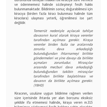
ve ödenmemesi halinde sözleşmeyi fesih hakkı
bulunmamaktadır. Bildirimin sonuç doğurabilmesi için
kiracıya (birden fazla kiracı bulunması halinde tüm
kiracılara) ulaşması yeterli, öğrenilmesi ise şart
değildir.
Temerrüt nedeniyle açılacak tahliye
davasının kural olarak kiraya verenler
tarafından açılması gerekir. Kiraya
verenler birden fazla ise aralarında
zorunlu dava arkadaşlığı
bulunduğundan ihtarnameyi birlikte
göndermeleri ve yine davayı da birlikte
açmaları zorunludur. Mirasçılar
arasında mecburi dava arkadaşlığı
bulunduğundan takibin mirasçılar
tarafından birlikte başlatılması ve
davanın da birlikte açılması gerekir.
(Y8HD)
Kiracının, usulüne uygun bildirime rağmen verilen
süre içerisinde ihtarda yer alan borcunu eksiksiz
şekilde ifa etmemesi halinde, kiraya veren m.315
hükmünce sözleşmeyi fesih hakkına sahip olacaktır.