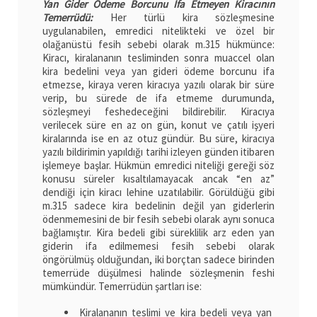
Yan Gider Ödeme Borcunu İfa Etmeyen Kiracının
Temerrüdü:
Her türlü kira sözleşmesine
uygulanabilen, emredici nitelikteki ve özel bir
olağanüstü fesih sebebi olarak m.315 hükmünce:
Kiracı, kiralananın tesliminden sonra muaccel olan
kira bedelini veya yan gideri ödeme borcunu ifa
etmezse, kiraya veren kiracıya yazılı olarak bir süre
verip, bu sürede de ifa etmeme durumunda,
sözleşmeyi feshedeceğini bildirebilir. Kiracıya
verilecek süre en az on gün, konut ve çatılı işyeri
kiralarında ise en az otuz gündür. Bu süre, kiracıya
yazılı bildirimin yapıldığı tarihi izleyen günden itibaren
işlemeye başlar. Hükmün emredici niteliği gereği söz
konusu süreler kısaltılamayacak ancak “en az”
dendiği için kiracı lehine uzatılabilir. Görüldüğü gibi
m.315 sadece kira bedelinin değil yan giderlerin
ödenmemesini de bir fesih sebebi olarak aynı sonuca
bağlamıştır. Kira bedeli gibi süreklilik arz eden yan
giderin ifa edilmemesi fesih sebebi olarak
öngörülmüş olduğundan, iki borçtan sadece birinden
temerrüde düşülmesi halinde sözleşmenin feshi
mümkündür. Temerrüdün şartları ise:
Kiralananın teslimi ve kira bedeli veya yan