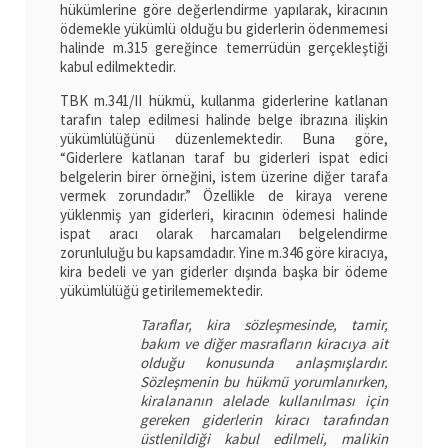
hükümlerine göre değerlendirme yapılarak, kiracının
ödemekle yükümlü olduğu bu giderlerin ödenmemesi
halinde m.315 gereğince temerrüdün gerçekleştiği
kabul edilmektedir.
TBK m.341/II hükmü, kullanma giderlerine katlanan
tarafın talep edilmesi halinde belge ibrazına ilişkin
yükümlülüğünü düzenlemektedir. Buna göre,
“Giderlere katlanan taraf bu giderleri ispat edici
belgelerin birer örneğini, istem üzerine diğer tarafa
vermek zorundadır.” Özellikle de kiraya verene
yüklenmiş yan giderleri, kiracının ödemesi halinde
ispat aracı olarak harcamaları belgelendirme
zorunluluğu bu kapsamdadır. Yine m.346 göre kiracıya,
kira bedeli ve yan giderler dışında başka bir ödeme
yükümlülüğü getirilememektedir.
Taraflar, kira sözleşmesinde, tamir,
bakım ve diğer masrafların kiracıya ait
olduğu konusunda anlaşmışlardır.
Sözleşmenin bu hükmü yorumlanırken,
kiralananın alelade kullanılması için
gereken giderlerin kiracı tarafından
üstlenildiği kabul edilmeli, malikin