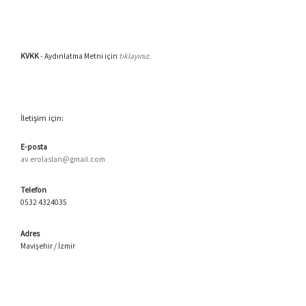
KVKK
- Aydınlatma Metni için
tıklayınız.
İletişim için:
E-posta
av.erolaslan@gmail.com
Telefon
0532 4324035
Adres
Mavişehir / İzmir