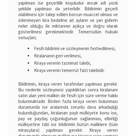
yapılması ise geçerlilik koşuludur ancak adi yazılı
şekilde yapılması da yeterlidir. Bildirimin geçerli
olabilmesi için talep edilen borcun muaccel olması ve
ödenmeyen kira bedeline ait ayların ve yan giderin
neler olduğu ile miktarının açıkça ve doğru olarak
gösterilmesi gerekmektedir. Temerrüdün hukuki
sonuçları;
Fesih bildirimi ve sözleşmenin feshedilmesi,
Kiralananın geri verilmesi,
Kiraya verenin tazminat talebi,
Kiraya verenin temerrüt faizi talebidir.
Bildirimin, kiraya veren tarafından yapılması gerekir.
Bu nedenle sözleşmesi yapıldıktan sonra kiralananı
satın alan yeni malikin de fesih için süre verme hakkı
bulunmaktadır. Birden fazla kiraya veren bulunması
durumunda ise aralarında zorunlu dava arkadaşlığı
bulunduğundan, kiralanan paylı mülkiyete konu ise,
pay ve paydaş çoğunluğunun sağlanması, elbirliği
mülkiyetine tabi ise bildirimin bütün maliklere (tüm
mirasçılara) yapılması gerekir. Kiraya veren
durumunda olmayan malikin ise kiracıya süre vermesi