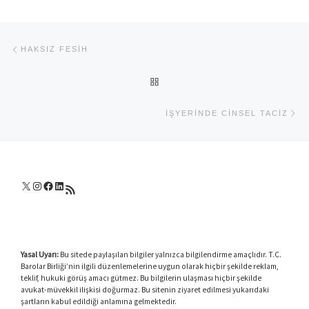
Yazı dolaşımı
Previous post
HAKSIZ FESIH
BACK TO POST LIST
Ne
İŞYERINDE CINSEL TACIZ
X
Instagram
Facebook
LinkedIn
RSS akışı
Yasal Uyarı:
Bu sitede paylaşılan bilgiler yalnızca bilgilendirme amaçlıdır. T.C.
Barolar Birliği’nin ilgili düzenlemelerine uygun olarak hiçbir şekilde reklam,
teklif, hukuki görüş amacı gütmez. Bu bilgilerin ulaşması hiçbir şekilde
avukat-müvekkil ilişkisi doğurmaz. Bu sitenin ziyaret edilmesi yukarıdaki
şartların kabul edildiği anlamına gelmektedir.