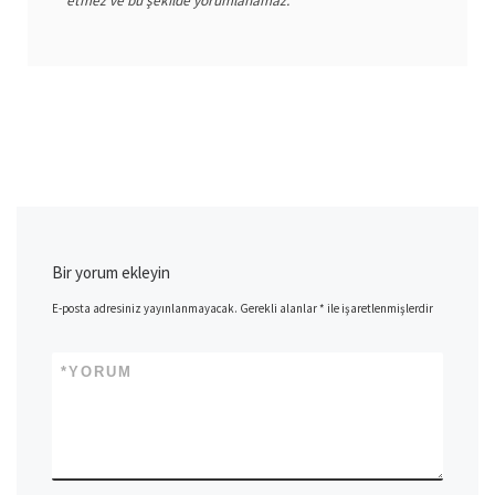
etmez ve bu şekilde yorumlanamaz.
Bir yorum ekleyin
E-posta adresiniz yayınlanmayacak.
Gerekli alanlar
*
ile işaretlenmişlerdir
*
YORUM