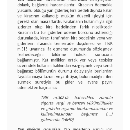
dolaylı, bağlantılı harcamalardır. Kiracının ödemekle
yükümlü olduğu yan giderler, kira bedeli dışında kalan
ve kiracının kullandığı mülkün düzenli işleyişi için
gerekli olan masraflardır. Kiralananın kullanımıyla ilgili
giderler olup kira bedelinden farklı niteliktedir.
Kiracının bu tür giderleri ödeme borcunu üstlendiği
durumlarda, kiracı tarafından kira bedelinin veya yan
giderlerin ifasında temerrüde düşülmesi ve TBK
m.315 uyarınca ifa etmeme durumunda sözleşmeyi
feshedeceğini bildirme hukuki sonucuna
bağlanmıştır. Kat malikleri ortak yer veya tesisler
üzerindeki kullanım hakkından vazgeçmek veya kendi
bağımsız bölümünün durumu dolayısıyla bunlardan
faydalanmaya lüzum veya ihtiyaç bulunmadığını ileri
sürmek suretiyle bu gider ve avans payını
ödemekten kaçınamaz.
TBK m.302’de bahsedilen zorunlu
sigorta vergi ve benzeri yükümlülükler
ve giderler eşyanın kiralanmasından ve
kullanılmasından bağımsız (…)
giderlerdir. (Y6HD)
Yan Giderin Unsurları:
Yan giderlerin varlığı için