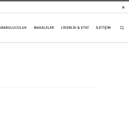
Se
ARABULUCULUK
MAKALELER
LIDERLIK & ETKI
İLETİŞİM