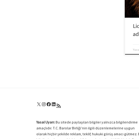
engel
veya 
yapıl
göste
yeten
Li
hedef
ad
benim
sürek
Yaza
X
Instagram
Facebook
LinkedIn
RSS akışı
Yasal Uyarı:
Bu sitede paylaşılan bilgiler yalnızca bilgilendirme
amaçlıdır. T.C. Barolar Birliği’nin ilgili düzenlemelerine uygun
olarak hiçbir şekilde reklam, teklif, hukuki görüş amacı gütmez.