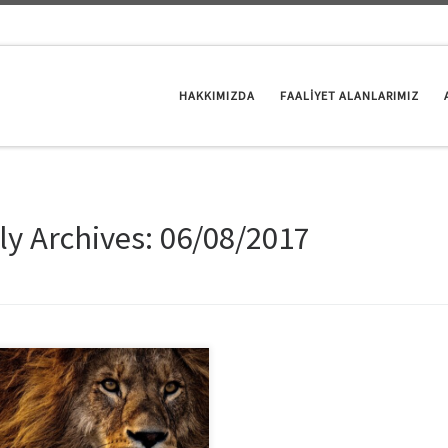
HAKKIMIZDA
FAALİYET ALANLARIMIZ
ly Archives:
06/08/2017
üzde bizi çevremize daha farklı
ya, farklı değerlendirmeye
ndiren birçok şey yaşanmaktadır.
imden korkmak, kendi önüne