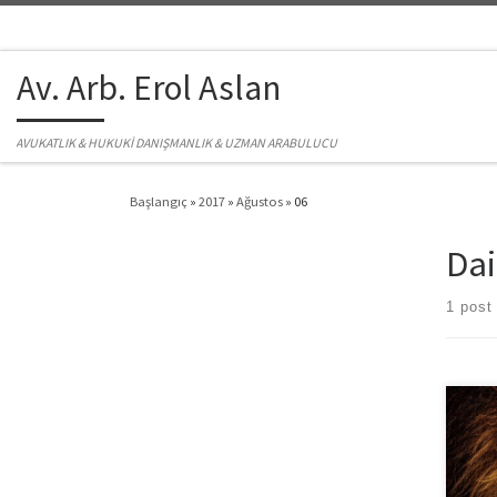
Skip to content
Av. Arb. Erol Aslan
AVUKATLIK & HUKUKİ DANIŞMANLIK & UZMAN ARABULUCU
Başlangıç
»
2017
»
Ağustos
»
06
Dai
1 post
Günüm
bakma
yönle
Değiş