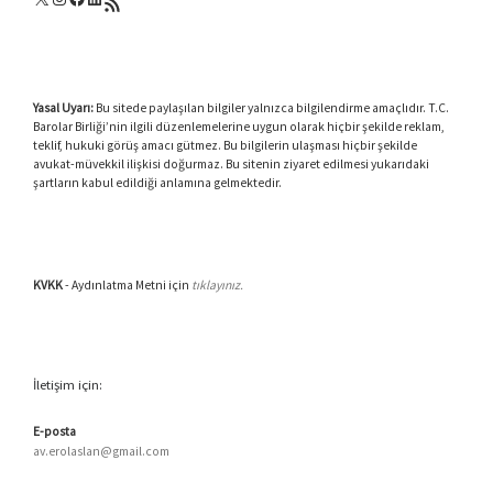
RSS akışı
Yasal Uyarı:
Bu sitede paylaşılan bilgiler yalnızca bilgilendirme amaçlıdır. T.C.
Barolar Birliği’nin ilgili düzenlemelerine uygun olarak hiçbir şekilde reklam,
teklif, hukuki görüş amacı gütmez. Bu bilgilerin ulaşması hiçbir şekilde
avukat-müvekkil ilişkisi doğurmaz. Bu sitenin ziyaret edilmesi yukarıdaki
şartların kabul edildiği anlamına gelmektedir.
KVKK
- Aydınlatma Metni için
tıklayınız.
İletişim için:
E-posta
av.erolaslan@gmail.com