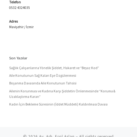
Telefon
0532 4324035
Adres
Mavişehir / İzmir
Son Yazılar
Sağlık Çalışanlarına Yönelik Şiddet, Hakaret ve “Beyaz Kod”
Aile Konutunun Sağ Kalan Eşe Özgülenmesi
Boşanma Davasında Aile Konutunun Tahsisi
Ailenin Korunması ve Kadına Karşı Şiddetin Önlenmesinde “Koruma &
Uzaklaştırma Kararı”
Kadın İçin Bekleme Süresinin (İddet Müddeti) Kaldırılması Davası
© 2026
Av. Arb. Erol Aslan
– All rights reserved