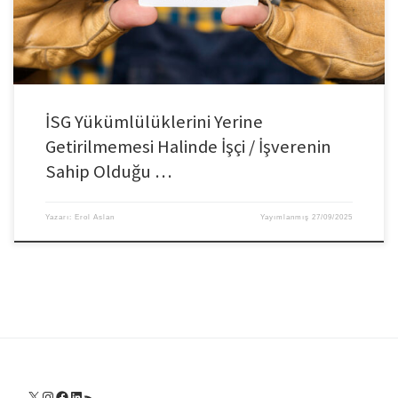
İSG Yükümlülüklerini Yerine
Getirilmemesi Halinde İşçi / İşverenin
Sahip Olduğu …
Yazarı:
Erol Aslan
Yayımlanmış
27/09/2025
X
Instagram
Facebook
LinkedIn