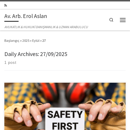
Skip to content
Av. Arb. Erol Aslan
Search
Men
AVUKATLIK & HUKUKİ DANIŞMANLIK & UZMAN ARABULUCU
Başlangıç
»
2025
»
Eylül
»
27
Daily Archives:
27/09/2025
1 post