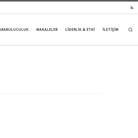
Se
ARABULUCULUK
MAKALELER
LIDERLIK & ETKI
İLETİŞİM