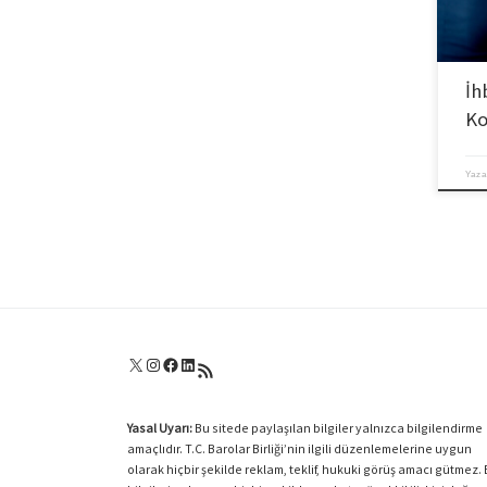
İh
Ko
Yaza
X
Instagram
Facebook
LinkedIn
RSS akışı
Yasal Uyarı:
Bu sitede paylaşılan bilgiler yalnızca bilgilendirme
amaçlıdır. T.C. Barolar Birliği’nin ilgili düzenlemelerine uygun
olarak hiçbir şekilde reklam, teklif, hukuki görüş amacı gütmez.