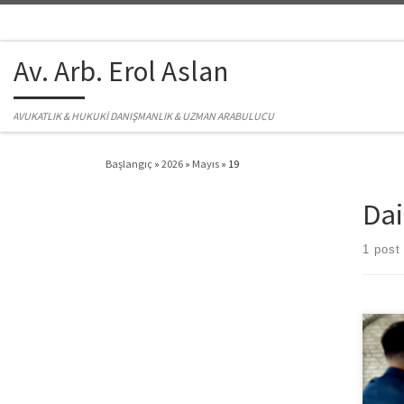
Skip to content
Av. Arb. Erol Aslan
AVUKATLIK & HUKUKİ DANIŞMANLIK & UZMAN ARABULUCU
Başlangıç
»
2026
»
Mayıs
»
19
Dai
1 post