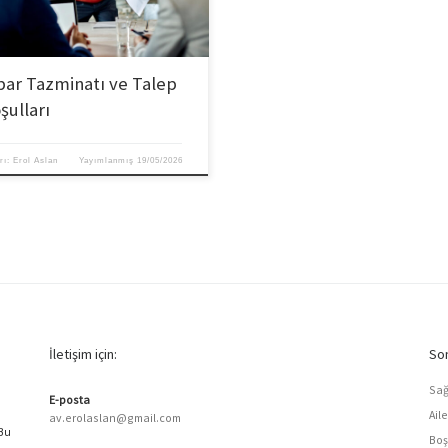
bar Tazminatı ve Talep
şulları
rı:
Erol Aslan
Yayımlanmış
19/05/2026
İletişim için:
Son
Sağ
E-posta
Ail
av.erolaslan@gmail.com
 Bu
Boş