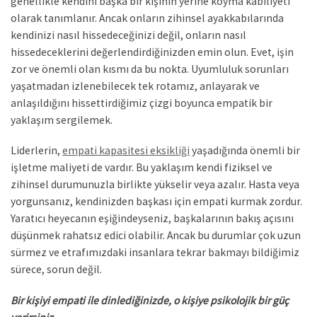
genellikle kendini başka bir kişinin yerine koyma kabiliyeti
olarak tanımlanır. Ancak onların zihinsel ayakkabılarında
kendinizi nasıl hissedeceğinizi değil, onların nasıl
hissedeceklerini değerlendirdiğinizden emin olun. Evet, işin
zor ve önemli olan kısmı da bu nokta. Uyumluluk sorunları
yaşatmadan izlenebilecek tek rotamız, anlayarak ve
anlaşıldığını hissettirdiğimiz çizgi boyunca empatik bir
yaklaşım sergilemek.
Liderlerin,
empati kapasitesi eksikliği
yaşadığında önemli bir
işletme maliyeti de vardır. Bu yaklaşım kendi fiziksel ve
zihinsel durumunuzla birlikte yükselir veya azalır. Hasta veya
yorgunsanız, kendinizden başkası için empati kurmak zordur.
Yaratıcı heyecanın eşiğindeyseniz, başkalarının bakış açısını
düşünmek rahatsız edici olabilir. Ancak bu durumlar çok uzun
sürmez ve etrafımızdaki insanlara tekrar bakmayı bildiğimiz
sürece, sorun değil.
Bir kişiyi empati ile dinlediğinizde, o kişiye psikolojik bir güç