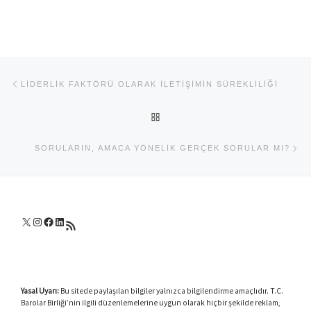
Yazı dolaşımı
Previous post
LIDERLIK FAKTÖRÜ OLARAK İLETIŞIMIN SÜREKLILIĞI
BACK TO POST LIST
Ne
SORULARIN, AMACA YÖNELIK GERÇEK SORULAR MI?
X
Instagram
Facebook
LinkedIn
RSS akışı
Yasal Uyarı:
Bu sitede paylaşılan bilgiler yalnızca bilgilendirme amaçlıdır. T.C.
Barolar Birliği’nin ilgili düzenlemelerine uygun olarak hiçbir şekilde reklam,