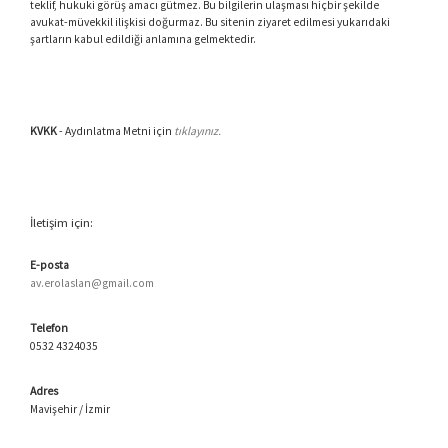
teklif, hukuki görüş amacı gütmez. Bu bilgilerin ulaşması hiçbir şekilde
avukat-müvekkil ilişkisi doğurmaz. Bu sitenin ziyaret edilmesi yukarıdaki
şartların kabul edildiği anlamına gelmektedir.
KVKK
- Aydınlatma Metni için
tıklayınız.
İletişim için:
E-posta
av.erolaslan@gmail.com
Telefon
0532 4324035
Adres
Mavişehir / İzmir