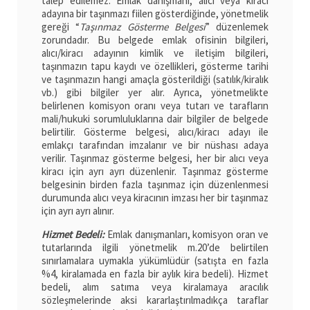
talep edilemez. Emlak danışmanı, alıcı veya kiracı
adayına bir taşınmazı fiilen gösterdiğinde, yönetmelik
gereği “
Taşınmaz Gösterme Belgesi
” düzenlemek
zorundadır. Bu belgede emlak ofisinin bilgileri,
alıcı/kiracı adayının kimlik ve iletişim bilgileri,
taşınmazın tapu kaydı ve özellikleri, gösterme tarihi
ve taşınmazın hangi amaçla gösterildiği (satılık/kiralık
vb.) gibi bilgiler yer alır. Ayrıca, yönetmelikte
belirlenen komisyon oranı veya tutarı ve tarafların
mali/hukuki sorumluluklarına dair bilgiler de belgede
belirtilir. Gösterme belgesi, alıcı/kiracı adayı ile
emlakçı tarafından imzalanır ve bir nüshası adaya
verilir. Taşınmaz gösterme belgesi, her bir alıcı veya
kiracı için ayrı ayrı düzenlenir. Taşınmaz gösterme
belgesinin birden fazla taşınmaz için düzenlenmesi
durumunda alıcı veya kiracının imzası her bir taşınmaz
için ayrı ayrı alınır.
Hizmet Bedeli:
Emlak danışmanları, komisyon oran ve
tutarlarında ilgili yönetmelik m.20’de belirtilen
sınırlamalara uymakla yükümlüdür (satışta en fazla
%4, kiralamada en fazla bir aylık kira bedeli). Hizmet
bedeli, alım satıma veya kiralamaya aracılık
sözleşmelerinde aksi kararlaştırılmadıkça taraflar