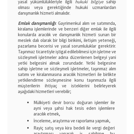
yasal yükümlülükleriyle ilgili
hukuki bilgiye
sahip
olması veya gerektiğinde hukuki uzmanlardan
danışmanlık hizmeti almalıdır.
Emlak danışmanlığı
: Gayrimenkul alım ve satımında,
kiralama işlemlerinde ve benzeri diğer emlak ile ilgili
konularda aracılık ve danışmanlık hizmeti sunan bir
meslek dalı olarak bir bilgi birikimi, iletişim yeteneği,
pazarlama becerisi ve yasal sorumluluklar gerektirir.
Taşınmaz ticaretiyle iştigal edilebilmesi için işletme ve
sözleşmeli işletmeler adına düzenlenen belgeyi yani
yetki belgesini almak zorundadır. Yetki belgesine
sahip işletme ve sözleşmeli işletmeler, taşınmaz alım
satımı ve kiralanmasına aracılık hizmetleri ile birlikte
yetkilendirme sözleşmesine konu taşınmazla ilgili
müşterilerin ihtiyaç ve isteklerini belirleyerek
aşağıdaki hizmetleri verebilir;
Mülkiyeti devir borcu doğuran işlemler ile
ayni veya şahsi hak tesis eden işlemlere
aracılık etmek,
İnceleme, araştırma ve raporlama yapmak,
Rayiç satış veya kira bedeli ile vergi değeri
araştırması yaparak iş sahibine bu