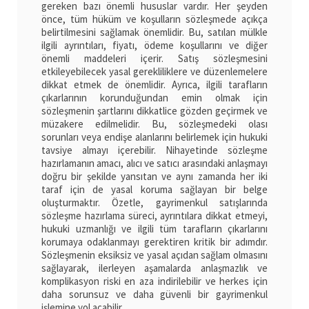
gereken bazı önemli hususlar vardır. Her şeyden
önce, tüm hüküm ve koşulların sözleşmede açıkça
belirtilmesini sağlamak önemlidir. Bu, satılan mülkle
ilgili ayrıntıları, fiyatı, ödeme koşullarını ve diğer
önemli maddeleri içerir. Satış sözleşmesini
etkileyebilecek yasal gerekliliklere ve düzenlemelere
dikkat etmek de önemlidir. Ayrıca, ilgili tarafların
çıkarlarının korunduğundan emin olmak için
sözleşmenin şartlarını dikkatlice gözden geçirmek ve
müzakere edilmelidir. Bu, sözleşmedeki olası
sorunları veya endişe alanlarını belirlemek için hukuki
tavsiye almayı içerebilir. Nihayetinde sözleşme
hazırlamanın amacı, alıcı ve satıcı arasındaki anlaşmayı
doğru bir şekilde yansıtan ve aynı zamanda her iki
taraf için de yasal koruma sağlayan bir belge
oluşturmaktır. Özetle, gayrimenkul satışlarında
sözleşme hazırlama süreci, ayrıntılara dikkat etmeyi,
hukuki uzmanlığı ve ilgili tüm tarafların çıkarlarını
korumaya odaklanmayı gerektiren kritik bir adımdır.
Sözleşmenin eksiksiz ve yasal açıdan sağlam olmasını
sağlayarak, ilerleyen aşamalarda anlaşmazlık ve
komplikasyon riski en aza indirilebilir ve herkes için
daha sorunsuz ve daha güvenli bir gayrimenkul
işlemine yol açabilir.