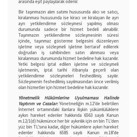
arasında eşit paylaşılarak ödenir.
Bir taşınmazın alım satımı hususunda alıcı ve satıcı,
kiralanması hususunda ise kiracı ve kiralayan ile ayrı
ayrı yetkilendirme sözleşmesi yapılmış olması
durumunda sadece bir hizmet bedeli alınabilir.
Taşınmazın yetkilendirme sözleşmesinin süresi
içinde, taşınmaz gösterme belgesini düzenleyen
işletme veya sözleşmeli işletme bertaraf edilerek
doğrudan iş sahibinden satın alınması veya
kiralanması durumunda hizmet bedeline hak kazanılır.
Yetki belgesi iptal edilen işletme ve sözleşmeli
işletmenin, iptal tarihi itibarıyla geçerli olan
yetkilendirme sözleşmeleri feshedilmiş sayılır.
Sözleşmenin feshedilmiş sayılmasından önce verilmiş
olan hizmetler için hizmet bedeline hak kazanılır.
Yönetmelik Hükümlerine Uyulmaması Halinde
Yaptırım ve Cezalar:
Yönetmeliğin m.12’de belirtilen
İnternet ortamındaki ilanlara ilişkin yükümlülüklere
aykırı hareket edenler hakkında 6563 sayılı Kanun
m.12/1(d) hükmünce her bir aykırılık için on bin TL’den
yüz bin TL’sına kadar, diğer hükümlere aykırı hareket
edenler hakkında 6585 sayılı Kanun m.18’de