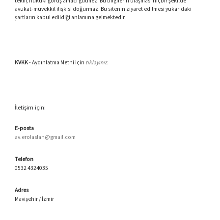
teklif, hukuki görüş amacı gütmez. Bu bilgilerin ulaşması hiçbir şekilde
avukat-müvekkil ilişkisi doğurmaz. Bu sitenin ziyaret edilmesi yukarıdaki
şartların kabul edildiği anlamına gelmektedir.
KVKK
- Aydınlatma Metni için
tıklayınız.
İletişim için:
E-posta
av.erolaslan@gmail.com
Telefon
0532 4324035
Adres
Mavişehir / İzmir