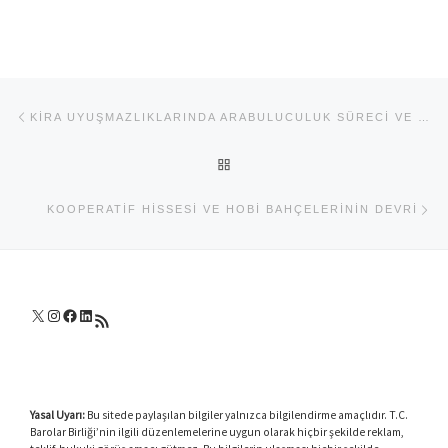
Yazı dolaşımı
Previous post
KIRA UYUŞMAZLIKLARINDA ARABULUCULUK SÜRECI VE SÜRELERE ETKISI
BACK TO POST LIST
Ne
KOOPERATIF HISSESI VE HOBI BAHÇELERININ DEVRI
X
Instagram
Facebook
LinkedIn
RSS akışı
Yasal Uyarı:
Bu sitede paylaşılan bilgiler yalnızca bilgilendirme amaçlıdır. T.C.
Barolar Birliği’nin ilgili düzenlemelerine uygun olarak hiçbir şekilde reklam,