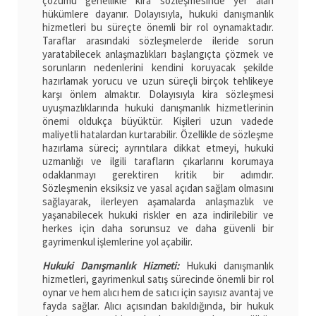
çözümü genellikle kira sözleşmesinde yer alan
hükümlere dayanır. Dolayısıyla, hukuki danışmanlık
hizmetleri bu süreçte önemli bir rol oynamaktadır.
Taraflar arasındaki sözleşmelerde ileride sorun
yaratabilecek anlaşmazlıkları başlangıçta çözmek ve
sorunların nedenlerini kendini koruyacak şekilde
hazırlamak yorucu ve uzun süreçli birçok tehlikeye
karşı önlem almaktır. Dolayısıyla kira sözleşmesi
uyuşmazlıklarında hukuki danışmanlık hizmetlerinin
önemi oldukça büyüktür. Kişileri uzun vadede
maliyetli hatalardan kurtarabilir. Özellikle de sözleşme
hazırlama süreci; ayrıntılara dikkat etmeyi, hukuki
uzmanlığı ve ilgili tarafların çıkarlarını korumaya
odaklanmayı gerektiren kritik bir adımdır.
Sözleşmenin eksiksiz ve yasal açıdan sağlam olmasını
sağlayarak, ilerleyen aşamalarda anlaşmazlık ve
yaşanabilecek hukuki riskler en aza indirilebilir ve
herkes için daha sorunsuz ve daha güvenli bir
gayrimenkul işlemlerine yol açabilir.
Hukuki Danışmanlık Hizmeti:
Hukuki danışmanlık
hizmetleri, gayrimenkul satış sürecinde önemli bir rol
oynar ve hem alıcı hem de satıcı için sayısız avantaj ve
fayda sağlar. Alıcı açısından bakıldığında, bir hukuk