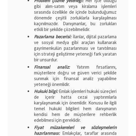
Problem çözme yeteneği:
Her işte olduğu
gibi alım-satım veya kiralama işlemleri
sırasında özellikle de içinde bulunduğumuz
dönemde çeşitli zorluklarla karşılaşılması
kaçınılmazdır. Danışmanlar, bu zorlukları
etkili bir şekilde çözebilmelidir.
Pazarlama becerisi:
İlanlar, dijital pazarlama
ve sosyal medya gibi araçları kullanarak
gayrimenkulün pazarlanması ve tanıtılması
için strateji geliştirme yeteneği fark yaratan
bir unsurdur.
Finansal analiz:
Yatırım fırsatlarını,
müşterilere doğru ve güven verici şekilde
sunmak için finansal analiz yapabilme
yeteneği önemlidir.
Hukuki bilgi:
Emlak işlemleri hukuki süreçleri
de içerir hatta cezai yaptırımlarla
karşılaşmamak için önemlidir. Konusu ile ilgili
temel hukuki bilgileri hem danışmanın
kendisi hem de müşterilere rehberlik
edebilmesi için gereklidir.
Fiyat müzakereleri ve sözleşmelerin
hazırlanması:
Emlakçılar, taraflar arasında