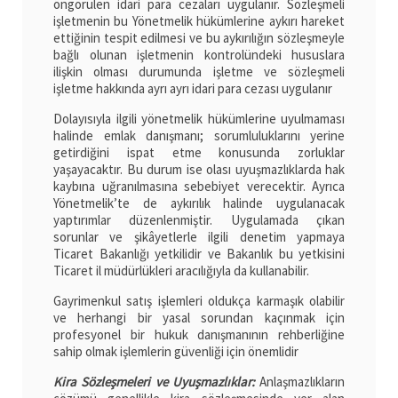
öngörülen idari para cezaları uygulanır. Sözleşmeli
işletmenin bu Yönetmelik hükümlerine aykırı hareket
ettiğinin tespit edilmesi ve bu aykırılığın sözleşmeyle
bağlı olunan işletmenin kontrolündeki hususlara
ilişkin olması durumunda işletme ve sözleşmeli
işletme hakkında ayrı ayrı idari para cezası uygulanır
Dolayısıyla ilgili yönetmelik hükümlerine uyulmaması
halinde emlak danışmanı; sorumluluklarını yerine
getirdiğini ispat etme konusunda zorluklar
yaşayacaktır. Bu durum ise olası uyuşmazlıklarda hak
kaybına uğranılmasına sebebiyet verecektir. Ayrıca
Yönetmelik’te de aykırılık halinde uygulanacak
yaptırımlar düzenlenmiştir. Uygulamada çıkan
sorunlar ve şikâyetlerle ilgili denetim yapmaya
Ticaret Bakanlığı yetkilidir ve Bakanlık bu yetkisini
Ticaret il müdürlükleri aracılığıyla da kullanabilir.
Gayrimenkul satış işlemleri oldukça karmaşık olabilir
ve herhangi bir yasal sorundan kaçınmak için
profesyonel bir hukuk danışmanının rehberliğine
sahip olmak işlemlerin güvenliği için önemlidir
Kira Sözleşmeleri ve Uyuşmazlıklar:
Anlaşmazlıkların