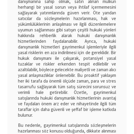
danışmanına sahip olmak, satın alınan mülkün
herhangi bir yasal sorun veya ihtilaf içermemesini
sağlayarak yatırımlarında güven verir. Öte yandan
satıcılar da sözleşmelerin hazırlanması, hak ve
yükümlülüklerinin anlaşılması ve ilgili düzenlemelere
uyumun sağlanması gibi satışın çeşitli hukuki yönleri
hakkında rehberlik alarak hukuki danışmanlık
hizmetlerinden faydalanabilir. Ayrıca, hukuki
danışmanlık hizmetleri gayrimenkul işlemleriyle ilgili
yasal risklerin en aza indirilmesi için de gereklidir. Bir
hukuk danışmanı ile çalışarak, potansiyel yasal
tuzaklar ve riskler erkenden tespit edilebilir ve
azaltılabilir, böylece gelecekte maliyetli ve zaman alıcı
yasal anlaşmazlıklar önlenebilir. Bu proaktif yaklaşım
her iki tarafa da önemli ölçüde zaman, para ve stres
tasarrufu sağlayarak tüm satış sürecini sorunsuz ve
verimli hale getirebilir. Özetle, gayrimenkul
satışlarında hukuki danışmanlık hizmetlerinin avantaj
ve faydaları önem arz eder ve nihayetinde ilgili tüm
taraflar için daha güvenli ve şeffaf bir işleme katkıda
bulunur.
Bu nedenle, gayrimenkul satışlarında sözleşmelerin
hazırlanması söz konusu olduğunda, dikkate alınması