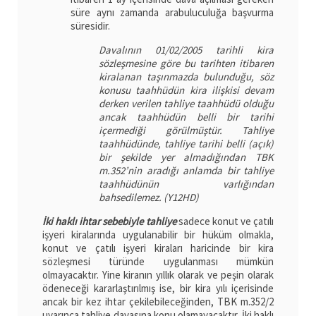
süre aynı zamanda arabuluculuğa başvurma
süresidir.
Davalının 01/02/2005 tarihli kira
sözleşmesine göre bu tarihten itibaren
kiralanan taşınmazda bulunduğu, söz
konusu taahhüdün kira ilişkisi devam
derken verilen tahliye taahhüdü olduğu
ancak taahhüdün belli bir tarihi
içermediği görülmüştür. Tahliye
taahhüdünde, tahliye tarihi belli (açık)
bir şekilde yer almadığından TBK
m.352’nin aradığı anlamda bir tahliye
taahhüdünün varlığından
bahsedilemez. (Y12HD)
İki haklı ihtar sebebiyle tahliye
sadece konut ve çatılı
işyeri kiralarında uygulanabilir bir hüküm olmakla,
konut ve çatılı işyeri kiraları haricinde bir kira
sözleşmesi türünde uygulanması mümkün
olmayacaktır. Yine kiranın yıllık olarak ve peşin olarak
ödeneceği kararlaştırılmış ise, bir kira yılı içerisinde
ancak bir kez ihtar çekilebileceğinden, TBK m.352/2
uyarınca tahliye davasına konu olamayacaktır. İki haklı