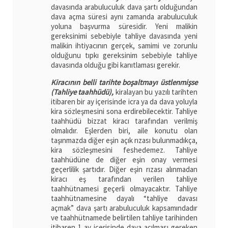
davasında arabuluculuk dava şartı olduğundan
dava açma süresi aynı zamanda arabuluculuk
yoluna başvurma süresidir. Yeni malikin
gereksinimi sebebiyle tahliye davasında yeni
malikin ihtiyacının gerçek, samimi ve zorunlu
olduğunu tıpkı gereksinim sebebiyle tahliye
davasında olduğu gibi kanıtlaması gerekir.
Kiracının belli tarihte boşaltmayı üstlenmişse
(Tahliye taahhüdü),
kiralayan bu yazılı tarihten
itibaren bir ay içerisinde icra ya da dava yoluyla
kira sözleşmesini sona erdirebilecektir. Tahliye
taahhüdü bizzat kiracı tarafından verilmiş
olmalıdır. Eşlerden biri, aile konutu olan
taşınmazda diğer eşin açık rızası bulunmadıkça,
kira sözleşmesini feshedemez. Tahliye
taahhüdüne de diğer eşin onay vermesi
geçerlilik şartıdır. Diğer eşin rızası alınmadan
kiracı eş tarafından verilen tahliye
taahhütnamesi geçerli olmayacaktır. Tahliye
taahhütnamesine dayalı “tahliye davası
açmak” dava şartı arabuluculuk kapsamındadır
ve taahhütnamede belirtilen tahliye tarihinden
itibaren 1 ay içerisinde dava açılması gereken