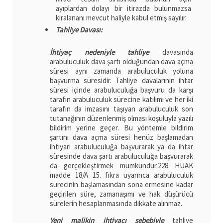
ayıplardan dolayı bir itirazda bulunmazsa
kiralananı mevcut haliyle kabul etmiş sayılır.
Tahliye Davası:
İhtiyaç nedeniyle tahliye
davasında
arabuluculuk dava şartı olduğundan dava açma
süresi aynı zamanda arabuluculuk yoluna
başvurma süresidir. Tahliye davalarının ihtar
süresi içinde arabuluculuğa başvuru da karşı
tarafın arabuluculuk sürecine katılımı ve her iki
tarafın da imzasını taşıyan arabuluculuk son
tutanağının düzenlenmiş olması koşuluyla yazılı
bildirim yerine geçer. Bu yöntemle bildirim
şartını dava açma süresi henüz başlamadan
ihtiyari arabuluculuğa başvurarak ya da ihtar
süresinde dava şartı arabuluculuğa başvurarak
da gerçekleştirmek mümkündür.228 HUAK
madde 18/A 15. fıkra uyarınca arabuluculuk
sürecinin başlamasından sona ermesine kadar
geçirilen süre, zamanaşımı ve hak düşürücü
sürelerin hesaplanmasında dikkate alınmaz.
Yeni malikin ihtiyacı sebebiyle
tahliye