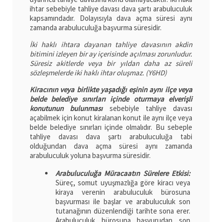
ihtar sebebiyle tahliye davası dava şartı arabuluculuk
kapsamındadır. Dolayısıyla dava açma süresi aynı
zamanda arabuluculuğa başvurma süresidir.
İki haklı ihtara dayanan tahliye davasının akdin
bitimini izleyen bir ay içerisinde açılması zorunludur.
Süresiz akitlerde veya bir yıldan daha az süreli
sözleşmelerde iki haklı ihtar oluşmaz. (Y6HD)
Kiracının veya birlikte yaşadığı eşinin aynı ilçe veya
belde belediye sınırları içinde oturmaya elverişli
konutunun bulunması
sebebiyle tahliye davası
açabilmek için konut kiralanan konut ile aynı ilçe veya
belde belediye sınırları içinde olmalıdır. Bu sebeple
tahliye davası dava şartı arabuluculuğa tabi
olduğundan dava açma süresi aynı zamanda
arabuluculuk yoluna başvurma süresidir.
Arabuluculuğa Müracaatın Sürelere Etkisi:
Süreç, somut uyuşmazlığa göre kiracı veya
kiraya verenin arabuluculuk bürosuna
başvurması ile başlar ve arabuluculuk son
tutanağının düzenlendiği tarihte sona erer.
Arabuluculuk bürosuna başvurudan son