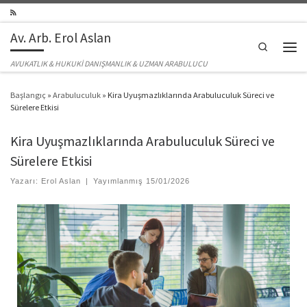
Skip to content
Av. Arb. Erol Aslan
Search
Men
AVUKATLIK & HUKUKİ DANIŞMANLIK & UZMAN ARABULUCU
Başlangıç
»
Arabuluculuk
»
Kira Uyuşmazlıklarında Arabuluculuk Süreci ve
Sürelere Etkisi
Kira Uyuşmazlıklarında Arabuluculuk Süreci ve
Sürelere Etkisi
Yazarı:
Erol Aslan
|
Yayımlanmış
15/01/2026