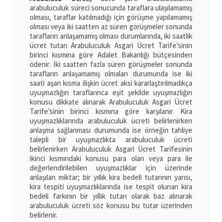
arabuluculuk süreci sonucunda taraflara ulaşılamamış
olması, taraflar katılmadığı için görüşme yapılamamış
olması veya iki saatten az süren görüşmeler sonunda
tarafların anlaşamamış olması durumlarında, iki saatlik
ücret tutarı Arabuluculuk Asgari Ücret Tarife’sinin
birinci kısmına göre Adalet Bakanlığı bütçesinden
ödenir. İki saatten fazla süren görüşmeler sonunda
tarafların anlaşamamış olmaları durumunda ise iki
saati aşan kısma ilişkin ücret aksi kararlaştırılmadıkça
uyuşmazlığın taraflarınca eşit şekilde uyuşmazlığın
konusu dikkate alınarak Arabuluculuk Asgari Ücret
Tarife’sinin birinci kısmına göre karşılanır. Kira
uyuşmazlıklarında arabuluculuk ücreti belirlenirken
anlaşma sağlanması durumunda ise örneğin tahliye
talepli bir uyuşmazlıkta arabuluculuk ücreti
belirlenirken Arabuluculuk Asgari Ücret Tarifesinin
ikinci kısmındaki konusu para olan veya para ile
değerlendirilebilen uyuşmazlıklar için üzerinde
anlaşılan miktar; bir yıllık kira bedeli tutarının yarısı,
kira tespiti uyuşmazlıklarında ise tespit olunan kira
bedeli farkının bir yıllık tutarı olarak baz alınarak
arabuluculuk ücreti söz konusu bu tutar üzerinden
belirlenir.