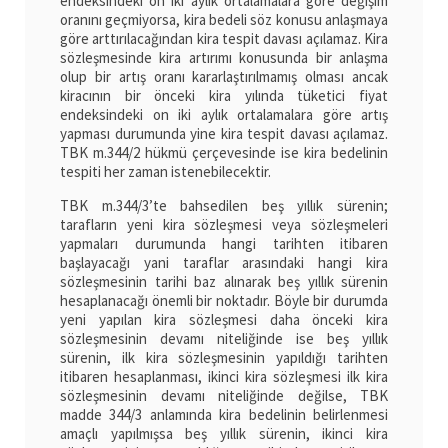
endeksindeki on iki aylık ortalamalara göre değişim
oranını geçmiyorsa, kira bedeli söz konusu anlaşmaya
göre arttırılacağından kira tespit davası açılamaz. Kira
sözleşmesinde kira artırımı konusunda bir anlaşma
olup bir artış oranı kararlaştırılmamış olması ancak
kiracının bir önceki kira yılında tüketici fiyat
endeksindeki on iki aylık ortalamalara göre artış
yapması durumunda yine kira tespit davası açılamaz.
TBK m.344/2 hükmü çerçevesinde ise kira bedelinin
tespiti her zaman istenebilecektir.
TBK m.344/3’te bahsedilen beş yıllık sürenin;
tarafların yeni kira sözleşmesi veya sözleşmeleri
yapmaları durumunda hangi tarihten itibaren
başlayacağı yani taraflar arasındaki hangi kira
sözleşmesinin tarihi baz alınarak beş yıllık sürenin
hesaplanacağı önemli bir noktadır. Böyle bir durumda
yeni yapılan kira sözleşmesi daha önceki kira
sözleşmesinin devamı niteliğinde ise beş yıllık
sürenin, ilk kira sözleşmesinin yapıldığı tarihten
itibaren hesaplanması, ikinci kira sözleşmesi ilk kira
sözleşmesinin devamı niteliğinde değilse, TBK
madde 344/3 anlamında kira bedelinin belirlenmesi
amaçlı yapılmışsa beş yıllık sürenin, ikinci kira