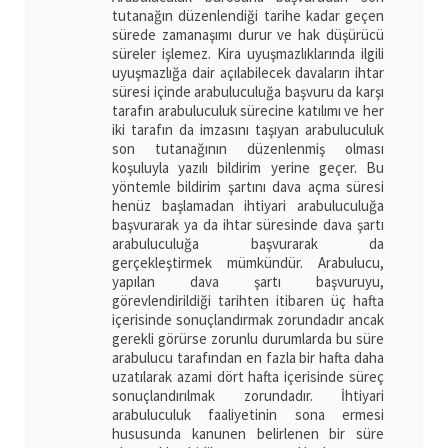
tutanağın düzenlendiği tarihe kadar geçen
sürede zamanaşımı durur ve hak düşürücü
süreler işlemez. Kira uyuşmazlıklarında ilgili
uyuşmazlığa dair açılabilecek davaların ihtar
süresi içinde arabuluculuğa başvuru da karşı
tarafın arabuluculuk sürecine katılımı ve her
iki tarafın da imzasını taşıyan arabuluculuk
son tutanağının düzenlenmiş olması
koşuluyla yazılı bildirim yerine geçer. Bu
yöntemle bildirim şartını dava açma süresi
henüz başlamadan ihtiyari arabuluculuğa
başvurarak ya da ihtar süresinde dava şartı
arabuluculuğa başvurarak da
gerçekleştirmek mümkündür. Arabulucu,
yapılan dava şartı başvuruyu,
görevlendirildiği tarihten itibaren üç hafta
içerisinde sonuçlandırmak zorundadır ancak
gerekli görürse zorunlu durumlarda bu süre
arabulucu tarafından en fazla bir hafta daha
uzatılarak azami dört hafta içerisinde süreç
sonuçlandırılmak zorundadır. İhtiyari
arabuluculuk faaliyetinin sona ermesi
hususunda kanunen belirlenen bir süre