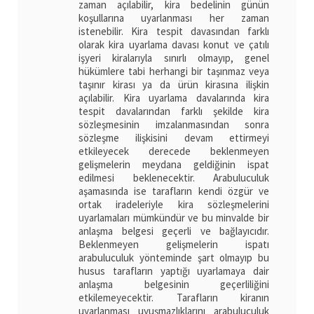
zaman açılabilir, kira bedelinin günün
koşullarına uyarlanması her zaman
istenebilir. Kira tespit davasından farklı
olarak kira uyarlama davası konut ve çatılı
işyeri kiralarıyla sınırlı olmayıp, genel
hükümlere tabi herhangi bir taşınmaz veya
taşınır kirası ya da ürün kirasına ilişkin
açılabilir. Kira uyarlama davalarında kira
tespit davalarından farklı şekilde kira
sözleşmesinin imzalanmasından sonra
sözleşme ilişkisini devam ettirmeyi
etkileyecek derecede beklenmeyen
gelişmelerin meydana geldiğinin ispat
edilmesi beklenecektir. Arabuluculuk
aşamasında ise tarafların kendi özgür ve
ortak iradeleriyle kira sözleşmelerini
uyarlamaları mümkündür ve bu minvalde bir
anlaşma belgesi geçerli ve bağlayıcıdır.
Beklenmeyen gelişmelerin ispatı
arabuluculuk yönteminde şart olmayıp bu
husus tarafların yaptığı uyarlamaya dair
anlaşma belgesinin geçerliliğini
etkilemeyecektir. Tarafların kiranın
uyarlanması uyuşmazlıklarını arabuluculuk