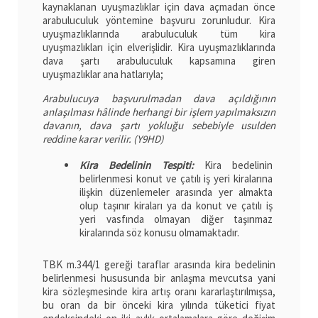
kaynaklanan uyuşmazlıklar için dava açmadan önce
arabuluculuk yöntemine başvuru zorunludur. Kira
uyuşmazlıklarında arabuluculuk tüm kira
uyuşmazlıkları için elverişlidir. Kira uyuşmazlıklarında
dava şartı arabuluculuk kapsamına giren
uyuşmazlıklar ana hatlarıyla;
Arabulucuya başvurulmadan dava açıldığının
anlaşılması hâlinde herhangi bir işlem yapılmaksızın
davanın, dava şartı yokluğu sebebiyle usulden
reddine karar verilir. (Y9HD)
Kira Bedelinin Tespiti:
Kira bedelinin
belirlenmesi konut ve çatılı iş yeri kiralarına
ilişkin düzenlemeler arasında yer almakta
olup taşınır kiraları ya da konut ve çatılı iş
yeri vasfında olmayan diğer taşınmaz
kiralarında söz konusu olmamaktadır.
TBK m.344/1 gereği taraflar arasında kira bedelinin
belirlenmesi hususunda bir anlaşma mevcutsa yani
kira sözleşmesinde kira artış oranı kararlaştırılmışsa,
bu oran da bir önceki kira yılında tüketici fiyat