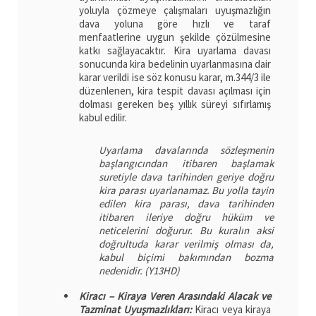
yoluyla çözmeye çalışmaları uyuşmazlığın
dava yoluna göre hızlı ve taraf
menfaatlerine uygun şekilde çözülmesine
katkı sağlayacaktır. Kira uyarlama davası
sonucunda kira bedelinin uyarlanmasına dair
karar verildi ise söz konusu karar, m.344/3 ile
düzenlenen, kira tespit davası açılması için
dolması gereken beş yıllık süreyi sıfırlamış
kabul edilir.
Uyarlama davalarında sözleşmenin
başlangıcından itibaren başlamak
suretiyle dava tarihinden geriye doğru
kira parası uyarlanamaz. Bu yolla tayin
edilen kira parası, dava tarihinden
itibaren ileriye doğru hüküm ve
neticelerini doğurur. Bu kuralın aksi
doğrultuda karar verilmiş olması da,
kabul biçimi bakımından bozma
nedenidir. (Y13HD)
Kiracı – Kiraya Veren Arasındaki Alacak ve
Tazminat Uyuşmazlıkları:
Kiracı veya kiraya