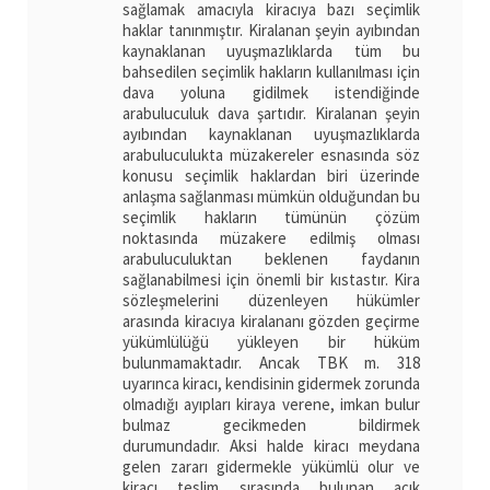
sağlamak amacıyla kiracıya bazı seçimlik
haklar tanınmıştır. Kiralanan şeyin ayıbından
kaynaklanan uyuşmazlıklarda tüm bu
bahsedilen seçimlik hakların kullanılması için
dava yoluna gidilmek istendiğinde
arabuluculuk dava şartıdır. Kiralanan şeyin
ayıbından kaynaklanan uyuşmazlıklarda
arabuluculukta müzakereler esnasında söz
konusu seçimlik haklardan biri üzerinde
anlaşma sağlanması mümkün olduğundan bu
seçimlik hakların tümünün çözüm
noktasında müzakere edilmiş olması
arabuluculuktan beklenen faydanın
sağlanabilmesi için önemli bir kıstastır. Kira
sözleşmelerini düzenleyen hükümler
arasında kiracıya kiralananı gözden geçirme
yükümlülüğü yükleyen bir hüküm
bulunmamaktadır. Ancak TBK m. 318
uyarınca kiracı, kendisinin gidermek zorunda
olmadığı ayıpları kiraya verene, imkan bulur
bulmaz gecikmeden bildirmek
durumundadır. Aksi halde kiracı meydana
gelen zararı gidermekle yükümlü olur ve
kiracı teslim sırasında bulunan açık