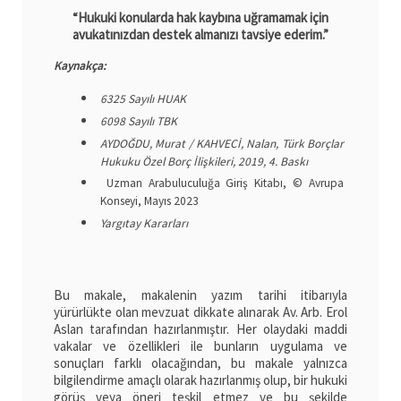
“Hukuki konularda hak kaybına uğramamak için
avukatınızdan destek almanızı tavsiye ederim.”
Kaynakça:
6325 Sayılı HUAK
6098 Sayılı TBK
AYDOĞDU, Murat / KAHVECİ, Nalan, Türk Borçlar
Hukuku Özel Borç İlişkileri, 2019, 4. Baskı
Uzman Arabuluculuğa Giriş Kitabı, © Avrupa
Konseyi, Mayıs 2023
Yargıtay Kararları
Bu makale, makalenin yazım tarihi itibarıyla
yürürlükte olan mevzuat dikkate alınarak Av. Arb. Erol
Aslan tarafından hazırlanmıştır. Her olaydaki maddi
vakalar ve özellikleri ile bunların uygulama ve
sonuçları farklı olacağından, bu makale yalnızca
bilgilendirme amaçlı olarak hazırlanmış olup, bir hukuki
görüş veya öneri teşkil etmez ve bu şekilde