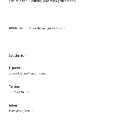
şartların kabul edildiği anlamına gelmektedir.
KVKK
- Aydınlatma Metni için
tıklayınız.
İletişim için:
E-posta
av.erolaslan@gmail.com
Telefon
0532 4324035
Adres
Mavişehir / İzmir