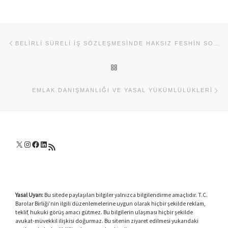
Yazı dolaşımı
Previous post
BELIRLI SÜRELI İŞ SÖZLEŞMESINDE HAKSIZ FESHIN SONUÇLARI VE CEZAI ŞART
BACK TO POST LIST
Ne
EMLAK DANIŞMANLIĞI VE YASAL YÜKÜMLÜLÜKLERI
X
Instagram
Facebook
LinkedIn
RSS akışı
Yasal Uyarı:
Bu sitede paylaşılan bilgiler yalnızca bilgilendirme amaçlıdır. T.C.
Barolar Birliği’nin ilgili düzenlemelerine uygun olarak hiçbir şekilde reklam,
teklif, hukuki görüş amacı gütmez. Bu bilgilerin ulaşması hiçbir şekilde
avukat-müvekkil ilişkisi doğurmaz. Bu sitenin ziyaret edilmesi yukarıdaki