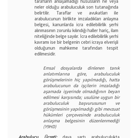
tarafların anlaşamadığı hususların ne veya
neler olduğu arabuluculuk son tutanağında
belirtilir. Taraflar ve avukatları ile
arabulucunun birlikte imzaladıkları anlaşma
belgesi, kanunlarda icra edilebilirlik şerhi
alınmasının zorunlu kılındığı haller hariç, ilam
niteliğinde belge sayılır. İcra edilebilirlik şerhi
kavramı ise bir belgenin cebri icraya elverişli
olduğunun mahkeme tarafından tespit
edilmesidir.
Emsal dosyalarda dinlenen tanık
anlatımlarına göre, arabuluculuk
görüşmelerinin hiç yapılmadığı, hatta
arabulucunun da işçilerin imzaladığı
aşamada işyerinde olmadığının beyan
edilmesi karşısında; usulüne uygun bir
arabuluculuk başvurusunun ve
görüşmesinin yapılmadığı gibi mevzuat
hükümleri çerçevesinde arabuluculuk
anlaşma belgesinin düzenlenmediği
(Y9HD)
Arabulucu Ücreti;
dava şartı arabuluculukta