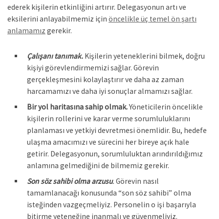
ederek kişilerin etkinliğini artırır. Delegasyonun artı ve
eksilerini anlayabilmemiz için
öncelikle üç temel ön şartı
anlamamız
gerekir.
Çalışanı tanımak.
Kişilerin yeteneklerini bilmek, doğru
kişiyi görevlendirmemizi sağlar. Görevin
gerçekleşmesini kolaylaştırır ve daha az zaman
harcamamızı ve daha iyi sonuçlar almamızı sağlar.
Bir yol haritasına sahip olmak.
Yöneticilerin öncelikle
kişilerin rollerini ve karar verme sorumluluklarını
planlaması ve yetkiyi devretmesi önemlidir. Bu, hedefe
ulaşma amacımızı ve sürecini her bireye açık hale
getirir. Delegasyonun, sorumluluktan arındırıldığımız
anlamına gelmediğini de bilmemiz gerekir.
Son söz sahibi olma arzusu
.
Görevin nasıl
tamamlanacağı konusunda “son söz sahibi” olma
isteğinden vazgeçmeliyiz. Personelin o işi başarıyla
bitirme yeteneğine inanmalı ve güvenmeliyiz.