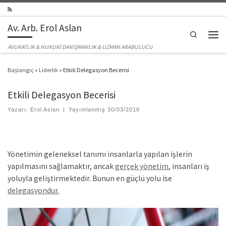
Skip to content
Av. Arb. Erol Aslan
Search
Men
AVUKATLIK & HUKUKİ DANIŞMANLIK & UZMAN ARABULUCU
Başlangıç
»
Liderlik
»
Etkili Delegasyon Becerisi
Etkili Delegasyon Becerisi
Yazarı:
Erol Aslan
|
Yayımlanmış
30/03/2018
Yönetimin geleneksel tanımı insanlarla yapılan işlerin
yapılmasını sağlamaktır, ancak
gerçek yönetim
, insanları iş
yoluyla geliştirmektedir. Bunun en güçlü yolu ise
delegasyondur.