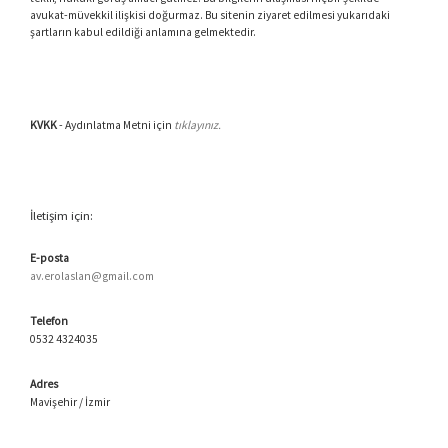
avukat-müvekkil ilişkisi doğurmaz. Bu sitenin ziyaret edilmesi yukarıdaki
şartların kabul edildiği anlamına gelmektedir.
KVKK
- Aydınlatma Metni için
tıklayınız.
İletişim için:
E-posta
av.erolaslan@gmail.com
Telefon
0532 4324035
Adres
Mavişehir / İzmir