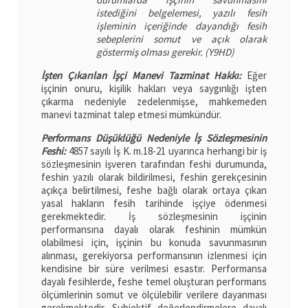
istediğini belgelemesi, yazılı fesih
işleminin içeriğinde dayandığı fesih
sebeplerini somut ve açık olarak
göstermiş olması gerekir. (Y9HD)
İşten Çıkarılan İşçi Manevi Tazminat Hakkı:
Eğer
işçinin onuru, kişilik hakları veya saygınlığı işten
çıkarma nedeniyle zedelenmişse, mahkemeden
manevi tazminat talep etmesi mümkündür.
Performans Düşüklüğü Nedeniyle İş Sözleşmesinin
Feshi:
4857 sayılı İş K. m.18-21 uyarınca herhangi bir iş
sözleşmesinin işveren tarafından feshi durumunda,
feshin yazılı olarak bildirilmesi, feshin gerekçesinin
açıkça belirtilmesi, feshe bağlı olarak ortaya çıkan
yasal hakların fesih tarihinde işçiye ödenmesi
gerekmektedir. İş sözleşmesinin işçinin
performansına dayalı olarak feshinin mümkün
olabilmesi için, işçinin bu konuda savunmasının
alınması, gerekiyorsa performansının izlenmesi için
kendisine bir süre verilmesi esastır. Performansa
dayalı fesihlerde, feshe temel oluşturan performans
ölçümlerinin somut ve ölçülebilir verilere dayanması
gerekmektedir. Subjektif değerlendirmelere dayalı