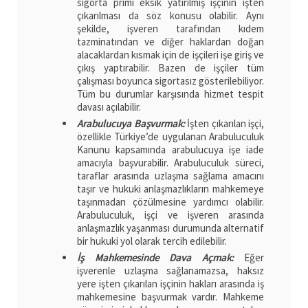
sigorta primi eksik yatırılmış işçinin işten
çıkarılması da söz konusu olabilir. Aynı
şekilde, işveren tarafından kıdem
tazminatından ve diğer haklardan doğan
alacaklardan kısmak için de işçileri işe giriş ve
çıkış yaptırabilir. Bazen de işçiler tüm
çalışması boyunca sigortasız gösterilebiliyor.
Tüm bu durumlar karşısında hizmet tespit
davası açılabilir.
Arabulucuya Başvurmak:
İşten çıkarılan işçi,
özellikle Türkiye’de uygulanan Arabuluculuk
Kanunu kapsamında arabulucuya işe iade
amacıyla başvurabilir. Arabuluculuk süreci,
taraflar arasında uzlaşma sağlama amacını
taşır ve hukuki anlaşmazlıkların mahkemeye
taşınmadan çözülmesine yardımcı olabilir.
Arabuluculuk, işçi ve işveren arasında
anlaşmazlık yaşanması durumunda alternatif
bir hukuki yol olarak tercih edilebilir.
İş Mahkemesinde Dava Açmak:
Eğer
işverenle uzlaşma sağlanamazsa, haksız
yere işten çıkarılan işçinin hakları arasında iş
mahkemesine başvurmak vardır. Mahkeme