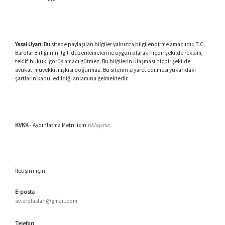
Yasal Uyarı:
Bu sitede paylaşılan bilgiler yalnızca bilgilendirme amaçlıdır. T.C.
Barolar Birliği’nin ilgili düzenlemelerine uygun olarak hiçbir şekilde reklam,
teklif, hukuki görüş amacı gütmez. Bu bilgilerin ulaşması hiçbir şekilde
avukat-müvekkil ilişkisi doğurmaz. Bu sitenin ziyaret edilmesi yukarıdaki
şartların kabul edildiği anlamına gelmektedir.
KVKK
- Aydınlatma Metni için
tıklayınız.
İletişim için:
E-posta
av.erolaslan@gmail.com
Telefon