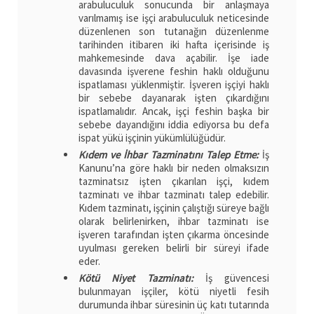
arabuluculuk sonucunda bir anlaşmaya
varılmamış ise işçi arabuluculuk neticesinde
düzenlenen son tutanağın düzenlenme
tarihinden itibaren iki hafta içerisinde iş
mahkemesinde dava açabilir. İşe iade
davasında işverene feshin haklı olduğunu
ispatlaması yüklenmiştir. İşveren işçiyi haklı
bir sebebe dayanarak işten çıkardığını
ispatlamalıdır. Ancak, işçi feshin başka bir
sebebe dayandığını iddia ediyorsa bu defa
ispat yükü işçinin yükümlülüğüdür.
Kıdem ve İhbar Tazminatını Talep Etme:
İş
Kanunu’na göre haklı bir neden olmaksızın
tazminatsız işten çıkarılan işçi, kıdem
tazminatı ve ihbar tazminatı talep edebilir.
Kıdem tazminatı, işçinin çalıştığı süreye bağlı
olarak belirlenirken, ihbar tazminatı ise
işveren tarafından işten çıkarma öncesinde
uyulması gereken belirli bir süreyi ifade
eder.
Kötü Niyet Tazminatı:
İş güvencesi
bulunmayan işçiler, kötü niyetli fesih
durumunda ihbar süresinin üç katı tutarında