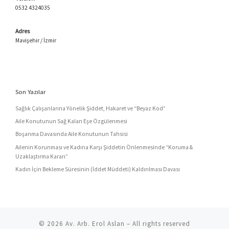
0532 4324035
Adres
Mavişehir / İzmir
Son Yazılar
Sağlık Çalışanlarına Yönelik Şiddet, Hakaret ve “Beyaz Kod”
Aile Konutunun Sağ Kalan Eşe Özgülenmesi
Boşanma Davasında Aile Konutunun Tahsisi
Ailenin Korunması ve Kadına Karşı Şiddetin Önlenmesinde “Koruma &
Uzaklaştırma Kararı”
Kadın İçin Bekleme Süresinin (İddet Müddeti) Kaldırılması Davası
© 2026
Av. Arb. Erol Aslan
– All rights reserved