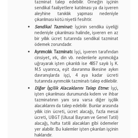
tazminat talep edebilir. Örneğin işçinin
sendikal faaliyetlere katılması ya da işveren
aleyhine tanıklık yapması nedeniyle
çıkarılması kötü niyetli fesihtir.
Sendikal Tazminat:
İşçinin sendika üyeliği
nedeniyle çıkarılması halinde, işveren en az
bir yıllık ücret tutarında sendikal tazminat
ödemek zorundadır.
Ayrımcılık Tazminatı:
İşçi, işveren tarafından
cinsiyet, ırk, din vb. nedenlerle ayrımcılığa
uğrayarak işten çıkarıldı ise 4857 sayılı İş K.
M.5 uyarınca, eşit davranma ilkesine aykırı
davranışlarda işçi, 4 aya kadar ücreti
tutarında ayrımcılık tazminatı talep edilebilir.
Diğer İşçilik Alacaklarını Talep Etme:
İşçi,
işten çıkarılması durumunda kıdem ve ihbar
tazminatının yanı sıra varsa diğer işçilik
alacaklarını da talep edebilir. Bunlar arasında
yıllık izin ücreti, ücret alacağı, fazla mesai
ücreti, UBGT (Ulusal Bayram ve Genel Tatil)
alacağı, hafta tatili alacakları gibi ödemeler
yer alabilir. Bu kalemler işten çıkarılan işçinin
haklarıdır.