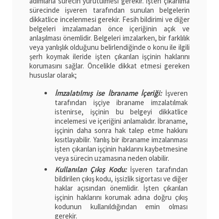
adımlarla sürecin yürütülmesi gerekir. İşten çıkarılma
sürecinde işveren tarafından sunulan belgelerin
dikkatlice incelenmesi gerekir. Fesih bildirimi ve diğer
belgeleri imzalamadan önce içeriğinin açık ve
anlaşılması önemlidir. Belgeleri imzalarken, bir farklılık
veya yanlışlık olduğunu belirlendiğinde o konu ile ilgili
şerh koymak ileride işten çıkarılan işçinin haklarını
korumasını sağlar. Öncelikle dikkat etmesi gereken
hususlar olarak;
İmzalatılmış ise İbraname İçeriği:
İşveren
tarafından işçiye ibraname imzalatılmak
istenirse, işçinin bu belgeyi dikkatlice
incelemesi ve içeriğini anlamalıdır. İbraname,
işçinin daha sonra hak talep etme hakkını
kısıtlayabilir. Yanlış bir ibraname imzalanması
işten çıkarılan işçinin haklarını kaybetmesine
veya sürecin uzamasına neden olabilir.
Kullanılan Çıkış Kodu:
İşveren tarafından
bildirilen çıkış kodu, işsizlik sigortası ve diğer
haklar açısından önemlidir. İşten çıkarılan
işçinin haklarını korumak adına doğru çıkış
kodunun kullanıldığından emin olması
gerekir.