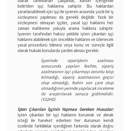
olarak tanımlanan çalışanlar, kanun içeriğinde
belirtilen işçi haklarına sahiptir. Bu haklardan
yararlanabilmek için işçi ile işveren arasında yazılı bir iş
sözleşmesi yapılması da gerekli değildir. Yazılı bir
sözleşmesi olmayan işçiler, yasal işçi haklarını her
zaman mahkeme yoluyla arama hakkına sahiptir.
İşveren tarafından haksız şekilde işten çıkarılan işçi
haklarını alabilmek için öncelikle haklarını ve izlenecek
yasal prosedürü bilmesi veya konu ve süreçle ilgili
olarak hukuki konularda yardım alması gerekir.
İşyerinde siparişlerin azalması
sonucunda yapılan fesihte, sipariş
azalmasının işçi çıkarmayı zorunlu kılıp
kılmadığı, sipariş azalmasının geçici
olup olmadığı, feshin son çare olup
olmadığının yerinde yapılacak inceleme
ile araştırılarak sonuca gidilmelidir.
(Y22HD)
İşten Çıkarılan İşçinin Yapması Gereken Hususlar:
İşten çıkarılan bir işçi haklarını korumak ve almak
isteği ile hareket ederken her durumun kendi
özelinde farklılıklar içerdiğinin farkında olarak doğru