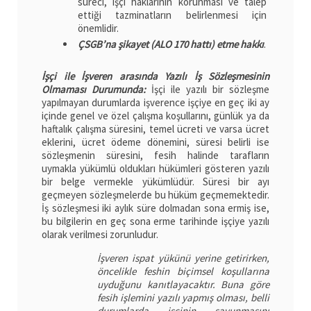
süreci, işçi haklarının korunması ve talep
ettiği tazminatların belirlenmesi için
önemlidir.
ÇSGB’na şikayet (ALO 170 hattı) etme hakkı
.
İşçi ile İşveren arasında Yazılı İş Sözleşmesinin
Olmaması Durumunda:
İşçi ile yazılı bir sözleşme
yapılmayan durumlarda işverence işçiye en geç iki ay
içinde genel ve özel çalışma koşullarını, günlük ya da
haftalık çalışma süresini, temel ücreti ve varsa ücret
eklerini, ücret ödeme dönemini, süresi belirli ise
sözleşmenin süresini, fesih halinde tarafların
uymakla yükümlü oldukları hükümleri gösteren yazılı
bir belge vermekle yükümlüdür. Süresi bir ayı
geçmeyen sözleşmelerde bu hüküm geçmemektedir.
İş sözleşmesi iki aylık süre dolmadan sona ermiş ise,
bu bilgilerin en geç sona erme tarihinde işçiye yazılı
olarak verilmesi zorunludur.
İşveren ispat yükünü yerine getirirken,
öncelikle feshin biçimsel koşullarına
uyduğunu kanıtlayacaktır. Buna göre
fesih işlemini yazılı yapmış olması, belli
durumlarda işçinin savunmasını