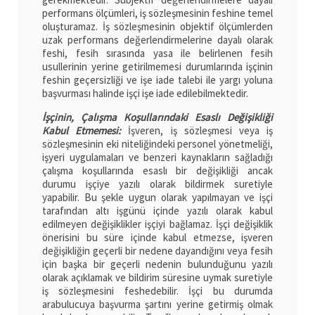
performans ölçümleri, iş sözleşmesinin feshine temel
oluşturamaz. İş sözleşmesinin objektif ölçümlerden
uzak performans değerlendirmelerine dayalı olarak
feshi, fesih sırasında yasa ile belirlenen fesih
usullerinin yerine getirilmemesi durumlarında işçinin
feshin geçersizliği ve işe iade talebi ile yargı yoluna
başvurması halinde işçi işe iade edilebilmektedir.
İşçinin, Çalışma Koşullarındaki Esaslı Değişikliği
Kabul Etmemesi:
İşveren, iş sözleşmesi veya iş
sözleşmesinin eki niteliğindeki personel yönetmeliği,
işyeri uygulamaları ve benzeri kaynakların sağladığı
çalışma koşullarında esaslı bir değişikliği ancak
durumu işçiye yazılı olarak bildirmek suretiyle
yapabilir. Bu şekle uygun olarak yapılmayan ve işçi
tarafından altı işgünü içinde yazılı olarak kabul
edilmeyen değişiklikler işçiyi bağlamaz. İşçi değişiklik
önerisini bu süre içinde kabul etmezse, işveren
değişikliğin geçerli bir nedene dayandığını veya fesih
için başka bir geçerli nedenin bulunduğunu yazılı
olarak açıklamak ve bildirim süresine uymak suretiyle
iş sözleşmesini feshedebilir. İşçi bu durumda
arabulucuya başvurma şartını yerine getirmiş olmak