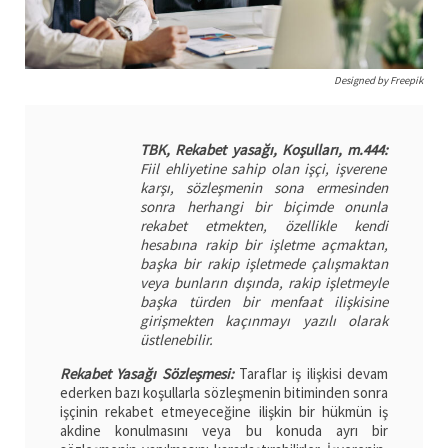
Designed by Freepik
TBK, Rekabet yasağı, Koşulları, m.444:
Fiil ehliyetine sahip olan işçi, işverene
karşı, sözleşmenin sona ermesinden
sonra herhangi bir biçimde onunla
rekabet etmekten, özellikle kendi
hesabına rakip bir işletme açmaktan,
başka bir rakip işletmede çalışmaktan
veya bunların dışında, rakip işletmeyle
başka türden bir menfaat ilişkisine
girişmekten kaçınmayı yazılı olarak
üstlenebilir.
Rekabet Yasağı Sözleşmesi:
Taraflar iş ilişkisi devam
ederken bazı koşullarla sözleşmenin bitiminden sonra
işçinin rekabet etmeyeceğine ilişkin bir hükmün iş
akdine konulmasını veya bu konuda ayrı bir