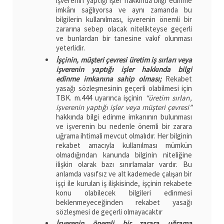
işverenin yaptığı işler hakkında bilgi edinme
imkânı sağlıyorsa ve aynı zamanda bu
bilgilerin kullanılması, işverenin önemli bir
zararına sebep olacak nitelikteyse geçerli
ve bunlardan bir tanesine vakıf olunması
yeterlidir.
İşçinin, müşteri çevresi üretim iş sırları veya
işverenin yaptığı işler hakkında bilgi
edinme imkanına sahip olması;
Rekabet
yasağı sözleşmesinin geçerli olabilmesi için
TBK. m.444 uyarınca işçinin
“üretim sırları,
işverenin yaptığı işler veya müşteri çevresi”
hakkında bilgi edinme imkanının bulunması
ve işverenin bu nedenle önemli bir zarara
uğrama ihtimali mevcut olmalıdır. Her bilginin
rekabet amacıyla kullanılması mümkün
olmadığından kanunda bilginin niteliğine
ilişkin olarak bazı sınırlamalar vardır. Bu
anlamda vasıfsız ve alt kademede çalışan bir
işçi ile kurulan iş ilişkisinde, işçinin rekabete
konu olabilecek bilgileri edinmesi
beklenmeyeceğinden rekabet yasağı
sözleşmesi de geçerli olmayacaktır
İşverenin önemli bir zarara uğrama