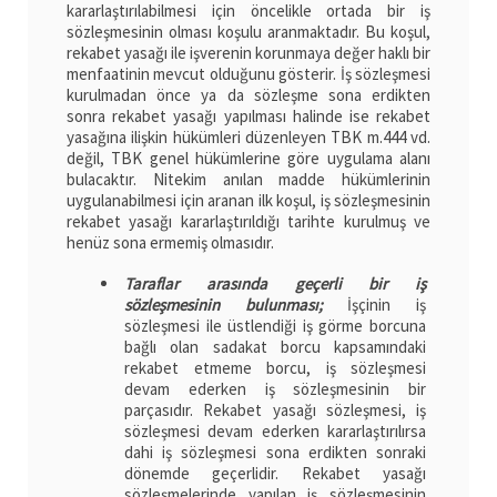
kararlaştırılabilmesi için öncelikle ortada bir iş
sözleşmesinin olması koşulu aranmaktadır. Bu koşul,
rekabet yasağı ile işverenin korunmaya değer haklı bir
menfaatinin mevcut olduğunu gösterir. İş sözleşmesi
kurulmadan önce ya da sözleşme sona erdikten
sonra rekabet yasağı yapılması halinde ise rekabet
yasağına ilişkin hükümleri düzenleyen TBK m.444 vd.
değil, TBK genel hükümlerine göre uygulama alanı
bulacaktır. Nitekim anılan madde hükümlerinin
uygulanabilmesi için aranan ilk koşul, iş sözleşmesinin
rekabet yasağı kararlaştırıldığı tarihte kurulmuş ve
henüz sona ermemiş olmasıdır.
Taraflar arasında geçerli bir iş
sözleşmesinin bulunması;
İşçinin iş
sözleşmesi ile üstlendiği iş görme borcuna
bağlı olan sadakat borcu kapsamındaki
rekabet etmeme borcu, iş sözleşmesi
devam ederken iş sözleşmesinin bir
parçasıdır. Rekabet yasağı sözleşmesi, iş
sözleşmesi devam ederken kararlaştırılırsa
dahi iş sözleşmesi sona erdikten sonraki
dönemde geçerlidir. Rekabet yasağı
sözleşmelerinde yapılan iş sözleşmesinin