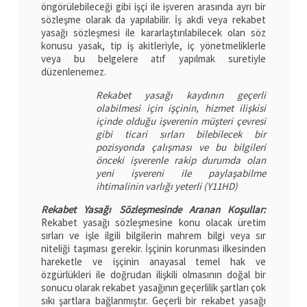
öngörülebileceği gibi işçi ile işveren arasında ayrı bir
sözleşme olarak da yapılabilir. İş akdi veya rekabet
yasağı sözleşmesi ile kararlaştırılabilecek olan söz
konusu yasak, tip iş akitleriyle, iç yönetmeliklerle
veya bu belgelere atıf yapılmak suretiyle
düzenlenemez.
Rekabet yasağı kaydının geçerli
olabilmesi için işçinin, hizmet ilişkisi
içinde olduğu işverenin müşteri çevresi
gibi ticari sırları bilebilecek bir
pozisyonda çalışması ve bu bilgileri
önceki işverenle rakip durumda olan
yeni işvereni ile paylaşabilme
ihtimalinin varlığı yeterli (Y11HD)
Rekabet Yasağı Sözleşmesinde Aranan Koşullar:
Rekabet yasağı sözleşmesine konu olacak üretim
sırları ve işle ilgili bilgilerin mahrem bilgi veya sır
niteliği taşıması gerekir. İşçinin korunması ilkesinden
hareketle ve işçinin anayasal temel hak ve
özgürlükleri ile doğrudan ilişkili olmasının doğal bir
sonucu olarak rekabet yasağının geçerlilik şartları çok
sıkı şartlara bağlanmıştır. Geçerli bir rekabet yasağı