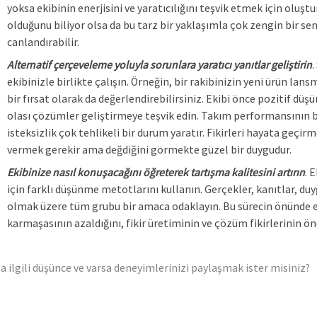
yoksa ekibinin enerjisini ve yaratıcılığını teşvik etmek için oluş
olduğunu biliyor olsa da bu tarz bir yaklaşımla çok zengin bir s
canlandırabilir.
Alternatif çerçeveleme yoluyla sorunlara yaratıcı yanıtlar geliştirin
.
ekibinizle birlikte çalışın. Örneğin, bir rakibinizin yeni ürün lans
bir fırsat olarak da değerlendirebilirsiniz. Ekibi önce pozitif d
olası çözümler geliştirmeye teşvik edin. Takım performansının
isteksizlik çok tehlikeli bir durum yaratır. Fikirleri hayata geçir
vermek gerekir ama değdiğini görmekte güzel bir duygudur.
Ekibinize nasıl konuşacağını öğreterek tartışma kalitesini artırın
. 
için farklı düşünme metotlarını kullanın. Gerçekler, kanıtlar, duygul
olmak üzere tüm grubu bir amaca odaklayın. Bu sürecin önünde e
karmaşasının azaldığını, fikir üretiminin ve çözüm fikirlerinin ön
a ilgili düşünce ve varsa deneyimlerinizi paylaşmak ister misiniz?