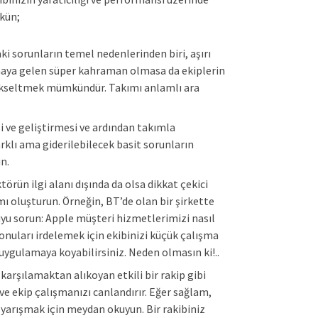
kün;
 sorunların temel nedenlerinden biri, aşırı
armaya gelen süper kahraman olmasa da ekiplerin
yükseltmek mümkündür. Takımı anlamlı ara
 ve geliştirmesi ve ardından takımla
arklı ama giderilebilecek basit sorunların
n.
örün ilgi alanı dışında da olsa dikkat çekici
amı oluşturun. Örneğin, BT’de olan bir şirkette
uyu sorun: Apple müşteri hizmetlerimizi nasıl
konuları irdelemek için ekibinizi küçük çalışma
ri uygulamaya koyabilirsiniz. Neden olmasın ki!..
 karşılamaktan alıkoyan etkili bir rakip gibi
ve ekip çalışmanızı canlandırır. Eğer sağlam,
a yarışmak için meydan okuyun. Bir rakibiniz