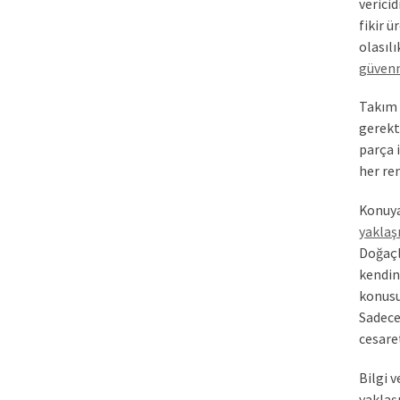
vericid
fikir 
olasıl
güvenm
Takım g
gerekti
parça i
her re
Konuya,
yaklaş
Doğaçl
kendin
konusu
Sadece
cesare
Bilgi 
yaklaşı