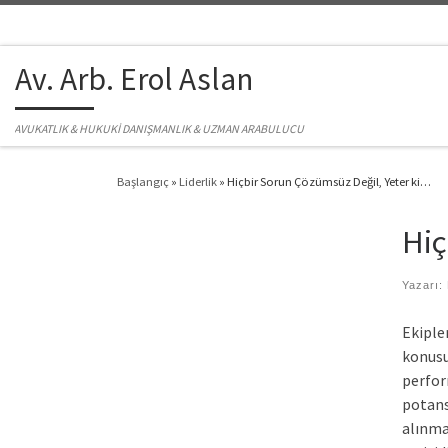
Skip to content
Av. Arb. Erol Aslan
AVUKATLIK & HUKUKİ DANIŞMANLIK & UZMAN ARABULUCU
Başlangıç
»
Liderlik
»
Hiçbir Sorun Çözümsüz Değil, Yeter ki…
Hiç
Yazarı:
Ekipler
konusu
perfor
potans
alınma