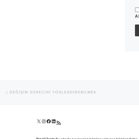
A
Yazı dolaşımı
Previous post
DEĞIŞIM SÜRECINI YÖNLENDIREBILMEK
X
Instagram
Facebook
LinkedIn
RSS akışı
Yasal Uyarı:
Bu sitede paylaşılan bilgiler yalnızca bilgilendirme