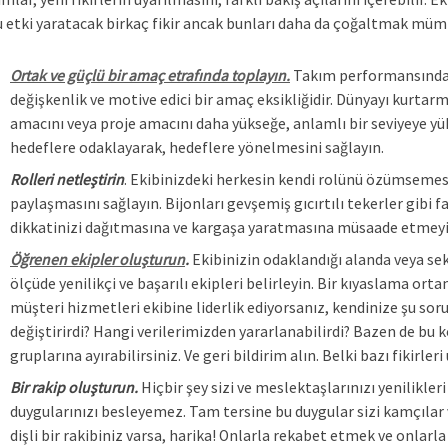
 etki yaratacak birkaç fikir ancak bunları daha da çoğaltmak müm
Ortak ve güçlü bir amaç etrafında toplayın.
Takım performansındaki
değişkenlik ve motive edici bir amaç eksikliğidir. Dünyayı kurt
amacını veya proje amacını daha yükseğe, anlamlı bir seviyeye 
hedeflere odaklayarak, hedeflere yönelmesini sağlayın.
Rolleri netleştirin
. Ekibinizdeki herkesin kendi rolünü özümsemesi
paylaşmasını sağlayın. Bijonları gevşemiş gıcırtılı tekerler gibi f
dikkatinizi dağıtmasına ve kargaşa yaratmasına müsaade etmeyi
Öğrenen ekipler oluşturun
.
Ekibinizin odaklandığı alanda veya sekt
ölçüde yenilikçi ve başarılı ekipleri belirleyin. Bir kıyaslama ort
müşteri hizmetleri ekibine liderlik ediyorsanız, kendinize şu sor
değiştirirdi? Hangi verilerimizden yararlanabilirdi? Bazen de bu 
gruplarına ayırabilirsiniz. Ve geri bildirim alın. Belki bazı fikirle
Bir rakip oluşturun.
Hiçbir şey sizi ve meslektaşlarınızı yenilikleri
duygularınızı besleyemez. Tam tersine bu duygular sizi kamçılar 
dişli bir rakibiniz varsa, harika! Onlarla rekabet etmek ve onlarl