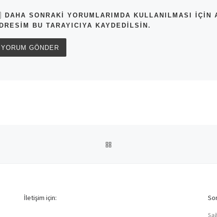
DAHA SONRAKI YORUMLARIMDA KULLANILMASI IÇIN A
DRESIM BU TARAYICIYA KAYDEDILSIN.
BACK TO POST LIST
İletişim için:
Son
Sağ