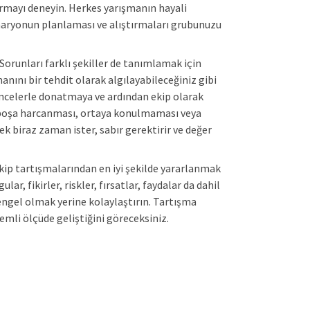
turmayı deneyin. Herkes yarışmanın hayali
enaryonun planlaması ve alıştırmaları grubunuzu
 Sorunları farklı şekiller de tanımlamak için
manını bir tehdit olarak algılayabileceğiniz gibi
üşüncelerle donatmaya ve ardından ekip olarak
 boşa harcanması, ortaya konulmaması veya
mek biraz zaman ister, sabır gerektirir ve değer
Ekip tartışmalarından en iyi şekilde yararlanmak
ar, fikirler, riskler, fırsatlar, faydalar da dahil
ngel olmak yerine kolaylaştırın. Tartışma
emli ölçüde geliştiğini göreceksiniz.