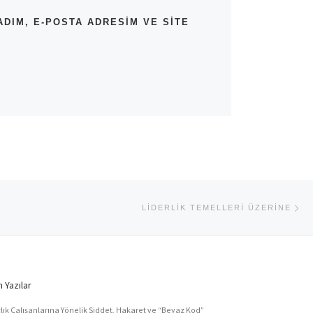
DIM, E-POSTA ADRESIM VE SITE
Ne
LIDERLIK TEMELLERI ÜZERINE
 Yazılar
lık Çalışanlarına Yönelik Şiddet, Hakaret ve “Beyaz Kod”