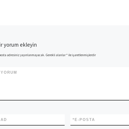
ir yorum ekleyin
posta adresiniz yayınlanmayacak.
Gerekli alanlar
*
ile işaretlenmişlerdir
*
YORUM
*
AD
*
E-POSTA