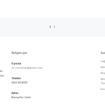
1
2
İletişim için:
Son
Sağ
E-posta
Ail
av.erolaslan@gmail.com
 Bu
Boş
maz.
Telefon
Ail
0532 4324035
“Ko
Kad
Adres
Mavişehir / İzmir