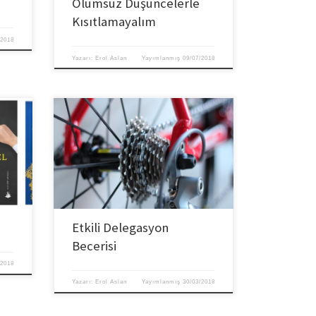
Olumsuz Düşüncelerle
Kısıtlamayalım
/2018
Yazarı:
Erol Aslan
Yayımlanmış
09/07/2018
Yönetimin geleneksel tanımı insanlarla
yapılan işlerin yapılmasını sağlamaktır,
ancak gerçek yönetim, insanları iş yoluyla
geliştirmektedir. Bunun en güçlü yolu ise
delegasyondur. Sorumluluğun
mza
devredilmesi bir sanattır. Başarılı
yöneticiler, delege edilecek görevin; tam
ır
olarak kime delege edeceğini ve nasıl
temsil edilmesi gerektiğini yani “Görevin
Etkili Delegasyon
standartlarını, hangi konularda
Becerisi
yetkilendireceğini, nasıl yapılacağını,
muhtemel […]
/2018
Yazarı:
Erol Aslan
Yayımlanmış
30/03/2018