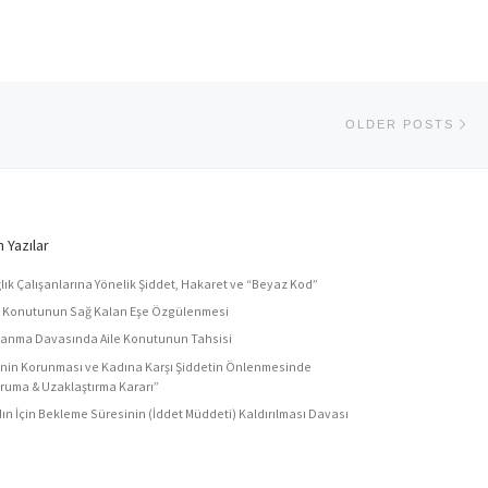
Ol
OLDER POSTS
 Yazılar
lık Çalışanlarına Yönelik Şiddet, Hakaret ve “Beyaz Kod”
e Konutunun Sağ Kalan Eşe Özgülenmesi
anma Davasında Aile Konutunun Tahsisi
enin Korunması ve Kadına Karşı Şiddetin Önlenmesinde
ruma & Uzaklaştırma Kararı”
ın İçin Bekleme Süresinin (İddet Müddeti) Kaldırılması Davası