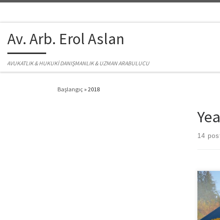
Skip to content
Av. Arb. Erol Aslan
AVUKATLIK & HUKUKİ DANIŞMANLIK & UZMAN ARABULUCU
Başlangıç
»
2018
Yea
14 pos
Genel
rahat
çıkma
bu ko