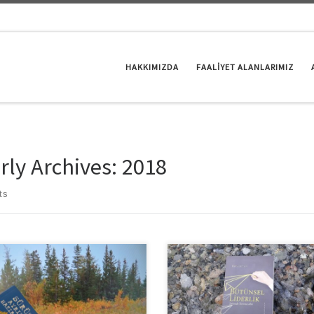
HAKKIMIZDA
FAALİYET ALANLARIMIZ
rly Archives:
2018
ts
likle, büyüme ve gelişme için
2018’in şu son aylarında liderlik gü
lık veya konfor alanımızdan
geliştirerek ve cilalayarak özellikle d
mız gerektiğini söyleriz. Peki, nedir
sık karşılaşılan şu beş konuyla müca
nfor bölgesi? Bir rahatlık bölgesi. Bir
ederek 2019 yılında liderlik basamağ