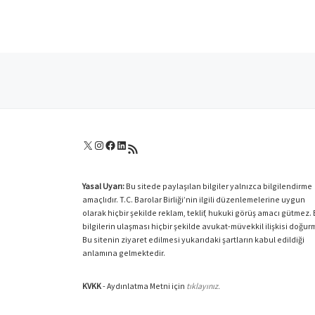
Posts navigation
X
Instagram
Facebook
LinkedIn
RSS akışı
Yasal Uyarı:
Bu sitede paylaşılan bilgiler yalnızca bilgilendirme
amaçlıdır. T.C. Barolar Birliği’nin ilgili düzenlemelerine uygun
olarak hiçbir şekilde reklam, teklif, hukuki görüş amacı gütmez.
bilgilerin ulaşması hiçbir şekilde avukat-müvekkil ilişkisi doğur
Bu sitenin ziyaret edilmesi yukarıdaki şartların kabul edildiği
anlamına gelmektedir.
KVKK
- Aydınlatma Metni için
tıklayınız.