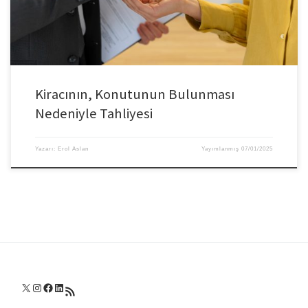
Kiracının, Konutunun Bulunması
Nedeniyle Tahliyesi
Yazarı:
Erol Aslan
Yayımlanmış
07/01/2025
X
Instagram
Facebook
LinkedIn
RSS akışı