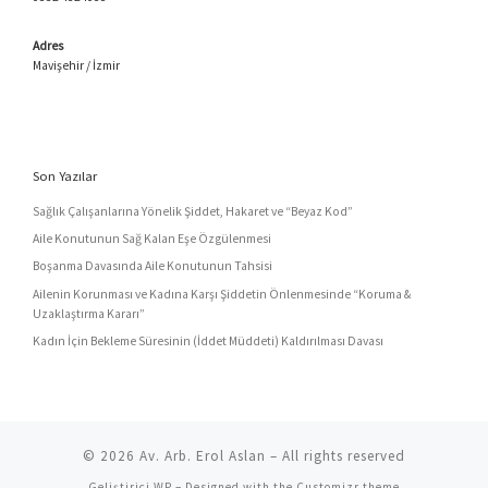
Adres
Mavişehir / İzmir
Son Yazılar
Sağlık Çalışanlarına Yönelik Şiddet, Hakaret ve “Beyaz Kod”
Aile Konutunun Sağ Kalan Eşe Özgülenmesi
Boşanma Davasında Aile Konutunun Tahsisi
Ailenin Korunması ve Kadına Karşı Şiddetin Önlenmesinde “Koruma &
Uzaklaştırma Kararı”
Kadın İçin Bekleme Süresinin (İddet Müddeti) Kaldırılması Davası
© 2026
Av. Arb. Erol Aslan
– All rights reserved
Geliştirici
WP
– Designed with the
Customizr theme