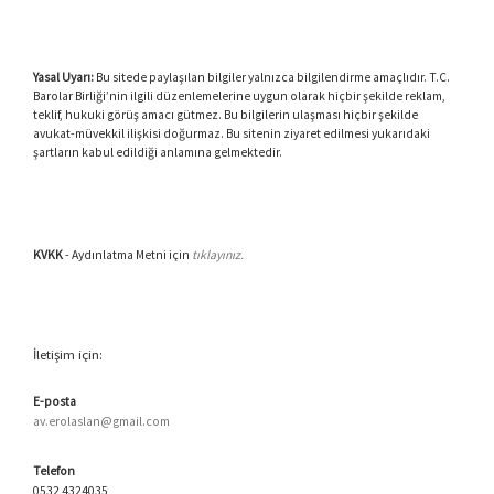
Yasal Uyarı:
Bu sitede paylaşılan bilgiler yalnızca bilgilendirme amaçlıdır. T.C.
Barolar Birliği’nin ilgili düzenlemelerine uygun olarak hiçbir şekilde reklam,
teklif, hukuki görüş amacı gütmez. Bu bilgilerin ulaşması hiçbir şekilde
avukat-müvekkil ilişkisi doğurmaz. Bu sitenin ziyaret edilmesi yukarıdaki
şartların kabul edildiği anlamına gelmektedir.
KVKK
- Aydınlatma Metni için
tıklayınız.
İletişim için:
E-posta
av.erolaslan@gmail.com
Telefon
0532 4324035