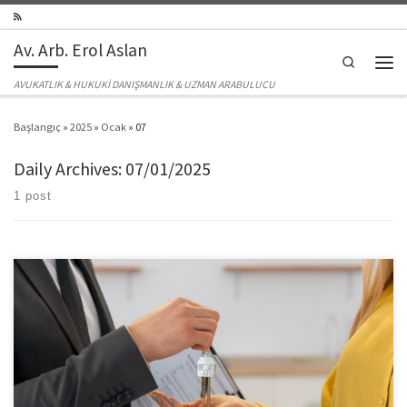
Skip to content
Av. Arb. Erol Aslan
Search
Men
AVUKATLIK & HUKUKİ DANIŞMANLIK & UZMAN ARABULUCU
Başlangıç
»
2025
»
Ocak
»
07
Daily Archives:
07/01/2025
1 post