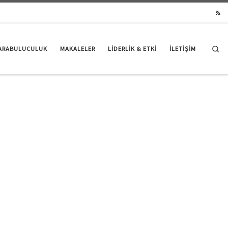
Se
ARABULUCULUK
MAKALELER
LIDERLIK & ETKI
İLETİŞİM