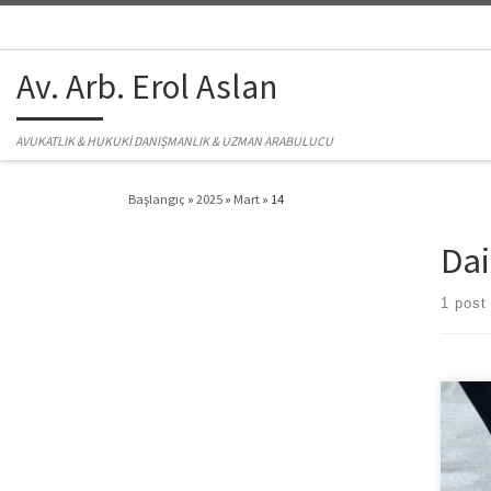
Skip to content
Av. Arb. Erol Aslan
AVUKATLIK & HUKUKİ DANIŞMANLIK & UZMAN ARABULUCU
Başlangıç
»
2025
»
Mart
»
14
Dai
1 post