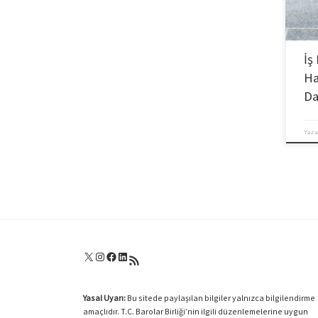
İş
Ha
Da
Yaza
X
Instagram
Facebook
LinkedIn
RSS akışı
Yasal Uyarı:
Bu sitede paylaşılan bilgiler yalnızca bilgilendirme
amaçlıdır. T.C. Barolar Birliği’nin ilgili düzenlemelerine uygun