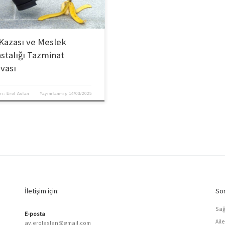
 Kazası ve Meslek
stalığı Tazminat
vası
rı:
Erol Aslan
Yayımlanmış
14/03/2025
İletişim için:
Son
Sağ
E-posta
Ail
av.erolaslan@gmail.com