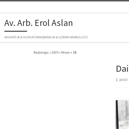
Skip to content
Av. Arb. Erol Aslan
AVUKATLIK & HUKUKİ DANIŞMANLIK & UZMAN ARABULUCU
Başlangıç
»
2025
»
Nisan
»
18
Dai
1 post