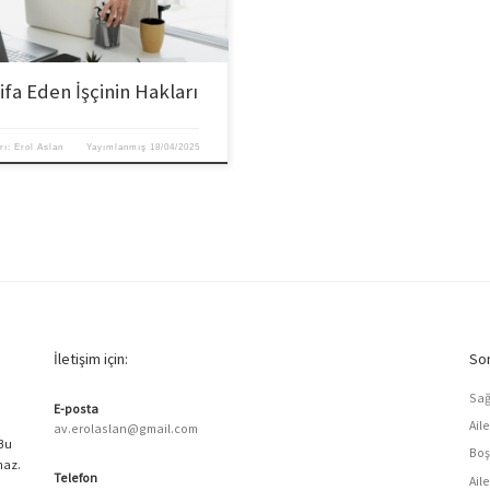
tifa Eden İşçinin Hakları
rı:
Erol Aslan
Yayımlanmış
18/04/2025
İletişim için:
Son
Sağ
E-posta
Ail
av.erolaslan@gmail.com
 Bu
Boş
maz.
Telefon
Ail