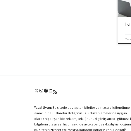
İs
Yaza
X
Instagram
Facebook
LinkedIn
RSS akışı
Yasal Uyarı:
Bu sitede paylaşılan bilgiler yalnızca bilgilendirme
amaçlıdır. T.C. Barolar Birliği’nin ilgili düzenlemelerine uygun
olarak hiçbir şekilde reklam, teklif, hukuki görüş amacı gütmez.
bilgilerin ulaşması hiçbir şekilde avukat-müvekkil ilişkisi doğur
Bu sitenin ziyaret edilmesi yukarıdaki şartların kabul edildiği