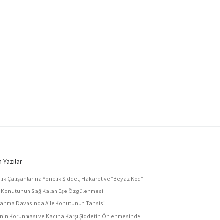
 Yazılar
lık Çalışanlarına Yönelik Şiddet, Hakaret ve “Beyaz Kod”
e Konutunun Sağ Kalan Eşe Özgülenmesi
anma Davasında Aile Konutunun Tahsisi
enin Korunması ve Kadına Karşı Şiddetin Önlenmesinde