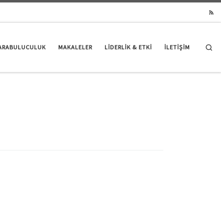
Se
ARABULUCULUK
MAKALELER
LIDERLIK & ETKI
İLETİŞİM