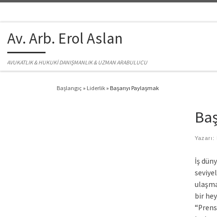
Skip to content
Av. Arb. Erol Aslan
AVUKATLIK & HUKUKİ DANIŞMANLIK & UZMAN ARABULUCU
Başlangıç
»
Liderlik
»
Başarıyı Paylaşmak
Baş
Yazarı:
İş dün
seviye
ulaşma
bir hey
“Prens