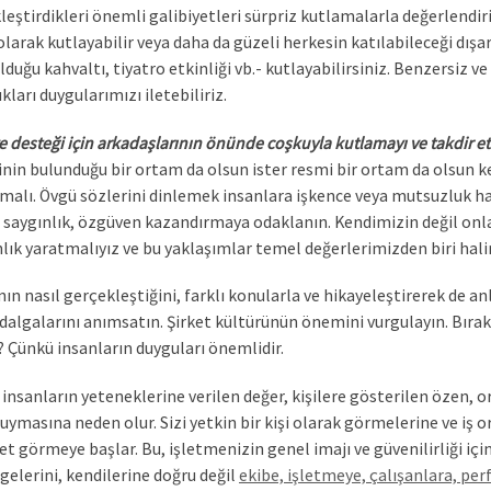
leştirdikleri önemli galibiyetleri sürpriz kutlamalarla değerlendiri
larak kutlayabilir veya daha da güzeli herkesin katılabileceği dışar
lduğu kahvaltı, tiyatro etkinliği vb.- kutlayabilirsiniz. Benzersiz 
kları duygularımızı iletebiliriz.
ve desteği için arkadaşlarının önünde coşkuyla kutlamayı ve takdir 
rinin bulunduğu bir ortam da olsun ister resmi bir ortam da olsun k
lmalı. Övgü sözlerini dinlemek insanlara işkence veya mutsuzluk h
 saygınlık, özgüven kazandırmaya odaklanın. Kendimizin değil onlar
nlık yaratmalıyız ve bu yaklaşımlar temel değerlerimizden biri hali
ın nasıl gerçekleştiğini, farklı konularla ve hikayeleştirerek de anl
dalgalarını anımsatın. Şirket kültürünün önemini vurgulayın. Bırakın 
 Çünkü insanların duyguları önemlidir.
, insanların yeteneklerine verilen değer, kişilere gösterilen özen, 
uymasına neden olur. Sizi yetkin bir kişi olarak görmelerine ve iş o
t görmeye başlar. Bu, işletmenizin genel imajı ve güvenilirliği için d
gelerini, kendilerine doğru değil
ekibe, işletmeye, çalışanlara, pe