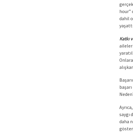
gerçek
hour” o
dahil o
yaşattı
Katkı 
ailele
yaratı
Onlara
alışka
Başarın
başarı 
Neden?
Ayrıca
saygı d
daha ne
göster