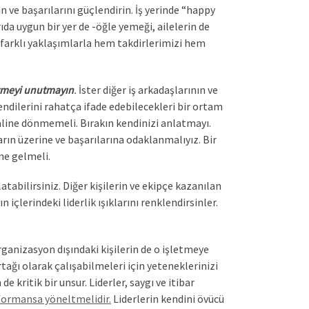
n ve başarılarını güçlendirin. İş yerinde “happy
ıda uygun bir yer de -öğle yemeği, ailelerin de
ve farklı yaklaşımlarla hem takdirlerimizi hem
etmeyi unutmayın
.
İster diğer iş arkadaşlarının ve
endilerini rahatça ifade edebilecekleri bir ortam
aline dönmemeli. Bırakın kendinizi anlatmayı.
ın üzerine ve başarılarına odaklanmalıyız. Bir
ne gelmeli.
atabilirsiniz. Diğer kişilerin ve ekipçe kazanılan
içlerindeki liderlik ışıklarını renklendirsinler.
organizasyon dışındaki kişilerin de o işletmeye
rtağı olarak çalışabilmeleri için yeteneklerinizi
e kritik bir unsur. Liderler, saygı ve itibar
rformansa yöneltmelidir.
Liderlerin kendini övücü