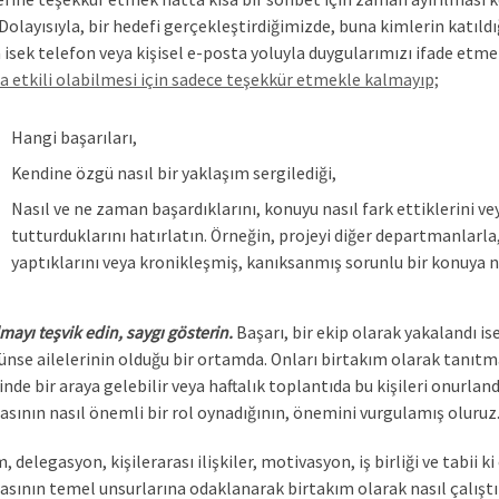
. Dolayısıyla, bir hedefi gerçekleştirdiğimizde, buna kimlerin katıl
 isek telefon veya kişisel e-posta yoluyla duygularımızı ifade etme
a etkili olabilmesi için sadece teşekkür etmekle kalmayıp;
Hangi başarıları,
Kendine özgü nasıl bir yaklaşım sergilediği,
Nasıl ve ne zaman başardıklarını, konuyu nasıl fark ettiklerini vey
tutturduklarını hatırlatın. Örneğin, projeyi diğer departmanlarla, et
yaptıklarını veya kronikleşmiş, kanıksanmış sorunlu bir konuya na
mayı teşvik edin, saygı gösterin.
Başarı, bir ekip olarak yakalandı i
se ailelerinin olduğu bir ortamda. Onları birtakım olarak tanıtmal
de bir araya gelebilir veya haftalık toplantıda bu kişileri onurland
asının nasıl önemli bir rol oynadığının, önemini vurgulamış oluruz
m, delegasyon, kişilerarası ilişkiler, motivasyon, iş birliği ve tabii
asının temel unsurlarına odaklanarak birtakım olarak nasıl çalıştıkl