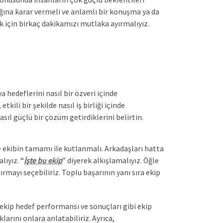
dığına karar vermeli ve anlamlı bir konuşma ya da
k için birkaç dakikamızı mutlaka ayırmalıyız.
a hedeflerini nasıl bir özveri içinde
kili bir şekilde nasıl iş birliği içinde
sıl güçlü bir çözüm getirdiklerini belirtin.
se ekibin tamamı ile kutlanmalı. Arkadaşları hatta
ıyız. “
İşte bu ekip
” diyerek alkışlamalıyız. Öğle
ırmayı seçebiliriz. Toplu başarının yanı sıra ekip
.
 ki ekip hedef performansı ve sonuçları gibi ekip
arını onlara anlatabiliriz. Ayrıca,