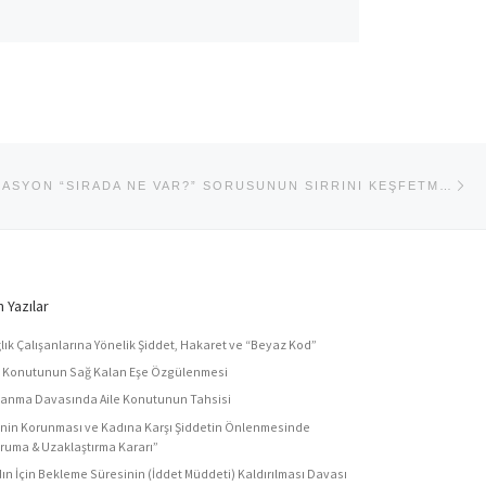
Ne
HER ORGANIZASYON “SIRADA NE VAR?” SORUSUNUN SIRRINI KEŞFETMELI
 Yazılar
lık Çalışanlarına Yönelik Şiddet, Hakaret ve “Beyaz Kod”
e Konutunun Sağ Kalan Eşe Özgülenmesi
anma Davasında Aile Konutunun Tahsisi
enin Korunması ve Kadına Karşı Şiddetin Önlenmesinde
ruma & Uzaklaştırma Kararı”
ın İçin Bekleme Süresinin (İddet Müddeti) Kaldırılması Davası