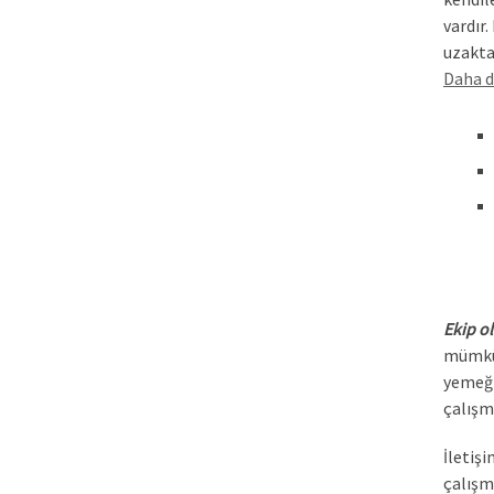
vardır
uzakta
Daha d
Ekip ol
mümkün
yemeğin
çalışm
İletişi
çalışm