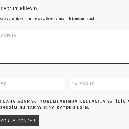
ir yorum ekleyin
posta adresiniz yayınlanmayacak.
Gerekli alanlar
*
ile işaretlenmişlerdir
*
YORUM
*
AD
*
E-POSTA
DAHA SONRAKI YORUMLARIMDA KULLANILMASI IÇIN A
DRESIM BU TARAYICIYA KAYDEDILSIN.