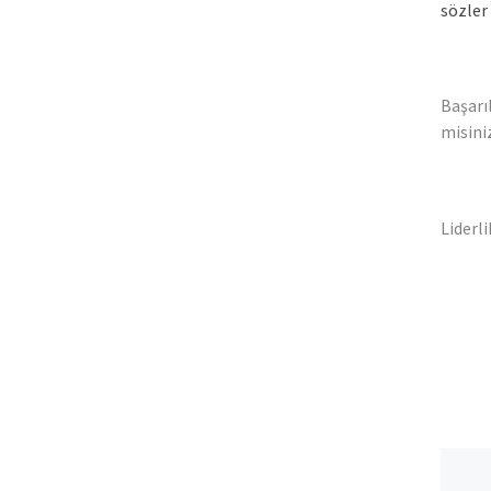
sözler
Başarı
misini
Liderl