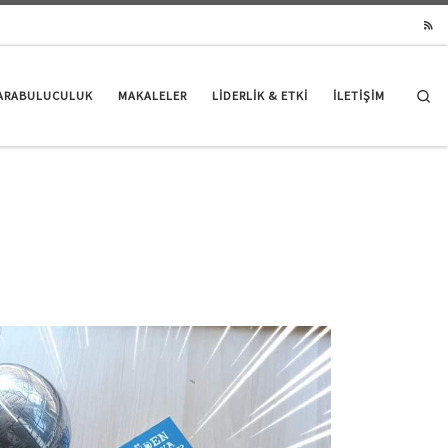
Se
ARABULUCULUK
MAKALELER
LIDERLIK & ETKI
İLETİŞİM