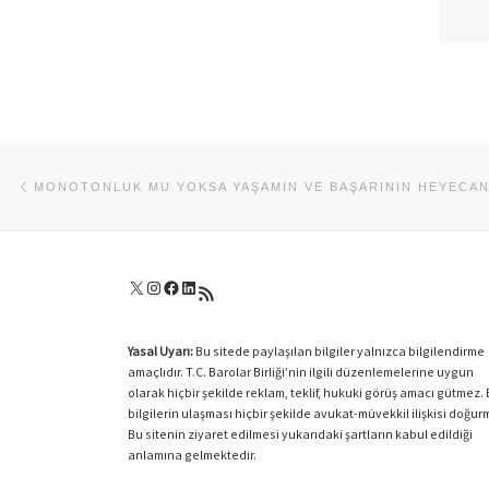
Yazı dolaşımı
Previous post
MONOTONLUK MU YOKSA YAŞAMIN VE BAŞARININ HEYECANI
X
Instagram
Facebook
LinkedIn
RSS akışı
Yasal Uyarı:
Bu sitede paylaşılan bilgiler yalnızca bilgilendirme
amaçlıdır. T.C. Barolar Birliği’nin ilgili düzenlemelerine uygun
olarak hiçbir şekilde reklam, teklif, hukuki görüş amacı gütmez.
bilgilerin ulaşması hiçbir şekilde avukat-müvekkil ilişkisi doğur
Bu sitenin ziyaret edilmesi yukarıdaki şartların kabul edildiği
anlamına gelmektedir.