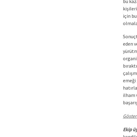
bu kaz
kişile
için b
olmala
Sonuçt
eden v
yürütm
organi
bırakt
çalışm
emeği 
hatırl
ilham 
başarıy
Gösteri
Ekip üy
kendil