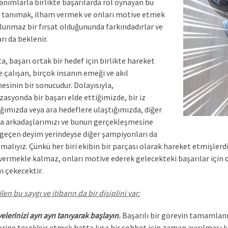
anımlarla birlikte başarılarda rol oynayan bu
ri tanımak, ilham vermek ve onları motive etmek
ulunmaz bir fırsat olduğununda farkındadırlar ve
rı da beklenir.
a, başarı ortak bir hedef için birlikte hareket
e çalışan, birçok insanın emeği ve akıl
esinin bir sonucudur. Dolayısıyla,
zasyonda bir başarı elde ettiğimizde, bir iz
ığımızda veya ara hedeflere ulaştığımızda, diğer
a arkadaşlarımızı ve bunun gerçekleşmesine
geçen deyim yerindeyse diğer şampiyonları da
amalıyız. Çünkü her biri ekibin bir parçası olarak hareket etmişler
vermekle kalmaz, onları motive ederek gelecekteki başarılar için da
ı çekecektir.
len bu saygı ve itibarın da bir disiplini var:
elerinizi ayrı ayrı tanıyarak başlayın.
Başarılı bir görevin tamamlan
erine teşekkür etmek hatta kısa bir sohbet için zaman ayırılması 