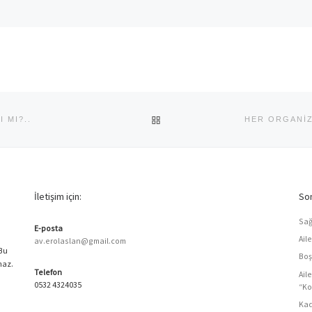
BACK TO POST LIST
 MI?..
İletişim için:
Son
Sağ
E-posta
Ail
av.erolaslan@gmail.com
 Bu
Boş
maz.
Telefon
Ail
0532 4324035
“Ko
Kad