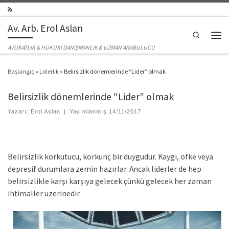
Skip to content
Av. Arb. Erol Aslan
Search
Men
AVUKATLIK & HUKUKİ DANIŞMANLIK & UZMAN ARABULUCU
Başlangıç
»
Liderlik
»
Belirsizlik dönemlerinde “Lider” olmak
Belirsizlik dönemlerinde “Lider” olmak
Yazarı:
Erol Aslan
|
Yayımlanmış
14/11/2017
Belirsizlik korkutucu, korkunç bir duygudur. Kaygı, öfke veya
depresif durumlara zemin hazırlar. Ancak liderler de hep
belirsizlikle karşı karşıya gelecek çünkü gelecek her zaman
ihtimaller üzerinedir.