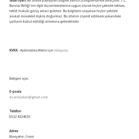
Yasal Uyarı:
Bu sitede paylaşılan bilgiler yalnızca bilgilendirme amaçlıdır. T.C.
Barolar Birliği’nin ilgili düzenlemelerine uygun olarak hiçbir şekilde reklam,
teklif, hukuki görüş amacı gütmez. Bu bilgilerin ulaşması hiçbir şekilde
avukat-müvekkil ilişkisi doğurmaz. Bu sitenin ziyaret edilmesi yukarıdaki
şartların kabul edildiği anlamına gelmektedir.
KVKK
- Aydınlatma Metni için
tıklayınız.
İletişim için:
E-posta
av.erolaslan@gmail.com
Telefon
0532 4324035
Adres
Mavişehir / İzmir