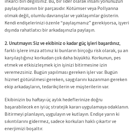
inkarcı biri değilsiniz. Bu, bir lider olarak insani yönünüzün
paylaşılmasının bir parçasıdır. Kötümser veya Pollyanna
olmak değil, olumlu davranışlar ve yaklaşımlar gösterin.
Kendi endişelerinizi özenle “paylaşmanız” gerekiyorsa, işyeri
dışında rahatlatıcı bir arkadaşınızla paylaşın.
2. Unutmayın: Siz ve ekibiniz o kadar güç işleri başardınız
,
farklı işlere imza attınız ki bunların birçoğu risk olarak, şu an
karşılaştığınız korkudan çok daha büyüktü. Korkunun, pes
etmek ve etkisizleşmek için işinizi bitirmesine izin
veremezsiniz. Bugün yapılması gereken işler var. Bugün
hizmet götürülmesi gereken, saygılarını kazanman gereken
ekip arkadaşların, tedarikçilerin ve müşterilerin var.
Ekibinizin bu haftayı üç aylık hedeflerinize doğru
başarabilecek en iyi üç stratejik kararı uygulamaya odaklanın.
Bitirmeyi planlayın, uygulayın ve kutlayın. Endişe yarın ki
sıkıntılarını gidermez, sadece korkuları haklı çıkartır ve
enerjimizi boşaltır.