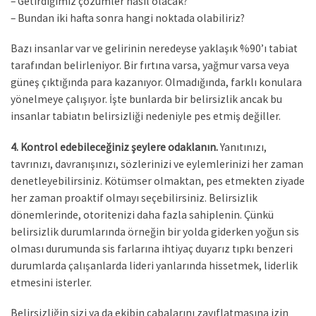
– Getirdiğimiz çözümler nasıl olacak?
– Bundan iki hafta sonra hangi noktada olabiliriz?
Bazı insanlar var ve gelirinin neredeyse yaklaşık %90’ı tabiat
tarafından belirleniyor. Bir fırtına varsa, yağmur varsa veya
güneş çıktığında para kazanıyor. Olmadığında, farklı konulara
yönelmeye çalışıyor. İşte bunlarda bir belirsizlik ancak bu
insanlar tabiatın belirsizliği nedeniyle pes etmiş değiller.
4. Kontrol edebileceğiniz şeylere odaklanın.
Yanıtınızı,
tavrınızı, davranışınızı, sözlerinizi ve eylemlerinizi her zaman
denetleyebilirsiniz. Kötümser olmaktan, pes etmekten ziyade
her zaman proaktif olmayı seçebilirsiniz. Belirsizlik
dönemlerinde, otoritenizi daha fazla sahiplenin. Çünkü
belirsizlik durumlarında örneğin bir yolda giderken yoğun sis
olması durumunda sis farlarına ihtiyaç duyarız tıpkı benzeri
durumlarda çalışanlarda lideri yanlarında hissetmek, liderlik
etmesini isterler.
Belirsizliğin sizi ya da ekibin çabalarını zayıflatmasına izin