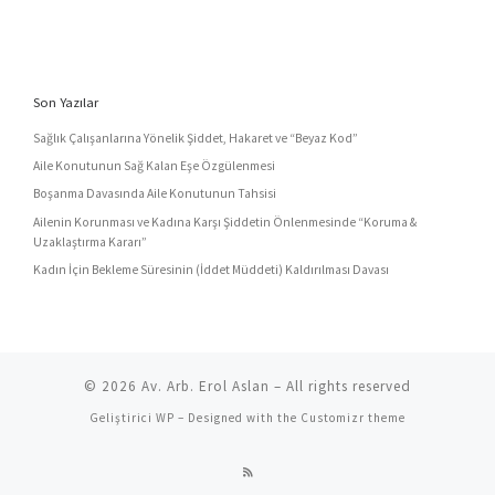
Son Yazılar
Sağlık Çalışanlarına Yönelik Şiddet, Hakaret ve “Beyaz Kod”
Aile Konutunun Sağ Kalan Eşe Özgülenmesi
Boşanma Davasında Aile Konutunun Tahsisi
Ailenin Korunması ve Kadına Karşı Şiddetin Önlenmesinde “Koruma &
Uzaklaştırma Kararı”
Kadın İçin Bekleme Süresinin (İddet Müddeti) Kaldırılması Davası
© 2026
Av. Arb. Erol Aslan
– All rights reserved
Geliştirici
WP
– Designed with the
Customizr theme