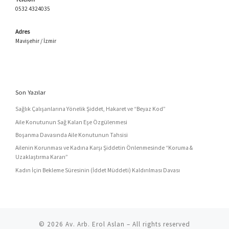
0532 4324035
Adres
Mavişehir / İzmir
Son Yazılar
Sağlık Çalışanlarına Yönelik Şiddet, Hakaret ve “Beyaz Kod”
Aile Konutunun Sağ Kalan Eşe Özgülenmesi
Boşanma Davasında Aile Konutunun Tahsisi
Ailenin Korunması ve Kadına Karşı Şiddetin Önlenmesinde “Koruma &
Uzaklaştırma Kararı”
Kadın İçin Bekleme Süresinin (İddet Müddeti) Kaldırılması Davası
© 2026
Av. Arb. Erol Aslan
– All rights reserved