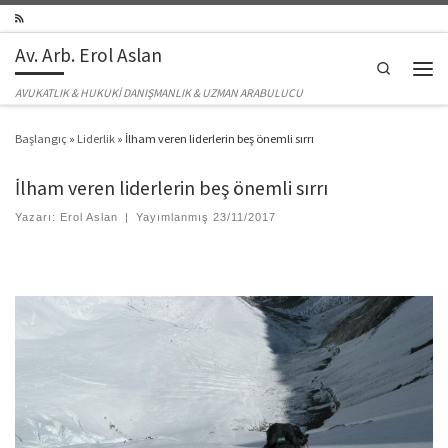
Skip to content
Av. Arb. Erol Aslan
Search
Men
AVUKATLIK & HUKUKİ DANIŞMANLIK & UZMAN ARABULUCU
Başlangıç
»
Liderlik
»
İlham veren liderlerin beş önemli sırrı
İlham veren liderlerin beş önemli sırrı
Yazarı:
Erol Aslan
|
Yayımlanmış
23/11/2017