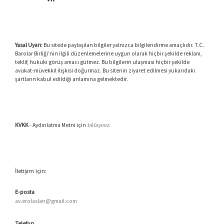
Yasal Uyarı:
Bu sitede paylaşılan bilgiler yalnızca bilgilendirme amaçlıdır. T.C.
Barolar Birliği’nin ilgili düzenlemelerine uygun olarak hiçbir şekilde reklam,
teklif, hukuki görüş amacı gütmez. Bu bilgilerin ulaşması hiçbir şekilde
avukat-müvekkil ilişkisi doğurmaz. Bu sitenin ziyaret edilmesi yukarıdaki
şartların kabul edildiği anlamına gelmektedir.
KVKK
- Aydınlatma Metni için
tıklayınız.
İletişim için:
E-posta
av.erolaslan@gmail.com
Telefon