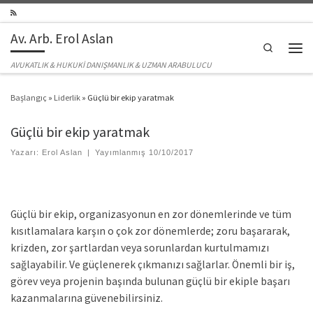
Skip to content
Av. Arb. Erol Aslan
Search
Men
AVUKATLIK & HUKUKİ DANIŞMANLIK & UZMAN ARABULUCU
Başlangıç
»
Liderlik
»
Güçlü bir ekip yaratmak
Güçlü bir ekip yaratmak
Yazarı:
Erol Aslan
|
Yayımlanmış
10/10/2017
Güçlü bir ekip, organizasyonun en zor dönemlerinde ve tüm
kısıtlamalara karşın o çok zor dönemlerde; zoru başararak,
krizden, zor şartlardan veya sorunlardan kurtulmamızı
sağlayabilir. Ve güçlenerek çıkmanızı sağlarlar. Önemli bir iş,
görev veya projenin başında bulunan güçlü bir ekiple başarı
kazanmalarına güvenebilirsiniz.