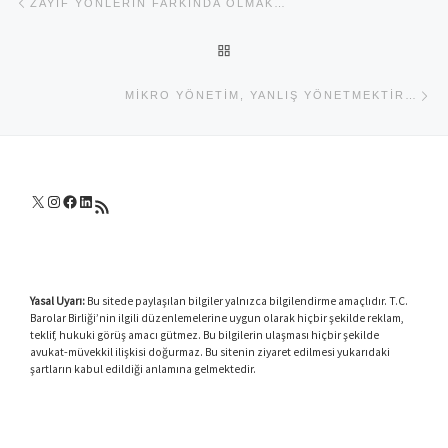
ZAYIF YÖNLERIN FARKINDA OLMAK…
BACK TO POST LIST
Ne
MIKRO YÖNETIM, YANLIŞ YÖNETMEKTIR…
X
Instagram
Facebook
LinkedIn
RSS akışı
Yasal Uyarı:
Bu sitede paylaşılan bilgiler yalnızca bilgilendirme amaçlıdır. T.C.
Barolar Birliği’nin ilgili düzenlemelerine uygun olarak hiçbir şekilde reklam,
teklif, hukuki görüş amacı gütmez. Bu bilgilerin ulaşması hiçbir şekilde
avukat-müvekkil ilişkisi doğurmaz. Bu sitenin ziyaret edilmesi yukarıdaki
şartların kabul edildiği anlamına gelmektedir.