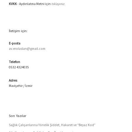
KVKK
- Aydınlatma Metni için
tıklayınız.
İletişim için:
E-posta
av.erolaslan@gmail.com
Telefon
0532 4324035
Adres
Mavişehir / İzmir
Son Yazılar
Sağlık Çalışanlarına Yönelik Şiddet, Hakaret ve “Beyaz Kod”