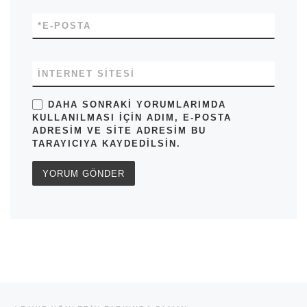
*
E-POSTA
İNTERNET SITESI
DAHA SONRAKI YORUMLARIMDA
KULLANILMASI IÇIN ADIM, E-POSTA
ADRESIM VE SITE ADRESIM BU
TARAYICIYA KAYDEDILSIN.
Yazı dolaşımı
Previous post