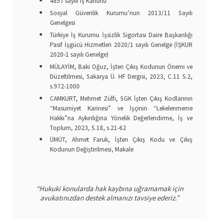
4857 sayılı İş Kanunu
Sosyal Güvenlik Kurumu’nun 2013/11 Sayılı
Genelgesi
Türkiye İş Kurumu İşsizlik Sigortası Daire Başkanlığı
Pasif İşgücü Hizmetleri 2020/1 sayılı Genelge (İŞKUR
2020‐1 sayılı Genelge)
MÜLAYİM, Baki Oğuz, İşten Çıkış Kodunun Önemi ve
Düzeltilmesi, Sakarya Ü. HF Dergisi, 2023, C.11 S.2,
s.972-1000
CAMKURT, Mehmet Zülfi, SGK İşten Çıkış Kodlarının
“Masumiyet Karinesi” ve İşçinin “Lekelenmeme
Hakkı”na Aykırılığına Yönelik Değerlendirme, İş ve
Toplum, 2023, S.18, s.21-62
ÜMÜT, Ahmet Faruk, İşten Çıkış Kodu ve Çıkış
Kodunun Değiştirilmesi, Makale
“Hukuki konularda hak kaybına uğramamak için
avukatınızdan destek almanızı tavsiye ederiz.”