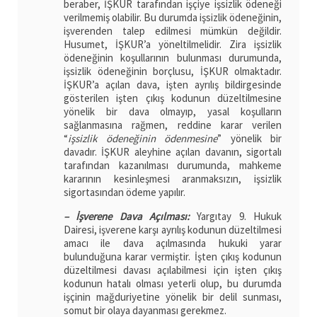
beraber, İŞKUR tarafından işçiye işsizlik ödeneği
verilmemiş olabilir. Bu durumda işsizlik ödeneğinin,
işverenden talep edilmesi mümkün değildir.
Husumet, İŞKUR’a yöneltilmelidir. Zira işsizlik
ödeneğinin koşullarının bulunması durumunda,
işsizlik ödeneğinin borçlusu, İŞKUR olmaktadır.
İŞKUR’a açılan dava, işten ayrılış bildirgesinde
gösterilen işten çıkış kodunun düzeltilmesine
yönelik bir dava olmayıp, yasal koşulların
sağlanmasına rağmen, reddine karar verilen
“
işsizlik ödeneğinin ödenmesine
” yönelik bir
davadır. İŞKUR aleyhine açılan davanın, sigortalı
tarafından kazanılması durumunda, mahkeme
kararının kesinleşmesi aranmaksızın, işsizlik
sigortasından ödeme yapılır.
– İşverene Dava Açılması:
Yargıtay 9. Hukuk
Dairesi, işverene karşı ayrılış kodunun düzeltilmesi
amacı ile dava açılmasında hukuki yarar
bulunduğuna karar vermiştir. İşten çıkış kodunun
düzeltilmesi davası açılabilmesi için işten çıkış
kodunun hatalı olması yeterli olup, bu durumda
işçinin mağduriyetine yönelik bir delil sunması,
somut bir olaya dayanması gerekmez.