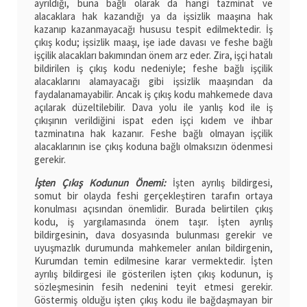
ayrıldığı, buna bağlı olarak da hangi tazminat ve
alacaklara hak kazandığı ya da işsizlik maaşına hak
kazanıp kazanmayacağı hususu tespit edilmektedir. İş
çıkış kodu; işsizlik maaşı, işe iade davası ve feshe bağlı
işçilik alacakları bakımından önem arz eder. Zira, işçi hatalı
bildirilen iş çıkış kodu nedeniyle; feshe bağlı işçilik
alacaklarını alamayacağı gibi işsizlik maaşından da
faydalanamayabilir. Ancak iş çıkış kodu mahkemede dava
açılarak düzeltilebilir. Dava yolu ile yanlış kod ile iş
çıkışının verildiğini ispat eden işçi kıdem ve ihbar
tazminatına hak kazanır. Feshe bağlı olmayan işçilik
alacaklarının ise çıkış koduna bağlı olmaksızın ödenmesi
gerekir.
İşten Çıkış Kodunun Önemi:
İşten ayrılış bildirgesi,
somut bir olayda feshi gerçekleştiren tarafın ortaya
konulması açısından önemlidir. Burada belirtilen çıkış
kodu, iş yargılamasında önem taşır. İşten ayrılış
bildirgesinin, dava dosyasında bulunması gerekir ve
uyuşmazlık durumunda mahkemeler anılan bildirgenin,
Kurumdan temin edilmesine karar vermektedir. İşten
ayrılış bildirgesi ile gösterilen işten çıkış kodunun, iş
sözleşmesinin fesih nedenini teyit etmesi gerekir.
Göstermiş olduğu işten çıkış kodu ile bağdaşmayan bir