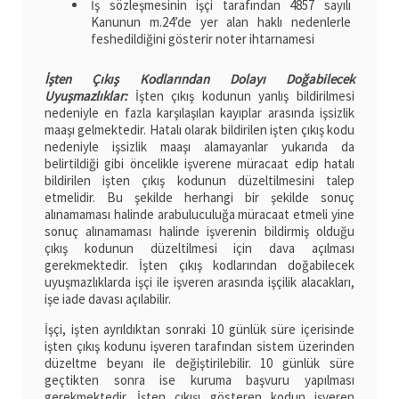
İş sözleşmesinin işçi tarafından 4857 sayılı
Kanunun m.24’de yer alan haklı nedenlerle
feshedildiğini gösterir noter ihtarnamesi
İşten Çıkış Kodlarından Dolayı Doğabilecek
Uyuşmazlıklar:
İşten çıkış kodunun yanlış bildirilmesi
nedeniyle en fazla karşılaşılan kayıplar arasında işsizlik
maaşı gelmektedir. Hatalı olarak bildirilen işten çıkış kodu
nedeniyle işsizlik maaşı alamayanlar yukarıda da
belirtildiği gibi öncelikle işverene müracaat edip hatalı
bildirilen işten çıkış kodunun düzeltilmesini talep
etmelidir. Bu şekilde herhangi bir şekilde sonuç
alınamaması halinde arabuluculuğa müracaat etmeli yine
sonuç alınamaması halinde işverenin bildirmiş olduğu
çıkış kodunun düzeltilmesi için dava açılması
gerekmektedir. İşten çıkış kodlarından doğabilecek
uyuşmazlıklarda işçi ile işveren arasında işçilik alacakları,
işe iade davası açılabilir.
İşçi, işten ayrıldıktan sonraki 10 günlük süre içerisinde
işten çıkış kodunu işveren tarafından sistem üzerinden
düzeltme beyanı ile değiştirilebilir. 10 günlük süre
geçtikten sonra ise kuruma başvuru yapılması
gerekmektedir. İşten çıkışı gösteren kodun işveren