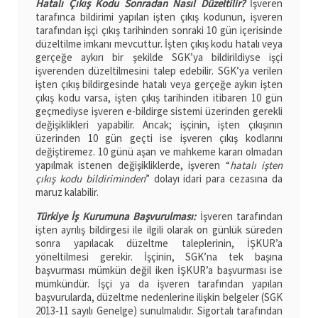
Hatalı Çıkış Kodu Sonradan Nasıl Düzeltilir?
İşveren
tarafınca bildirimi yapılan işten çıkış kodunun, işveren
tarafından işçi çıkış tarihinden sonraki 10 gün içerisinde
düzeltilme imkanı mevcuttur. İşten çıkış kodu hatalı veya
gerçeğe aykırı bir şekilde SGK’ya bildirildiyse işçi
işverenden düzeltilmesini talep edebilir. SGK’ya verilen
işten çıkış bildirgesinde hatalı veya gerçeğe aykırı işten
çıkış kodu varsa, işten çıkış tarihinden itibaren 10 gün
geçmediyse işveren e-bildirge sistemi üzerinden gerekli
değişiklikleri yapabilir. Ancak; işçinin, işten çıkışının
üzerinden 10 gün geçti ise işveren çıkış kodlarını
değiştiremez. 10 günü aşan ve mahkeme kararı olmadan
yapılmak istenen değişikliklerde, işveren “
hatalı işten
çıkış kodu bildiriminden
” dolayı idari para cezasına da
maruz kalabilir.
Türkiye İş Kurumuna Başvurulması:
İşveren tarafından
işten ayrılış bildirgesi ile ilgili olarak on günlük süreden
sonra yapılacak düzeltme taleplerinin, İŞKUR’a
yöneltilmesi gerekir. İşçinin, SGK’na tek başına
başvurması mümkün değil iken İŞKUR’a başvurması ise
mümkündür. İşçi ya da işveren tarafından yapılan
başvurularda, düzeltme nedenlerine ilişkin belgeler (SGK
2013‐11 sayılı Genelge) sunulmalıdır. Sigortalı tarafından