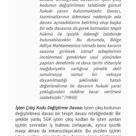
kodunun değiştirilmesi talebinde güncel
hukuki yararı bulunmaktadır. Davacı,
tazminatlarının ödenmesi nedeniyle eda
davası açmadıklarını belirtmiş olup başka
bir eda davasına da gerek kalmadan tespit
hükmü ile işsizlik ödeneği talebinde
bulunabilecektir. Bu durumda, Bölge
Adliye Mahkemesince istinafa konu kararın
esasına girilerek istinaf sebeplerinin
incelenmesi gerekirken usul yönünden
yapılan denetimle ve dava tarihi itibariyle
mağduriyetin varlığına yönelik delil
sunulmayıp somut bir vakıaya
dayanılmadığı şeklindeki hatalı
değerlendirme ile davanın hukuki yarar
yokluğundan reddine karar verilmesi
isabetsizdir.” (Y9HD)
İşten Çıkış Kodu Değiştirme Davası:
İşten çıkış kodunun
değiştirilmesi davası bir tespit davası niteliğindedir. Bir
şekilde yanlış SGK işten çıkış kodları ile işten ayrılan
işçinin sonradan iş bulması zorlaşacak, ayrıca işsizlik
maaşı alması da imkansızlaşacaktır. Bu yüzden işçinin