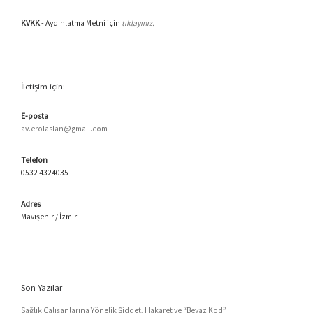
KVKK
- Aydınlatma Metni için
tıklayınız.
İletişim için:
E-posta
av.erolaslan@gmail.com
Telefon
0532 4324035
Adres
Mavişehir / İzmir
Son Yazılar
Sağlık Çalışanlarına Yönelik Şiddet, Hakaret ve “Beyaz Kod”