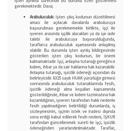
işten ayrılma sürecinde bu duruma özen göstermesi
gerekmektedir. Dava;
Arabuluculuk:
İşten çıkış kodunun düzeltilmesi
amacı ile açılacak davalarda arabulucuya
başvurulması gerekmemekle birlikte, işçi ile
işveren arasında işçilik alacakları ya da işe iade
talebi ile arabulucuya başvurulduğunda,
taraflarca arabuluculuk aşamasında anlaşılmış
olabilir. Bu durumda işten ayrılış bildirgesinde
gösterilen işten çıkış kodunun, bir önemi
kalmamaktadır. İşçi, anlaşma tutanağı gereğince
kıdem, ihbar ya da sair haklarına hak kazanabilir.
Anlaşma tutanağı, işsizlik ödeneği açısından da
belirleyicidir. 6325 sayılı HUAK yürürlüğe girmesi
sonrasında arabuluculuk tutanaklarında fesih,
işsizlik ödeneği alma koşulları kapsamında
gösterildiğinde, ihbar ve kıdem tazminatına hak
kazanıldığının, işveren tarafından haklı nedenle
fesih yapılmadığının belirtildiği durumlarda, iş
sözleşmesinin, işçinin istek ve iradesi dışında
sona erdiği kabul edilerek fesih nedeni, İŞKUR
tarafından güncellenmek sureti ile işçi, işsizlik
ödeneğinden yararlandırılmaktadır. Taraflar,