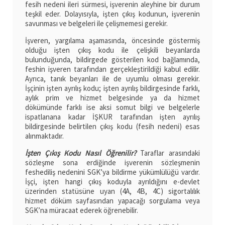
fesih nedeni ileri sürmesi, işverenin aleyhine bir durum
teşkil eder. Dolayısıyla, işten çıkış kodunun, işverenin
savunması ve belgeleri ile çelişmemesi gerekir.
İşveren, yargılama aşamasında, öncesinde göstermiş
olduğu işten çıkış kodu ile çelişkili beyanlarda
bulunduğunda, bildirgede gösterilen kod bağlamında,
feshin işveren tarafından gerçekleştirildiği kabul edilir.
Ayrıca, tanık beyanları ile de uyumlu olması gerekir.
İşçinin işten ayrılış kodu; işten ayrılış bildirgesinde farklı,
aylık prim ve hizmet belgesinde ya da hizmet
dökümünde farklı ise aksi somut bilgi ve belgelerle
ispatlanana kadar İŞKUR tarafından işten ayrılış
bildirgesinde belirtilen çıkış kodu (fesih nedeni) esas
alınmaktadır.
İşten Çıkış Kodu Nasıl Öğrenilir?
Taraflar arasındaki
sözleşme sona erdiğinde işverenin sözleşmenin
feshediliş nedenini SGK’ya bildirme yükümlülüğü vardır.
İşçi, işten hangi çıkış koduyla ayrıldığını e-devlet
üzerinden statüsüne uyan (4A, 4B, 4C) sigortalılık
hizmet döküm sayfasından yapacağı sorgulama veya
SGK’na müracaat ederek öğrenebilir.