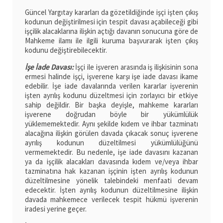
Güncel Yargıtay kararları da gözetildiğinde işçi işten çıkış
kodunun değiştirilmesi için tespit davası açabileceği gibi
işçilik alacaklarına ilişkin açtığı davanın sonucuna göre de
Mahkeme ilamı ile ilgili kuruma başvurarak işten çıkış
kodunu değiştirebilecektir.
İşe İade Davası:
İşçi ile işveren arasında iş ilişkisinin sona
ermesi halinde işçi, işverene karşı işe iade davası ikame
edebilir. İşe iade davalarında verilen kararlar işverenin
işten ayrılış kodunu düzeltmesi için zorlayıcı bir etkiye
sahip değildir. Bir başka deyişle, mahkeme kararları
işverene doğrudan böyle bir yükümlülük
yüklememektedir. Aynı şekilde kıdem ve ihbar tazminatı
alacağına ilişkin görülen davada çıkacak sonuç işverene
ayrılış kodunun düzeltilmesi yükümlülüğünü
vermemektedir. Bu nedenle, işe iade davasını kazanan
ya da işçilik alacakları davasında kıdem ve/veya ihbar
tazminatına hak kazanan işçinin işten ayrılış kodunun
düzeltilmesine yönelik talebindeki menfaati devam
edecektir. İşten ayrılış kodunun düzeltilmesine ilişkin
davada mahkemece verilecek tespit hükmü işverenin
iradesi yerine geçer.