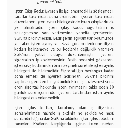
gerekmektedir.”
İşten Çıkış Kodu:
İşveren ile işçi arasındaki iş sözleşmesi,
taraflar tarafından sona erdirilebilir. İşveren tarafından
düzenlenen işten ayrılış bildirgesinde işten çıkış kodu da
yer almaktadır. İşten çıkış kodu, sigortalının iş
sözleşmesine son verilmesine yönelik gerekçenin,
SGK’na bildirilmesidir. Bildirgenin açıklamalar bölümünde
yer alan işten ayrılış ve eksik gün nedenlerine ilişkin
kodları belirlemeye ve bu kodlarda değişiklik yapmaya
SGK’nun yetkili olduğu düzenlenmiştir. İşveren,
sigortalının iş sözleşmesinin fesih nedenini gösteren,
işten çıkış kodlarından birini seçmek sureti ile işten ayrılış
bildirgesi ile bildirmelidir. Sigortalılığın başlangıcı kadar
sona ermesi de işveren açısından, SGK’na bildirimi
yapılması gereken bir yükümlülüktür. İş sözleşmesi sona
eren sigortalı hakkında işten ayrılmasını takip eden 10
günlük süre içerisinde işveren tarafından işten ayrılış
bildirgesi düzenlenmelidir.
İşten çıkış kodları, kurulmuş olan iş ilişkisinin
sonlandırılması halinde iş akdinin ne şekilde ve nasıl
sonlandırıldığına dair SGK’na bildirilen işten çıkış sebebini
tanımlar. Kodların karşılığında işçinin işten neden