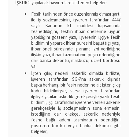
İŞKUR’a yapılacak başvurularda istenen belgeler:
Fesih tarihinden önce düzenlenmiş olması şartı
ile iş sözleşmesinin, işveren tarafından 4447
sayılı Kanunun 51. maddesi kapsamında
feshedildiğini, feshin ihbar önellerine uygun
yapıldığını gösterir yazı, işverenin işçiye fesih
bildirimini yaparak ihbar süresini başlattığı yazı,
ihbar öneli süresinde iş arama izni verildiğine
ilişkin yazı, ihbar tazminatının peşin ödendiğine
dair banka dekontu, makbuzu, ücret bordrosu
vs.
İşten çıkış nedeni askerlik olmakla birlikte,
işveren tarafından SGK’na askerlik dışında
başka herhangi bir fesih nedenine ait işten çıkış
kodu bildirilmişse, varsa işveren tarafından
ilgiliye yapılan askerlik gerekçesiyle yazılı fesih
bildirimi, işçi tarafından işverene verilen askerlik
gerekçesiyle iş sözleşmesinin sona ermesini
istediğine dair dilekçe, askerlik nedeniyle
feshe bağlı kıdem tazminatının ödendiğini
gösteren bordro veya banka dekontu gibi
belgeler,