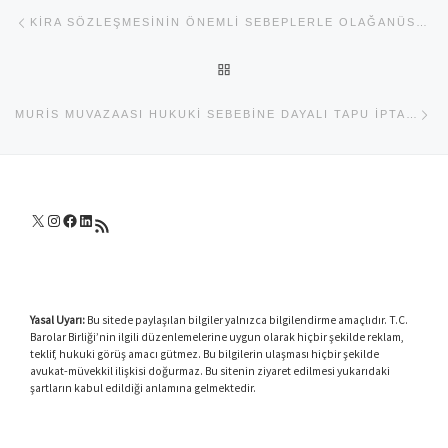
Yazı dolaşımı
Previous post
KIRA SÖZLEŞMESININ ÖNEMLI SEBEPLERLE OLAĞANÜSTÜ FESHI
BACK TO POST LIST
Ne
MURIS MUVAZAASI HUKUKI SEBEBINE DAYALI TAPU İPTALI, TESCIL DAVASI VE TENKIS DAVASI
X
Instagram
Facebook
LinkedIn
RSS akışı
Yasal Uyarı:
Bu sitede paylaşılan bilgiler yalnızca bilgilendirme amaçlıdır. T.C.
Barolar Birliği’nin ilgili düzenlemelerine uygun olarak hiçbir şekilde reklam,
teklif, hukuki görüş amacı gütmez. Bu bilgilerin ulaşması hiçbir şekilde
avukat-müvekkil ilişkisi doğurmaz. Bu sitenin ziyaret edilmesi yukarıdaki
şartların kabul edildiği anlamına gelmektedir.