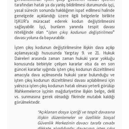
tarafından hatalı ya da yanlış bildirilmesi durumunda işçi,
yasal sürecin sonunda haklılığının ispat edilmesi halinde
genelgede açıklandığı üzere ilgili belgelerle birlikte
İŞKUR’a müracaat ederek kodun değiştirilmesini
sağlayabilir. İşçi, bunların yanında tespit davası
niteliğinde olan “
işten çıkış kodunun değiştirilmesi
”
davası yoluna da başvurabilir.
İşten çıkış kodunun değiştirilmesine ilişkin dava açılıp
açılamayacağı hususunda Yargıtay 9. ve 21. Hukuk
Daireleri arasında zaman zaman hukuki yarar yokluğu
konusunda birbiriyle çelişen kararlar olsa da en son
güncel kararlar ışığında işten çıkış kodunun düzeltilmesi
amacıyla dava açılmasında hukuki yarar bulunduğu ve
işten çıkış kodunun düzeltilmesi davası açılabilmesi için
yalnızca işten çıkış kodunun hatalı olması yeterli görülüp
Mahkemelerce işçinin mağduriyetine ilişkin belge, delil
vs. sunmasına gerek olmadığı fikrinde mutabık kaldığı
görülmektedir.
“Açıklanan dosya içeriği ve tespit davasına
ilişkin düzenlemeler ve özellikle Sosyal
Güvenlik Merkezinin davacı tarafa cevabı
dikkate alındığında; davacının işten çıkış