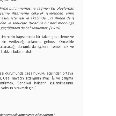
endirme bulunmamasına rağmen bu olaylardan
yerine ihtarname çekerek işverenden amiri
nmasını istemesi ve akabinde …tarihinde de iş
den ve sonuçları itibariyle bir nevi mobbinge
 geçtiğinden de bahsedilemez. (Y9HD)
tim hakkı kapsamında bir takım gözetleme ve
izin verileceği anlamına gelmez. Öncelikle
ullanacağı durumlarda işçilerin temel hak ve
 hakkını kullanmalıdır.
anması durumunda ceza hukuku açısından ortaya
 Özel hayatın gizliliğinin ihlali, İş ve çalışma
sömürmek, Sendikal hakların kullanılmasının
n yoksun bırakmak gibi.)
 danışmanlık
almanızı tavsiye ederim.”