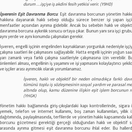
durum …işçiye iş akdini fesih yetkisi verir. (Y9HD)
İşverenin Eşit Davranma Borcu
: Eşit davranma borcunun yönetim hakk
hakkına dayanarak haklı sebep olduğu sürece benzer işi yapan işçi
menfaatler açısından ayrıma gidebilir. Ancak bu sebebin haklı ve objekti
davranma borcuna aykırılık sonucu ortaya çıkar. Bunun yanı sıra işçi grubun
aynı yerde ve aynı konumda çalışmaları gerekir.
İşveren, engelli işçinin engelinden kaynaklanan yorgunluk nedeniyle işç
çalışma saatleri ile çalışmasını sağlayabilir. Hatta engelli işçinin yoğun
yarı zamanlı veya farklı çalışma saatleriyle çalışmasına izin verebilir.
önlemleri alması, engellinin iş yaşamını ve işi yapmasını kolaylaştırıcı şe
ve işçiler arası ayrımcılık olarak yorumlanamaz.
İşveren, haklı ve objektif bir neden olmadıkça farklı da
tümünü toplu iş sözleşmesinin sosyal yardım ve parasal me
altında olup, kamu düzenine ilişkin eşit işlem borcunun 
(YHGK)
Yönetim hakkı bağlamında giriş-çıkışlardaki kapı kontrollerinde, sigara
yemek, telefon ve internet kullanımı, boş zaman kullanımları, yıllık izin
dağıtımında, paylaşılmasında, terfilerde ve yönetim hakkı kapsamında k
borcunu gözetmesi gerektiği gerçeği olduğundan haklı ve objektif se
arasında ayrıma gitmesi eşit davranma borcunu ihlal eder. Bu haller