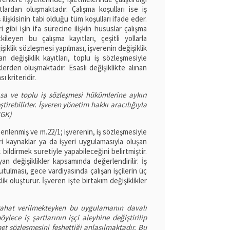
tlardan oluşmaktadır. Çalışma koşulları ise iş
lişkisinin tabi olduğu tüm koşulları ifade eder.
ri gibi işin ifa sürecine ilişkin hususlar çalışma
ileyen bu çalışma kayıtları, çeşitli yollarla
ğişiklik sözleşmesi yapılması, işverenin değişiklik
 değişiklik kayıtları, toplu iş sözleşmesiyle
lerden oluşmaktadır. Esaslı değişiklikte alınan
ı kriteridir.
asa ve toplu iş sözleşmesi hükümlerine aykırı
irebilirler. İşveren yönetim hakkı aracılığıyla
HGK)
enlenmiş ve m.22/1; işverenin, iş sözleşmesiyle
i kaynaklar ya da işyeri uygulamasıyla oluşan
k bildirmek suretiyle yapabileceğini belirtmiştir.
yan değişiklikler kapsamında değerlendirilir. İş
utulması, gece vardiyasında çalışan işçilerin üç
lik oluşturur. İşveren işte birtakım değişiklikler
tirahat verilmekteyken bu uygulamanın davalı
öylece iş şartlarının işçi aleyhine değiştirilip
met sözleşmesini feshettiği anlaşılmaktadır. Bu