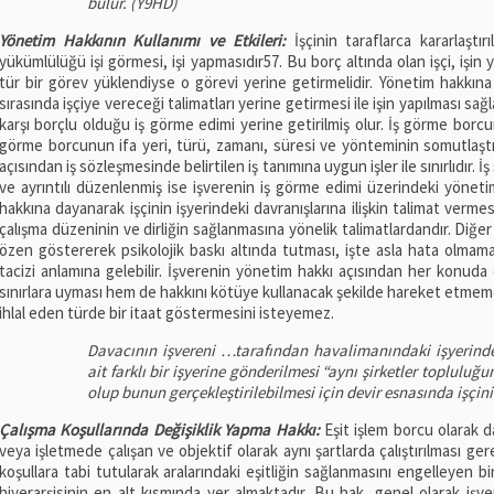
bulur. (Y9HD)
Yönetim Hakkının Kullanımı ve Etkileri:
İşçinin taraflarca kararlaşt
yükümlülüğü işi görmesi, işi yapmasıdır57. Bu borç altında olan işçi, işi
tür bir görev yüklendiyse o görevi yerine getirmelidir. Yönetim hakkın
sırasında işçiye vereceği talimatları yerine getirmesi ile işin yapılması sağ
karşı borçlu olduğu iş görme edimi yerine getirilmiş olur. İş görme borcu
görme borcunun ifa yeri, türü, zamanı, süresi ve yönteminin somutlaştırılm
açısından iş sözleşmesinde belirtilen iş tanımına uygun işler ile sınırlıdır. 
ve ayrıntılı düzenlenmiş ise işverenin iş görme edimi üzerindeki yöneti
hakkına dayanarak işçinin işyerindeki davranışlarına ilişkin talimat vermes
çalışma düzeninin ve dirliğin sağlanmasına yönelik talimatlardandır. Diğer t
özen göstererek psikolojik baskı altında tutması, işte asla hata olmamas
tacizi anlamına gelebilir. İşverenin yönetim hakkı açısından her konud
sınırlara uyması hem de hakkını kötüye kullanacak şekilde hareket etmemes
ihlal eden türde bir itaat göstermesini isteyemez.
Davacının işvereni …tarafından havalimanındaki işyerind
ait farklı bir işyerine gönderilmesi “aynı şirketler topluluğ
olup bunun gerçekleştirilebilmesi için devir esnasında işçini
Çalışma Koşullarında Değişiklik Yapma Hakkı:
Eşit işlem borcu olarak d
veya işletmede çalışan ve objektif olarak aynı şartlarda çalıştırılması ge
koşullara tabi tutularak aralarındaki eşitliğin sağlanmasını engelleyen 
hiyerarşisinin en alt kısmında yer almaktadır. Bu hak, genel olarak işver