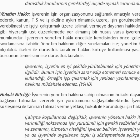
dürüstlük kurallarının gerektirdiği ölçüde uymak zorundadır
Yönetim Hakkı:
İşverenin işin organizasyonunu sağlamak amacıyla verece
ederek, kanun, TİS ve iş akdine aykırı olmamak üzere, işin görülmesini
verebilmesi ve işçiyi çalıştırmak üzere talimat vermeye dayanan hakkıd
gibi hiyerarşik üst düzenlemede yer almamış bir husus varsa işveren
mümkündür. İşverenin yönetim hakkı öncelikle kendisinden önce gele
sınırlamasına tabidir. Yönetim hakkının diğer sınırlamaları ise; yönetim ha
ölçülülük ilkeleri ile dürüstlük kuralı ve hakkın kötüye kullanılması yasa
borcunun temel sınırı ise dürüstlük kuralıdır.
İşverenin, işyerini en iyi şekilde yürütebilmek için yöneti
ilgilidir. Bunun için işyerinin zarar edip etmemesi sonuca e
kullandığı, örneğin işçi çıkarmak için yeniden yapılanmaya
hakkına müdahale edemez. (Y9HD)
Hukuki Niteliği:
İşverenin yönetim hakkına sahip olmasının hukuki dayanağ
bağlayıcı talimatlar vererek işin yürütümünü sağlayabilmektedir. İşve
sözleşmesi ile tanınan talimat verme yetkisi, hukuk ile korunduğu için hak 
Çalışma koşullarında değişiklik, işverenin yönetim hakkı ile 
verimliliği noktasında işin yürütümü için gerekli tedbirleri a
ve zamanını, hizmetin niteliğini işveren belirler. İşverenin 
ya da işyerinde uygulanan toplu iş sözleşmesinde açıkç