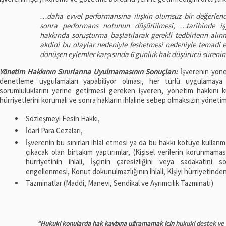
…daha evvel performansına ilişkin olumsuz bir değerl
sonra performans notunun düşürülmesi, …tarihinde iş
hakkında soruşturma başlatılarak gerekli tedbirlerin alı
akdini bu olaylar nedeniyle feshetmesi nedeniyle temadi e
dönüşen eylemler karşısında 6 günlük hak düşürücü sürenin
Yönetim Hakkının Sınırlarına Uyulmamasının Sonuçları:
İşverenin yöne
denetleme uygulamaları yapabiliyor olması, her türlü uygulamaya 
sorumluluklarını yerine getirmesi gereken işveren, yönetim hakkını k
hürriyetlerini korumalı ve sonra hakların ihlaline sebep olmaksızın yönetim
Sözleşmeyi Fesih Hakkı,
İdari Para Cezaları,
İşverenin bu sınırları ihlal etmesi ya da bu hakkı kötüye kull
çıkacak olan birtakım yaptırımlar, (Kişisel verilerin korunmaması,
hürriyetinin ihlali, İşçinin çaresizliğini veya sadakatini 
engellenmesi, Konut dokunulmazlığının ihlali, Kişiyi hürriyetinde
Tazminatlar (Maddi, Manevi, Sendikal ve Ayrımcılık Tazminatı)
“Hukuki konularda hak kaybına uğramamak için
hukuki destek ve