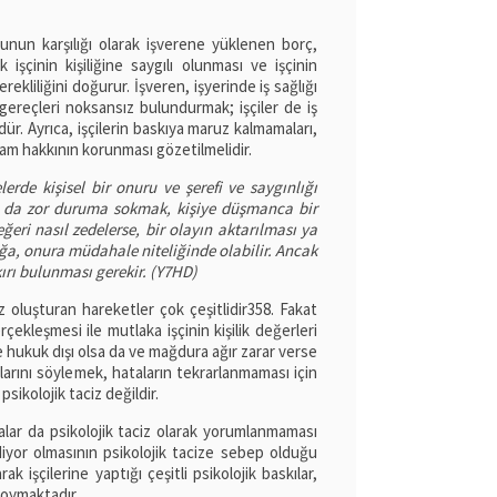
nun karşılığı olarak işverene yüklenen borç,
işçinin kişiliğine saygılı olunması ve işçinin
kliliğini doğurur. İşveren, işyerinde iş sağlığı
gereçleri noksansız bulundurmak; işçiler de iş
r. Ayrıca, işçilerin baskıya maruz kalmamaları,
am hakkının korunması gözetilmelidir.
erde kişisel bir onuru ve şerefi ve saygınlığı
ya da zor duruma sokmak, kişiye düşmanca bir
ri nasıl zedelerse, bir olayın aktarılması ya
lığa, onura müdahale niteliğinde olabilir. Ancak
rı bulunması gerekir. (Y7HD)
iz oluşturan hareketler çok çeşitlidir358. Fakat
rçekleşmesi ile mutlaka işçinin kişilik değerleri
ve hukuk dışı olsa da ve mağdura ağır zarar verse
larını söylemek, hataların tekrarlanmaması için
sikolojik taciz değildir.
alar da psikolojik taciz olarak yorumlanmaması
diyor olmasının psikolojik tacize sebep olduğu
ak işçilerine yaptığı çeşitli psikolojik baskılar,
koymaktadır.