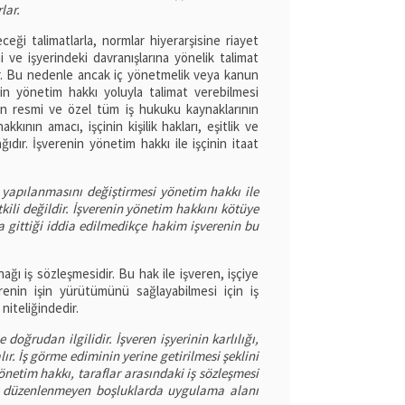
lar.
ği talimatlarla, normlar hiyerarşisine riayet
 ve işyerindeki davranışlarına yönelik talimat
ır. Bu nedenle ancak iç yönetmelik veya kanun
in yönetim hakkı yoluyla talimat verebilmesi
n resmi ve özel tüm iş hukuku kaynaklarının
kkının amacı, işçinin kişilik hakları, eşitlik ve
ğıdır. İşverenin yönetim hakkı ile işçinin itaat
m yapılanmasını değiştirmesi yönetim hakkı ile
tkili değildir. İşverenin yönetim hakkını kötüye
 gittiği iddia edilmedikçe hakim işverenin bu
ı iş sözleşmesidir. Bu hak ile işveren, işçiye
renin işin yürütümünü sağlayabilmesi için iş
niteliğindedir.
doğrudan ilgilidir. İşveren işyerinin karlılığı,
lır. İş görme ediminin yerine getirilmesi şeklini
yönetim hakkı, taraflar arasındaki iş sözleşmesi
a düzenlenmeyen boşluklarda uygulama alanı