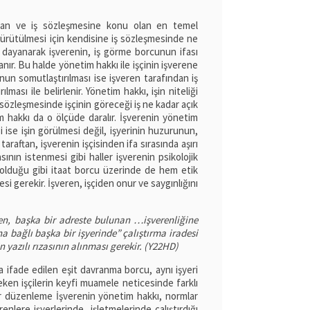
ırılan ve iş sözleşmesine konu olan en temel
n yürütülmesi için kendisine iş sözleşmesinde ne
a dayanarak işverenin, iş görme borcunun ifası
lanır. Bu halde yönetim hakkı ile işçinin işverene
nun somutlaştırılması ise işveren tarafından iş
ası ile belirlenir. Yönetim hakkı, işin niteliği
İş sözleşmesinde işçinin göreceği iş ne kadar açık
m hakkı da o ölçüde daralır. İşverenin yönetim
i ise işin görülmesi değil, işyerinin huzurunun,
araftan, işverenin işçisinden ifa sırasında aşırı
ının istenmesi gibi haller işverenin psikolojik
a olduğu gibi itaat borcu üzerinde de hem etik
i gerekir. İşveren, işçiden onur ve saygınlığını
en, başka bir adreste bulunan …işverenliğine
una bağlı başka bir işyerinde” çalıştırma iradesi
n yazılı rızasının alınması gerekir. (Y22HD)
a ifade edilen eşit davranma borcu, aynı işyeri
reken işçilerin keyfi muamele neticesinde farklı
bir düzenleme İşverenin yönetim hakkı, normlar
enlere işyerlerinde, işletmelerinde çalıştırdığı