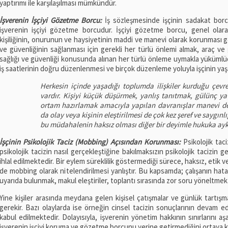
yaptırımı ile karşılaşılması mümkündür.
İşverenin İşçiyi Gözetme Borcu:
İş sözleşmesinde işçinin sadakat borcu
işverenin işçiyi gözetme borcudur. İşçiyi gözetme borcu, genel olarak 
kişiliğinin, onurunun ve haysiyetinin maddi ve manevi olarak korunması gere
ve güvenliğinin sağlanması için gerekli her türlü önlemi almak, araç ve 
sağlığı ve güvenliği konusunda alınan her türlü önleme uymakla yükümlüdü
iş saatlerinin doğru düzenlenmesi ve birçok düzenleme yoluyla işçinin yaş
Herkesin içinde yaşadığı toplumda ilişkiler kurduğu çevrel
vardır. Kişiyi küçük düşürmek, yanlış tanıtmak, gülünç 
ortam hazırlamak amacıyla yapılan davranışlar manevi değe
da olay veya kişinin eleştirilmesi de çok kez şeref ve saygın
bu müdahalenin haksız olması diğer bir deyimle hukuka aykı
İşçinin Psikolojik Taciz (Mobbing) Açısından Korunması:
Psikolojik tac
psikolojik tacizin nasıl gerçekleştiğine bakılmaksızın psikolojik tacizin ge
ihlal edilmektedir. Bir eylem süreklilik göstermediği sürece, haksız, etik 
de mobbing olarak nitelendirilmesi yanlıştır. Bu kapsamda; çalışanın hata
uyarıda bulunmak, makul eleştiriler, toplantı sırasında zor soru yöneltmek p
Yine kişiler arasında meydana gelen kişisel çatışmalar ve günlük tartışm
gerekir. Bazı olaylarda ise örneğin cinsel tacizin sonuçlarının devam e
kabul edilmektedir. Dolayısıyla, işverenin yönetim hakkının sınırlarını aşar
işverenin işçiyi koruma ve gözetme borcunu yerine getirmediğini ortaya 