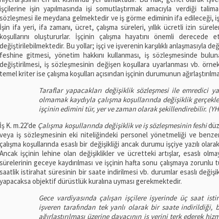
işçilerine işin yapılmasında işi somutlaştırmak amacıyla verdiği talima
sözleşmesi ile meydana gelmektedir ve iş görme ediminin ifa edileceği, iş i
İşin ifa yeri, ifa zamanı, ücret, çalışma süreleri, yıllık ücretli izin sürele
koşullarını oluştururlar. İşçinin çalışma hayatını önemli derecede etk
değiştirilebilmektedir. Bu yollar; işçi ve işverenin karşılıklı anlaşmasıyla de
feshine gitmesi, yönetim hakkını kullanması, iş sözleşmesinde bulunan
değiştirilmesi, iş sözleşmesinin değişen koşullara uyarlanması vb. örnek
temel kriter ise çalışma koşulları açısından işçinin durumunun ağırlaştırılmas
Taraflar yapacakları değişiklik sözleşmesi ile emredici y
olmamak kaydıyla çalışma koşullarında değişiklik gerçekleşt
işçinin edimini tür, yer ve zaman olarak şekillendirebilir. (Y
İş K. m.22’de
Çalışma koşullarında değişiklik ve iş sözleşmesinin feshi
düz
veya iş sözleşmesinin eki niteliğindeki personel yönetmeliği ve benzer
çalışma koşullarında esaslı bir değişikliği ancak durumu işçiye yazılı olara
Ancak işçinin lehine olan değişiklikler ve ücretteki artışlar, esaslı olma
sürelerinin geceye kaydırılması ve işçinin hafta sonu çalışmaya zorunlu t
saatlik istirahat süresinin bir saate indirilmesi vb. durumlar esaslı değişik
yapacaksa objektif dürüstlük kuralına uyması gerekmektedir.
Gece vardiyasında çalışan işçilere işyerinde üç saat is
işveren tarafından tek yanlı olarak bir saate indirildiği, b
ağırlaştırılması üzerine davacının iş yerini terk ederek hiz