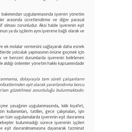
ı bakımından uygulanmasında işveren yönetim
ler arasında ücretlendirme ve diğer parasal
f olması zorunludur. Aksi halde işverenin eşit
un ya da işçilerin aynı işverene bağlı olarak ve
iye ek molalar vermesini sağlayarak daha esnek
 saatlerde yolculuk yapmasının önüne geçmek için
 Bu ve benzeri durumlarda işverenin belirlenen
kilde aldığı önlemler yönetim hakkı kapsamındadır
vranmama, dolayısıyla tam süreli çalışanların
nfaatlerinden eşit olarak yararlandırma borcu
re’sen gözetilmesi zorunluluğu bulunmaktadır.
 içme yasağının uygulanmasında, kılık kıyafet,
 kullanımları, tatiller, gece çalışmaları, işin
alan tüm uygulamalarda işverenin eşit davranma
bepler bulunmadığı sürece işverenin işçileri
de eşit davranılmamasına dayanarak tazminat