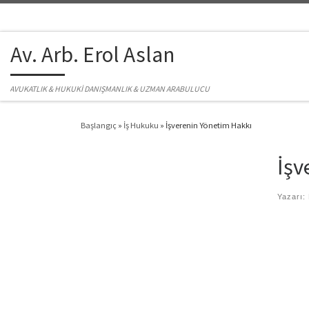
Skip to content
Av. Arb. Erol Aslan
AVUKATLIK & HUKUKİ DANIŞMANLIK & UZMAN ARABULUCU
Başlangıç
»
İş Hukuku
»
İşverenin Yönetim Hakkı
İşv
Yazarı: