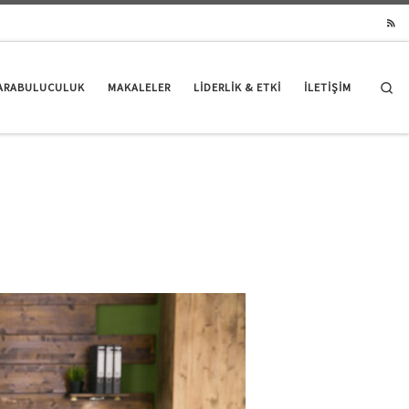
Se
ARABULUCULUK
MAKALELER
LIDERLIK & ETKI
İLETİŞİM