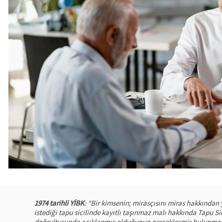
1974 tarihli YİBK
: “Bir kimsenin; mirasçısını miras hakkında
istediği tapu sicilinde kayıtlı taşınmaz malı hakkında Tapu S
doğrultusunda açıklanmış olduğunun gerçekleşmiş bulunması 