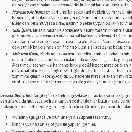
ölünceye kadar bakma sözleşmelerini kullandıkları görülmektedir.
Muvazaa Anlaşması;
Herhangi bir şekle tabi değildir ve miras bıra
işlemin hiçbir hüküm ifade etmeyeceği konusunda aralarında vardıkl
işlem dahi olsa muvazaa anlaşmasının o şekle uygun olarak yapılm
Gizli İşlem;
Miras bırakan ile sözleşmenin karşı tarafının kendi aral
görünürdeki sözleşmenin arkasına sakladıkları sözleşmedir. Görün
tarafların iradeleri ile beyanları uyumlu olmaktadır. Muris muvazaas
devretmek istediğinden en fazla görülen gizli sözleşme bağışlama 
Aldatma Kastı;
Muris muvazaasının temelinde miras bırakanın mirasçıl
onların hukuki haklarını kullanmalarını da önleyecek şekilde gizley
Aldatılmak istenen kişi herhangi bir kişi değil bizzat miras bırakanın 
muvazaalı olarak malvarlığı devrettiğinde aldatma kastı sadece o an
tüm mirasçılarını kapsayacaktır. Bu nedenle miras bırakanın muvaza
sıfatını kazananlar da bu muvazaaya karşı dava yoluna başvurabilir.
uvazaa Belirtileri:
Yargıtay’ın da belirttiği şekilde miras bırakanın sağlığın
asarruflarda da muvazaa belirtisi taşıyan çeşitli işlemler bulunmakta ve b
er olayın kendi özelliklerine göre değerlendirilir. Örnekseyici belirtiler olar
Murisin yaşlılığında ve ölümüne yakın şüpheli tasarrufu,
İkinci eş ya da son eş teşviki ile yapılan işlemler,
Yöresel nedenlerle erkek çocuğun kız çocuğuna üstün tutulması,