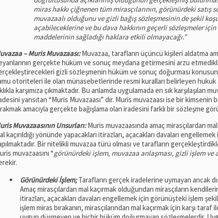
miras hakkı çiğnenen tüm mirasçılarının, görünürdeki satış
muvazaalı olduğunu ve gizli bağış sözleşmesinin de şekil ko
açabileceklerine ve bu dava hakkının geçerli sözleşmeler içi
maddelerinin sağladığı haklara etkili olmayacağı.”
uvazaa – Muris Muvazaası:
Muvazaa, tarafların üçüncü kişileri aldatma a
eyanlarının gerçekte hüküm ve sonuç meydana getirmesini arzu etmedikle
erçekleştirecekleri gizli sözleşmenin hüküm ve sonuç doğurması konusunda 
amu otoriteleri ile olan münasebetlerinde resmi kuralları belirleyen hukuk 
ıklıkla karşımıza çıkmaktadır. Bu anlamda uygulamada en sık karşılaşılan mu
radesini yansıtan “Muris Muvazaası” dır. Muris muvazaası ise bir kimsenin b
ırakmak amacıyla gerçekte bağışlama olan iradesini farklı bir sözleşme gö
uris Muvazaasının Unsurları:
Muris muvazaasında amaç mirasçılardan mal 
al kaçırıldığı yönünde yapacakları itirazları, açacakları davaları engellemek
apılmaktadır. Bir nitelikli muvazaa türü olması ve tarafların gerçekleştirdik
uris muvazaasını “
görünürdeki işlem, muvazaa anlaşması, gizli işlem ve 
erekir.
Görünürdeki İşlem;
Tarafların gerçek iradelerine uymayan ancak dışa
Amaç mirasçılardan mal kaçırmak olduğundan mirasçıların kendileri
itirazları, açacakları davaları engellemek için görünüşteki işlem şek
işlem miras bırakanın, mirasçılarından mal kaçırmak için karşı taraf 
uygun düşmeyen ve hiçbir hüküm doğurmayan sözleşmelerdir. Uygu