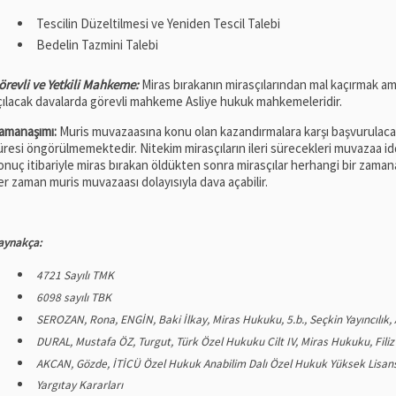
Tescilin Düzeltilmesi ve Yeniden Tescil Talebi
Bedelin Tazmini Talebi
örevli ve Yetkili Mahkeme:
Miras bırakanın mirasçılarından mal kaçırmak ama
çılacak davalarda görevli mahkeme Asliye hukuk mahkemeleridir.
amanaşımı:
Muris muvazaasına konu olan kazandırmalara karşı başvurulac
üresi öngörülmemektedir. Nitekim mirasçıların ileri sürecekleri muvazaa iddias
onuç itibariyle miras bırakan öldükten sonra mirasçılar herhangi bir zama
er zaman muris muvazaası dolayısıyla dava açabilir.
aynakça:
4721 Sayılı TMK
6098 sayılı TBK
SEROZAN, Rona, ENGİN, Baki İlkay, Miras Hukuku, 5.b., Seçkin Yayıncılık,
DURAL, Mustafa ÖZ, Turgut, Türk Özel Hukuku Cilt IV, Miras Hukuku, Filiz 
AKCAN, Gözde, İTİCÜ Özel Hukuk Anabilim Dalı Özel Hukuk Yüksek Lisans
Yargıtay Kararları