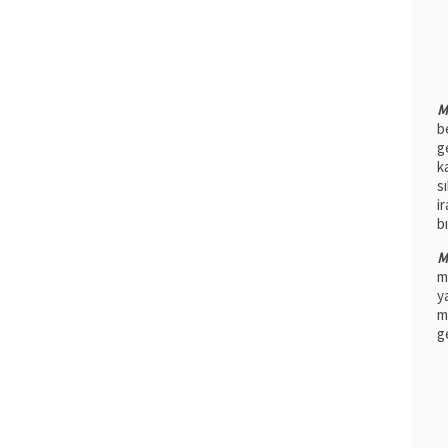
M
b
g
k
s
i
b
M
m
y
m
g