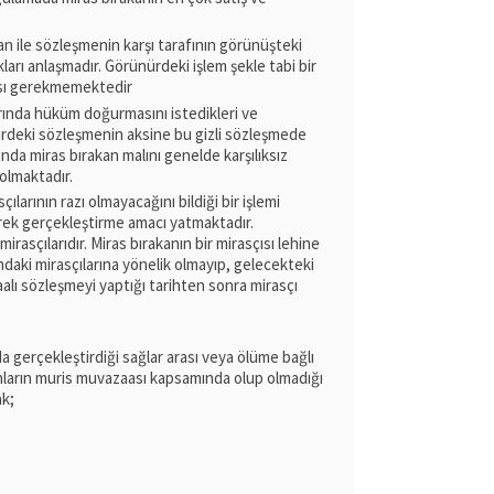
kan ile sözleşmenin karşı tarafının görünüşteki
arı anlaşmadır. Görünürdeki işlem şekle tabi bir
ası gerekmemektedir
arında hüküm doğurmasını istedikleri ve
ürdeki sözleşmenin aksine bu gizli sözleşmede
ında miras bırakan malını genelde karşılıksız
olmaktadır.
arının razı olmayacağını bildiği bir işlemi
erek gerçekleştirme amacı yatmaktadır.
mirasçılarıdır. Miras bırakanın bir mirasçısı lehine
daki mirasçılarına yönelik olmayıp, gelecekteki
alı sözleşmeyi yaptığı tarihten sonra mirasçı
da gerçekleştirdiği sağlar arası veya ölüme bağlı
unların muris muvazaası kapsamında olup olmadığı
ak;