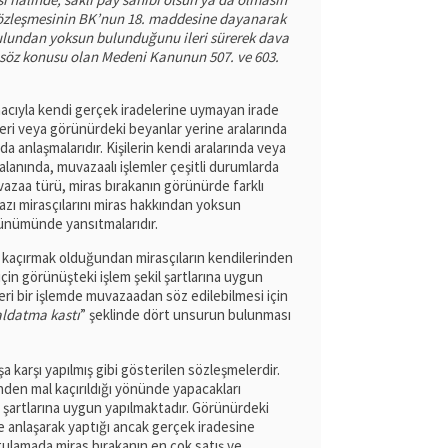
 sözleşmesinin BK’nun 18. maddesine dayanarak
şulundan yoksun bulunduğunu ileri sürerek dava
n söz konusu olan Medeni Kanunun 507. ve 603.
macıyla kendi gerçek iradelerine uymayan irade
ri veya görünürdeki beyanlar yerine aralarında
anlaşmalarıdır. Kişilerin kendi aralarında veya
alanında, muvazaalı işlemler çeşitli durumlarda
vazaa türü, miras bırakanın görünürde farklı
azı mirasçılarını miras hakkından yoksun
rünümünde yansıtmalarıdır.
kaçırmak olduğundan mirasçıların kendilerinden
 için görünüşteki işlem şekil şartlarına uygun
leri bir işlemde muvazaadan söz edilebilmesi için
aldatma kastı
” şeklinde dört unsurun bulunması
 karşı yapılmış gibi gösterilen sözleşmelerdir.
nden mal kaçırıldığı yönünde yapacakları
il şartlarına uygun yapılmaktadır. Görünürdeki
ile anlaşarak yaptığı ancak gerçek iradesine
lamada miras bırakanın en çok satış ve