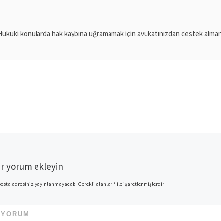
Hukuki konularda hak kaybına uğramamak için avukatınızdan destek almanız
ir yorum ekleyin
posta adresiniz yayınlanmayacak.
Gerekli alanlar
*
ile işaretlenmişlerdir
*
YORUM