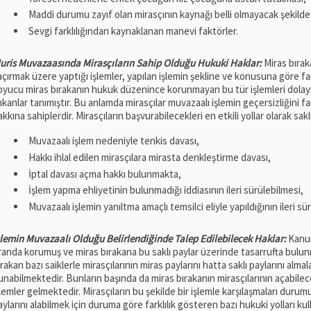
Maddi durumu zayıf olan mirasçının kaynağı belli olmayacak şekild
Sevgi farklılığından kaynaklanan manevi faktörler.
uris Muvazaasında Mirasçıların Sahip Olduğu Hukuki Haklar:
Miras bırak
açırmak üzere yaptığı işlemler, yapılan işlemin şekline ve konusuna göre fa
oyucu miras bırakanın hukuk düzenince korunmayan bu tür işlemleri dolayısı
mkanlar tanımıştır. Bu anlamda mirasçılar muvazaalı işlemin geçersizliğini f
akkına sahiplerdir. Mirasçıların başvurabilecekleri en etkili yollar olarak saklı
Muvazaalı işlem nedeniyle tenkis davası,
Hakkı ihlal edilen mirasçılara mirasta denkleştirme davası,
İptal davası açma hakkı bulunmakta,
İşlem yapma ehliyetinin bulunmadığı iddiasının ileri sürülebilmesi,
Muvazaalı işlemin yanıltma amaçlı temsilci eliyle yapıldığının ileri sü
şlemin Muvazaalı Olduğu Belirlendiğinde Talep Edilebilecek Haklar:
Kanun
randa korumuş ve miras bırakana bu saklı paylar üzerinde tasarrufta bulu
ırakan bazı saiklerle mirasçılarının miras paylarını hatta saklı paylarını al
unabilmektedir. Bunların başında da miras bırakanın mirasçılarının açabile
şlemler gelmektedir. Mirasçıların bu şekilde bir işlemle karşılaşmaları dur
aylarını alabilmek için duruma göre farklılık gösteren bazı hukuki yolları kull