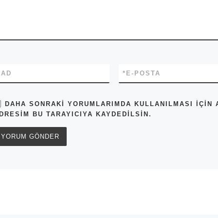
*
AD
*
E-POSTA
DAHA SONRAKI YORUMLARIMDA KULLANILMASI IÇIN A
DRESIM BU TARAYICIYA KAYDEDILSIN.