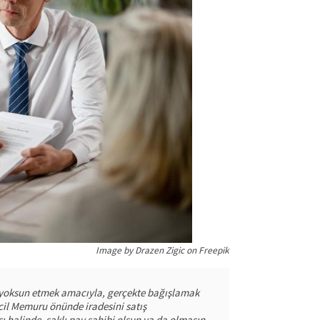
Image by Drazen Zigic on Freepik
n yoksun etmek amacıyla, gerçekte bağışlamak
icil Memuru önünde iradesini satış
halinde, saklı pay sahibi olsun ya da olmasın