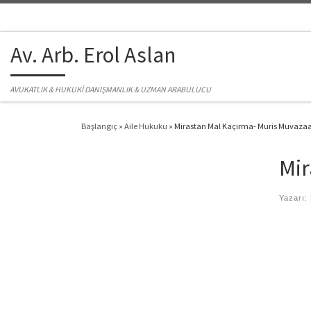
Skip to content
Av. Arb. Erol Aslan
AVUKATLIK & HUKUKİ DANIŞMANLIK & UZMAN ARABULUCU
Başlangıç
»
Aile Hukuku
»
Mirastan Mal Kaçırma- Muris Muvazaa
Mir
Yazarı: