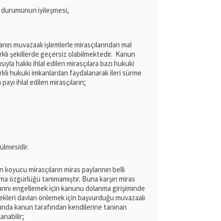
e durumunun iyileşmesi,
anın muvazaalı işlemlerle mirasçılarından mal
rklı şekillerde geçersiz olabilmektedir. Kanun
yla hakkı ihlal edilen mirasçılara bazı hukuki
arklı hukuki imkanlardan faydalanarak ileri sürme
 payı ihlal edilen mirasçıların;
rülmesidir.
 koyucu mirasçıların miras paylarının belli
nma özgürlüğü tanımamıştır. Buna karşın miras
malarını engellemek için kanunu dolanma girişiminde
cekleri davları önlemek için başvurduğu muvazaalı
umunda kanun tarafından kendilerine tanınan
anabilir;