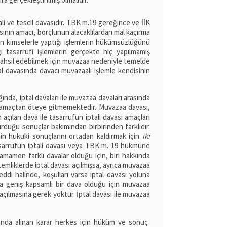
li ve tescil davasıdır. TBK m.19 gereğince ve İİK
sının amacı, borçlunun alacaklılardan mal kaçırma
en kimselerle yaptığı işlemlerin hükümsüzlüğünü
 tasarrufi işlemlerin gerçekte hiç yapılmamış
 tahsil edebilmek için muvazaa nedeniyle temelde
l davasında davacı muvazaalı işlemle kendisinin
ında, iptal davaları ile muvazaa davaları arasında
ü amaçtan öteye gitmemektedir. Muvazaa davası,
çılan dava ile tasarrufun iptali davası amaçları
ğurduğu sonuçlar bakımından birbirinden farklıdır.
in hukuki sonuçlarını ortadan kaldırmak için
iki
tasarrufun iptali davası veya TBK m. 19 hükmüne
amamen farklı davalar olduğu için, biri hakkında
temliklerde iptal davası açılmışsa, ayrıca muvazaa
ddi halinde, koşulları varsa iptal davası yoluna
aha geniş kapsamlı bir dava olduğu için muvazaa
n açılmasına gerek yoktur. İptal davası ile muvazaa
ında alınan karar herkes için hüküm ve sonuç