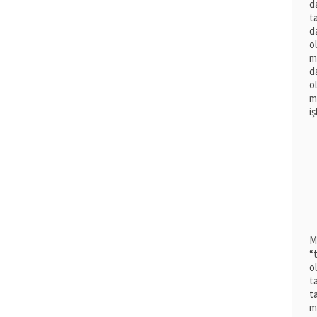
d
t
d
o
m
d
o
m
i
M
“
o
t
t
m