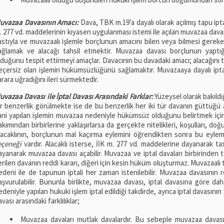
uvazaa Davasının Amacı:
Dava, TBK m.19’a dayalı olarak açılmış tapu ipta
. 277 vd. maddelerinin kıyasen uygulanması istemi ile açılan muvazaa dava
astıyla ve muvazaalı işlemle borçlunun amacını bilen veya bilmesi gerek
ağlamak ve alacağı tahsil etmektir. Muvazaa davası borçlunun yaptığı
lduğunu tespit ettirmeyi amaçlar. Davacının bu davadaki amacı; alacağını
eçersiz olan işlemin hükümsüzlüğünü sağlamaktır. Muvazaaya dayalı ipta
arara uğradığını ileri sürmektedir.
uvazaa Davası ile İptal Davası Arasındaki Farklar:
Yüzeysel olarak bakıldığ
ir benzerlik görülmekte ise de bu benzerlik her iki tür davanın güttüğ
ani yapılan işlemin muvazaa nedeniyle hükümsüz olduğunu belirtmek için a
akımından birbirlerine yaklaşırlarsa da gerçekte nitelikleri, koşulları, do
lacaklının, borçlunun mal kaçırma eylemini öğrendikten sonra bu eylem
eçeneği
vardır. Alacaklı isterse, İİK m. 277 vd. maddelerine dayanarak 
ayanarak muvazaa davası açabilir. Muvazaa ve iptal davaları birbirinden t
erilen davanın reddi kararı, diğeri için kesin hüküm oluşturmaz. Muvazaalı 
edeni ile de tapunun iptali her zaman istenilebilir. Muvazaa davasının re
aşvurulabilir. Bununla birlikte, muvazaa davası, iptal davasına göre d
edeniyle yapılan hukuki işlem iptal edildiği takdirde, ayrıca iptal davasını
vası arasındaki farklılıklar;
Muvazaa davaları mutlak davalardır. Bu sebeple muvazaa davas