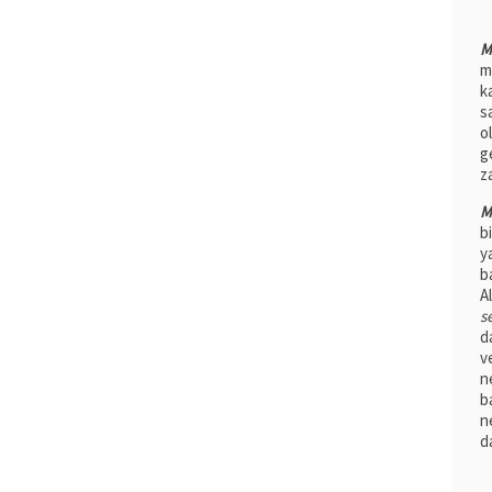
M
m
k
s
o
g
z
M
b
y
b
A
s
d
v
n
b
n
da