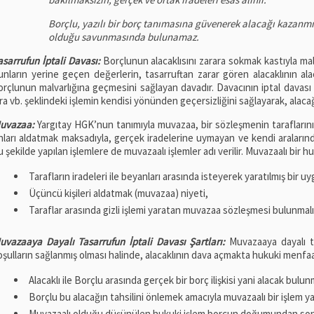
Borçlu, yazılı bir borç tanımasına güvenerek alacağı kazanmı
olduğu savunmasında bulunamaz.
asarrufun İptali Davası:
Borçlunun alacaklısını zarara sokmak kastıyla mal
unların yerine geçen değerlerin, tasarruftan zarar gören alacaklının al
orçlunun malvarlığına geçmesini sağlayan davadır. Davacının iptal davası 
ira vb. şeklindeki işlemin kendisi yönünden geçersizliğini sağlayarak, alaca
uvazaa:
Yargıtay HGK’nun tanımıyla muvazaa, bir sözleşmenin tarafların
nları aldatmak maksadıyla, gerçek iradelerine uymayan ve kendi aralarınd
u şekilde yapılan işlemlere de muvazaalı işlemler adı verilir. Muvazaalı bir
Tarafların iradeleri ile beyanları arasında isteyerek yaratılmış bir 
Üçüncü kişileri aldatmak (muvazaa) niyeti,
Taraflar arasında gizli işlemi yaratan muvazaa sözleşmesi bulunmalı
uvazaaya Dayalı Tasarrufun İptali Davası Şartları:
Muvazaaya dayalı ta
oşulların sağlanmış olması halinde, alacaklının dava açmakta hukuki menfaat
Alacaklı ile Borçlu arasında gerçek bir borç ilişkisi yani alacak bulun
Borçlu bu alacağın tahsilini önlemek amacıyla muvazaalı bir işlem ya
Muvazaalı olduğu düşünülen hukuki işlem borcun doğumundan sonra 