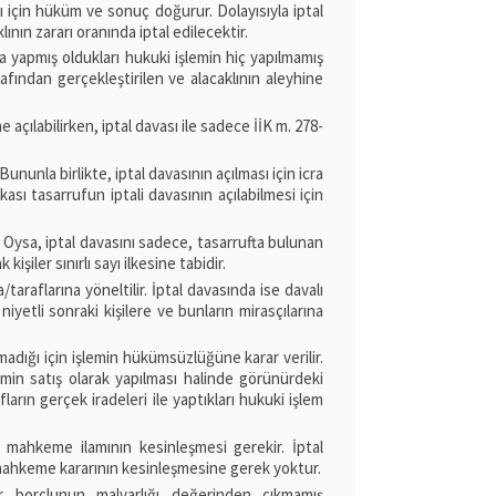
rı için hüküm ve sonuç doğurur. Dolayısıyla iptal
nın zararı oranında iptal edilecektir.
a yapmış oldukları hukuki işlemin hiç yapılmamış
afından gerçekleştirilen ve alacaklının aleyhine
 açılabilirken, iptal davası ile sadece İİK m. 278-
ununla birlikte, iptal davasının açılması için icra
kası tasarrufun iptali davasının açılabilmesi için
. Oysa, iptal davasını sadece, tasarrufta bulunan
kişiler sınırlı sayı ilkesine tabidir.
araflarına yöneltilir. İptal davasında ise davalı
iyetli sonraki kişilere ve bunların mirasçılarına
madığı için işlemin hükümsüzlüğüne karar verilir.
emin satış olarak yapılması halinde görünürdeki
fların gerçek iradeleri ile yaptıkları hukuki işlem
n mahkeme ilamının kesinleşmesi gerekir. İptal
n mahkeme kararının kesinleşmesine gerek yoktur.
 borçlunun malvarlığı değerinden çıkmamış