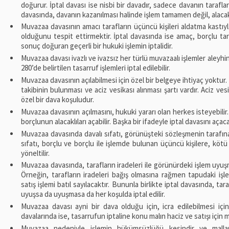
doğurur. İptal davası ise nisbi bir davadır, sadece davanın tarafla
davasında, davanın kazanılması halinde işlem tamamen değil, alacaklı
Muvazaa davasının amacı tarafların üçüncü kişileri aldatma kastıyl
olduğunu tespit ettirmektir. İptal davasında ise amaç, borçlu tar
sonuç doğuran geçerli bir hukuki işlemin iptalidir.
Muvazaa davası ivazlı ve ivazsız her türlü muvazaalı işlemler aleyhine
280’de belirtilen tasarruf işlemleri iptal edilebilir.
Muvazaa davasının açılabilmesi için özel bir belgeye ihtiyaç yoktur. B
takibinin bulunması ve aciz vesikası alınması şartı vardır. Aciz vesi
özel bir dava koşuludur.
Muvazaa davasının açılmasını, hukuki yararı olan herkes isteyebilir
borçlunun alacaklıları açabilir. Başka bir ifadeyle iptal davasını açacak 
Muvazaa davasında davalı sıfatı, görünüşteki sözleşmenin tarafına/t
sıfatı, borçlu ve borçlu ile işlemde bulunan üçüncü kişilere, kötü n
yöneltilir.
Muvazaa davasında, tarafların iradeleri ile görünürdeki işlem uyuş
Örneğin, tarafların iradeleri bağış olmasına rağmen tapudaki işl
satış işlemi batıl sayılacaktır. Bununla birlikte iptal davasında, tara
uyuşsa da uyuşmasa da her koşulda iptal edilir.
Muvazaa davası ayni bir dava olduğu için, icra edilebilmesi içi
davalarında ise, tasarrufun iptaline konu malın haciz ve satışı içi
Muvazaa nedeniyle işlemin hükümsüzlüğü kesindir ve mallar