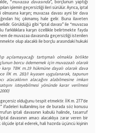
alde, “
muvazaa davasında
”, borçlunun yaptığı
an işlemin geçersizliği ileri sürülür. Ayrıca, iptal
li olmasına karşın; muvazaa davası ayni bir dava
ğından hiç çıkmamış hale gelir. Buna ilaveten
elidir. Görüldüğü gibi “iptal davası” ile “muvazaa
Bu farklılıklara karşın özellikle belirtmekte fayda
hem de muvazaa davasında geçersizliği istenilen
enmekte olup alacaklı ile borçlu arasındaki hukuki
lıp açılamayacağı tartışmalı olmakla birlikte
rçlunun borcu ödememek için muvazaalı olarak
iye karşı TBK m.19 hükmüne dayalı olarak dava
ece İİK m. 283/I kıyasen uygulanarak, tapunun
cı alacaklının alacağını alabilmesine imkan
tışını isteyebilmesi yönünde karar verilmesi
2000)
geçersiz olduğunu tespit etmektir. İİK m. 277’de
lir” ifadeleri kullanılmış ise de burada söz konusu
rrufun iptali davasının kabulü halinde, tasarruf
tal davasının amacı alacaklıya zarar veren bir
 ölçüde iptal ederek, hali hazırda üçüncü kişinin