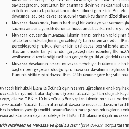
sayılacağından, borçlunun bir taşınmazı devir ve nakletmesi üz
edildikten sonra tapu kayıtlarının düzeltilmesi gereklidir. Bu sebeple
davasında ise, iptal davası sonucunda tapu kayıtlarının düzeltilme
Muvazaa davalarında, kanun herhangi bir karineye yer vermemişken
kaçırma amacına yönelik durumlar hususunda bazı karinelere yer ve
Muvazaa davasında muvazaalı işlemin hangi tarihte yapıldığının ö
iptale konu hukuki işlemin gerçekleştiği tarih önem arz eder. İİK m.
gerçekleştirdiği hukuk işlemler için iptal davası beş yıl içinde açıl
iflastan önceki bir yıl içinde gerçekleştirilen işlemler; İİK m.
vesikasının düzenlendiği tarihten geriye doğru iki yıl içindeki tasarru
Muvazaa davalarının amacı, muvazaa sebebiyle hükümsüz olan bir
baştan beri geçersiz olduğu için, muvazaa davalarının açılması h
Bununla birlikte iptal davası İİK m. 284 hükmüne göre beş yıllık hak
uvazaalı bir hukuki işlem ile üçüncü kişinin zarara uğratılması ona karşı hak
uvazaalı bir işlemde bulunduğunu öğrenen alacaklı, şartları oluşmak kayd
avası
, dilerse TBK m.19 hükmüne göre yapılan işlemin muvazaa neden
avası
açabilir. Alacaklı, tasarrufun iptali davası ile muvazaa davasını terditl
iras bırakanın yaptığı temliki tasarruflardan zarar gören mirasçıların tenk
avası açtıktan sonra ayrı bir dilekçe ile TBK m.18 hükmüne dayalı muvazaa n
arklı Nitelikleri ile Muvazaa ve İptal Davası:
“
İptal davası
” borçlu tarafı