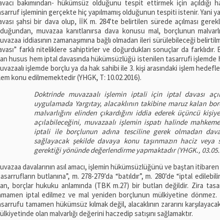
avacı bakımından- hükümsüz olduğunu tespit ettirmek için açıldığı h
asarruf işleminin gerçekte hiç yapılmamış olduğunun tespiti istenir. Yani yapıl
avası şahsi bir dava olup, İİK m. 284’te belirtilen sürede açılması gerek
lduğundan, muvazaa kanıtlanırsa dava konusu mal, borçlunun malvarlı
uvazaa iddiasının zamanaşımına bağlı olmadan ileri sürülebileceği belirtilm
avası” farklı niteliklere sahiptirler ve doğurdukları sonuçlar da farklıdır. 
lan husus hem iptal davasında hükümsüzlüğü istenilen tasarrufi işlemde 
uvazaalı işlemde borçlu ya da hak sahibi ile 3. kişi arasındaki işlem hedefl
şlem konu edilmemektedir (YHGK, T: 10.02.2016).
Doktrinde muvazaalı işlemin iptali için iptal davası açı
uygulamada Yargıtay, alacaklının takibine maruz kalan bo
malvarlığını elinden çıkardığını iddia ederek üçüncü kiş
açılabileceğini, muvazaalı işlemin ispatı halinde mahkem
iptali ile borçlunun adına tesciline gerek olmadan dava
sağlayacak şekilde davaya konu taşınmazın haciz veya sa
gerektiği yönünde değerlendirme yapmaktadır (YHGK., 03.05.
uvazaa davalarının asıl amacı, işlemin hükümsüzlüğünü ve baştan itibaren 
tasarrufların butlanına”, m. 278-279’da “batıldır”, m. 280’de “iptal edilebi
lan, borçlar hukuku anlamında (TBK m.27) bir butlan değildir. Zira tasa
amamen iptal edilmez ve mal yeniden borçlunun mülkiyetine dönmez. İp
asarrufu tamamen hükümsüz kılmak değil, alacaklının zararını karşılayacak
ülkiyetinde olan malvarlığı değerini haczedip satışını sağlamaktır.