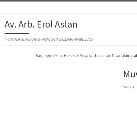
Skip to content
Av. Arb. Erol Aslan
AVUKATLIK & HUKUKİ DANIŞMANLIK & UZMAN ARABULUCU
Başlangıç
»
Miras Hukuku
»
Muvazaa Nedeniyle Tasarrufun İptal
Muv
Yazarı: