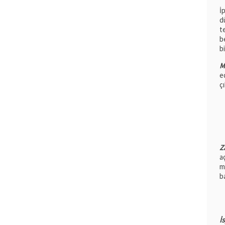
İ
d
t
be
b
M
e
ç
Z
a
m
ba
İ