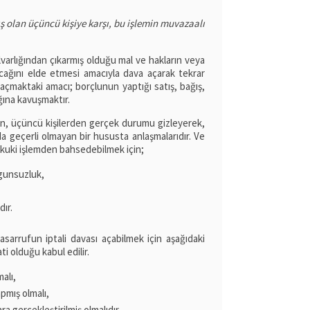
ş olan üçüncü kişiye karşı, bu işlemin muvazaalı
varlığından çıkarmış olduğu mal ve hakların veya
acağını elde etmesi amacıyla dava açarak tekrar
açmaktaki amacı; borçlunun yaptığı satış, bağış,
ğına kavuşmaktır.
ın, üçüncü kişilerden gerçek durumu gizleyerek,
a geçerli olmayan bir hususta anlaşmalarıdır. Ve
 hukuki işlemden bahsedebilmek için;
uygunsuzluk,
dır.
sarrufun iptali davası açabilmek için aşağıdaki
i olduğu kabul edilir.
malı,
pmış olmalı,
gerçekleştirilmiş olmalıdır.