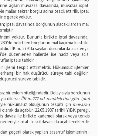
erine açılan muvazaa davasında, muvazaa ispat
 mallar tekrar borçlu adına tescil ettirilir. İptal
sine gerek yoktur.
; iptal davasında borçlunun alacaklılardan mal
rmiştir.
nemi yoktur. Bununla birlikte iptal davasında,
280’de belirtilen borçlunun mal kaçırma kastı ile
malıdır. İİK m. 279’da sayılan durumlarda aciz veya
278’de düzenlenen hallerde ise haciz veya aciz
flar iptale tabidir.
 işlemi tespit ettirmektir. Hükümsüz işlemler
erhangi bir hak düşürücü süreye tabi değildir.
 düşürücü süreye tabiidir.
sız bir eylem niteliğindedir. Dolayısıyla borçlunun
ıyla dilerse
İİK m.277 vd. maddelerine göre iptal
iyle hükümsüz olduğunun tespiti için
muvazaa
i olarak da açabilir. 22.05.1987 tarihli YİBK gereği,
is davası ile birlikte kademeli olarak veya tenkis
edeniyle iptal- tescil davası da açabileceklerdir.
ndan geçerli olarak yapılan tasarruf işlemlerinin -