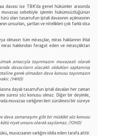
zaa davası ise TBK’da genel hükümler arasında
an, muvazaa sebebiyle işlemin hükümsüzlüğünün
 türü olan tasarrufun iptali davasının açılmasının
anın unsurları, şartları ve nitelikleri çok farklı olsa
ya olmasın tüm mirasçılar, miras haklarının ihlal
, miras hakkından feragat eden ve mirasçılıktan
ulmak amacıyla taşınmazını muvazaalı olarak
sında davacıların alacaklı oldukları saptanırsa
iptaline gerek olmadan dava konusu taşınmazın
rekir. (Y4HD)
ına dayalı tasarrufun iptali davaları her zaman
ımı süresi söz konusu olmaz. Diğer bir deyimle,
vada muvazaa varlığının ileri sürülmesi bir süreye
 ve dava zamanaşımı gibi bir müddet söz konusu
 kötü niyet unsuru olarak sayılamaz. (Y2HD)
kü, muvazaanın varlığını iddia eden tarafa aittir.