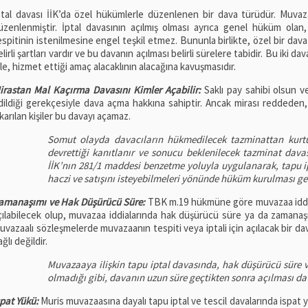
ptal davası İİK’da özel hükümlerle düzenlenen bir dava türüdür. Muva
üzenlenmiştir. İptal davasının açılmış olması ayrıca genel hüküm ol
espitinin istenilmesine engel teşkil etmez. Bununla birlikte, özel bir dava
lirli şartları vardır ve bu davanın açılması belirli sürelere tabidir. Bu iki dav
ile, hizmet ettiği amaç alacaklının alacağına kavuşmasıdır.
irastan Mal Kaçırma Davasını Kimler Açabilir:
Saklı pay sahibi olsun ve
dildiği gerekçesiyle dava açma hakkına sahiptir. Ancak mirası reddeden
ıkarılan kişiler bu davayı açamaz.
Somut olayda davacıların hükmedilecek tazminattan kurt
devrettiği kanıtlanır ve sonucu beklenilecek tazminat dava
İİK’nın 281/1 maddesi benzetme yoluyla uygulanarak, tapu 
haczi ve satışını isteyebilmeleri yönünde hüküm kurulması ge
amanaşımı ve Hak Düşürücü Süre:
TBK m.19 hükmüne göre muvazaa iddias
çılabilecek olup, muvazaa iddialarında hak düşürücü süre ya da zamanaş
uvazaalı sözleşmelerde muvazaanın tespiti veya iptali için açılacak bir da
ğlı değildir.
Muvazaaya ilişkin tapu iptal davasında, hak düşürücü süre
olmadığı gibi, davanın uzun süre geçtikten sonra açılması da
spat Yükü:
Muris muvazaasına dayalı tapu iptal ve tescil davalarında ispat yü