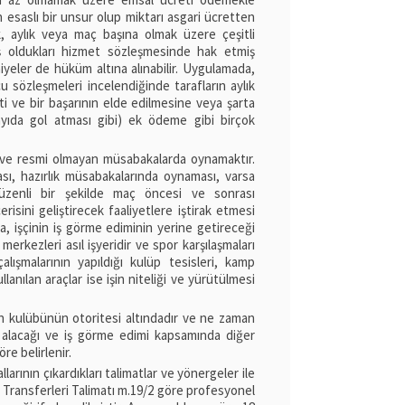
esaslı bir unsur olup miktarı asgari ücretten
k, aylık veya maç başına olmak üzere çeşitli
pmış oldukları hizmet sözleşmesinde hak etmiş
iyeler de hüküm altına alınabilir. Uygulamada,
u sözleşmeleri incelendiğinde tarafların aylık
ti ve bir başarının elde edilmesine veya şarta
sayıda gol atması gibi) ek ödeme gibi birçok
i ve resmi olmayan müsabakalarda oynamaktır.
ı, hazırlık müsabakalarında oynaması, varsa
düzenli bir şekilde maç öncesi ve sonrası
risini geliştirecek faaliyetlere iştirak etmesi
 işçinin iş görme ediminin yerine getireceği
rkezleri asıl işyeridir ve spor karşılaşmaları
çalışmalarının yapıldığı kulüp tesisleri, kamp
lanılan araçlar ise işin niteliği ve yürütülmesi
kulübünün otoritesi altındadır ve ne zaman
v alacağı ve iş görme edimi kapsamında diğer
re belirlenir.
larının çıkardıkları talimatlar ve yönergeler ile
e Transferleri Talimatı m.19/2 göre profesyonel