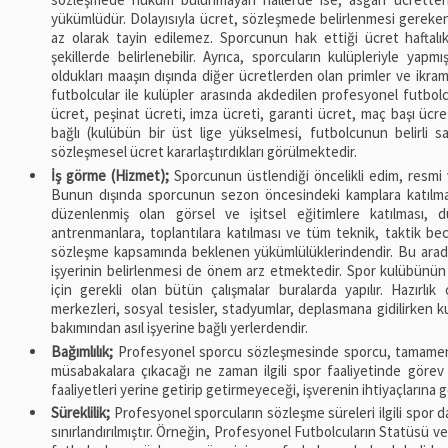
yükümlüdür. Dolayısıyla ücret, sözleşmede belirlenmesi gereken 
az olarak tayin edilemez. Sporcunun hak ettiği ücret haftalı
şekillerde belirlenebilir. Ayrıca, sporcuların kulüpleriyle ya
oldukları maaşın dışında diğer ücretlerden olan primler ve ikram
futbolcular ile kulüpler arasında akdedilen profesyonel futbolc
ücret, peşinat ücreti, imza ücreti, garanti ücret, maç başı ücre
bağlı (kulübün bir üst lige yükselmesi, futbolcunun belirli 
sözleşmesel ücret kararlaştırdıkları görülmektedir.
İş görme (Hizmet);
Sporcunun üstlendiği öncelikli edim, resm
Bunun dışında sporcunun sezon öncesindeki kamplara katılmas
düzenlenmiş olan görsel ve işitsel eğitimlere katılması, 
antrenmanlara, toplantılara katılması ve tüm teknik, taktik bece
sözleşme kapsamında beklenen yükümlülüklerindendir. Bu arada,
işyerinin belirlenmesi de önem arz etmektedir. Spor kulübünün me
için gerekli olan bütün çalışmalar buralarda yapılır. Hazırlık 
merkezleri, sosyal tesisler, stadyumlar, deplasmana gidilirken kul
bakımından asıl işyerine bağlı yerlerdendir.
Bağımlılık;
Profesyonel sporcu sözleşmesinde sporcu, tamamen 
müsabakalara çıkacağı ne zaman ilgili spor faaliyetinde göre
faaliyetleri yerine getirip getirmeyeceği, işverenin ihtiyaçlarına gö
Süreklilik;
Profesyonel sporcuların sözleşme süreleri ilgili spor dal
sınırlandırılmıştır. Örneğin, Profesyonel Futbolcuların Statüsü v