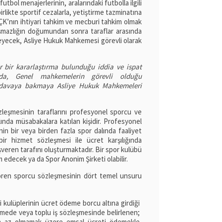
utbol menajerlerinin, aralarındaki futbolla ilgili
irlikte sportif cezalarla, yetiştirme tazminatına
UÇK’nın ihtiyari tahkim ve mecburi tahkim olmak
mazlığın doğumundan sonra taraflar arasında
meyecek, Asliye Hukuk Mahkemesi görevli olarak
r bir kararlaştırma bulunduğu iddia ve ispat
ında, Genel mahkemelerin görevli olduğu
le davaya bakmaya Asliye Hukuk Mahkemeleri
eşmesinin taraflarını profesyonel sporcu ve
alında müsabakalara katılan kişidir. Profesyonel
in bir veya birden fazla spor dalında faaliyet
ir hizmet sözleşmesi ile ücret karşılığında
şveren tarafını oluşturmaktadır. Bir spor kulübü
m edecek ya da Spor Anonim Şirketi olabilir.
ören sporcu sözleşmesinin dört temel unsuru
li kulüplerinin ücret ödeme borcu altına girdiği
şmede veya toplu iş sözleşmesinde belirlenen;
n az olmamak üzere emsal ücreti ödemekle