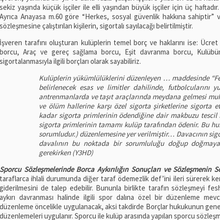
sekiz yaşında küçük işçiler ile elli yaşından büyük işçiler için üç haftadı
Ayrıca Anayasa m.60 göre “Herkes, sosyal güvenlik hakkına sahiptir”
sözleşmesine çalıştırılan kişilerin, sigortalı sayılacağı belirtilmiştir.
İşveren tarafını oluşturan kulüplerin temel borç ve haklarını ise: Ü
borcu, Araç ve gereç sağlama borcu, Eşit davranma borcu, Kulübün i
sigortalanmasıyla ilgili borçları olarak sayabiliriz.
Kulüplerin yükümlülüklerini düzenleyen … maddesinde “Fe
belirlenecek esas ve limitler dahilinde, futbolcularını 
antrenmanlarda ve taşıt araçlarında meydana gelmesi muht
ve ölüm hallerine karşı özel sigorta şirketlerine sigorta e
kadar sigorta primlerinin ödendiğine dair makbuzu tescil 
sigorta primlerinin tamamı kulüp tarafından ödenir. Bu hus
sorumludur.) düzenlemesine yer verilmiştir… Davacının si
davalının bu noktada bir sorumluluğu doğup doğmayaca
gerekirken (Y3HD)
Sporcu Sözleşmelerinde Borca Aykırılığın Sonuçları ve Sözleşmenin 
taraflarca ihlali durumunda diğer taraf ödemezlik def’ini ileri sürerek ken
giderilmesini de talep edebilir. Bununla birlikte tarafın sözleşmeyi fes
aykırı davranması halinde ilgili spor dalına özel bir düzenleme me
düzenleme öncelikle uygulanacak, aksi takdirde Borçlar hukukunun genel 
düzenlemeleri uygulanır. Sporcu ile kulüp arasında yapılan sporcu sözleşm