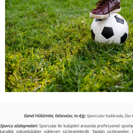
Genel Hükümler, İstisnalar, m.4/g:
Sporcular hakkında,
(
bu 
Sporcu sözleşmeleri:
Sporcular ile kulüpleri arasında profesyonel sporla
karşılıklı yükümlülükler yükleyen sözleşmelerdir. Yapılan sözleşmeler, 