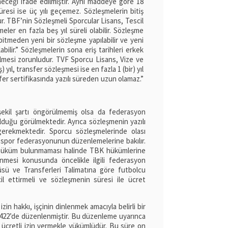
eneceği ifade edilmiştir. Aynı maddeye göre 18
üresi ise üç yılı geçemez. Sözleşmelerin bitiş
ur. TBF’nin Sözleşmeli Sporcular Lisans, Tescil
er en fazla beş yıl süreli olabilir. Sözleşme
bitmeden yeni bir sözleşme yapılabilir ve yeni
abilir.” Sözleşmelerin sona eriş tarihleri erkek
dilmesi zorunludur. TVF Sporcu Lisans, Vize ve
yıl, transfer sözleşmesi ise en fazla 1 (bir) yıl
sfer sertifikasında yazılı süreden uzun olamaz.”
kil şartı öngörülmemiş olsa da federasyon
lduğu görülmektedir. Ayrıca sözleşmenin yazılı
gerekmektedir. Sporcu sözleşmelerinde olası
i spor federasyonunun düzenlemelerine bakılır.
hüküm bulunmaması halinde TBK hükümlerine
lenmesi konusunda öncelikle ilgili federasyon
üsü ve Transferleri Talimatına göre futbolcu
cil ettirmeli ve sözleşmenin süresi ile ücret
 izin hakkı, işçinin dinlenmek amacıyla belirli bir
422’de düzenlenmiştir. Bu düzenleme uyarınca
fta ücretli izin vermekle yükümlüdür. Bu süre on