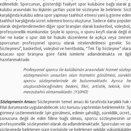
edilmelidir. Sporcunun, gösterdiği faaliyet spor kulübüne bağlı olarak
kulübü arasındaki bu ilişkinin şartları yazılı bir sözleşme ile belirlenir.
karşılığında kulübü adına spor yapmayı taahhüt etmesi yani iş görme edim
taahhüt karşılığında ücret ödemesi borcu oluşturur. Sadece daha popüler o
olarak değerlendirmeden diğer spor branşları olarak basketbol, voleybol, ji
profesyonellik mümkündür. Şöyle ki sporcu, o sporu keyfi olarak değil 
her ne kadar o spor dalı bir hukuki düzenleme ile açıkça veya zımne
sporcunun profesyonel sporcu olarak nitelendirilmesi gerekir. Sö
Sözleşmesi”, basketbol, voleybol ve hentbolda, “Tek Tip Sözleşme” olarak
kısacası spor branşına göre farklı isimlerle adlandırılmakta ve ilg
hazırlanmaktadır.
Profesyonel sporcu ile kulübünün arasındaki hizmet sözleşme
sözleşmesinin unsurları olan hizmetin görülmesi, süreklil
sporcu sözleşmelerinde de bulunmaktadır. Ayrıca he
oluşturabileceğinden; bedeni, fikri, artistik, teknik, ilm
mevzubahis olmamaktadır. (Y10HD)
Sözleşmenin Amacı:
Sözleşmenin temel amacı iki tarafında karşılıklı hak
ihlal durumunda uygulanabilecek söz konusu yaptırımları belirlemektir. Spo
görmeyi üstlenmektedir. İşin görülmesi, edimin şahsiliği, süreklilik, ücr
sonucuna değil de edim fiiline bağlı olması, sporcu sözleşmesinin un
profesyonellik sözleşmeleri olarak da adlandırılmaktadır. Sporcuları ve s
sözleşmede belirlenen süre içerisinde ve belirlenen şekilde yükümlülükle