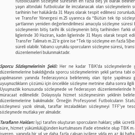
futbolcuların sözleşme süresinin en fazla beş yıl olarak belirl
yaşın altındaki futbolcular ile imzalanacak olan sözleşmelerin s
tarihinin her halükârda 31 Mayıs olarak tespit edilmesi zorunlud
ve Transfer Yönergesi m.25 uyarınca da “Bütün tek tip sözleşmel
şartlarının yeniden değerlendirilmesi amacıyla sözleşme süresi 
sözleşmenin bitiş tarihi ilk sözleşmenin bitiş tarihinden farklı ol
liglerinde 30 Haziran, kadın liglerinde 31 Mayıs olarak tespit e
Transfer Talimatı m.21’e göre ise “Tek tip sözleşme en fazla 5(beş) 
süreli olabilir. Yabancı uyruklu sporcuların sözleşme süresi, tran
düzenlemeleri bulunmaktadır.
Sporcu Sözleşmelerinin Şekli:
Her ne kadar TBK’da sözleşmelerde şe
düzenlemelerine bakıldığında sporcu sözleşmelerinin şekil şartına tabi o
yapılmasının yanında federasyonca belirlenmiş olan tipte yapılması 
uyuşmazlıkların çözümü için öncelikle sözleşme metnine daha sonra ilgil
Uyuşmazlık konusunda sözleşmede ve federasyon düzenlemelerinde 
müracaat edilmelidir. Dolayısıyla hizmet sözleşmesinin şeklinin belir
düzenlemelerine bakılmalıdır. Örneğin Profesyonel Futbolcuların Stat
sözleşmesi yazılı olmalı, taraflar imzaladıkları sözleşmeyi TFF’ye tes
sözleşmede mutlaka yer almalıdır.
Tarafların Hakları:
İşçi tarafını oluşturan sporcuların hakları; yıllık ücretli
süre, hizmet yükümlülüğünden kurtulmasını ifade etmekte olup TBK m.
işveren, yanında bir yıl ve daha fazla çalışan işçilere yılda en az iki ha