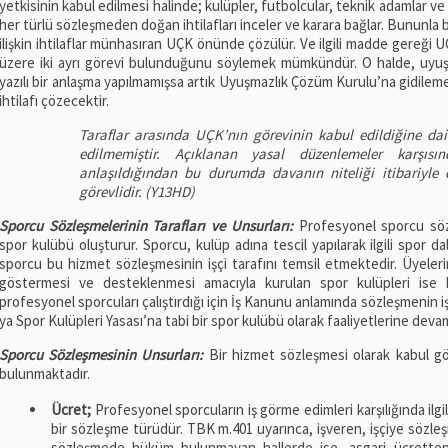
yetkisinin kabul edilmesi halinde; kulüpler, futbolcular, teknik adamlar ve f
her türlü sözleşmeden doğan ihtilafları inceler ve karara bağlar. Bununla b
ilişkin ihtilaflar münhasıran UÇK önünde çözülür. Ve ilgili madde gereği 
üzere iki ayrı görevi bulunduğunu söylemek mümkündür. O halde, uyuş
yazılı bir anlaşma yapılmamışsa artık Uyuşmazlık Çözüm Kurulu’na gidile
ihtilafı çözecektir.
Taraflar arasında UÇK’nın görevinin kabul edildiğine dai
edilmemiştir. Açıklanan yasal düzenlemeler karşıs
anlaşıldığından bu durumda davanın niteliği itibariy
görevlidir. (Y13HD)
Sporcu Sözleşmelerinin Tarafları ve Unsurları:
Profesyonel sporcu sözl
spor kulübü oluşturur. Sporcu, kulüp adına tescil yapılarak ilgili spor d
sporcu bu hizmet sözleşmesinin işçi tarafını temsil etmektedir. Üyelerin
göstermesi ve desteklenmesi amacıyla kurulan spor kulüpleri ise b
profesyonel sporcuları çalıştırdığı için İş Kanunu anlamında sözleşmenin i
ya Spor Kulüpleri Yasası’na tabi bir spor kulübü olarak faaliyetlerine deva
Sporcu Sözleşmesinin Unsurları:
Bir hizmet sözleşmesi olarak kabul g
bulunmaktadır.
Ücret;
Profesyonel sporcuların iş görme edimleri karşılığında ilgi
bir sözleşme türüdür. TBK m.401 uyarınca, işveren, işçiye sözle
sözleşmede hüküm bulunmayan hallerde ise, asgari ücrette