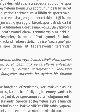
 gerçekleşmektedir. Bu sebeple sporcu ile spor
 Sözleşmelerin konusunu sporcunun belli bir ücret
ini yerine getirmesi ve kulübün de sporcuya bu
lan ve daha geniş kitlelerin takip ettiği futbol
mnastik, güreş gibi birçok spor dalında da fiili
de kulübünden ücret almak koşuluyla yapıyorsa
n profesyonel olarak tanınmamış olsa dahi bu
zleşmeler, futbolda “Profesyonel Futbolcu
 adlandırılırken atletizmde ise “sözleşme” gibi
ili spor dalına ait federasyonlar tarafından
sinin belirli veya belirsiz süreli olsun hizmet
ik, ücret, bağımlılık ve tarafların anlaşması
r tür iş, hizmet sözleşmesinin konusunu
i faaliyetler arasında bu açıdan bir farklılık
 ve borçlarını düzenlemek, korumak ve olası bir
rcu, kulübü için faaliyet göstermeyi yani bir iş
et, bağımlılık ve sporcunun sorumluluğunun edim
surlarıdır. Sporcu sözleşmeleri aynı zamanda
por kulüplerini hak ve yükümlülük sahibi yaparak
rini yerine getirmeye mecbur kılmaktadır.