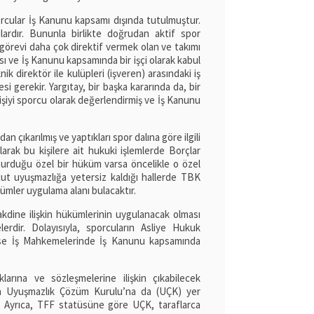
ular İş Kanunu kapsamı dışında tutulmuştur.
rdır. Bununla birlikte doğrudan aktif spor
 görevi daha çok direktif vermek olan ve takımı
ı ve İş Kanunu kapsamında bir işçi olarak kabul
k direktör ile kulüpleri (işveren) arasındaki iş
gerekir. Yargıtay, bir başka kararında da, bir
iyi sporcu olarak değerlendirmiş ve İş Kanunu
 çıkarılmış ve yaptıkları spor dalına göre ilgili
arak bu kişilere ait hukuki işlemlerde Borçlar
urduğu özel bir hüküm varsa öncelikle o özel
ut uyuşmazlığa yetersiz kaldığı hallerde TBK
ümler uygulama alanı bulacaktır.
dine ilişkin hükümlerinin uygulanacak olması
erdir. Dolayısıyla, sporcuların Asliye Hukuk
se İş Mahkemelerinde İş Kanunu kapsamında
larına ve sözleşmelerine ilişkin çıkabilecek
nda Uyuşmazlık Çözüm Kurulu’na da (UÇK) yer
r. Ayrıca, TFF statüsüne göre UÇK, taraflarca