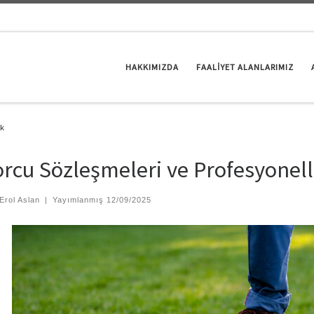
HAKKIMIZDA
FAALİYET ALANLARIMIZ
ik
rcu Sözleşmeleri ve Profesyonell
Erol Aslan
|
Yayımlanmış
12/09/2025