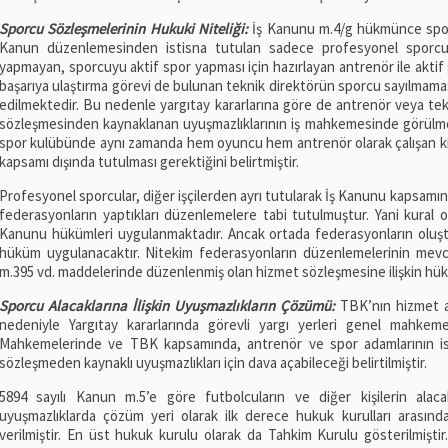
Sporcu Sözleşmelerinin Hukuki Niteliği:
İş Kanunu m.4/g hükmünce sporc
Kanun düzenlemesinden istisna tutulan sadece profesyonel sporcula
yapmayan, sporcuyu aktif spor yapması için hazırlayan antrenör ile aktif
başarıya ulaştırma görevi de bulunan teknik direktörün sporcu sayılmamas
edilmektedir. Bu nedenle yargıtay kararlarına göre de antrenör veya tekni
sözleşmesinden kaynaklanan uyuşmazlıklarının iş mahkemesinde görülmesi 
spor kulübünde aynı zamanda hem oyuncu hem antrenör olarak çalışan kiş
kapsamı dışında tutulması gerektiğini belirtmiştir.
Profesyonel sporcular, diğer işçilerden ayrı tutularak İş Kanunu kapsamından
federasyonların yaptıkları düzenlemelere tabi tutulmuştur. Yani kural ol
Kanunu hükümleri uygulanmaktadır. Ancak ortada federasyonların oluşt
hüküm uygulanacaktır. Nitekim federasyonların düzenlemelerinin mevc
m.395 vd. maddelerinde düzenlenmiş olan hizmet sözleşmesine ilişkin hük
Sporcu Alacaklarına İlişkin Uyuşmazlıkların Çözümü:
TBK’nın hizmet ak
nedeniyle Yargıtay kararlarında görevli yargı yerleri genel mahkemel
Mahkemelerinde ve TBK kapsamında, antrenör ve spor adamlarının i
sözleşmeden kaynaklı uyuşmazlıkları için dava açabileceği belirtilmiştir.
5894 sayılı Kanun m.5’e göre futbolcuların ve diğer kişilerin alacak
uyuşmazlıklarda çözüm yeri olarak ilk derece hukuk kurulları arası
verilmiştir. En üst hukuk kurulu olarak da Tahkim Kurulu gösterilmişti