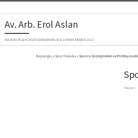
Skip to content
Av. Arb. Erol Aslan
AVUKATLIK & HUKUKİ DANIŞMANLIK & UZMAN ARABULUCU
Başlangıç
»
Spor Hukuku
»
Sporcu Sözleşmeleri ve Profesyonell
Spo
Yazarı: