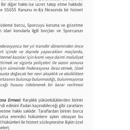
r. Bir diğer hakkı ise ücret talep etme hakkıdır.
 ve SSGSS Kanunu m.4/a fıkrasında bir hizmet
cret ödeme borcu, Sporcuyu koruma ve gözetme
dari konularla ilgili borçları ve Sporcunun
derasyonca her yıl transfer döneminden önce
yurt içinde ve dışında yapacakları maçlarda,
emel kazalar için kısmi veya daimi maluliyet
ttirmek ve sigorta poliçeleri ile sezon sonuna
için süresinde Federasyona ibraz etmek, (özel
usta doğacak her nevi aksaklık ve eksiklikten
gortasının bulunup bulunmadığı, bulunmuyorsa
ğı hususu irdelenerek bir karar verilmesi
Sona Ermesi:
Karşılıklı yükümlülüklerden birinin
di edimini ifadan kaçınabileceği gibi zararların
hetme hakkı saklıdır. Taraflardan birinin borca
vcutsa emredici hükümlere aykırı olmayan bu
hükümleri ile hizmet sözleşmesine ilişkin özel
eleri;