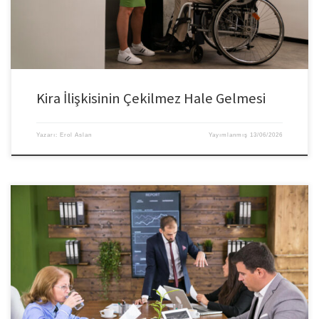
Kira İlişkisinin Çekilmez Hale Gelmesi
Yazarı:
Erol Aslan
Yayımlanmış
13/06/2026