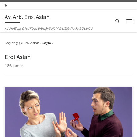
Skip to content
Av. Arb. Erol Aslan
Search
Men
AVUKATLIK & HUKUKİ DANIŞMANLIK & UZMAN ARABULUCU
Başlangıç
»
Erol Aslan
»
Sayfa 2
Erol Aslan
186 posts