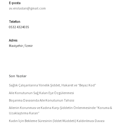
E-posta
av.erolaslan@gmail.com
Telefon
0532 4324035
Adres
Mavişehir / İzmir
Son Yazılar
Sağlık Çalışanlarına Yönelik Şiddet, Hakaret ve “Beyaz Kod”
Aile Konutunun Sağ Kalan Eşe Özgülenmesi
Boşanma Davasında Aile Konutunun Tahsisi
Ailenin Korunması ve Kadına Karşı Şiddetin Önlenmesinde “Koruma &
Uzaklaştırma Kararı”
Kadın İçin Bekleme Süresinin (İddet Müddeti) Kaldırılması Davası