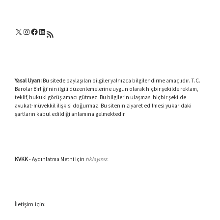
X
Instagram
Facebook
LinkedIn
RSS akışı
Yasal Uyarı:
Bu sitede paylaşılan bilgiler yalnızca bilgilendirme amaçlıdır. T.C.
Barolar Birliği’nin ilgili düzenlemelerine uygun olarak hiçbir şekilde reklam,
teklif, hukuki görüş amacı gütmez. Bu bilgilerin ulaşması hiçbir şekilde
avukat-müvekkil ilişkisi doğurmaz. Bu sitenin ziyaret edilmesi yukarıdaki
şartların kabul edildiği anlamına gelmektedir.
KVKK
- Aydınlatma Metni için
tıklayınız.
İletişim için: