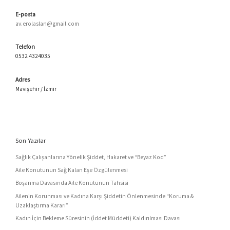
E-posta
av.erolaslan@gmail.com
Telefon
0532 4324035
Adres
Mavişehir / İzmir
Son Yazılar
Sağlık Çalışanlarına Yönelik Şiddet, Hakaret ve “Beyaz Kod”
Aile Konutunun Sağ Kalan Eşe Özgülenmesi
Boşanma Davasında Aile Konutunun Tahsisi
Ailenin Korunması ve Kadına Karşı Şiddetin Önlenmesinde “Koruma &
Uzaklaştırma Kararı”
Kadın İçin Bekleme Süresinin (İddet Müddeti) Kaldırılması Davası