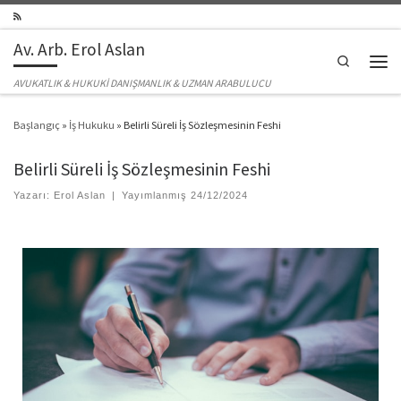
Skip to content
Av. Arb. Erol Aslan
Search
Men
AVUKATLIK & HUKUKİ DANIŞMANLIK & UZMAN ARABULUCU
Başlangıç
»
İş Hukuku
»
Belirli Süreli İş Sözleşmesinin Feshi
Belirli Süreli İş Sözleşmesinin Feshi
Yazarı:
Erol Aslan
|
Yayımlanmış
24/12/2024