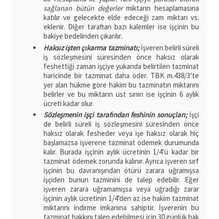
sağlanan bütün değerler
miktarın hesaplamasına
katılır ve gelecekte elde edeceği zam miktarı vs.
eklenir. Diğer taraftan bazı kalemler ise işçinin bu
bakiye bedelinden çıkarılır.
Haksız işten çıkarma tazminatı;
İşveren belirli süreli
iş sözleşmesini süresinden önce haksız olarak
feshettiği zaman işçiye yukarıda belirtilen tazminat
haricinde bir tazminat daha öder. TBK m.438/3’te
yer alan hükme göre hakim bu tazminatın miktarını
belirler ve bu miktarın üst sınırı ise işçinin 6 aylık
ücreti kadar olur.
Sözleşmenin işçi tarafından feshinin sonuçları;
İşçi
de belirli süreli iş sözleşmesini süresinden önce
haksız olarak fesheder veya işe haksız olarak hiç
başlamazsa işverene tazminat ödemek durumunda
kalır. Burada işçinin aylık ücretinin 1/4’ü kadar bir
tazminat ödemek zorunda kalınır. Ayrıca işveren sırf
işçinin bu davranışından ötürü zarara uğramışsa
işçiden bunun tazminini de talep edebilir. Eğer
işveren zarara uğramamışsa veya uğradığı zarar
işçinin aylık ücretinin 1/4’den az ise hakim tazminat
miktarını indirme imkanına sahiptir. İşverenin bu
tazminat hakkını talep edebilmesi için 30 günlük hak