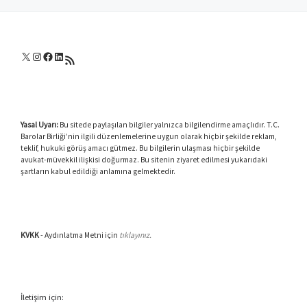
X
Instagram
Facebook
LinkedIn
RSS akışı
Yasal Uyarı:
Bu sitede paylaşılan bilgiler yalnızca bilgilendirme amaçlıdır. T.C.
Barolar Birliği’nin ilgili düzenlemelerine uygun olarak hiçbir şekilde reklam,
teklif, hukuki görüş amacı gütmez. Bu bilgilerin ulaşması hiçbir şekilde
avukat-müvekkil ilişkisi doğurmaz. Bu sitenin ziyaret edilmesi yukarıdaki
şartların kabul edildiği anlamına gelmektedir.
KVKK
- Aydınlatma Metni için
tıklayınız.
İletişim için: