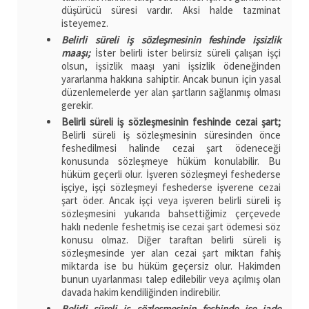
düşürücü süresi vardır. Aksi halde tazminat
isteyemez.
Belirli süreli iş sözleşmesinin feshinde işsizlik
maaşı;
İster belirli ister belirsiz süreli çalışan işçi
olsun, işsizlik maaşı yani işsizlik ödeneğinden
yararlanma hakkına sahiptir. Ancak bunun için yasal
düzenlemelerde yer alan şartların sağlanmış olması
gerekir.
Belirli süreli iş sözleşmesinin feshinde cezai şart;
Belirli süreli iş sözleşmesinin süresinden önce
feshedilmesi halinde cezai şart ödeneceği
konusunda sözleşmeye hüküm konulabilir. Bu
hüküm geçerli olur. İşveren sözleşmeyi feshederse
işçiye, işçi sözleşmeyi feshederse işverene cezai
şart öder. Ancak işçi veya işveren belirli süreli iş
sözleşmesini yukarıda bahsettiğimiz çerçevede
haklı nedenle feshetmiş ise cezai şart ödemesi söz
konusu olmaz. Diğer taraftan belirli süreli iş
sözleşmesinde yer alan cezai şart miktarı fahiş
miktarda ise bu hüküm geçersiz olur. Hakimden
bunun uyarlanması talep edilebilir veya açılmış olan
davada hakim kendiliğinden indirebilir.
Belirli süreli iş sözleşmesinin feshinde işe iade