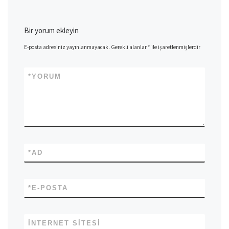
Bir yorum ekleyin
E-posta adresiniz yayınlanmayacak.
Gerekli alanlar
*
ile işaretlenmişlerdir
*
YORUM
*
AD
*
E-POSTA
İNTERNET SITESI