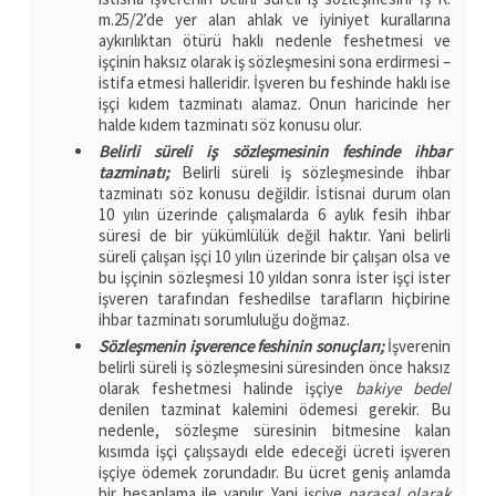
m.25/2’de yer alan ahlak ve iyiniyet kurallarına
aykırılıktan ötürü haklı nedenle feshetmesi ve
işçinin haksız olarak iş sözleşmesini sona erdirmesi –
istifa etmesi halleridir. İşveren bu feshinde haklı ise
işçi kıdem tazminatı alamaz. Onun haricinde her
halde kıdem tazminatı söz konusu olur.
Belirli süreli iş sözleşmesinin feshinde ihbar
tazminatı;
Belirli süreli iş sözleşmesinde ihbar
tazminatı söz konusu değildir. İstisnai durum olan
10 yılın üzerinde çalışmalarda 6 aylık fesih ihbar
süresi de bir yükümlülük değil haktır. Yani belirli
süreli çalışan işçi 10 yılın üzerinde bir çalışan olsa ve
bu işçinin sözleşmesi 10 yıldan sonra ister işçi ister
işveren tarafından feshedilse tarafların hiçbirine
ihbar tazminatı sorumluluğu doğmaz.
Sözleşmenin işverence feshinin sonuçları;
İşverenin
belirli süreli iş sözleşmesini süresinden önce haksız
olarak feshetmesi halinde işçiye
bakiye bedel
denilen tazminat kalemini ödemesi gerekir. Bu
nedenle, sözleşme süresinin bitmesine kalan
kısımda işçi çalışsaydı elde edeceği ücreti işveren
işçiye ödemek zorundadır. Bu ücret geniş anlamda
bir hesaplama ile yapılır. Yani işçiye
parasal olarak