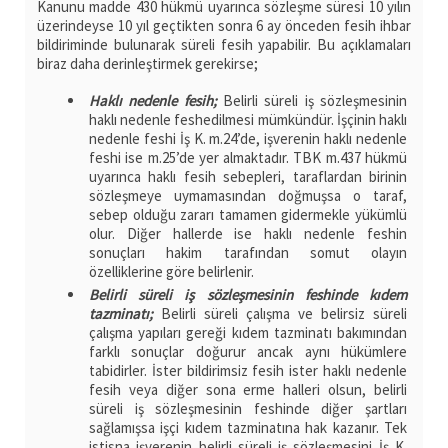
Kanunu madde 430 hükmü uyarınca sözleşme süresi 10 yılın
üzerindeyse 10 yıl geçtikten sonra 6 ay önceden fesih ihbar
bildiriminde bulunarak süreli fesih yapabilir. Bu açıklamaları
biraz daha derinleştirmek gerekirse;
Haklı nedenle fesih;
Belirli süreli iş sözleşmesinin
haklı nedenle feshedilmesi mümkündür. İşçinin haklı
nedenle feshi İş K. m.24’de, işverenin haklı nedenle
feshi ise m.25’de yer almaktadır. TBK m.437 hükmü
uyarınca haklı fesih sebepleri, taraflardan birinin
sözleşmeye uymamasından doğmuşsa o taraf,
sebep olduğu zararı tamamen gidermekle yükümlü
olur. Diğer hallerde ise haklı nedenle feshin
sonuçları hakim tarafından somut olayın
özelliklerine göre belirlenir.
Belirli süreli iş sözleşmesinin feshinde kıdem
tazminatı;
Belirli süreli çalışma ve belirsiz süreli
çalışma yapıları gereği kıdem tazminatı bakımından
farklı sonuçlar doğurur ancak aynı hükümlere
tabidirler. İster bildirimsiz fesih ister haklı nedenle
fesih veya diğer sona erme halleri olsun, belirli
süreli iş sözleşmesinin feshinde diğer şartları
sağlamışsa işçi kıdem tazminatına hak kazanır. Tek
istisna işverenin belirli süreli iş sözleşmesini İş K.