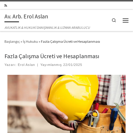
Skip to content
Av. Arb. Erol Aslan
Search
Men
AVUKATLIK & HUKUKİ DANIŞMANLIK & UZMAN ARABULUCU
Başlangıç
»
İş Hukuku
»
Fazla Çalışma Ücreti ve Hesaplanması
Fazla Çalışma Ücreti ve Hesaplanması
Yazarı:
Erol Aslan
|
Yayımlanmış
22/01/2025