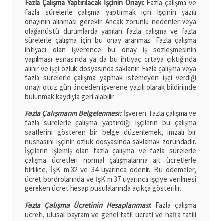
Fazla Çalışma Yaptırılacak İşçinin Onayı: F
azla çalışma ve
fazla sürelerle çalışma yaptırmak için işçinin yazılı
onayının alınması gerekir. Ancak zorunlu nedenler veya
olağanüstü durumlarda yapılan fazla çalışma ve fazla
sürelerle çalışma için bu onay aranmaz. Fazla çalışma
ihtiyacı olan işverence bu onay iş sözleşmesinin
yapılması esnasında ya da bu ihtiyaç ortaya çıktığında
alınır ve işçi özlük dosyasında saklanır. Fazla çalışma veya
fazla sürelerle çalışma yapmak istemeyen işçi verdiği
onayı otuz gün önceden işverene yazılı olarak bildirimde
bulunmak kaydıyla geri alabilir.
Fazla Çalışmanın Belgelenmesi:
İşveren, fazla çalışma ve
fazla sürelerle çalışma yaptırdığı işçilerin bu çalışma
saatlerini gösteren bir belge düzenlemek, imzalı bir
nüshasını işçinin özlük dosyasında saklamak zorundadır.
İşçilerin işlemiş olan fazla çalışma ve fazla sürelerle
çalışma ücretleri normal çalışmalarına ait ücretlerle
birlikte, İşK m.32 ve 34 uyarınca ödenir. Bu ödemeler,
ücret bordrolarında ve İşK m.37 uyarınca işçiye verilmesi
gereken ücret hesap pusulalarında açıkça gösterilir.
Fazla Çalışma Ücretinin Hesaplanması
:
Fazla çalışma
ücreti, ulusal bayram ve genel tatil ücreti ve hafta tatili