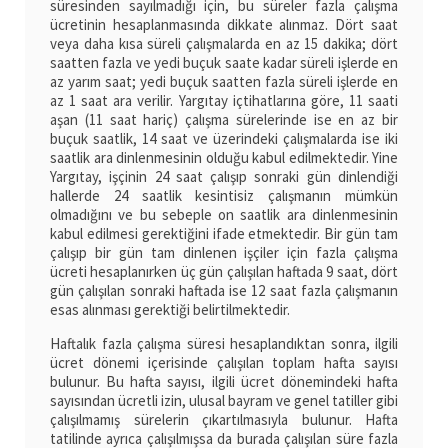
süresinden sayılmadığı için, bu süreler fazla çalışma
ücretinin hesaplanmasında dikkate alınmaz. Dört saat
veya daha kısa süreli çalışmalarda en az 15 dakika; dört
saatten fazla ve yedi buçuk saate kadar süreli işlerde en
az yarım saat; yedi buçuk saatten fazla süreli işlerde en
az 1 saat ara verilir. Yargıtay içtihatlarına göre, 11 saati
aşan (11 saat hariç) çalışma sürelerinde ise en az bir
buçuk saatlik, 14 saat ve üzerindeki çalışmalarda ise iki
saatlik ara dinlenmesinin olduğu kabul edilmektedir. Yine
Yargıtay, işçinin 24 saat çalışıp sonraki gün dinlendiği
hallerde 24 saatlik kesintisiz çalışmanın mümkün
olmadığını ve bu sebeple on saatlik ara dinlenmesinin
kabul edilmesi gerektiğini ifade etmektedir. Bir gün tam
çalışıp bir gün tam dinlenen işçiler için fazla çalışma
ücreti hesaplanırken üç gün çalışılan haftada 9 saat, dört
gün çalışılan sonraki haftada ise 12 saat fazla çalışmanın
esas alınması gerektiği belirtilmektedir.
Haftalık fazla çalışma süresi hesaplandıktan sonra, ilgili
ücret dönemi içerisinde çalışılan toplam hafta sayısı
bulunur. Bu hafta sayısı, ilgili ücret dönemindeki hafta
sayısından ücretli izin, ulusal bayram ve genel tatiller gibi
çalışılmamış sürelerin çıkartılmasıyla bulunur. Hafta
tatilinde ayrıca çalışılmışsa da burada çalışılan süre fazla