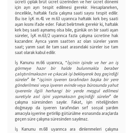
ücreti çıplak brüt ücret üzerinden ve her ücret dönemi
için ayrı ayrı tespit edilmesi gerekir. Hesaplanırken,
öncelikle, haftalık fazla çalışma saati sayısı tespit edilir.
Bu ise İşK m.41 ve m.63 uyarınca haftalık kırk beş saati
aşan kısmı ifade eder. Fakat belirtmek gerekir ki, haftalık
kırk beş saati aşmamış olsa bile, günlük on bir saati aşan
süreler, İşK m.63/2 uyarınca fazla çalışma ücretine hak
kazandırır. Ayrıca yarım saatten az olan süreler yarım
saat; yarım saat ile tam saat arasındaki süreler ise tam
saat olarak kabul edilir.
İş Kanunu m.66 uyarınca, “
İşçinin işinde ve her an iş
görmeye hazır bir halde bulunmakla beraber
çalıştırılmaksızın ve çıkacak işi bekleyerek boş geçirdiği
süreler
” ile “
işçinin işveren tarafından başka bir yere
gönderilmesi veya işveren evinde veya bürosunda yahut
işverenle ilgili herhangi bir yerde meşgul edilmesi
suretiyle asıl işini yapmaksızın geçirdiği süreler
” de
çalışma süresinden sayılır. Fakat, işin niteliğinden
doğmayıp da işveren tarafından sırf sosyal yardım
amacıyla işyerine getirilip götürülme esnasında araçlarda
geçen süre çalışma süresinden sayılmaz.
İş Kanunu m.68 uyarınca ara dinlenmeleri çalışma