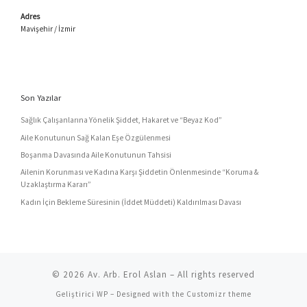
Adres
Mavişehir / İzmir
Son Yazılar
Sağlık Çalışanlarına Yönelik Şiddet, Hakaret ve “Beyaz Kod”
Aile Konutunun Sağ Kalan Eşe Özgülenmesi
Boşanma Davasında Aile Konutunun Tahsisi
Ailenin Korunması ve Kadına Karşı Şiddetin Önlenmesinde “Koruma &
Uzaklaştırma Kararı”
Kadın İçin Bekleme Süresinin (İddet Müddeti) Kaldırılması Davası
© 2026
Av. Arb. Erol Aslan
– All rights reserved
Geliştirici
WP
– Designed with the
Customizr theme