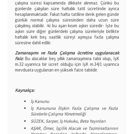
çalışma süresi kapsamında dikkate alınmaz. Çünkü bu
günlerde çalışılan süre haftalık tatil ücretinde ayrıca
hesaplanmaktadır. Fakat hafta tatiline denk gelen günde
günlük normal çalışma süresinden daha uzun süre
çalışılmış olabilir. -ki bu aşan kısım aşkın süredir- İşte bu
aşkın süre diğer günlerdeki çalışma süreleriyle birlikte
haftalık kırk beş saatlik süreyi aşmışsa fazla çalışma
süresine dahil edilir.
Zamanaşımı ve Fazla Çalışma ücretine uygulanacak
Faiz:
Bu alacaklar beş yıllık zamanaşımına tabii olup, İşK
m.32 uyarınca bir ücret olduğu için İşK m.34/1 uyarınca
mevduata uygulanan en yüksek faize tabiidir.
Kaynakça:
İş Kanunu
İş Kanununa İlişkin Fazla Çalışma ve Fazla
Sürelerle Çalışma Yönetmeliği
SÜZEK, Sarper, İş Hukuku, Beta Yayınları
AŞAR, Ömer, İşçilik Alacak ve Tazminatlarının
Yargıtay Kararları Işığında Hesaplanması,