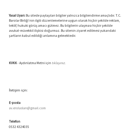
Yasal Uyarı:
Bu sitede paylaşılan bilgiler yalnızca bilgilendirme amaçlıdır. T.C.
Barolar Birliği’nin ilgili düzenlemelerine uygun olarak hiçbir şekilde reklam,
teklif, hukuki görüş amacı gütmez. Bu bilgilerin ulaşması hiçbir şekilde
avukat-müvekkil ilişkisi doğurmaz. Bu sitenin ziyaret edilmesi yukarıdaki
şartların kabul edildiği anlamına gelmektedir.
KVKK
- Aydınlatma Metni için
tıklayınız.
İletişim için:
E-posta
av.erolaslan@gmail.com
Telefon
0532 4324035