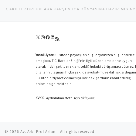
Yazı dolaşımı
Previous post
AKILLI ZORLUKLARA KARŞI VUCA DÜNYASINA HAZIR MISIN?
X
Instagram
Facebook
LinkedIn
RSS akışı
Yasal Uyarı:
Bu sitede paylaşılan bilgiler yalnızca bilgilendirme
amaçlıdır. T.C. Barolar Birliği’nin ilgili düzenlemelerine uygun
olarak hiçbir şekilde reklam, teklif, hukuki görüş amacı gütmez.
bilgilerin ulaşması hiçbir şekilde avukat-müvekkil ilişkisi doğur
Bu sitenin ziyaret edilmesi yukarıdaki şartların kabul edildiği
anlamına gelmektedir.
KVKK
- Aydınlatma Metni için
tıklayınız.
© 2026
Av. Arb. Erol Aslan
– All rights reserved