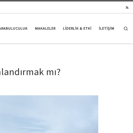
Se
ARABULUCULUK
MAKALELER
LIDERLIK & ETKI
İLETİŞİM
mlandırmak mı?