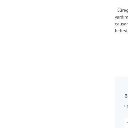
Süreç 
yardım
çalışa
belirs
B
E-