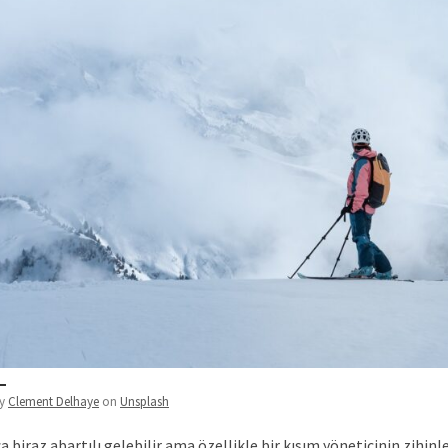
by
Clement Delhaye
on
Unsplash
biraz abartılı gelebilir ama özellikle bir kısım yöneticinin zihinle