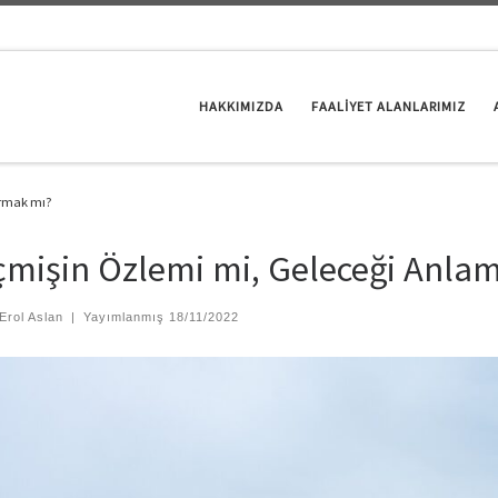
HAKKIMIZDA
FAALİYET ALANLARIMIZ
ırmak mı?
mişin Özlemi mi, Geleceği Anla
Erol Aslan
|
Yayımlanmış
18/11/2022