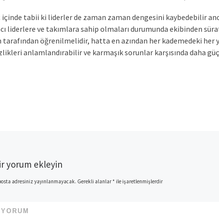
içinde tabii ki liderler de zaman zaman dengesini kaybedebilir a
cı liderlere ve takımlara sahip olmaları durumunda ekibinden süratle
n tarafından öğrenilmelidir, hatta en azından her kademedeki her y
izlikleri anlamlandırabilir ve karmaşık sorunlar karşısında daha güç
ir yorum ekleyin
posta adresiniz yayınlanmayacak.
Gerekli alanlar
*
ile işaretlenmişlerdir
*
YORUM