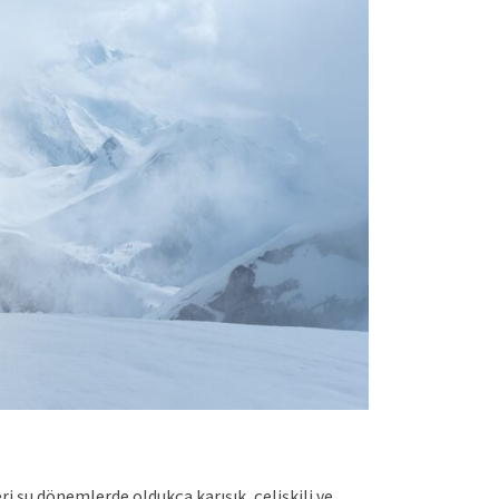
ri şu dönemlerde oldukça karışık, çelişkili ve