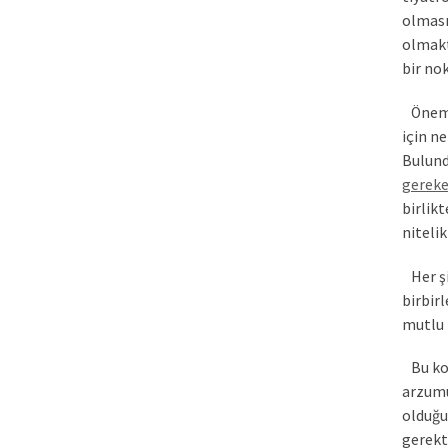
olması
olmaktı
bir no
Önemli
için n
Bulund
gereke
birlik
nitelik
Her şir
birbir
mutlu b
Bu ko
arzumu
olduğu
gerekti