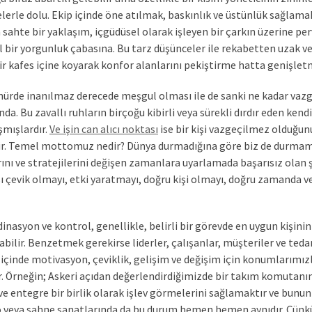
lerle dolu. Ekip içinde öne atılmak, baskınlık ve üstünlük sağlamak 
sahte bir yaklaşım, içgüdüsel olarak işleyen bir çarkın üzerine per
el bir yorgunluk çabasına. Bu tarz düşünceler ile rekabetten uzak ve
bir kafes içine koyarak konfor alanlarını pekiştirme hatta genişletm
rde inanılmaz derecede meşgul olması ile de sanki ne kadar vazg
da. Bu zavallı ruhların birçoğu kibirli veya sürekli dırdır eden ken
şmışlardır.
Ve işin can alıcı noktası
ise bir kişi vazgeçilmez olduğunu
ir. Temel mottomuz nedir? Dünya durmadığına göre biz de durmamalıy
rını ve stratejilerini değişen zamanlara uyarlamada başarısız olan ş
ı çevik olmayı, etki yaratmayı, doğru kişi olmayı, doğru zamanda v
asyon ve kontrol, genellikle, belirli bir görevde en uygun kişinin l
abilir. Benzetmek gerekirse liderler, çalışanlar, müşteriler ve teda
içinde motivasyon, çeviklik, gelişim ve değişim için konumlarım
r. Örneğin; Askeri açıdan değerlendirdiğimizde bir takım komutanın
ve entegre bir birlik olarak işlev görmelerini sağlamaktır ve bunu
o veya sahne sanatlarında da bu durum hemen hemen aynıdır. Çünkü