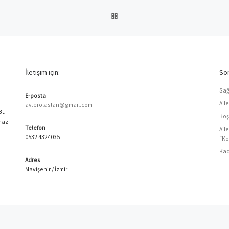
BACK TO POST LIST
İletişim için:
Son
Sağ
E-posta
Ail
av.erolaslan@gmail.com
 Bu
Boş
maz.
Telefon
Ail
0532 4324035
“Ko
Kad
Adres
Mavişehir / İzmir