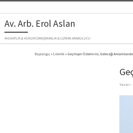
Skip to content
Av. Arb. Erol Aslan
AVUKATLIK & HUKUKİ DANIŞMANLIK & UZMAN ARABULUCU
Başlangıç
»
Liderlik
»
Geçmişin Özlemi mi, Geleceği Anlamland
Geç
Yazarı: