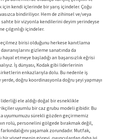
için kendi içlerinde bir yarış içindeler. Çoğu
vasızca bindiriliyor. Hem de zihinsel ve/veya
 sahte bir vizyonla kendilerini deyim yerindeyse
e çılgınlığı içindeler.
eçilmez birisi olduğunu herkese kanıtlama
di davranışlarını gizleme sanatında da
 hayal etmeye başladığı an başarısızlık eğrisi
ız. İş dünyası, Kodak gibi liderlerinin
irketlerin enkazlarıyla dolu. Bu nedenle iş
e yerde, doğru koordinasyonla doğru şeyi yapmayı
iderliği ele aldığı doğal bir esneklikle
rikçiler uyumlu bir caz grubu modeli gibidir. Bu
ızla uyumumuzu sürekli gözden geçirmemiz
ın rolü, personelini gölgede bırakmak değil,
n farkındalığını yaşamak zorundadır. Mutfak,
 bir yönetmenin görevi, oyunculardan daha iyi