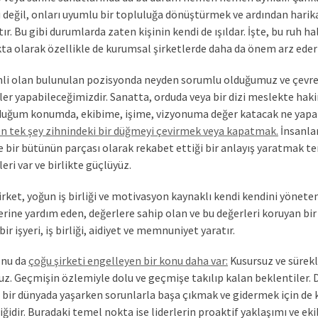
 değil, onları uyumlu bir topluluğa dönüştürmek ve ardından harik
r. Bu gibi durumlarda zaten kişinin kendi de ışıldar. İşte, bu ruh hal
kta olarak özellikle de kurumsal şirketlerde daha da önem arz eder 
 olan bulunulan pozisyonda neyden sorumlu olduğumuz ve çevre
eler yapabileceğimizdir. Sanatta, orduda veya bir dizi meslekte ha
uğum konumda, ekibime, işime, vizyonuma değer katacak ne yapa
n tek şey zihnindeki bir düğmeyi çevirmek veya kapatmak.
İnsanlar
te bir bütünün parçası olarak rekabet ettiği bir anlayış yaratmak te
leri var ve birlikte güçlüyüz.
ket, yoğun iş birliği ve motivasyon kaynaklı kendi kendini yöneten b
lerine yardım eden, değerlere sahip olan ve bu değerleri koruyan bir
ir işyeri, iş birliği, aidiyet ve memnuniyet yaratır.
nu da
çoğu şirketi engelleyen bir konu daha var:
Kusursuz ve sürekli
z. Geçmişin özlemiyle dolu ve geçmişe takılıp kalan beklentiler. D
 bir dünyada yaşarken sorunlarla başa çıkmak ve gidermek için d
ğidir. Buradaki temel nokta ise liderlerin proaktif yaklaşımı ve eki