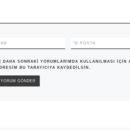
*
AD
*
E-POSTA
DAHA SONRAKI YORUMLARIMDA KULLANILMASI IÇIN A
DRESIM BU TARAYICIYA KAYDEDILSIN.