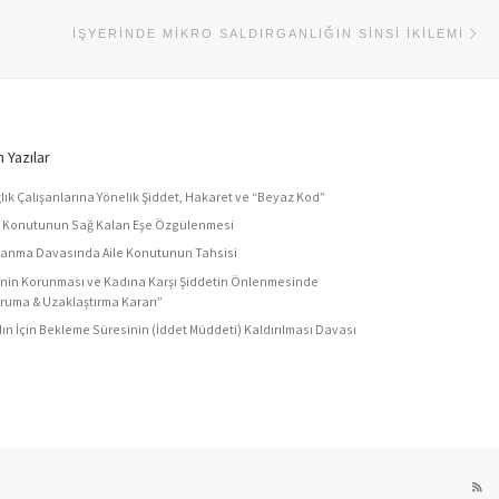
Ne
İŞYERINDE MIKRO SALDIRGANLIĞIN SINSI İKILEMI
 Yazılar
lık Çalışanlarına Yönelik Şiddet, Hakaret ve “Beyaz Kod”
e Konutunun Sağ Kalan Eşe Özgülenmesi
anma Davasında Aile Konutunun Tahsisi
enin Korunması ve Kadına Karşı Şiddetin Önlenmesinde
ruma & Uzaklaştırma Kararı”
ın İçin Bekleme Süresinin (İddet Müddeti) Kaldırılması Davası