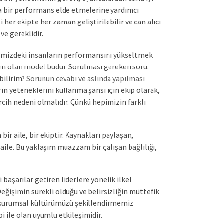
a bir performans elde etmelerine yardımcı
i her ekipte her zaman geliştirilebilir ve can alıcı
ve gereklidir.
mizdeki insanların performansını yükseltmek
kim olan model budur. Sorulması gereken soru:
bilirim?
Sorunun cevabı ve aslında yapılması
ın yeteneklerini kullanma şansı için ekip olarak,
rcih nedeni olmalıdır. Çünkü hepimizin farklı
ir aile, bir ekiptir. Kaynakları paylaşan,
 aile. Bu yaklaşım muazzam bir çalışan bağlılığı,
 başarılar getiren liderlere yönelik ilkel
eğişimin sürekli olduğu ve belirsizliğin müttefik
e kurumsal kültürümüzü şekillendirmemiz
bi ile olan uyumlu etkileşimidir.