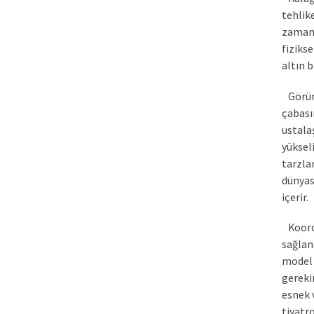
tehlike
zaman 
fiziks
altın 
Görünü
çabasın
ustala
yüksel
tarzla
dünyas
içerir.
Koordin
sağlan
model 
gereki
esnek 
tiyatr