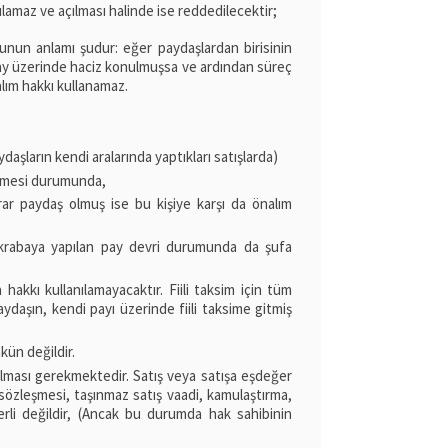
ılamaz ve açılması halinde ise reddedilecektir;
unun anlamı şudur: eğer paydaşlardan birisinin
 pay üzerinde haciz konulmuşsa ve ardından süreç
lım hakkı kullanamaz.
daşların kendi aralarında yaptıkları satışlarda)
ilmesi durumunda,
rar paydaş olmuş ise bu kişiye karşı da önalım
akrabaya yapılan pay devri durumunda da şufa
hakkı kullanılamayacaktır. Fiili taksim için tüm
ydaşın, kendi payı üzerinde fiili taksime gitmiş
ün değildir.
 olması gerekmektedir. Satış veya satışa eşdeğer
t sözleşmesi, taşınmaz satış vaadi, kamulaştırma,
erli değildir, (Ancak bu durumda hak sahibinin