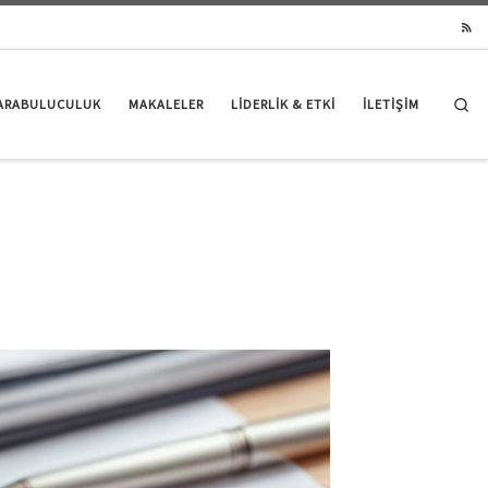
Se
ARABULUCULUK
MAKALELER
LIDERLIK & ETKI
İLETİŞİM