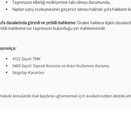
Taşınmazın elbirliği mülkiyetine tabi olması durumunda,
Yapılan satış sözleşmesinin geçersiz olması halinde şufa hakkının k
ufa davalarında görevli ve yetkili mahkeme:
Önalım hakkına ilişkin davala
etkili mahkeme ise taşınmazın bulunduğu yer mahkemesidir.
aynakça:
4721 Sayılı TMK
5403 Sayılı Toprak Koruma ve Arazi Kullanımı Kanunu
Yargıtay Kararları
Hukuki konularda hak kaybına uğramamak için avukatınızdan destek alman