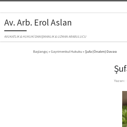
Skip to content
Av. Arb. Erol Aslan
AVUKATLIK & HUKUKİ DANIŞMANLIK & UZMAN ARABULUCU
Başlangıç
»
Gayrimenkul Hukuku
»
Şufa (Önalım) Davası
Şuf
Yazarı: