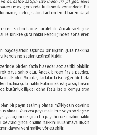
 ve herhalde satışın üzerinden iki yıl geçmekle
itibaren üç ay içerisinde kullanmak zorundadır. Bu
unmamış iseler, satım tarihinden itibaren iki yıl
rı süre zarfında öne sürülebilir. Ancak sözleşme
ı ile birlikte şufa hakkı kendiliğinden sona erer.
 paydaşlarıdır. Üçüncü bir kişinin şufa hakkına
ı kendisine satılan üçüncü kişidir.
erinde birden fazla hissedar söz sahibi olabilir.
erek paya sahip olur. Ancak birden fazla paydaş,
malik olur. Sınırdaş tarlalarda ise eğer bir tarla
den fazlası şufa hakkı kullanmak istiyorsa, hakim
nda bütünlük ilişkisi daha fazla ise o komşu arsa
olan bir payın satılmış olması mülkiyetin devrine
lmuş olmaz. Yalnızca paylı maliklere veya sözleşme
ayısıyla üçüncü kişinin bu payı henüz önalım hakkı
 devraldığında önalım hakkını kullanmaya ilişkin
nın davayı yeni malike yöneltebilir.