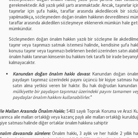
gerekmektedir. Adi yazılı şekil şartı aranmaktadır. Ancak, taşınırlar içi
taşınırlar için şufa hakkı, taraflar arasında akdedilecek bir söz
yapılmadıkça, sözleşmeden doğan önalım hakkının devredilmesi mümk
taraflar arasında akdedilen sözleşmeye eklenerek mümkün hale getiri
mümkündür.
Sözleşmeden doğan önalım hakkın yazılı bir sözleşme ile akdedilmesi
taşınır veya taşınmazı satmak istemesi halinde, kendisine şufa hakk
konusu taşınır veya taşınmazı belirlenen bedel üzerinden satın alab
önalım hakkı tanınan kimsenin bu hakkını tek taraflı bir irade beya
kalmayacaktır.
Kanundan doğan önalım hakkı davası
:
Kanundan doğan önalım 
paydaşın taşınmaz üzerindeki payını üçüncü bir kişiye satması hal
satın alma yetkisi veren bir haktır. Bu hak doğrudan kanunda
mülkiyette bir paydaşın taşınmaz üzerindeki payını tamamen vey
paydaşlar önalım hakkını kullanabilirler.
”
ile Malları Arasında Önalım Hakkı
;
5403 sayılı Toprak Koruma ve Arazi Kul
yarınca aile malları ortaklığı veya kazanç paylı aile malları ortaklığı kuruld
işiye satması halinde diğer ortaklar önalım hakkına sahiptir
nalım davasında sürelere:
Önalım hakkı, 3 aylık ve her halde 2 yıllık 