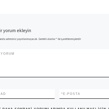
ir yorum ekleyin
posta adresiniz yayınlanmayacak.
Gerekli alanlar
*
ile işaretlenmişlerdir
*
YORUM
*
AD
*
E-POSTA