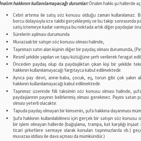
nalım hakkının kullanılamayacağı durumlar:
Önalım hakkı şu hallerde aç
Cebri artırma ile satış söz konusu olduğu zaman kullanılamaz. B
borcu dolayısıyla icra takibi gerçekleşmiş ve bu takip sonrasında
satış istemeye kadar varmışsa bu noktada artık diğer paydaşlar öna
Sürelerin aşılması durumunda
Muvazaalı bir satışın söz konusu olması halinde,
Taşınmazı satın alan kişinin diğer bir paydaş olması durumunda, (Pay
Resmî şekilde yapılan ve tapu kütüğüne şerh verilerek feragat ed
Önceden paydaş olup da paydaşlıktan çıkan kişi bir şekilde tek
hakkının kullanılamayacağı Yargıtayca kabul edilmektedir.
Ayrıca pay devri, anne-baba, çocuk, eş, torun gibi çok yakın 
hakkının kullanılamayacağı kabul edilmektedir.
Taşınmaz üzerinde fiili taksimin söz konusu olması halinde, şufa 
paydaşlarının payının belirlenmiş olması gerekmez. Payını satan pa
olması yeterli olacaktır.
Tapuda paydaş olmayan bir kimsenin, şufa hakkına dayanması mümk
Şufa hakkının kullanılabilmesi için gerçek bir satışın söz konusu
bir işlem olmayan hallerde (bağışlama, trampa, kat karşılığı inşaa
ticari şirketlere sermaye olarak konulan taşınmazlarda vb.) geç
muvazaa iddiası ile dava açması da mümkündür.)