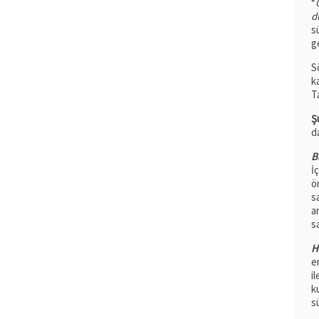
“
d
s
g
S
k
T
Ş
d
B
İ
ö
s
a
s
H
e
i
k
s