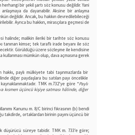
n herhangi bir şekil şartı söz konusu değildir. Yani
lü anlaşmaya da dayanabilir. Aksine bir anlaşma
ün değildir. Ancak, bu hakkın devredilebileceği
lebilir. Ayrıca bu hakkın, mirasçılara geçmesi de
 halinde; malikin ileriki bir tarihte söz konusu
ı tanınan kimse; tek taraflı irade beyanı ile söz
ilecektir. Görüldüğü üzere sözleşme ile kendisine
nıyla kullanması mümkün olup, dava açmasına gerek
hakkı, paylı mülkiyete tabi taşınmazlarda bir
inde diğer paydaşlara bu satılan payı öncelikle
n kaynaklanmaktadır. TMK m.732’ye göre “
Paylı
a kısmen üçüncü kişiye satması hâlinde, diğer
lanımı Kanunu m. 8/C birinci fıkrasının (b) bendi
uğu takdirde, ortaklardan birinin payını üçüncü bir
hak düşürücü süreye tabidir. TMK m. 733’e göre;