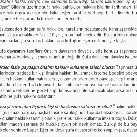
Önalım hakkı, satışın hak sahibine bildirildiği tarihin üzerinden üç ay
üşer.
” Bildirim üzerine şufa hakkı sahibi, bu hakkını bildirim tarihinden 
üre hak düşürücü süredir. Fakat eğer taraflar herhangi bir bildirimde bul
eçmekle her durumda bu hak sona erecektir.
özleşmeden doğan şufa hakkı ise, tarafların sözleşmede kararlaştırdıkla
aynaklı şufa hakkı en fazla 10 yıl için tanınabilmektedir. Bu sürenin dolmas
aşınmazlar için süre bu hakkın tapu kütüğüne şerh edilmesiyle başlar.
ufa davasının tarafları:
Önalım davasının davacısı, söz konusu taşınmazın
ayanarak bu davayı açması mümkün değildir. Şufa davasının davalısı ise, pay
irden fazla paydaşın önalım hakkını kullanma talebi olursa:
Taşınmaz üz
çlerinden sadece bir kişi önalım hakkını kullanmak isterse bedelini ödey
nalım hakkını kullanmak isterse, o zaman talep eden paydaşlar eşit oranda 
atılırken birden fazla komşu tarla sahibi söz konusu ise ve bunlardan bir
razinin özelliklerine göre hangi komşu arazi ile satılacak olan arsa arası
ahibine şufa hakkını kullandırır.
isseyi satın alan üçüncü kişi de başkasına satarsa ne olur?
Önalım hakkı 
ngel olmaz. Yani pay başka birisine satıldığında tapuda haksız tescil kuru
le önalım hakkı kazanmış olan kişilere bu hakkı kullanma imkanı doğar. Dol
ullanılmadan satması da hukuka aykırı bir devir olmaz. Bu kişi de bu payı
üreler yeniden başlar. Eğer bu devir şufa davası sürerken yapılmışsa, davacı