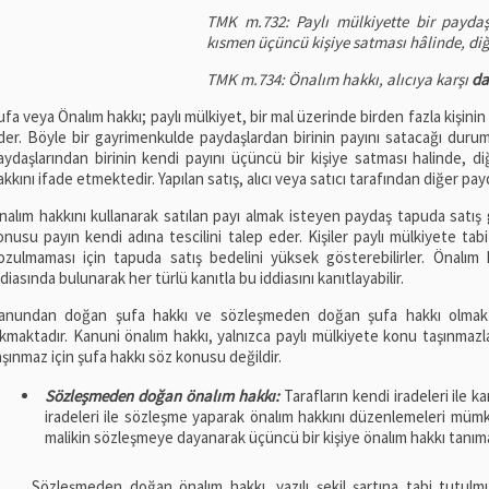
TMK m.732: Paylı mülkiyette bir payda
kısmen üçüncü kişiye satması hâlinde, diğ
TMK m.734: Önalım hakkı, alıcıya karşı
da
ufa veya Önalım hakkı; paylı mülkiyet, bir mal üzerinde birden fazla kişinin 
der. Böyle bir gayrimenkulde paydaşlardan birinin payını satacağı duru
aydaşlarından birinin kendi payını üçüncü bir kişiye satması halinde, d
akkını ifade etmektedir. Yapılan satış, alıcı veya satıcı tarafından diğer payda
nalım hakkını kullanarak satılan payı almak isteyen paydaş tapuda sat
onusu payın kendi adına tescilini talep eder. Kişiler paylı mülkiyete tab
ozulmaması için tapuda satış bedelini yüksek gösterebilirler. Önalı
ddiasında bulunarak her türlü kanıtla bu iddiasını kanıtlayabilir.
anundan doğan şufa hakkı ve sözleşmeden doğan şufa hakkı olmak üz
ıkmaktadır. Kanuni önalım hakkı, yalnızca paylı mülkiyete konu taşınmazla
aşınmaz için şufa hakkı söz konusu değildir.
Sözleşmeden doğan önalım hakkı:
Tarafların kendi iradeleri ile 
iradeleri ile sözleşme yaparak önalım hakkını düzenlemeleri müm
malikin sözleşmeye dayanarak üçüncü bir kişiye önalım hakkı tanım
Sözleşmeden doğan önalım hakkı, yazılı şekil şartına tabi tutulmu