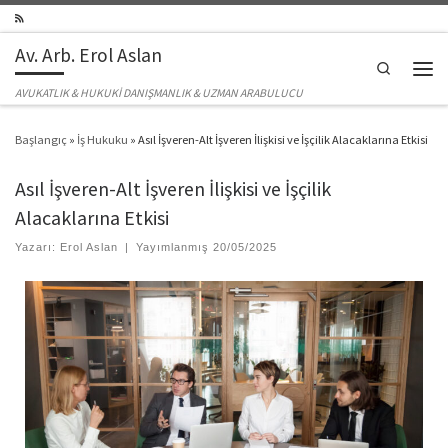
Skip to content
Av. Arb. Erol Aslan
Search
Men
AVUKATLIK & HUKUKİ DANIŞMANLIK & UZMAN ARABULUCU
Başlangıç
»
İş Hukuku
»
Asıl İşveren-Alt İşveren İlişkisi ve İşçilik Alacaklarına Etkisi
Asıl İşveren-Alt İşveren İlişkisi ve İşçilik
Alacaklarına Etkisi
Yazarı:
Erol Aslan
|
Yayımlanmış
20/05/2025