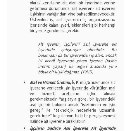
olarak kendisine ait olan bir işyerinde yerine
getirmesi durumunda asıl işveren- alt işveren
ilişkisinin varlığından yine bahsedilemeyecektir.
Üstenilen iş, asıl işverenin iş organizasyonu
içerisinde kalan işyeri, eklentileri gibi herhangi
bir yerde görülmesi gerekir.
Alt işveren, işçilerini asıl işverene ait
işyerinde çalıştırıyor olmalıdır. Bu
bakımdan da bir işverenden iş alan, ancak
işi kendi işyerinde gören işveren (fason
üretim yapan) ile diğeri arasında yine
böyle bir ilişki doğmaz. (Y9HD)
Mal ve Hizmet Üretimi;
İş K. m.2/6 hükmünce alt
işverene verilecek işin işyerinde yürütülen mal
ve hizmet üretimine ilişkin olması
gerekmektedir. Yargıtay’a göre, bir işyerindeki
asıl işin bir bölümü ancak “işletmenin ve işin
gereği” ile “teknolojik nedenlerle uzmanlık
gerektirme” koşullarının birlikte gerçekleşmesi
halinde alt işverene bırakılabilir.
İşçilerin Sadece Asıl İşverene Ait İşyerinde