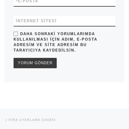
*
E-POSTA
İNTERNET SITESI
DAHA SONRAKI YORUMLARIMDA
KULLANILMASI IÇIN ADIM, E-POSTA
ADRESIM VE SITE ADRESIM BU
TARAYICIYA KAYDEDILSIN.
Yazı dolaşımı
Previous post
KIRA UYARLAMA DAVASI