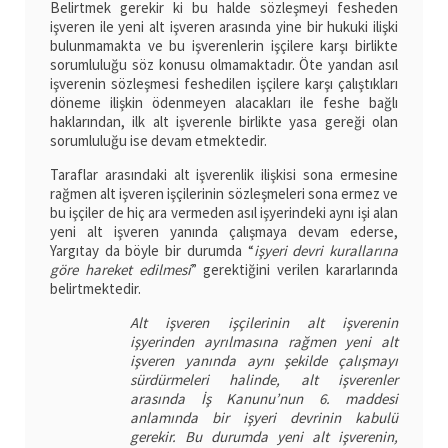
Belirtmek gerekir ki bu halde sözleşmeyi fesheden
işveren ile yeni alt işveren arasında yine bir hukuki ilişki
bulunmamakta ve bu işverenlerin işçilere karşı birlikte
sorumluluğu söz konusu olmamaktadır. Öte yandan asıl
işverenin sözleşmesi feshedilen işçilere karşı çalıştıkları
döneme ilişkin ödenmeyen alacakları ile feshe bağlı
haklarından, ilk alt işverenle birlikte yasa gereği olan
sorumluluğu ise devam etmektedir.
Taraflar arasındaki alt işverenlik ilişkisi sona ermesine
rağmen alt işveren işçilerinin sözleşmeleri sona ermez ve
bu işçiler de hiç ara vermeden asıl işyerindeki aynı işi alan
yeni alt işveren yanında çalışmaya devam ederse,
Yargıtay da böyle bir durumda “
işyeri devri kurallarına
göre hareket edilmesi
” gerektiğini verilen kararlarında
belirtmektedir.
Alt işveren işçilerinin alt işverenin
işyerinden ayrılmasına rağmen yeni alt
işveren yanında aynı şekilde çalışmayı
sürdürmeleri halinde, alt işverenler
arasında İş Kanunu’nun 6. maddesi
anlamında bir işyeri devrinin kabulü
gerekir. Bu durumda yeni alt işverenin,