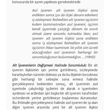
konusunda bir ayrım yapılması gerekmektedir.
Asıl işveren- alt işveren ilişkisi sona
erdikten sonra (ya da ilişki devam ederken)
iş sözleşmesi feshedilen alt işveren işçisinin
kıdem tazminatından asıl işvereni, işçinin
kendi işyerinde çalıştığı dönem ile sınırlı
olmak üzere sorumlu tutmakta iken; asıl
işveren- alt işveren ilişkisi sona erdikten
sonra iş sözleşmesi feshedilen alt işveren
işçisinin ihbar tazminatı ile yıllık izin ücreti
alacağından asıl işverenin herhangi bir
sorumluluğunun bulunmadığını… (Y9HD)
Alt İşverenlerin Değişmesi Halinde Sorumluluk:
Bir alt
işveren ilişkisinin işin yerine getirilmesi, sözleşmede
kararlaştırılan sürenin dolması ya da bu ilişkinin bozulması
gibi herhangi bir sebeple sona ermesi halinde
gerçekleşmesi beklenilen sonuç, alt işverenin asıl
işyerinde çalıştırdığı işçilerini de alarak o işyerinden
ayrılması ve ardından işin başka bir alt işveren tarafından
üstenilerek yerine getirilmeye başlanması durumudur.
Bu ihtimalin gerçekleşmesi halinde asıl işveren ile işi alan
diğer işveren arasında yeni bir alt işveren ilişkisi