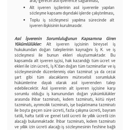
araç-gerecin asıl işverence sağlanması,
Alt işveren işçilerinin asıl işverenle yapılan
sözleşme kapsamı dışındaki işlerde çalıştırılması,
Toplu iş sözleşmesi yapılma sürecinde alt
işveren ilişkisinin kurulmasıdır.
Asıl İşverenin Sorumluluğunun Kapsamına Giren
Yükümlülükler:
Alt işveren işçisinin bireysel iş
hukukundan doğan taleplerinin kaynağını İş K. ve iş
sözleşmesi ile bunun ekleri oluşturmaktadır. Bu
kapsamda alt işveren işçisi, hak kazandığı tüm ücret ve
ekleri ile izin ücreti, İş K.’dan doğan tüm tazminatlar ve iş
sözleşmesinde düzenlenmiş olan tazminat ya da cezai
şart gibi tüm alacaklarını müteselsil sorumluluk
hükümlerine dayalı olarak asıl işverenden talep
edebilecektir. Asıl işverenin alt işveren işçisine karşı
sorumlu olduğu iş kanunundan doğan yükümlülükler
arasında ihbar tazminatı, kıdem tazminatı, kötü niyet
tazminatı, ayrımcılık tazminatı, işe başlatmama tazminatı
ile boşta geçen süre ücreti, fazla çalışma ücreti, bayram
tatili, hafta tatili ve genel tatil ücreti ile yıllık ücretli izin
alacağı bulunmaktadır. İhbar tazminatı, kıdem tazminatı
ve yıllık izin ücreti alacağı iş sözleşmesinin feshine bağlı