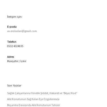
İletişim için:
E-posta
av.erolaslan@gmail.com
Telefon
0532 4324035
Adres
Mavişehir / İzmir
Son Yazılar
Sağlık Çalışanlarına Yönelik Şiddet, Hakaret ve “Beyaz Kod”
Aile Konutunun Sağ Kalan Eşe Özgülenmesi
Boşanma Davasında Aile Konutunun Tahsisi