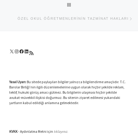
BACK TO POST LIST
Ne
ÖZEL OKUL ÖĞRETMENLERININ TAZMINAT HAKLARI
X
Instagram
Facebook
LinkedIn
RSS akışı
Yasal Uyarı:
Bu sitede paylaşılan bilgiler yalnızca bilgilendirme amaçlıdır. T.C.
Barolar Birliği’nin ilgili düzenlemelerine uygun olarak hiçbir şekilde reklam,
teklif, hukuki görüş amacı gütmez. Bu bilgilerin ulaşması hiçbir şekilde
avukat-müvekkil ilişkisi doğurmaz. Bu sitenin ziyaret edilmesi yukarıdaki
şartların kabul edildiği anlamına gelmektedir.
KVKK
- Aydınlatma Metni için
tıklayınız.