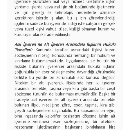
işyerinde yürütülen mal veya hizmet üretimine ilişkin
yardımcı işlerde veya asıl işin bir bölümünde işletmenin
ve işin gereği ile teknolojik nedenlerle uzmanlık
gerektiren işlerde iş alan, bu iş için görevlendirdiği
işçilerini sadece bu işyerinde aldığı işte çalıştıran gerçek
veya tüzel kişiyi yahut tüzel kişiliği olmayan kurum ve
kuruluşlar olarak ifade edilmiştir.
Asıl İşveren ile Alt İşveren Arasındaki İlişkinin Hukuki
Temelleri:
Kanunda taraflar arasındaki ilişkiyi kuran
sözleşmenin niteliği konusunda herhangi bir hüküm ve
sınırlama bulunmamaktadır. Uygulamada ise bu tür bir
ilişkide bulunan işverenler arasındaki hukuki ilişkinin
çoğunlukla bir eser sözleşmesine dayandığı görülmekle
birlikte bu yönde bir zorunluluk söz konusu değildir.
Nitekim bir alt işverenlik ilişkisinde her iki işveren
arasında temelde, taşıma veya kira gibi başka bir çeşit
sözleşme türünün de bulunması mümkündür. Başka bir
ifadeyle asıl işveren ile alt işveren arasında temelde
bulunan ilişki, niteliğine göre, eser, taşıma, kira gibi
çeşitli sözleşmelere dayanabilir. Bu kapsamda örneğin,
bina inşaatında kalorifer tesisatını döşeme işinin alt
işverene verilmesi eser sözleşmesine; bir oteldeki
restoranın işletilmesinin başkasına bırakılması kira