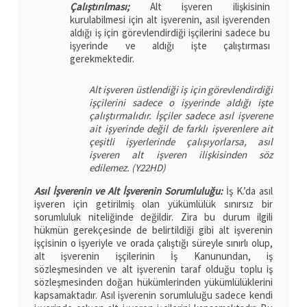
Çalıştırılması;
Alt işveren ilişkisinin
kurulabilmesi için alt işverenin, asıl işverenden
aldığı iş için görevlendirdiği işçilerini sadece bu
işyerinde ve aldığı işte çalıştırması
gerekmektedir.
Alt işveren üstlendiği iş için görevlendirdiği
işçilerini sadece o işyerinde aldığı işte
çalıştırmalıdır. İşçiler sadece asıl işverene
ait işyerinde değil de farklı işverenlere ait
çeşitli işyerlerinde çalışıyorlarsa, asıl
işveren alt işveren ilişkisinden söz
edilemez. (Y22HD)
Asıl İşverenin ve Alt İşverenin Sorumluluğu:
İş K.’da asıl
işveren için getirilmiş olan yükümlülük sınırsız bir
sorumluluk niteliğinde değildir. Zira bu durum ilgili
hükmün gerekçesinde de belirtildiği gibi alt işverenin
işçisinin o işyeriyle ve orada çalıştığı süreyle sınırlı olup,
alt işverenin işçilerinin İş Kanunundan, iş
sözleşmesinden ve alt işverenin taraf olduğu toplu iş
sözleşmesinden doğan hükümlerinden yükümlülüklerini
kapsamaktadır. Asıl işverenin sorumluluğu sadece kendi