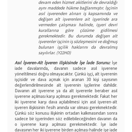
devam eden hizmet akitlerini de devraldığı
aynı maddede hükme bağlanmıştır. İşçinin
asıl işverenden alınan iş kapsamında ve
değişen alt işverenlere ait işyerinde ara
vermeden çalışması halinde, işyeri devri
kurallarına göre çözüme gidilmesi
gerekmektedir. Bu durumda değişen alt
işverenler işçinin iş sözleşmesini ve doğmuş
bulunan işçilik haklarını da devralmış
sayılırlar. (Y22HD)
Asıl İşveren-Alt İşveren ilişkisinde İşe İade Sorunu:
İşe
iade davalarında, davanın sadece asıl işverene
yöneltilmesi doğru olmayacaktır. Çünkü işçi, alt işverenin
işçisidir ve dava açmak için aranan 30 kişi sayısının
değerlendirilmesinde alt işverenin işçilerine dahildir.
Davanın alt işverene ya da alt işverenle beraber asıl
işverene açılması karşı açılması gerekmektedir. Fakat her
iki işverene karşı dava açılabilmesi için asıl işveren-alt
işveren ilişkisinin fesih anında var olması gerekmektedir.
Çünkü söz konusu ilişkinin ortadan kalkmasından sonra
sadece bir işyerinden söz edilebileceğinden davanın da
o işverene karşı açılması gerekmektedir. İşe iade
davasının her iki işverene birden açılması halinde işe iade