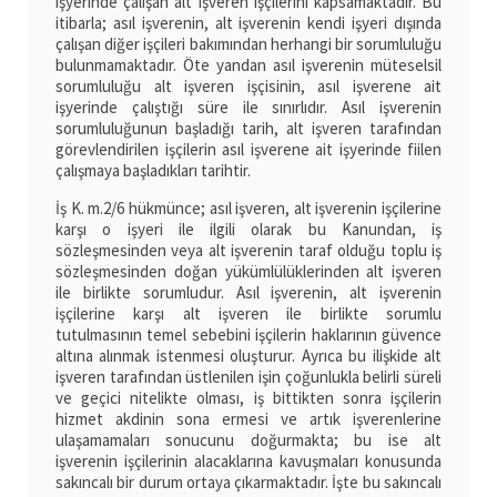
işyerinde çalışan alt işveren işçilerini kapsamaktadır. Bu
itibarla; asıl işverenin, alt işverenin kendi işyeri dışında
çalışan diğer işçileri bakımından herhangi bir sorumluluğu
bulunmamaktadır. Öte yandan asıl işverenin müteselsil
sorumluluğu alt işveren işçisinin, asıl işverene ait
işyerinde çalıştığı süre ile sınırlıdır. Asıl işverenin
sorumluluğunun başladığı tarih, alt işveren tarafından
görevlendirilen işçilerin asıl işverene ait işyerinde fiilen
çalışmaya başladıkları tarihtir.
İş K. m.2/6 hükmünce; asıl işveren, alt işverenin işçilerine
karşı o işyeri ile ilgili olarak bu Kanundan, iş
sözleşmesinden veya alt işverenin taraf olduğu toplu iş
sözleşmesinden doğan yükümlülüklerinden alt işveren
ile birlikte sorumludur. Asıl işverenin, alt işverenin
işçilerine karşı alt işveren ile birlikte sorumlu
tutulmasının temel sebebini işçilerin haklarının güvence
altına alınmak istenmesi oluşturur. Ayrıca bu ilişkide alt
işveren tarafından üstlenilen işin çoğunlukla belirli süreli
ve geçici nitelikte olması, iş bittikten sonra işçilerin
hizmet akdinin sona ermesi ve artık işverenlerine
ulaşamamaları sonucunu doğurmakta; bu ise alt
işverenin işçilerinin alacaklarına kavuşmaları konusunda
sakıncalı bir durum ortaya çıkarmaktadır. İşte bu sakıncalı