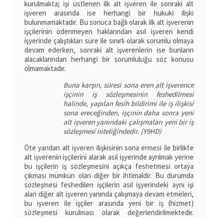
kurulmakta; işi üstlenen ilk alt işveren ile sonraki alt
işveren arasında ise herhangi bir hukuki ilişki
bulunmamaktadır. Bu sonuca bağlı olarak ilk alt işverenin
işçilerinin ödenmeyen haklarından asıl işveren kendi
işyerinde çalıştıkları süre ile sınırlı olarak sorumlu olmaya
devam ederken, sonraki alt işverenlerin ise bunların
alacaklarından herhangi bir sorumluluğu söz konusu
olmamaktadır.
Buna karşın, süresi sona eren alt işverence
işçinin iş sözleşmesinin feshedilmesi
halinde, yapılan fesih bildirimi ile iş ilişkisi
sona ereceğinden, işçinin daha sonra yeni
alt işveren yanındaki çalışmaları yeni bir iş
sözleşmesi niteliğindedir. (Y9HD)
Öte yandan alt işveren ilişkisinin sona ermesi ile birlikte
alt işverenin işçilerini alarak asıl işyerinde ayrılmak yerine
bu işçilerin iş sözleşmesini açıkça feshetmesi ortaya
çıkması mümkün olan diğer bir ihtimaldir. Bu durumda
sözleşmesi feshedilen işçilerin asıl işyerindeki aynı işi
alan diğer alt işveren yanında çalışmaya devam etmeleri,
bu işveren ile işçiler arasında yeni bir iş (hizmet)
sözleşmesi kurulması olarak değerlendirilmektedir.