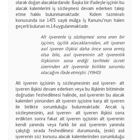
olarak doğan alacaklardandır. Başka bir ifadeyle işçinin bu
alacak kalemlerini iş sözleşmesi devam ederken talep
etme hakkı bulunmamaktadır. Kıdem tazminatı
konusunda ise 1475 sayılı mülga İş Kanunu’nun halen
geçerli bulunan m.14 uygulanmaktadır.
Alt işverenle iş sözleşmesi sona eren bir
işçinin, işçilik alacaklarından, alt işveren
asıl işveren ilişkisi daha önce sona ermiş
olsa bile, asıl işvereninin alt işverenlik
ilişkisinin sona erdiği tarihteki ücreti
üzerinden alt işverenle birlikte sorumlu
olacağını ifade etmiştir. (Y9HD)
Alt işveren işçisinin iş sözleşmesinin asıl işveren- alt
işveren ilişkisi devam ederken veya bu ilişkinin bitiminde
doğrudan feshedilmesi halinde, asıl işverenin bu alacak
kalemleri yönünden alt işveren işçisine karşı alt işveren
ile birlikte sorumluluğu bulunmaktadır. Ancak iş
sözleşmesinin, asıl işveren- alt işveren ilişkisi sona
erdikten sonra fakat alt işveren işçisinin alt işverenin
kendi yanında veya farklı bir asıl işverenin yanında
çalıştığı sırada feshedilmesi durumunda, (eski) asıl
işverenin söz konusu alacak kalemlerinden sorumluluğu