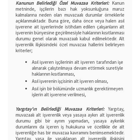
Kanunun Belirlediği Özel Muvazaa Kriterleri:
Kanun
metninde, işçilerin bazı hak yoksunluğuna maruz
kalmalarına neden olan muvazaalı durumlar örneklerle
açıklanmaktadır. Buna göre, daha önce veya halen asıl
işverene ait işyerlerinde istihdam edilen çalışanların alt
işverenin bünyesine geçirilmesiyle haklarının kısıtlanması
durumu genel olarak muvazaalı kabul edilmektedir. Alt
işverenlik ilişkisindeki özel muvazaa hallerini belirleyen
kriterler;
Asıl işveren işçilerinin alt işveren tarafından işe
alınarak çalıştırılmaya devam ettirmek suretiyle
haklarının kısıtlanması,
Asıl işverenin işçisinin alt işveren olması,
Asıl işin bir bölümünde uzmanlık gerektirmeyen
işlerin alt işverene verilmesi,
Yargıtay’ın Belirlediği Muvazaa Kriterleri:
Yargıtay,
muvazaalı alt işverenlik veya yasaya aykırı alt işverenlik
durumu gibi bir ayrım yapmadan, yasaya aykırılık
durumlarını da içeren iş hukukuna ve özellikle de alt
işverenliğe has bir muvazaa kavramını benimsemektedir.
Yargıtay, yasa ile yasaklanan alt işverenlik ilişkisini