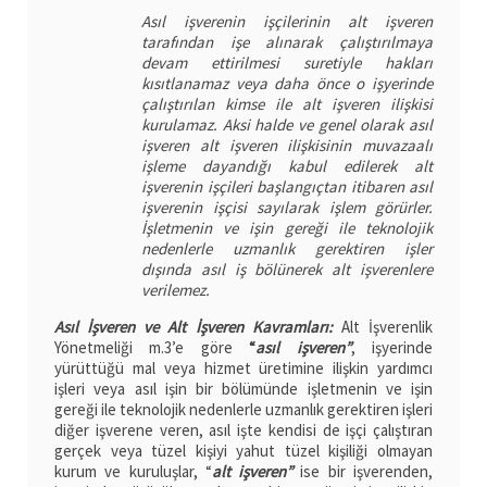
Asıl işverenin işçilerinin alt işveren
tarafından işe alınarak çalıştırılmaya
devam ettirilmesi suretiyle hakları
kısıtlanamaz veya daha önce o işyerinde
çalıştırılan kimse ile alt işveren ilişkisi
kurulamaz. Aksi halde ve genel olarak asıl
işveren alt işveren ilişkisinin muvazaalı
işleme dayandığı kabul edilerek alt
işverenin işçileri başlangıçtan itibaren asıl
işverenin işçisi sayılarak işlem görürler.
İşletmenin ve işin gereği ile teknolojik
nedenlerle uzmanlık gerektiren işler
dışında asıl iş bölünerek alt işverenlere
verilemez.
Asıl İşveren ve Alt İşveren Kavramları:
Alt İşverenlik
Yönetmeliği m.3’e göre
“
asıl işveren”
, işyerinde
yürüttüğü mal veya hizmet üretimine ilişkin yardımcı
işleri veya asıl işin bir bölümünde işletmenin ve işin
gereği ile teknolojik nedenlerle uzmanlık gerektiren işleri
diğer işverene veren, asıl işte kendisi de işçi çalıştıran
gerçek veya tüzel kişiyi yahut tüzel kişiliği olmayan
kurum ve kuruluşlar, “
alt işveren”
ise bir işverenden,