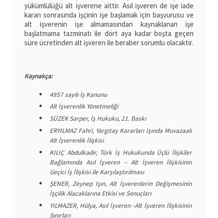
yükümlülüğü alt işverene aittir. Asıl işveren de işe iade
kararı sonrasında işçinin işe başlamak için başvurusu ve
alt işverenin işe almamasından kaynaklanan işe
başlatmama tazminatı ile dört aya kadar boşta geçen
süre ücretinden alt işveren ile beraber sorumlu olacaktır.
Kaynakça:
4857 sayılı İş Kanunu
Alt İşverenlik Yönetmeliği
SÜZEK Sarper, İş Hukuku, 21. Baskı
ERYILMAZ Fahri, Yargıtay Kararları Işında Muvazaalı
Alt İşverenlik İlişkisi
KILIÇ Abdulkadir, Türk İş Hukukunda Üçlü İlişkiler
Bağlamında Asıl İşveren – Alt İşveren İlişkisinin
Geçici İş İlişkisi ile Karşılaştırılması
ŞENER, Zeynep Işın, Alt İşverenlerin Değişmesinin
İşçilik Alacaklarına Etkisi ve Sonuçları
YILMAZER, Hülya, Asıl İşveren –Alt İşveren İlişkisinin
Sınırları