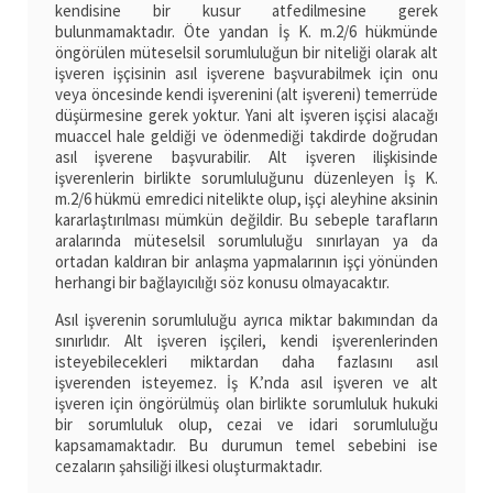
kendisine bir kusur atfedilmesine gerek
bulunmamaktadır. Öte yandan İş K. m.2/6 hükmünde
öngörülen müteselsil sorumluluğun bir niteliği olarak alt
işveren işçisinin asıl işverene başvurabilmek için onu
veya öncesinde kendi işverenini (alt işvereni) temerrüde
düşürmesine gerek yoktur. Yani alt işveren işçisi alacağı
muaccel hale geldiği ve ödenmediği takdirde doğrudan
asıl işverene başvurabilir. Alt işveren ilişkisinde
işverenlerin birlikte sorumluluğunu düzenleyen İş K.
m.2/6 hükmü emredici nitelikte olup, işçi aleyhine aksinin
kararlaştırılması mümkün değildir. Bu sebeple tarafların
aralarında müteselsil sorumluluğu sınırlayan ya da
ortadan kaldıran bir anlaşma yapmalarının işçi yönünden
herhangi bir bağlayıcılığı söz konusu olmayacaktır.
Asıl işverenin sorumluluğu ayrıca miktar bakımından da
sınırlıdır. Alt işveren işçileri, kendi işverenlerinden
isteyebilecekleri miktardan daha fazlasını asıl
işverenden isteyemez. İş K.’nda asıl işveren ve alt
işveren için öngörülmüş olan birlikte sorumluluk hukuki
bir sorumluluk olup, cezai ve idari sorumluluğu
kapsamamaktadır. Bu durumun temel sebebini ise
cezaların şahsiliği ilkesi oluşturmaktadır.