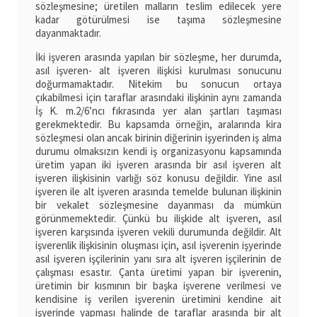
sözleşmesine; üretilen malların teslim edilecek yere
kadar götürülmesi ise taşıma sözleşmesine
dayanmaktadır.
İki işveren arasında yapılan bir sözleşme, her durumda,
asıl işveren- alt işveren ilişkisi kurulması sonucunu
doğurmamaktadır. Nitekim bu sonucun ortaya
çıkabilmesi için taraflar arasındaki ilişkinin aynı zamanda
İş K. m.2/6’ncı fıkrasında yer alan şartları taşıması
gerekmektedir. Bu kapsamda örneğin, aralarında kira
sözleşmesi olan ancak birinin diğerinin işyerinden iş alma
durumu olmaksızın kendi iş organizasyonu kapsamında
üretim yapan iki işveren arasında bir asıl işveren alt
işveren ilişkisinin varlığı söz konusu değildir. Yine asıl
işveren ile alt işveren arasında temelde bulunan ilişkinin
bir vekalet sözleşmesine dayanması da mümkün
görünmemektedir. Çünkü bu ilişkide alt işveren, asıl
işveren karşısında işveren vekili durumunda değildir. Alt
işverenlik ilişkisinin oluşması için, asıl işverenin işyerinde
asıl işveren işçilerinin yanı sıra alt işveren işçilerinin de
çalışması esastır. Çanta üretimi yapan bir işverenin,
üretimin bir kısmının bir başka işverene verilmesi ve
kendisine iş verilen işverenin üretimini kendine ait
işyerinde yapması halinde de taraflar arasında bir alt