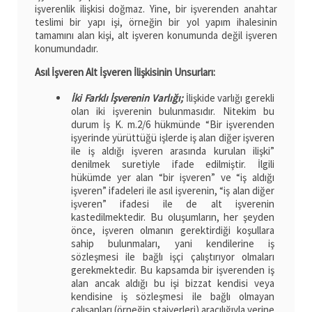
işverenlik ilişkisi doğmaz. Yine, bir işverenden anahtar
teslimi bir yapı işi, örneğin bir yol yapım ihalesinin
tamamını alan kişi, alt işveren konumunda değil işveren
konumundadır.
Asıl İşveren Alt İşveren İlişkisinin Unsurları:
İki Farklı İşverenin Varlığı;
İlişkide varlığı gerekli
olan iki işverenin bulunmasıdır. Nitekim bu
durum İş K. m.2/6 hükmünde “Bir işverenden
işyerinde yürüttüğü işlerde iş alan diğer işveren
ile iş aldığı işveren arasında kurulan ilişki”
denilmek suretiyle ifade edilmiştir. İlgili
hükümde yer alan “bir işveren” ve “iş aldığı
işveren” ifadeleri ile asıl işverenin, “iş alan diğer
işveren” ifadesi ile de alt işverenin
kastedilmektedir. Bu oluşumların, her şeyden
önce, işveren olmanın gerektirdiği koşullara
sahip bulunmaları, yani kendilerine iş
sözleşmesi ile bağlı işçi çalıştırıyor olmaları
gerekmektedir. Bu kapsamda bir işverenden iş
alan ancak aldığı bu işi bizzat kendisi veya
kendisine iş sözleşmesi ile bağlı olmayan
çalışanları (örneğin stajyerleri) aracılığıyla yerine