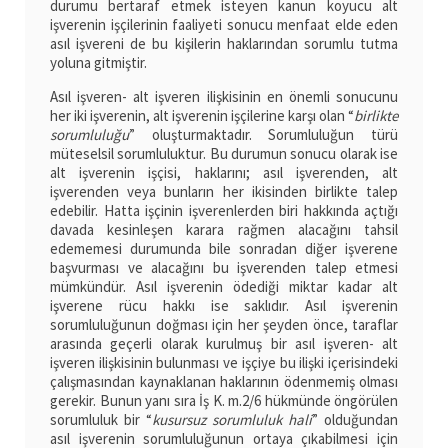
durumu bertaraf etmek isteyen kanun koyucu alt
işverenin işçilerinin faaliyeti sonucu menfaat elde eden
asıl işvereni de bu kişilerin haklarından sorumlu tutma
yoluna gitmiştir.
Asıl işveren- alt işveren ilişkisinin en önemli sonucunu
her iki işverenin, alt işverenin işçilerine karşı olan “
birlikte
sorumluluğu
” oluşturmaktadır. Sorumluluğun türü
müteselsil sorumluluktur. Bu durumun sonucu olarak ise
alt işverenin işçisi, haklarını; asıl işverenden, alt
işverenden veya bunların her ikisinden birlikte talep
edebilir. Hatta işçinin işverenlerden biri hakkında açtığı
davada kesinleşen karara rağmen alacağını tahsil
edememesi durumunda bile sonradan diğer işverene
başvurması ve alacağını bu işverenden talep etmesi
mümkündür. Asıl işverenin ödediği miktar kadar alt
işverene rücu hakkı ise saklıdır. Asıl işverenin
sorumluluğunun doğması için her şeyden önce, taraflar
arasında geçerli olarak kurulmuş bir asıl işveren- alt
işveren ilişkisinin bulunması ve işçiye bu ilişki içerisindeki
çalışmasından kaynaklanan haklarının ödenmemiş olması
gerekir. Bunun yanı sıra İş K. m.2/6 hükmünde öngörülen
sorumluluk bir “
kusursuz sorumluluk hali
” olduğundan
asıl işverenin sorumluluğunun ortaya çıkabilmesi için