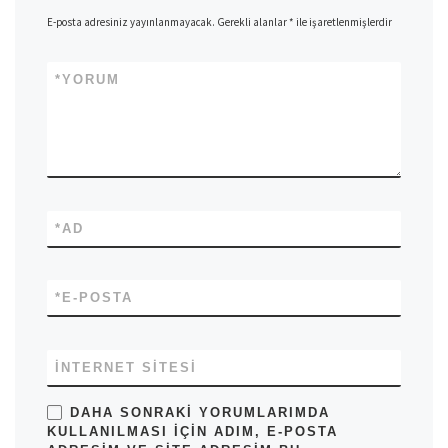
E-posta adresiniz yayınlanmayacak.
Gerekli alanlar
*
ile işaretlenmişlerdir
*
YORUM
*
AD
*
E-POSTA
İNTERNET SITESI
DAHA SONRAKI YORUMLARIMDA
KULLANILMASI IÇIN ADIM, E-POSTA