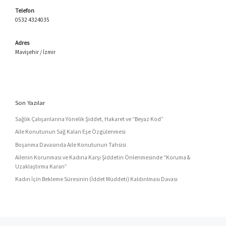
Telefon
0532 4324035
Adres
Mavişehir / İzmir
Son Yazılar
Sağlık Çalışanlarına Yönelik Şiddet, Hakaret ve “Beyaz Kod”
Aile Konutunun Sağ Kalan Eşe Özgülenmesi
Boşanma Davasında Aile Konutunun Tahsisi
Ailenin Korunması ve Kadına Karşı Şiddetin Önlenmesinde “Koruma &
Uzaklaştırma Kararı”
Kadın İçin Bekleme Süresinin (İddet Müddeti) Kaldırılması Davası