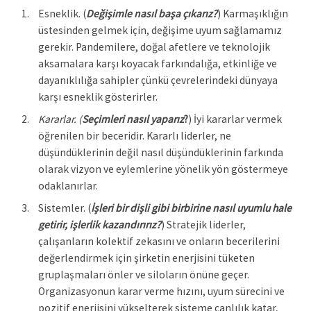
Esneklik. (
Değişimle nasıl başa çıkarız?
) Karmaşıklığın
üstesinden gelmek için, değişime uyum sağlamamız
gerekir. Pandemilere, doğal afetlere ve teknolojik
aksamalara karşı koyacak farkındalığa, etkinliğe ve
dayanıklılığa sahipler çünkü çevrelerindeki dünyaya
karşı esneklik gösterirler.
Kararlar. (
Seçimleri nasıl yaparız
?
) İyi kararlar vermek
öğrenilen bir beceridir. Kararlı liderler, ne
düşündüklerinin değil nasıl düşündüklerinin farkında
olarak vizyon ve eylemlerine yönelik yön göstermeye
odaklanırlar.
Sistemler. (
İşleri bir dişli gibi birbirine nasıl uyumlu hale
getirir, işlerlik kazandırırız?
) Stratejik liderler,
çalışanların kolektif zekasını ve onların becerilerini
değerlendirmek için şirketin enerjisini tüketen
gruplaşmaları önler ve siloların önüne geçer.
Organizasyonun karar verme hızını, uyum sürecini ve
pozitif enerjisini yükselterek sisteme canlılık katar,