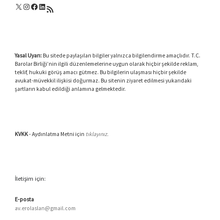
X
Instagram
Facebook
LinkedIn
RSS akışı
Yasal Uyarı:
Bu sitede paylaşılan bilgiler yalnızca bilgilendirme amaçlıdır. T.C.
Barolar Birliği’nin ilgili düzenlemelerine uygun olarak hiçbir şekilde reklam,
teklif, hukuki görüş amacı gütmez. Bu bilgilerin ulaşması hiçbir şekilde
avukat-müvekkil ilişkisi doğurmaz. Bu sitenin ziyaret edilmesi yukarıdaki
şartların kabul edildiği anlamına gelmektedir.
KVKK
- Aydınlatma Metni için
tıklayınız.
İletişim için:
E-posta
av.erolaslan@gmail.com